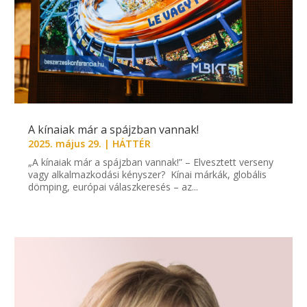
A kínaiak már a spájzban vannak!
2025. május 29.
|
HÁTTÉR
„A kínaiak már a spájzban vannak!” – Elvesztett verseny
vagy alkalmazkodási kényszer? Kínai márkák, globális
dömping, európai válaszkeresés – az...