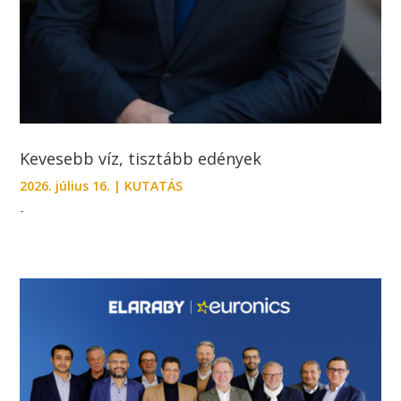
Kevesebb víz, tisztább edények
2026. július 16.
|
KUTATÁS
-