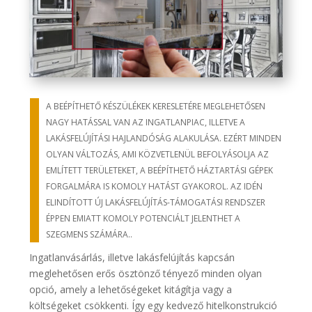
A BEÉPÍTHETŐ KÉSZÜLÉKEK KERESLETÉRE MEGLEHETŐSEN
NAGY HATÁSSAL VAN AZ INGATLANPIAC, ILLETVE A
LAKÁSFELÚJÍTÁSI HAJLANDÓSÁG ALAKULÁSA. EZÉRT MINDEN
OLYAN VÁLTOZÁS, AMI KÖZVETLENÜL BEFOLYÁSOLJA AZ
EMLÍTETT TERÜLETEKET, A BEÉPÍTHETŐ HÁZTARTÁSI GÉPEK
FORGALMÁRA IS KOMOLY HATÁST GYAKOROL. AZ IDÉN
ELINDÍTOTT ÚJ LAKÁSFELÚJÍTÁS-TÁMOGATÁSI RENDSZER
ÉPPEN EMIATT KOMOLY POTENCIÁLT JELENTHET A
SZEGMENS SZÁMÁRA..
Ingatlanvásárlás, illetve lakásfelújítás kapcsán
meglehetősen erős ösztönző tényező minden olyan
opció, amely a lehetőségeket kitágítja vagy a
költségeket csökkenti. Így egy kedvező hitelkonstrukció