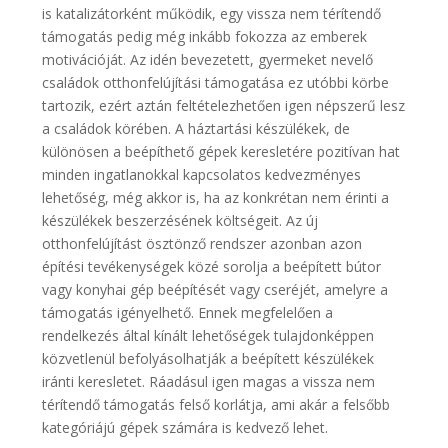
is katalizátorként működik, egy vissza nem térítendő
támogatás pedig még inkább fokozza az emberek
motivációját. Az idén bevezetett, gyermeket nevelő
családok otthonfelújítási támogatása ez utóbbi körbe
tartozik, ezért aztán feltételezhetően igen népszerű lesz
a családok körében. A háztartási készülékek, de
különösen a beépíthető gépek keresletére pozitívan hat
minden ingatlanokkal kapcsolatos kedvezményes
lehetőség, még akkor is, ha az konkrétan nem érinti a
készülékek beszerzésének költségeit. Az új
otthonfelújítást ösztönző rendszer azonban azon
építési tevékenységek közé sorolja a beépített bútor
vagy konyhai gép beépítését vagy cseréjét, amelyre a
támogatás igényelhető. Ennek megfelelően a
rendelkezés által kínált lehetőségek tulajdonképpen
közvetlenül befolyásolhatják a beépített készülékek
iránti keresletet. Ráadásul igen magas a vissza nem
térítendő támogatás felső korlátja, ami akár a felsőbb
kategóriájú gépek számára is kedvező lehet.