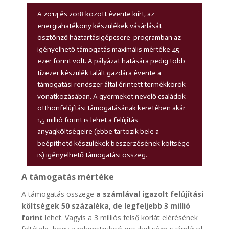
A 2014 és 2018 között évente kiírt, az
energiahatékony készülékek vásárlását
ösztönző háztartásigépcsere-programban az
igényelhető támogatás maximális mértéke 45
ezer forint volt. A pályázat hatására pedig több
tízezer készülék talált gazdára évente a
támogatási rendszer által érintett termékkörök
vonatkozásában. A gyermeket nevelő családok
otthonfelújítási támogatásának keretében akár
1,5 millió forint is lehet a felújítás
anyagköltségeire (ebbe tartozik bele a
beépíthető készülékek beszerzésének költsége
is) igényelhető támogatási összeg.
A támogatás mértéke
A támogatás összege
a számlával igazolt felújítási
költségek 50 százaléka, de legfeljebb 3 millió
forint
lehet. Vagyis a 3 milliós felső korlát elérésének