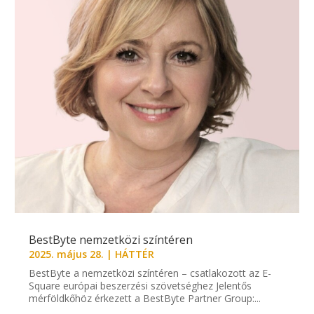
BestByte nemzetközi színtéren
2025. május 28.
|
HÁTTÉR
BestByte a nemzetközi színtéren – csatlakozott az E-
Square európai beszerzési szövetséghez Jelentős
mérföldkőhöz érkezett a BestByte Partner Group:...