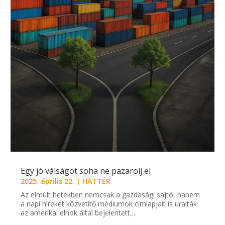
Egy jó válságot soha ne pazarolj el
2025. április 22.
|
HÁTTÉR
Az elmúlt hetekben nemcsak a gazdasági sajtó, hanem
a napi híreket közvetítő médiumok címlapjait is uralták
az amerikai elnök által bejelentett,...