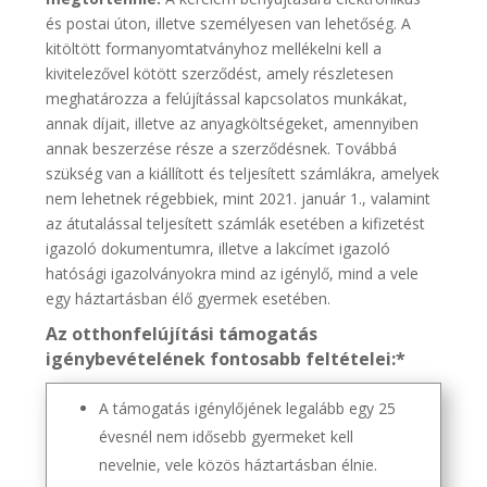
és postai úton, illetve személyesen van lehetőség. A
kitöltött formanyomtatványhoz mellékelni kell a
kivitelezővel kötött szerződést, amely részletesen
meghatározza a felújítással kapcsolatos munkákat,
annak díjait, illetve az anyagköltségeket, amennyiben
annak beszerzése része a szerződésnek. Továbbá
szükség van a kiállított és teljesített számlákra, amelyek
nem lehetnek régebbiek, mint 2021. január 1., valamint
az átutalással teljesített számlák esetében a kifizetést
igazoló dokumentumra, illetve a lakcímet igazoló
hatósági igazolványokra mind az igénylő, mind a vele
egy háztartásban élő gyermek esetében.
Az otthonfelújítási támogatás
igénybevételének fontosabb feltételei:*
A támogatás igénylőjének legalább egy 25
évesnél nem idősebb gyermeket kell
nevelnie, vele közös háztartásban élnie.