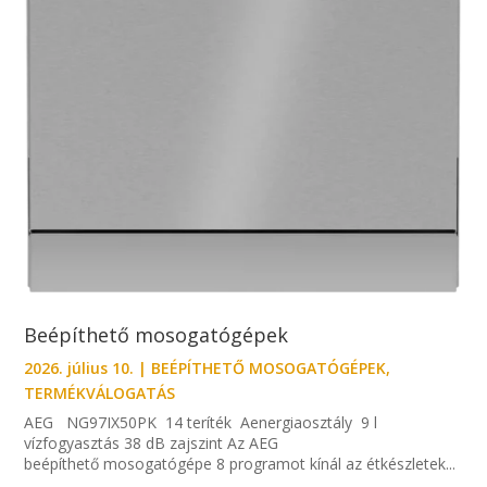
Beépíthető mosogatógépek
2026. július 10.
|
BEÉPÍTHETŐ MOSOGATÓGÉPEK
,
TERMÉKVÁLOGATÁS
AEG NG97IX50PK 14 teríték Aenergiaosztály 9 l
vízfogyasztás 38 dB zajszint Az AEG
beépíthető mosogatógépe 8 programot kínál az étkészletek...