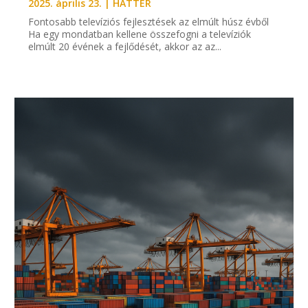
2025. április 23.
|
HÁTTÉR
Fontosabb televíziós fejlesztések az elmúlt húsz évből
Ha egy mondatban kellene összefogni a televíziók
elmúlt 20 évének a fejlődését, akkor az az...