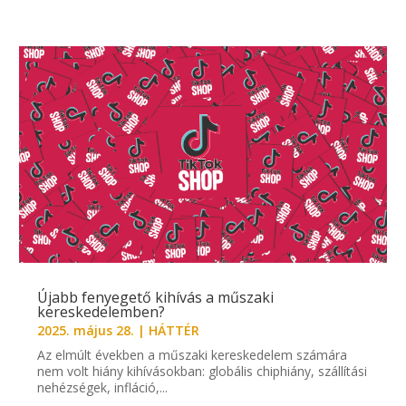
Újabb fenyegető kihívás a műszaki
kereskedelemben?
2025. május 28.
|
HÁTTÉR
Az elmúlt években a műszaki kereskedelem számára
nem volt hiány kihívásokban: globális chiphiány, szállítási
nehézségek, infláció,...