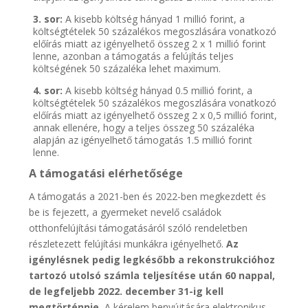
3. sor:
A kisebb költség hányad 1 millió forint, a
költségtételek 50 százalékos megoszlására vonatkozó
előírás miatt az igényelhető összeg 2 x 1 millió forint
lenne, azonban a támogatás a felújítás teljes
költségének 50 százaléka lehet maximum.
4. sor:
A kisebb költség hányad 0.5 millió forint, a
költségtételek 50 százalékos megoszlására vonatkozó
előírás miatt az igényelhető összeg 2 x 0,5 millió forint,
annak ellenére, hogy a teljes összeg 50 százaléka
alapján az igényelhető támogatás 1.5 millió forint
lenne.
A támogatási elérhetősége
A támogatás a 2021-ben és 2022-ben megkezdett és
be is fejezett, a gyermeket nevelő családok
otthonfelújítási támogatásáról szóló rendeletben
részletezett felújítási munkákra igényelhető.
Az
igénylésnek pedig legkésőbb a rekonstrukcióhoz
tartozó utolsó számla teljesítése után 60 nappal,
de legfeljebb 2022. december 31-ig kell
megtörténnie.
A kérelem benyújtására elektronikus