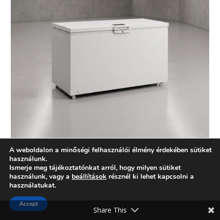
A weboldalon a minőségi felhasználói élmény érdekében sütiket
Rugalmasság határok nélkül
használunk.
Ismerje meg tájékoztatónkat arról, hogy milyen sütiket
2026. július 17.
használunk, vagy a
beállítások
résznél ki lehet kapcsolni a
használatukat.
Accept
Share This