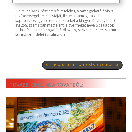
* A teljes körű, részletes feltételeket, a támogatható építési
tevékenységek teljes listáját, illetve a támogatással
kapcsolatos egyéb rendelkezéseket a Magyar Közlöny 2020.
évi 259. számában megjelent, a gyermeket nevelő családok
otthonfelújítási támogatásáról szóló, 518/2020 (XI.25) számú
kormányrendelet tartalmazza.
VISSZA A SELL PANORÁMA OLDALRA
TOVÁBBI CIKKEINK A ROVATBÓL: