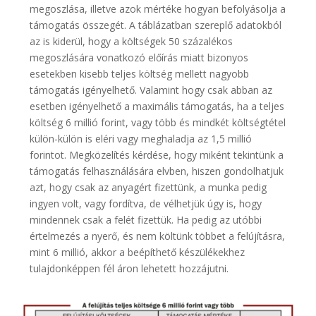
megoszlása, illetve azok mértéke hogyan befolyásolja a
támogatás összegét. A táblázatban szereplő adatokból
az is kiderül, hogy a költségek 50 százalékos
megoszlására vonatkozó előírás miatt bizonyos
esetekben kisebb teljes költség mellett nagyobb
támogatás igényelhető. Valamint hogy csak abban az
esetben igényelhető a maximális támogatás, ha a teljes
költség 6 millió forint, vagy több és mindkét költségtétel
külön-külön is eléri vagy meghaladja az 1,5 millió
forintot. Megközelítés kérdése, hogy miként tekintünk a
támogatás felhasználására elvben, hiszen gondolhatjuk
azt, hogy csak az anyagért fizettünk, a munka pedig
ingyen volt, vagy fordítva, de vélhetjük úgy is, hogy
mindennek csak a felét fizettük. Ha pedig az utóbbi
értelmezés a nyerő, és nem költünk többet a felújításra,
mint 6 millió, akkor a beépíthető készülékekhez
tulajdonképpen fél áron lehetett hozzájutni.