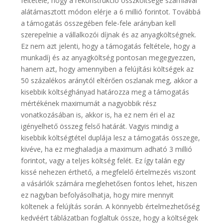
feltétele, hogy a rekonstrukció összköltsége számlával
alátámasztott módon elérje a 6 millió forintot. Továbbá
a támogatás összegében fele-fele arányban kell
szerepelnie a vállalkozói díjnak és az anyagköltségnek.
Ez nem azt jelenti, hogy a támogatás feltétele, hogy a
munkadíj és az anyagköltség pontosan megegyezzen,
hanem azt, hogy amennyiben a felújítási költségek az
50 százalékos aránytól eltérően oszlanak meg, akkor a
kisebbik költséghányad határozza meg a támogatás
mértékének maximumát a nagyobbik rész
vonatkozásában is, akkor is, ha ez nem éri el az
igényelhető összeg felső határát. Vagyis mindig a
kisebbik költségtétel duplája lesz a támogatás összege,
kivéve, ha ez meghaladja a maximum adható 3 millió
forintot, vagy a teljes költség felét. Ez így talán egy
kissé nehezen érthető, a megfelelő értelmezés viszont
a vásárlók számára meglehetősen fontos lehet, hiszen
ez nagyban befolyásolhatja, hogy mire mennyit
költenek a felújítás során. A könnyebb értelmezhetőség
kedvéért táblázatban foglaltuk össze, hogy a költségek