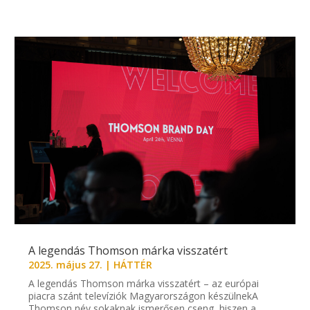
A legendás Thomson márka visszatért
2025. május 27.
|
HÁTTÉR
A legendás Thomson márka visszatért – az európai
piacra szánt televíziók Magyarországon készülnekA
Thomson név sokaknak ismerősen cseng, hiszen a...