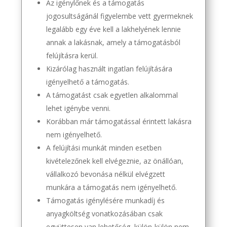
Az igénylőnek és a támogatás
jogosultságánál figyelembe vett gyermeknek
legalább egy éve kell a lakhelyének lennie
annak a lakásnak, amely a támogatásból
felújításra kerül.
Kizárólag használt ingatlan felújítására
igényelhető a támogatás.
A támogatást csak egyetlen alkalommal
lehet igénybe venni.
Korábban már támogatással érintett lakásra
nem igényelhető.
A felújítási munkát minden esetben
kivételezőnek kell elvégeznie, az önállóan,
vállalkozó bevonása nélkül elvégzett
munkára a támogatás nem igényelhető.
Támogatás igénylésére munkadíj és
anyagköltség vonatkozásában csak
együttesen van lehetőség, külön-külön nem