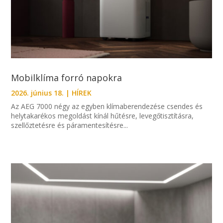
Mobilklíma forró napokra
2026. június 18.
|
HÍREK
Az AEG 7000 négy az egyben klímaberendezése csendes és
helytakarékos megoldást kínál hűtésre, levegőtisztításra,
szellőztetésre és páramentesítésre...