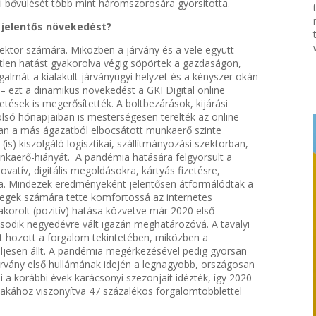
i bővülését több mint háromszorosára gyorsította.
 jelentős növekedést?
ektor számára. Miközben a járvány és a vele együtt
tlen hatást gyakorolva végig söpörtek a gazdaságon,
almát a kialakult járványügyi helyzet és a kényszer okán
 – ezt a dinamikus növekedést a GKI Digital online
etések is megerősítették. A boltbezárások, kijárási
tolsó hónapjaiban is mesterségesen terelték az online
san a más ágazatból elbocsátott munkaerő szinte
is) kiszolgáló logisztikai, szállítmányozási szektorban,
nkaerő-hiányát. A pandémia hatására felgyorsult a
novatív, digitális megoldásokra, kártyás fizetésre,
ára. Mindezek eredményeként jelentősen átformálódtak a
étegek számára tette komfortossá az internetes
korolt (pozitív) hatása közvetve már 2020 első
sodik negyedévre vált igazán meghatározóvá. A tavalyi
t hozott a forgalom tekintetében, miközben a
eljesen állt. A pandémia megérkezésével pedig gyorsan
 járvány első hullámának idején a legnagyobb, országosan
 a korábbi évek karácsonyi szezonjait idézték, így 2020
akához viszonyítva 47 százalékos forgalomtöbblettel