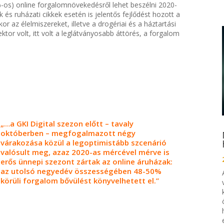
-os) online forgalomnövekedésről lehet beszélni 2020-
 és ruházati cikkek esetén is jelentős fejlődést hozott a
r az élelmiszereket, illetve a drogériai és a háztartási
or volt, itt volt a leglátványosabb áttörés, a forgalom
„…a GKI Digital szezon előtt – tavaly
októberben – megfogalmazott négy
várakozása közül a legoptimistább szcenárió
valósult meg, azaz 2020-as mércével mérve is
erős ünnepi szezont zártak az online áruházak:
az utolsó negyedév összességében 48-50%
körüli forgalom bővülést könyvelhetett el.”