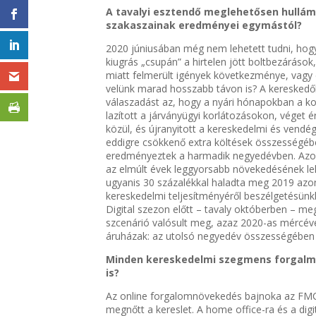
A tavalyi esztendő meglehetősen hullámz
szakaszainak eredményei egymástól?
2020 júniusában még nem lehetett tudni, hogy 
kiugrás „csupán” a hirtelen jött boltbezárások,
miatt felmerült igények következménye, vagy 
velünk marad hosszabb távon is? A kereskedők 
válaszadást az, hogy a nyári hónapokban a 
lazított a járványügyi korlátozásokon, véget ér
közül, és újranyitott a kereskedelmi és vendé
eddigre csökkenő extra költések összességébe
eredményeztek a harmadik negyedévben. Azon
az elmúlt évek leggyorsabb növekedésének leh
ugyanis 30 százalékkal haladta meg 2019 azo
kereskedelmi teljesítményéről beszélgetésünk
Digital szezon előtt – tavaly októberben – m
szcenárió valósult meg, azaz 2020-as mércéve
áruházak: az utolsó negyedév összességében 4
Minden kereskedelmi szegmens forgalma
is?
Az online forgalomnövekedés bajnoka az FMCG,
megnőtt a kereslet. A home office-ra és a digi