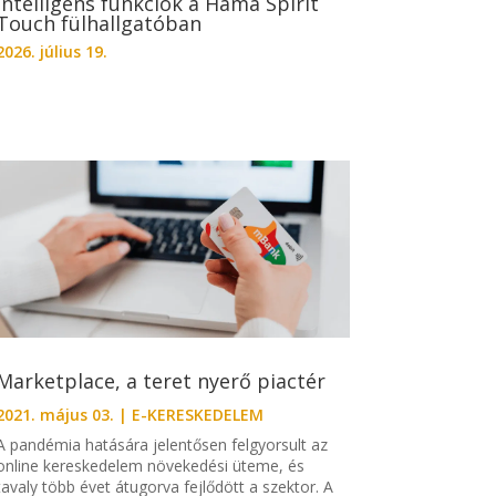
Intelligens funkciók a Hama Spirit
Touch fülhallgatóban
2026. július 19.
Marketplace, a teret nyerő piactér
2021. május 03.
|
E-KERESKEDELEM
A pandémia hatására jelentősen felgyorsult az
online kereskedelem növekedési üteme, és
tavaly több évet átugorva fejlődött a szektor. A