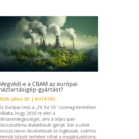
Megvédi-e a CBAM az európai
háztartásigép-gyártást?
2026. július 20.
|
KUTATÁS
Az Európai Unió a „Fit for 55” csomag keretében
vállalta, hogy 2050-re eléri a
klímasemlegességet, ami a teljes ipari
ökoszisztéma átalakítását igényli. Bár a célok
hosszú távon dicséretesek és logikusak, számos
elemük túlzott terheket róhat a magánszektorra,