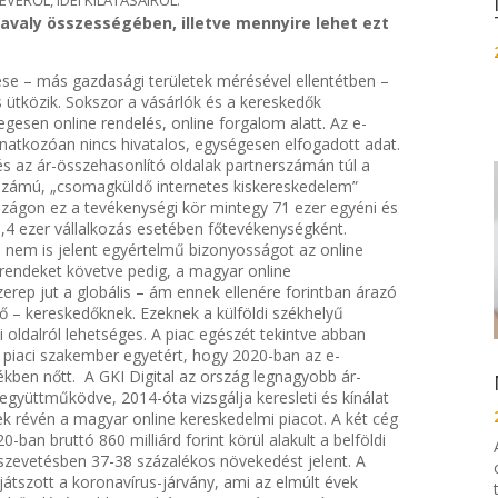
avaly összességében, illetve mennyire lehet ezt
se – más gazdasági területek mérésével ellentétben –
ütközik. Sokszor a vásárlók és a kereskedők
esen online rendelés, online forgalom alatt. Az e-
atkozóan nincs hivatalos, egységesen elfogadott adat.
és az ár-összehasonlító oldalak partnerszámán túl a
 számú, „csomagküldő internetes kiskereskedelem”
zágon ez a tevékenységi kör mintegy 71 ezer egyéni és
10,4 ezer vállalkozás esetében főtevékenységként.
nem is jelent egyértelmű bizonyosságot az online
trendeket követve pedig, a magyar online
erep jut a globális – ám ennek ellenére forintban árazó
 – kereskedőknek. Ezeknek a külföldi székhelyű
 oldalról lehetséges. A piac egészét tekintve abban
 piaci szakember egyetért, hogy 2020-ban az e-
kben nőtt. A GKI Digital az ország legnagyobb ár-
együttműködve, 2014-óta vizsgálja keresleti és kínálat
k révén a magyar online kereskedelmi piacot. A két cég
0-ban bruttó 860 milliárd forint körül alakult a belföldi
szevetésben 37-38 százalékos növekedést jelent. A
átszott a koronavírus-járvány, ami az elmúlt évek