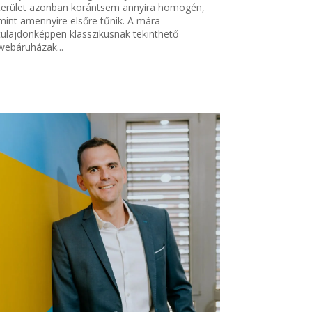
terület azonban korántsem annyira homogén,
mint amennyire elsőre tűnik. A mára
tulajdonképpen klasszikusnak tekinthető
webáruházak...