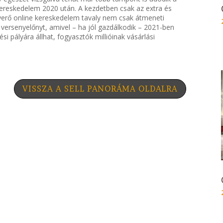
kereskedelem 2020 után. A kezdetben csak az extra és
 nyerő online kereskedelem tavaly nem csak átmeneti
versenyelőnyt, amivel – ha jól gazdálkodik – 2021-ben
i pályára állhat, fogyasztók millióinak vásárlási
VISSZA A SELL PANORÁMA OLDALRA