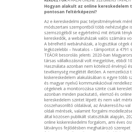
Hogyan alakult az online kereskedelem t
pontosan feltérképezni?
Az e-kereskedelmi piac teljesítményének méré
módszertani szempontból több nehézségbe is 
szemszögéből se egyértelmű mit értünk tényleg
kereskedők, a webáruházak valós számára von
A bérelhető webáruházak, a logisztikai cégek 
legközelebbi – hivatalos – támpontot a 4791
TEÁOR besorolás jelenti. 2020-ban Magyarors
társas vállalkozásnál volt megjelölve, ebből 
Használata azonban nem kötelező érvényű és 
tevékenység meglétét illetően. A nemzetközi 
kiskereskedelem alakulásában is egyre több sz
és magyar nyelvű kommunikációval rendelkező
cégeknek a monitorozása szinte csak keresleti
azonban minden piackutató, elemző és online
kereskedelem szintet lépett és nem várt mérté
összehasonlító oldalával, az Árukereső.hu-val 
oldali mérések, valamint forgalmi modellezése
által közösen publikált statisztikák alapján, 202
online kiskereskedelmi forgalom, ami éves ös
látványos fejlődésben meghatározó szerepet j