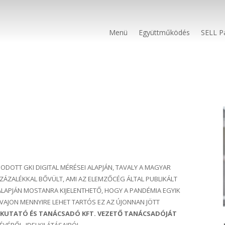
Menü
Együttműködés
SELL P
ODOTT GKI DIGITAL MÉRÉSEI ALAPJÁN, TAVALY A MAGYAR
ZÁZALÉKKAL BŐVÜLT, AMI AZ ELEMZŐCÉG ÁLTAL PUBLIKÁLT
LAPJÁN MOSTANRA KIJELENTHETŐ, HOGY A PANDÉMIA EGYIK
VAJON MENNYIRE LEHET TARTÓS EZ AZ ÚJONNAN JÖTT
L KUTATÓ ÉS TANÁCSADÓ KFT. VEZETŐ TANÁCSADÓJÁT
VÉRŐL, IDEI KILÁTÁSAIRÓL.