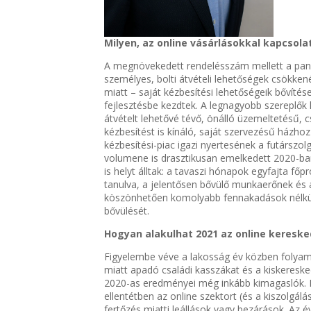
Milyen, az online vásárlásokkal kapcsola
A megnövekedett rendelésszám mellett a pandé
személyes, bolti átvételi lehetőségek csökken
miatt – saját kézbesítési lehetőségeik bővítés
fejlesztésbe kezdtek. A legnagyobb szereplők
átvételt lehetővé tévő, önálló üzemeltetésű
kézbesítést is kínáló, saját szervezésű házhoz s
kézbesítési-piac igazi nyertesének a futárszol
volumene is drasztikusan emelkedett 2020-ba
is helyt álltak: a tavaszi hónapok egyfajta fő
tanulva, a jelentősen bővülő munkaerőnek és
köszönhetően komolyabb fennakadások nélkül 
bővülését.
Hogyan alakulhat 2021 az online keresk
Figyelembe véve a lakosság év közben folyama
miatt apadó családi kasszákat és a kiskeresk
2020-as eredményei még inkább kimagaslók. I
ellentétben az online szektort (és a kiszolgál
fertőzés miatti leállások vagy bezárások. Az 