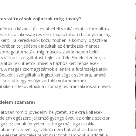
tos változások zajlottak még tavaly?
mia a kézbesítési és átvételi szokásokat is formálta: a
ése, és a lakosság részéről tapasztalható bizonytalanság
eként – a kereskedők közül többen is komoly logisztikai
 körében terjedésnek indultak az érintkezés-mentes
, csomagautomaták, míg mások az akár napon belüli
zállítási szolgáltatást fejlesztették. Ennek ellenére, a
gálatok tekinthetők, mivel a házhoz kért rendelések
n. A magas csomagszámok ellenére a futárszolgálatok
próbaként szolgáltak a logisztikai cégek számára, amiből
 a sokkal kiegyensúlyozottabb volumeneknek
sikerült lekövetniük a csomag- és tranzakciószám éves
edelem számára?
tosan romló jövedelmi helyzetét, az extra költések
edelem egészére jellemző gyenge évet, az online szektor
gaz ez annak fényében is, hogy más ágazatokkal
ásában résztvevő logisztikát) nem hátráltatták tömeges
év egészét vizsgálva tehát már több támpont is adódik a