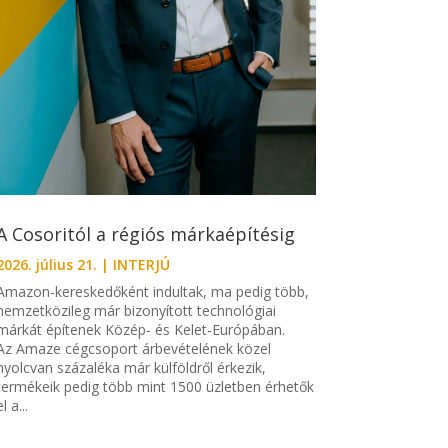
A Cosoritól a régiós márkaépítésig
2026. július 21.
|
INTERJÚ
Amazon-kereskedőként indultak, ma pedig több,
nemzetközileg már bizonyított technológiai
márkát építenek Közép- és Kelet-Európában.
Az Amaze cégcsoport árbevételének közel
nyolcvan százaléka már külföldről érkezik,
termékeik pedig több mint 1500 üzletben érhetők
el a...