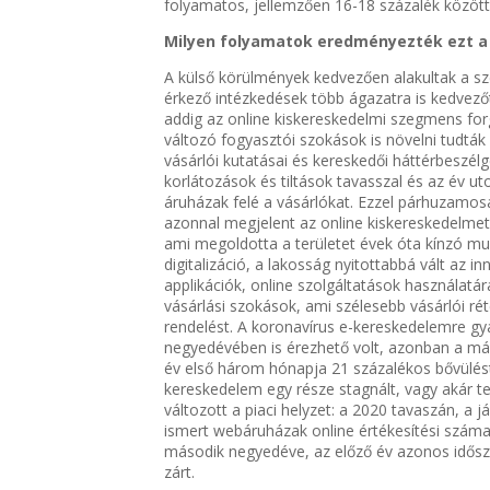
folyamatos, jellemzően 16-18 százalék között
Milyen folyamatok eredményezték ezt a
A külső körülmények kedvezően alakultak a sz
érkező intézkedések több ágazatra is kedvező
addig az online kiskereskedelmi szegmens forg
változó fogyasztói szokások is növelni tudták
vásárlói kutatásai és kereskedői háttérbeszélg
korlátozások és tiltások tavasszal és az év u
áruházak felé a vásárlókat. Ezzel párhuzamo
azonnal megjelent az online kiskereskedelmet (
ami megoldotta a területet évek óta kínzó mu
digitalizáció, a lakosság nyitottabbá vált az in
applikációk, online szolgáltatások használat
vásárlási szokások, ami szélesebb vásárlói r
rendelést. A koronavírus e-kereskedelemre gya
negyedévében is érezhető volt, azonban a má
év első három hónapja 21 százalékos bővülés
kereskedelem egy része stagnált, vagy akár t
változott a piaci helyzet: a 2020 tavaszán, a
ismert webáruházak online értékesítési számai
második negyedéve, az előző év azonos idősz
zárt.