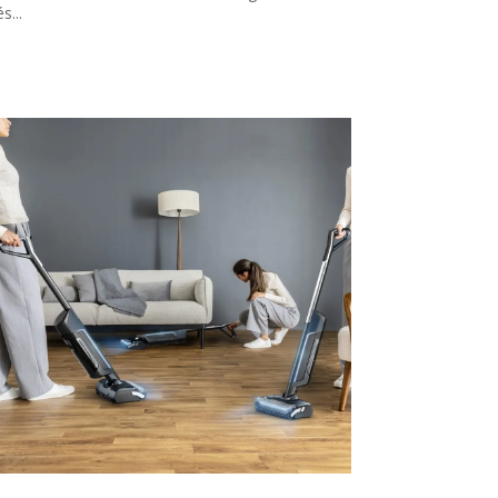
és...