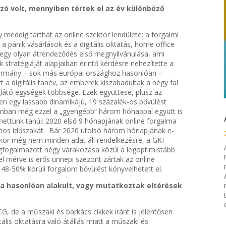
ó volt, mennyiben tértek el az év különböző
meddig tarthat az online szektor lendülete: a forgalmi
 a pánik vásárlások és a digitális oktatás, home office
egy olyan átrendeződés első megnyilvánulása, ami
stratégiáját alapjaiban érintő kérdésre nehezítette a
kormány – sok más európai országhoz hasonlóan –
t a digitális tanév, az emberek kiszabadultak a négy fal
glátó egységek többsége. Ezek együttese, plusz az
n egy lassabb dinamikájú, 19 százalék-os bővülést
ban még ezzel a „gyengébb” három hónappal együtt is
ettünk tanúi: 2020 első 9 hónapjának online forgalma
nos időszakát. Bár 2020 utolsó három hónapjának e-
kor még nem minden adat áll rendelkezésre, a GKI
egfogalmazott négy várakozása közül a legoptimistább
l mérve is erős ünnepi szezont zártak az online
8-50% körüli forgalom bővülést könyvelhetett el.
 hasonlóan alakult, vagy mutatkoztak eltérések
 de a műszaki és barkács cikkek iránt is jelentősen
tális oktatásra való átállás miatt a műszaki és