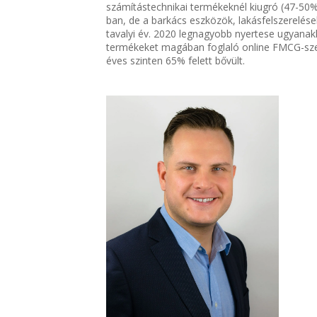
számítástechnikai termékeknél kiugró (47-50%
ban, de a barkács eszközök, lakásfelszerelések
tavalyi év. 2020 legnagyobb nyertese ugyanakko
termékeket magában foglaló online FMCG-szekt
éves szinten 65% felett bővült.