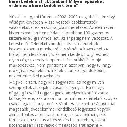
kereskedelmi struktúrában? Milyen lépéseket
érdemes a kereskedőknek tenni?
Nézzük meg, mi történt a 2008–2009-es globális pénzügyi
válságot követően. A szervezetek csökkentették
választékukat és a csomagolási méreteket. Az élelmiszer-
kiskereskedelemben például a korábban 100 grammos
kiszerelés 80 grammos lett, az ár pedig nem változott. A
kereskedők üzleteket zártak be és csökkentették a
központokban a munkaerő létszámát. A következő 24
hónap nem lesz könnyű, és nem kérdés, hogy lesznek
olyan cégek, amelyek optimalizálni próbálják majd
működésüket. Nem gondolnám azonban, hogy túl nagy
mozgástér van ebben. Inkább azon kell gondolkodni,
miként érhető el növekedés.
Meg kell érteni, hogy ki a fogyasztó, és hogy milyen
szempontok alakítják a vásárlási igényeit. Ha én egy
négytagú család tagja vagyok, amelynek korlátozott a
költségkerete, akkor számomra minden az értékről szól, és
csak a legalacsonyabb ár számít. Ha viszont az átlagosnál
magasabb jövedelemmel rendelkező fogyasztó vagyok,
akinek fontos a fenntarthatóság és követelményeket
támasztok az etikus a beszerzés tekintetében, akkor
potenciálisan kész vagyok magasabb árat fizetni. A