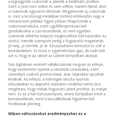
a legnagyobb csatornát is jelentik a belátható jövőben.
Ezért a jövő nem online és nem offline, hanem hibrid, ahol
a csatornák egyszerre léteznek. Megjelennek új csatornák
is, mint a közösségi médiában történő értékesítés vagy a
metaverzum például. Egyre jobban felaprózódik a
csatornastruktúra, ezért ügyfélközpontúan kell
gondolkodnia a szervezeteknek, és nem egyetlen
csatornát előtérbe helyező megközelítést kell használni. Az
utolsó, hatodik szempont pedig a fogyasztói magatartás.
Jó hely, jó termék, jó ár. Évszázadokon keresztül ez volt a
kereskedelem. Ez most is egyértelműen igaz, de tudni kell
azt is, hogy ki az, akivel az üzletet bonyolítani akarjuk.
Sok digitálisan vezérelt vállalkozásnak megvan az előnye,
hogy betekintést nyertek a vásárlóik szokásaiba, ezért
személyre szabott promóciókat, árat, teljesítési opciókat
kínálnak. Az infláció, a költségek okozta nyomás
időszakában ez alapvető, különben rendkívül nehéz lesz
megérteni, hogy melyik fogyasztó jelent profitot, és melyik
nem. Ez az a hat kulcsszempont, amire Európában mind a
kereskedőknek, mind a beszállítóknak figyelmet kell
fordítaniuk jelenleg.
Milyen változásokat eredményezhet ez a