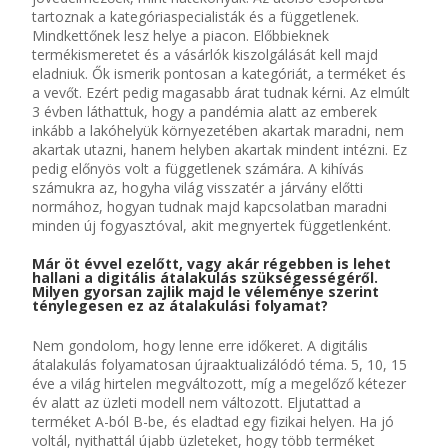
tartoznak a kategóriaspecialisták és a függetlenek.
Mindkettőnek lesz helye a piacon. Előbbieknek
termékismeretet és a vásárlók kiszolgálását kell majd
eladniuk. Ők ismerik pontosan a kategóriát, a terméket és
a vevőt. Ezért pedig magasabb árat tudnak kérni. Az elmúlt
3 évben láthattuk, hogy a pandémia alatt az emberek
inkább a lakóhelyük környezetében akartak maradni, nem
akartak utazni, hanem helyben akartak mindent intézni. Ez
pedig előnyös volt a függetlenek számára. A kihívás
számukra az, hogyha világ visszatér a járvány előtti
normához, hogyan tudnak majd kapcsolatban maradni
minden új fogyasztóval, akit megnyertek függetlenként.
Már öt évvel ezelőtt, vagy akár régebben is lehet
hallani a digitális átalakulás szükségességéről.
Milyen gyorsan zajlik majd le véleménye szerint
ténylegesen ez az átalakulási folyamat?
Nem gondolom, hogy lenne erre időkeret. A digitális
átalakulás folyamatosan újraaktualizálódó téma. 5, 10, 15
éve a világ hirtelen megváltozott, míg a megelőző kétezer
év alatt az üzleti modell nem változott. Eljutattad a
terméket A-ból B-be, és eladtad egy fizikai helyen. Ha jó
voltál, nyithattál újabb üzleteket, hogy több terméket