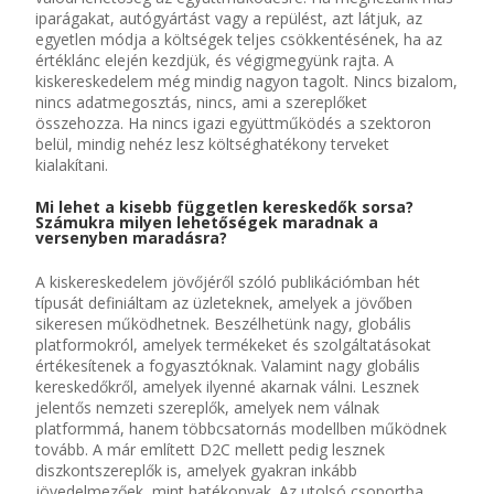
iparágakat, autógyártást vagy a repülést, azt látjuk, az
egyetlen módja a költségek teljes csökkentésének, ha az
értéklánc elején kezdjük, és végigmegyünk rajta. A
kiskereskedelem még mindig nagyon tagolt. Nincs bizalom,
nincs adatmegosztás, nincs, ami a szereplőket
összehozza. Ha nincs igazi együttműködés a szektoron
belül, mindig nehéz lesz költséghatékony terveket
kialakítani.
Mi lehet a kisebb független kereskedők sorsa?
Számukra milyen lehetőségek maradnak a
versenyben maradásra?
A kiskereskedelem jövőjéről szóló publikációmban hét
típusát definiáltam az üzleteknek, amelyek a jövőben
sikeresen működhetnek. Beszélhetünk nagy, globális
platformokról, amelyek termékeket és szolgáltatásokat
értékesítenek a fogyasztóknak. Valamint nagy globális
kereskedőkről, amelyek ilyenné akarnak válni. Lesznek
jelentős nemzeti szereplők, amelyek nem válnak
platformmá, hanem többcsatornás modellben működnek
tovább. A már említett D2C mellett pedig lesznek
diszkontszereplők is, amelyek gyakran inkább
jövedelmezőek, mint hatékonyak. Az utolsó csoportba