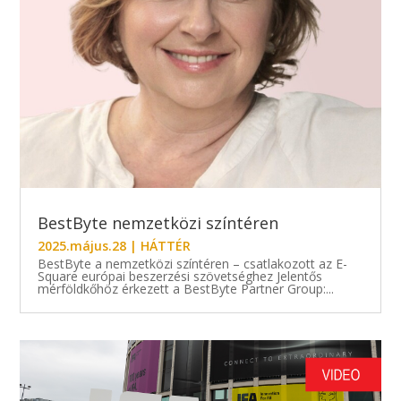
BestByte nemzetközi színtéren
2025.május.28
|
HÁTTÉR
BestByte a nemzetközi színtéren – csatlakozott az E-
Square európai beszerzési szövetséghez Jelentős
mérföldkőhöz érkezett a BestByte Partner Group:...