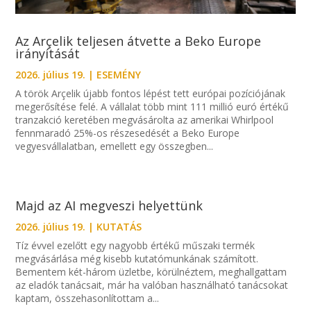
Az Arçelik teljesen átvette a Beko Europe
irányítását
2026. július 19.
|
ESEMÉNY
A török Arçelik újabb fontos lépést tett európai pozíciójának
megerősítése felé. A vállalat több mint 111 millió euró értékű
tranzakció keretében megvásárolta az amerikai Whirlpool
fennmaradó 25%-os részesedését a Beko Europe
vegyesvállalatban, emellett egy összegben...
Majd az AI megveszi helyettünk
2026. július 19.
|
KUTATÁS
Tíz évvel ezelőtt egy nagyobb értékű műszaki termék
megvásárlása még kisebb kutatómunkának számított.
Bementem két-három üzletbe, körülnéztem, meghallgattam
az eladók tanácsait, már ha valóban használható tanácsokat
kaptam, összehasonlítottam a...