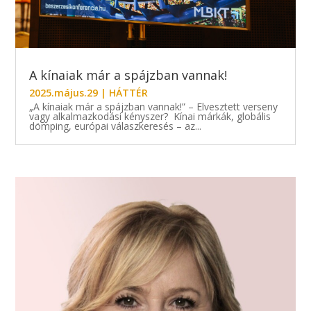
A kínaiak már a spájzban vannak!
2025.május.29
|
HÁTTÉR
„A kínaiak már a spájzban vannak!” – Elvesztett verseny
vagy alkalmazkodási kényszer? Kínai márkák, globális
dömping, európai válaszkeresés – az...