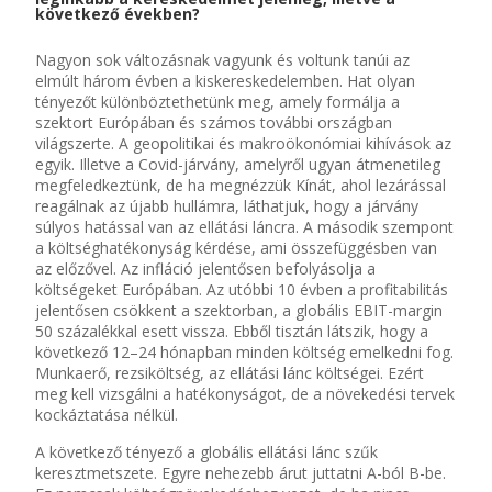
következő években?
Nagyon sok változásnak vagyunk és voltunk tanúi az
elmúlt három évben a kiskereskedelemben. Hat olyan
tényezőt különböztethetünk meg, amely formálja a
szektort Európában és számos további országban
világszerte. A geopolitikai és makroökonómiai kihívások az
egyik. Illetve a Covid-járvány, amelyről ugyan átmenetileg
megfeledkeztünk, de ha megnézzük Kínát, ahol lezárással
reagálnak az újabb hullámra, láthatjuk, hogy a járvány
súlyos hatással van az ellátási láncra. A második szempont
a költséghatékonyság kérdése, ami összefüggésben van
az előzővel. Az infláció jelentősen befolyásolja a
költségeket Európában. Az utóbbi 10 évben a profitabilitás
jelentősen csökkent a szektorban, a globális EBIT-margin
50 százalékkal esett vissza. Ebből tisztán látszik, hogy a
következő 12–24 hónapban minden költség emelkedni fog.
Munkaerő, rezsiköltség, az ellátási lánc költségei. Ezért
meg kell vizsgálni a hatékonyságot, de a növekedési tervek
kockáztatása nélkül.
A következő tényező a globális ellátási lánc szűk
keresztmetszete. Egyre nehezebb árut juttatni A-ból B-be.