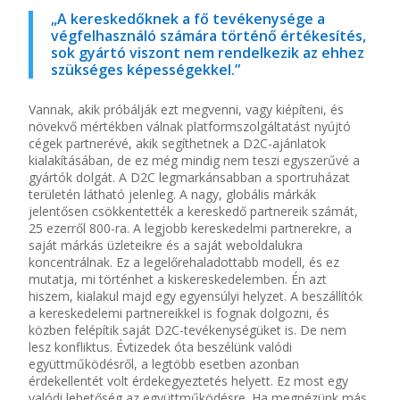
„A kereskedőknek a fő tevékenysége a
végfelhasználó számára történő értékesítés,
sok gyártó viszont nem rendelkezik az ehhez
szükséges képességekkel.”
Vannak, akik próbálják ezt megvenni, vagy kiépíteni, és
növekvő mértékben válnak platformszolgáltatást nyújtó
cégek partnerévé, akik segíthetnek a D2C-ajánlatok
kialakításában, de ez még mindig nem teszi egyszerűvé a
gyártók dolgát. A D2C legmarkánsabban a sportruházat
területén látható jelenleg. A nagy, globális márkák
jelentősen csökkentették a kereskedő partnereik számát,
25 ezerről 800-ra. A legjobb kereskedelmi partnerekre, a
saját márkás üzleteikre és a saját weboldalukra
koncentrálnak. Ez a legelőrehaladottabb modell, és ez
mutatja, mi történhet a kiskereskedelemben. Én azt
hiszem, kialakul majd egy egyensúlyi helyzet. A beszállítók
a kereskedelemi partnereikkel is fognak dolgozni, és
közben felépítik saját D2C-tevékenységüket is. De nem
lesz konfliktus. Évtizedek óta beszélünk valódi
együttműködésről, a legtöbb esetben azonban
érdekellentét volt érdekegyeztetés helyett. Ez most egy
valódi lehetőség az együttműködésre. Ha megnézünk más