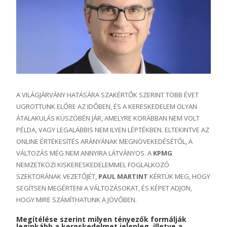
A VILÁGJÁRVÁNY HATÁSÁRA SZAKÉRTŐK SZERINT TÖBB ÉVET
UGROTTUNK ELŐRE AZ IDŐBEN, ÉS A KERESKEDELEM OLYAN
ÁTALAKULÁS KÜSZÖBÉN JÁR, AMELYRE KORÁBBAN NEM VOLT
PÉLDA, VAGY LEGALÁBBIS NEM ILYEN LÉPTÉKBEN. ELTEKINTVE AZ
ONLINE ÉRTÉKESÍTÉS ARÁNYÁNAK MEGNÖVEKEDÉSÉTŐL, A
VÁLTOZÁS MÉG NEM ANNYIRA LÁTVÁNYOS. A
KPMG
NEMZETKÖZI KISKERESKEDELEMMEL FOGLALKOZÓ
SZEKTORÁNAK VEZETŐJÉT,
PAUL MARTINT
KÉRTÜK MEG, HOGY
SEGÍTSEN MEGÉRTENI A VÁLTOZÁSOKAT, ÉS KÉPET ADJON,
HOGY MIRE SZÁMÍTHATUNK A JÖVŐBEN.
Megítélése szerint milyen tényezők formálják
leginkább a kereskedelmet jelenleg, illetve a