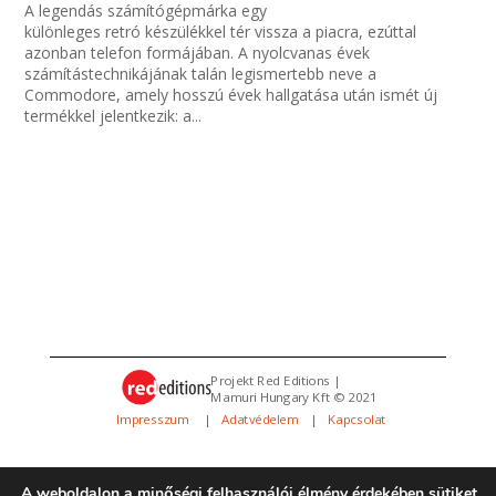
A legendás számítógépmárka egy
különleges retró készülékkel tér vissza a piacra, ezúttal
azonban telefon formájában. A nyolcvanas évek
számítástechnikájának talán legismertebb neve a
Commodore, amely hosszú évek hallgatása után ismét új
termékkel jelentkezik: a...
Projekt Red Editions |
Mamuri Hungary Kft © 2021
Impresszum
|
Adatvédelem
|
Kapcsolat
A weboldalon a minőségi felhasználói élmény érdekében sütiket