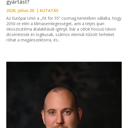
gyártást?
2026. július 20.
|
KUTATÁS
Az Európai Unió a „Fit for 55” csomag keretében vállalta, hogy
2050-re eléri a klímasemlegességet, ami a teljes ipari
ökoszisztéma átalakítását igényli. Bár a célok hosszú távon
dicséretesek és logikusak, számos elemük túlzott terheket
róhat a magánszektorra, és...