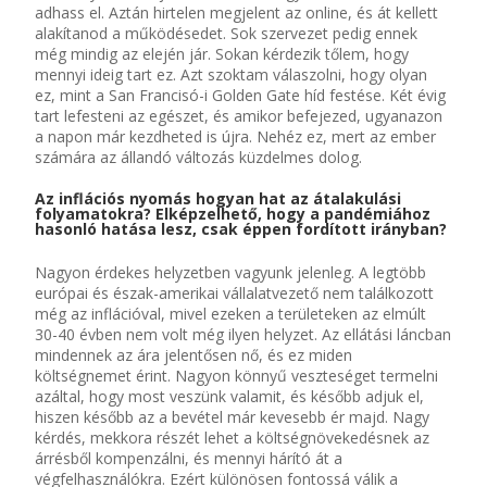
adhass el. Aztán hirtelen megjelent az online, és át kellett
alakítanod a működésedet. Sok szervezet pedig ennek
még mindig az elején jár. Sokan kérdezik tőlem, hogy
mennyi ideig tart ez. Azt szoktam válaszolni, hogy olyan
ez, mint a San Francisó-i Golden Gate híd festése. Két évig
tart lefesteni az egészet, és amikor befejezed, ugyanazon
a napon már kezdheted is újra. Nehéz ez, mert az ember
számára az állandó változás küzdelmes dolog.
Az inflációs nyomás hogyan hat az átalakulási
folyamatokra? Elképzelhető, hogy a pandémiához
hasonló hatása lesz, csak éppen fordított irányban?
Nagyon érdekes helyzetben vagyunk jelenleg. A legtöbb
európai és észak-amerikai vállalatvezető nem találkozott
még az inflációval, mivel ezeken a területeken az elmúlt
30-40 évben nem volt még ilyen helyzet. Az ellátási láncban
mindennek az ára jelentősen nő, és ez miden
költségnemet érint. Nagyon könnyű veszteséget termelni
azáltal, hogy most veszünk valamit, és később adjuk el,
hiszen később az a bevétel már kevesebb ér majd. Nagy
kérdés, mekkora részét lehet a költségnövekedésnek az
árrésből kompenzálni, és mennyi hárító át a
végfelhasználókra. Ezért különösen fontossá válik a