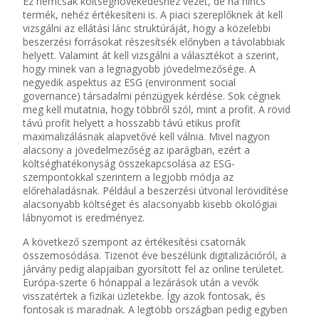
Ez nemcsak költségnövekedéshez vezet, de ha nincs
termék, nehéz értékesíteni is. A piaci szereplőknek át kell
vizsgálni az ellátási lánc struktúráját, hogy a közelebbi
beszerzési forrásokat részesítsék előnyben a távolabbiak
helyett. Valamint át kell vizsgálni a választékot a szerint,
hogy minek van a legnagyobb jövedelmezősége. A
negyedik aspektus az ESG (environment social
governance) társadalmi pénzügyek kérdése. Sok cégnek
meg kell mutatnia, hogy többről szól, mint a profit. A rövid
távú profit helyett a hosszabb távú etikus profit
maximalizálásnak alapvetővé kell válnia. Mivel nagyon
alacsony a jövedelmezőség az iparágban, ezért a
költséghatékonyság összekapcsolása az ESG-
szempontokkal szerintem a legjobb módja az
előrehaladásnak. Például a beszerzési útvonal lerövidítése
alacsonyabb költséget és alacsonyabb kisebb ökológiai
lábnyomot is eredményez.
A következő szempont az értékesítési csatornák
összemosódása. Tizenöt éve beszélünk digitalizációról, a
járvány pedig alapjaiban gyorsított fel az online területet.
Európa-szerte 6 hónappal a lezárások után a vevők
visszatértek a fizikai üzletekbe. Így azok fontosak, és
fontosak is maradnak. A legtöbb országban pedig egyben