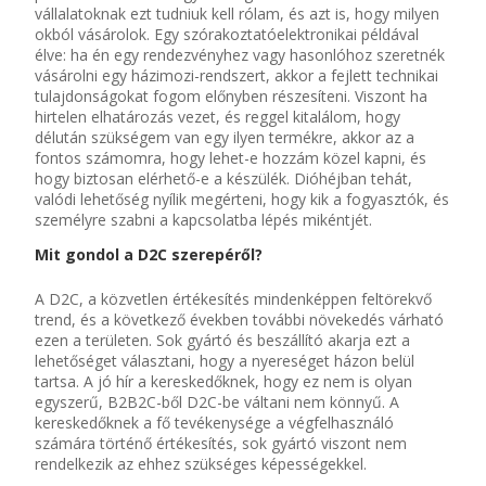
vállalatoknak ezt tudniuk kell rólam, és azt is, hogy milyen
okból vásárolok. Egy szórakoztatóelektronikai példával
élve: ha én egy rendezvényhez vagy hasonlóhoz szeretnék
vásárolni egy házimozi-rendszert, akkor a fejlett technikai
tulajdonságokat fogom előnyben részesíteni. Viszont ha
hirtelen elhatározás vezet, és reggel kitalálom, hogy
délután szükségem van egy ilyen termékre, akkor az a
fontos számomra, hogy lehet-e hozzám közel kapni, és
hogy biztosan elérhető-e a készülék. Dióhéjban tehát,
valódi lehetőség nyílik megérteni, hogy kik a fogyasztók, és
személyre szabni a kapcsolatba lépés mikéntjét.
Mit gondol a D2C szerepéről?
A D2C, a közvetlen értékesítés mindenképpen feltörekvő
trend, és a következő években további növekedés várható
ezen a területen. Sok gyártó és beszállító akarja ezt a
lehetőséget választani, hogy a nyereséget házon belül
tartsa. A jó hír a kereskedőknek, hogy ez nem is olyan
egyszerű, B2B2C-ből D2C-be váltani nem könnyű. A
kereskedőknek a fő tevékenysége a végfelhasználó
számára történő értékesítés, sok gyártó viszont nem
rendelkezik az ehhez szükséges képességekkel.