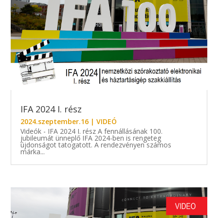
IFA 2024 I. rész
2024.szeptember.16
|
VIDEÓ
Videók - IFA 2024 I. rész A fennállásának 100.
jubileumát ünneplő IFA 2024-ben is rengeteg
újdonságot tatogatott. A rendezvényen számos
márka...