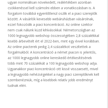
ugyan nominálisan növekedett, reálértékben azonban
csökkenéssel kell számolni ebben a vonatkozásban is. A
forgalom továbbá egyenlőtlenül oszlik el a piaci szereplők
között. A vásárlók kevesebb webáruházban vásárolnak,
ezzel fokozódik a piaci koncentráció. Az online szektor
nem csak nálunk küzd kihívásokkal. Németországban az
1000 legnagyobb webshop összességében 2,8 százalékkal
kisebb árbevételt ért el 2022-ben, mint egy évvel korábban.
Az online piacterek pedig 2,4 százalékot veszítettek a
forgalmukból. A koncentráció a német piacon is jelentős,
az 1000 legnagyobb online kereskedő értékesítésének
több mint 70 százalékát a 100 legnagyobb webshop adja.
Ugyanakkor piaci koncentráció ott kissé visszaesett, mivel
a legnagyobb nehézségekkel a nagy piaci szereplőknek kell
szembenézniük, míg a kisebbek relatív jobb eredményt
tudnak eléri.