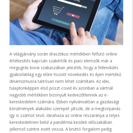
A világjárvány során drasztikus mértékben felfutó online
értékesítés kapcsán szakértők és piaci elemzők már a
megugrás korai szakaszában jelezték, hogy a fellendülés
gyakorlatilag egy előre hozott növekedés és ilyen mértékű
dinamizmusra tartósan nem lehet számítani. Az idei,
tulajdonképpen első poszt-covid év azonban a vártnál
nagyobb mértékben bizonyult kedvezőtlennek az e-
kereskedelem számára. Ebben nyilvánvalóan a gazdasági
körülmények alakulási szerepet játszik, de a megtorpanás
így is számot tevő. Ideahaza az online részaránya a teljes
kereskedelmen belül a pandémia kezdeti időszakában
jellemző szintre esett vissza. A bruttó forgalom pedig