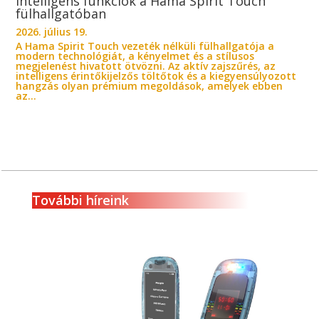
Intelligens funkciók a Hama Spirit Touch
fülhallgatóban
2026. július 19.
A Hama Spirit Touch vezeték nélküli fülhallgatója a
modern technológiát, a kényelmet és a stílusos
megjelenést hivatott ötvözni. Az aktív zajszűrés, az
intelligens érintőkijelzős töltőtok és a kiegyensúlyozott
hangzás olyan prémium megoldások, amelyek ebben
az...
További híreink