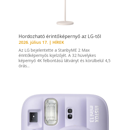
Hordozható érintőképernyő az LG-től
2026. július 17.
|
HÍREK
Az LG bejelentette a StanbyME 2 Max
érintőképernyős kijelzőjét. A 32 hüvelykes
képernyő 4K felbontású látványt és körülbelül 4,5
órás...