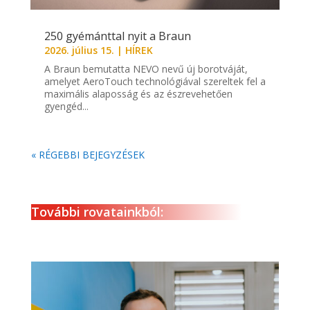
250 gyémánttal nyit a Braun
2026. július 15.
|
HÍREK
A Braun bemutatta NEVO nevű új borotváját,
amelyet AeroTouch technológiával szereltek fel a
maximális alaposság és az észrevehetően
gyengéd...
« RÉGEBBI BEJEGYZÉSEK
További rovatainkból: