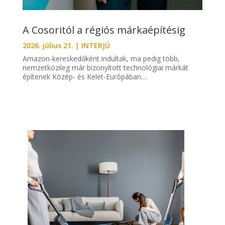
A Cosoritól a régiós márkaépítésig
2026. július 21.
|
INTERJÚ
Amazon-kereskedőként indultak, ma pedig több,
nemzetközileg már bizonyított technológiai márkát
építenek Közép- és Kelet-Európában....