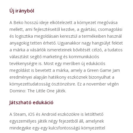
Új irányból
A Beko hosszú ideje elkötelezett a környezet megóvása
mellett, ami fejlesztéseitől kezdve, a gyártási, csomagolási
és logisztika megoldásain keresztül a termékeiben használ
anyagokig tetten érhető. Ugyanakkor nagy hangsúlyt fektet
a márka a vásárlók ismereteinek bővítését célzó, a tudatos
választást segítő marketing és kommunikációs
tevékenységre is. Most egy merőben új edukációs
megoldást is bevetett a márka, amely a Green Game Jam
eredményei alapján hatékony eszköznek bizonyulhat a
környezettudatosság ösztönzésre. Ez a november végén
Domino: The Little One játék.
Játszható edukáció
A Steam, iOS és Android eszközökre is letölthető
egyszemélyes játék négy fejezetből áll, amelynek
mindegyike egy-egy kulcsfontosságú környezettel