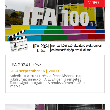
IFA 2024 I. rész
2024.szeptember.16
|
VIDEÓ
Videók - IFA 2024 I. rész A fennállásának 100.
jubileumát ünneplő IFA 2024-ben is rengeteg
újdonságot tatogatott. A rendezvényen számos
márka...