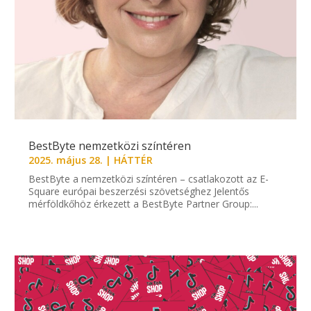
BestByte nemzetközi színtéren
2025. május 28.
|
HÁTTÉR
BestByte a nemzetközi színtéren – csatlakozott az E-
Square európai beszerzési szövetséghez Jelentős
mérföldkőhöz érkezett a BestByte Partner Group:...