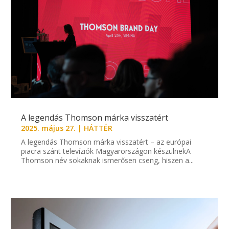
A legendás Thomson márka visszatért
2025. május 27.
|
HÁTTÉR
A legendás Thomson márka visszatért – az európai
piacra szánt televíziók Magyarországon készülnekA
Thomson név sokaknak ismerősen cseng, hiszen a...