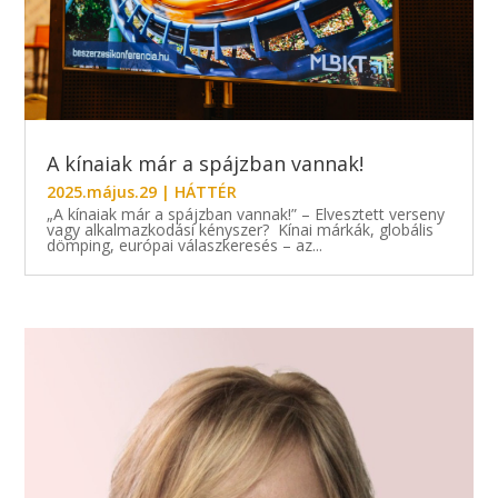
A kínaiak már a spájzban vannak!
2025.május.29
|
HÁTTÉR
„A kínaiak már a spájzban vannak!” – Elvesztett verseny
vagy alkalmazkodási kényszer? Kínai márkák, globális
dömping, európai válaszkeresés – az...