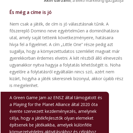
Akın Garzanlı
, a Beko marketing igazgatója
És még a címe is jó
Nem csak a játék, de cím is jó választásnak tűnik. A
főszereplő Domino neve egyértelműen a dominóhatásra
utal, amely saját tetteink következményeire, hatásaira
hívja fel a figyelmet. A cím „Little One” része pedig azt
sugallja, hogy a környezettudatos szemlélet magvait már
gyerekkorban érdemes elvetni. A két részből álló elnevezés
ugyanakkor nyitva hagyja a folytatás lehetőségét is. Noha
egyelőre a folytatásról egyáltalán nincs szó, azért nem
kizárt, hogyha a játék sikeresnek bizonyul, akkor újabb rész
is megjelenhet.
A Green Game Jam az ENSZ által támogatott és
a Playing for the Planet Alliance által 2020 óta
évente szervezett kezdeményezés, amelynek
célja, hogy a játékfejlesztők olyan elemeket
építsenek be játékaikba, amelyek különféle
környezetvédelmi aktivitásokhoz és célokhoz