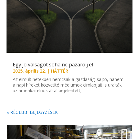
Egy jó válságot soha ne pazarolj el
2025. április 22.
|
HÁTTÉR
Az elmúlt hetekben nemcsak a gazdasági sajtó, hanem
a napi híreket közvetítő médiumok címlapjait is uralták
az amerikai elnök által bejelentett,...
« RÉGEBBI BEJEGYZÉSEK