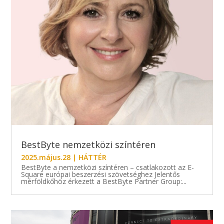
BestByte nemzetközi színtéren
2025.május.28
|
HÁTTÉR
BestByte a nemzetközi színtéren – csatlakozott az E-
Square európai beszerzési szövetséghez Jelentős
mérföldkőhöz érkezett a BestByte Partner Group:...