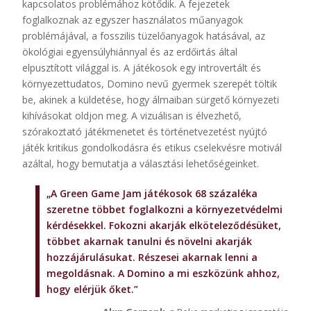
kapcsolatos problémához kötődik. A fejezetek
foglalkoznak az egyszer használatos műanyagok
problémájával, a fosszilis tüzelőanyagok hatásával, az
ökológiai egyensúlyhiánnyal és az erdőirtás által
elpusztított világgal is. A játékosok egy introvertált és
környezettudatos, Domino nevű gyermek szerepét töltik
be, akinek a küldetése, hogy álmaiban sürgető környezeti
kihívásokat oldjon meg. A vizuálisan is élvezhető,
szórakoztató játékmenetet és történetvezetést nyújtó
játék kritikus gondolkodásra és etikus cselekvésre motivál
azáltal, hogy bemutatja a választási lehetőségeinket.
„A Green Game Jam játékosok 68 százaléka
szeretne többet foglalkozni a környezetvédelmi
kérdésekkel. Fokozni akarják elköteleződésüket,
többet akarnak tanulni és növelni akarják
hozzájárulásukat. Részesei akarnak lenni a
megoldásnak. A Domino a mi eszközünk ahhoz,
hogy elérjük őket.”