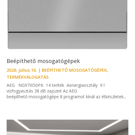
Beépíthető mosogatógépek
2026. július 10.
|
BEÉPÍTHETŐ MOSOGATÓGÉPEK
,
TERMÉKVÁLOGATÁS
AEG NG97IX50PK 14 teríték Aenergiaosztály 9 l
vízfogyasztás 38 dB zajszint Az AEG
beépíthető mosogatógépe 8 programot kínál az étkészletek...