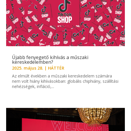
Újabb fenyegető kihívás a műszaki
kereskedelemben?
2025. május 28.
|
HÁTTÉR
Az elmúlt években a műszaki kereskedelem számára
nem volt hiány kihívásokban: globális chiphiány, szállítási
nehézségek, infláció,...