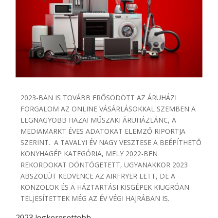
2023-BAN IS TOVÁBB ERŐSÖDÖTT AZ ÁRUHÁZI
FORGALOM AZ ONLINE VÁSÁRLÁSOKKAL SZEMBEN A
LEGNAGYOBB HAZAI MŰSZAKI ÁRUHÁZLÁNC, A
MEDIAMARKT ÉVES ADATOKAT ELEMZŐ RIPORTJA
SZERINT. A TAVALYI ÉV NAGY VESZTESE A BEÉPÍTHETŐ
KONYHAGÉP KATEGÓRIA, MELY 2022-BEN
REKORDOKAT DÖNTÖGETETT, UGYANAKKOR 2023
ABSZOLÚT KEDVENCE AZ AIRFRYER LETT, DE A
KONZOLOK ÉS A HÁZTARTÁSI KISGÉPEK KIUGRÓAN
TELJESÍTETTEK MÉG AZ ÉV VÉGI HAJRÁBAN IS.
​2023 legkeresettebb