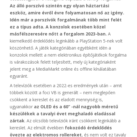
Az álló porszívó szintén egy olyan háztartási
eszköz, amire évről évre folyamatosan nő az igény.
Idén már a porszívók forgalmának több mint felét
ez a típus adta. A konzolok esetében közel
másfélszeresére nőtt a forgalom 2023-ban.
A
kiemelkedő érdeklődés leginkább a PlayStation 5-nek volt
köszönhető. A játék kategóriában egyébként idén a
konzolok mellett a nem elektronikus építőjátékok forgalma
is várakozások felett teljesített, mely új kategóriaként
jelent meg a MediaMarkt online és offline kínálatában
egyaránt.
A televíziók esetében a 2022-es eredmények után – amit
többek között a foci VB is generált – nem meglepően
csökkent a kereslet és az eladott mennyiség is,
ugyanakkor
az OLED és a 60” -nál nagyobb méretű
készülékek a tavalyi évet meghaladó eladással
zártak
. Az olcsóbb televíziók iránt csökkent leginkább a
kereslet. Az elmúlt években
fokozódó érdeklődés
övezte az elektromos rollereket
, és nem volt ez tavaly