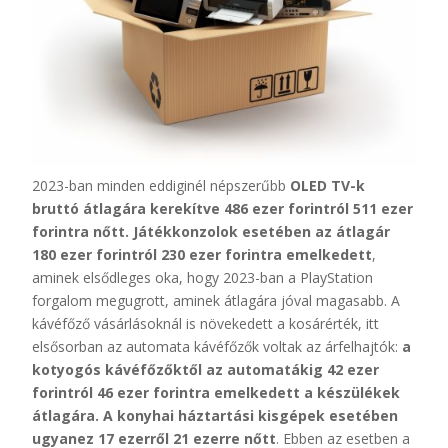
2023-ban minden eddiginél népszerűbb
OLED TV-k
bruttó átlagára kerekítve 486 ezer forintról 511 ezer
forintra
nőtt.
Játékkonzolok esetében az átlagár
180 ezer forintról 230 ezer forintra emelkedett
,
aminek elsődleges oka, hogy 2023-ban a PlayStation
forgalom megugrott, aminek átlagára jóval magasabb. A
kávéfőző vásárlásoknál is növekedett a kosárérték, itt
elsősorban az automata kávéfőzők voltak az árfelhajtók:
a
kotyogós kávéfőzőktől az automatákig 42 ezer
forintról 46 ezer forintra emelkedett a készülékek
átlagára.
A konyhai háztartási kisgépek esetében
ugyanez 17 ezerről 21 ezerre nőtt
. Ebben az esetben a