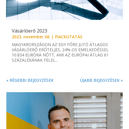
Vásárlóerő 2023
2023. november 08.
|
PIACKUTATÁS
MAGYARORSZÁGON AZ EGY FŐRE JUTÓ ÁTLAGOS
VÁSÁRLÓERŐ ERŐTELJES, 24%-OS EMELKEDÉSSEL
10.834 EURÓRA NŐTT, AMI AZ EURÓPAI ÁTLAG 61
SZÁZALÉKÁNAK FELEL...
« RÉGEBBI BEJEGYZÉSEK
ÚJABB BEJEGYZÉSEK »