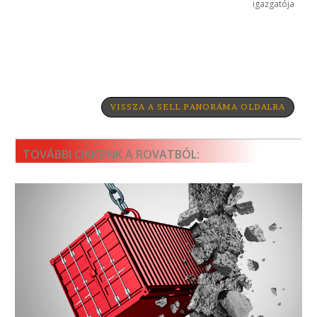
igazgatója
VISSZA A SELL PANORÁMA OLDALRA
TOVÁBBI CIKKEINK A ROVATBÓL: