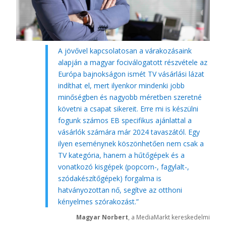
A jövővel kapcsolatosan a várakozásaink
alapján a magyar fociválogatott részvétele az
Európa bajnokságon ismét TV vásárlási lázat
indíthat el, mert ilyenkor mindenki jobb
minőségben és nagyobb méretben szeretné
követni a csapat sikereit. Erre mi is készülni
fogunk számos EB specifikus ajánlattal a
vásárlók számára már 2024 tavaszától. Egy
ilyen eseménynek köszönhetően nem csak a
TV kategória, hanem a hűtőgépek és a
vonatkozó kisgépek (popcorn-, fagylalt-,
szódakészítőgépek) forgalma is
hatványozottan nő, segítve az otthoni
kényelmes szórakozást.”
Magyar Norbert
, a MediaMarkt kereskedelmi