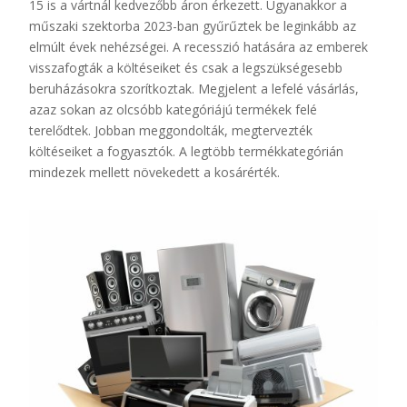
15 is a vártnál kedvezőbb áron érkezett. Ugyanakkor a
műszaki szektorba 2023-ban gyűrűztek be leginkább az
elmúlt évek nehézségei. A recesszió hatására az emberek
visszafogták a költéseiket és csak a legszükségesebb
beruházásokra szorítkoztak. Megjelent a lefelé vásárlás,
azaz sokan az olcsóbb kategóriájú termékek felé
terelődtek. Jobban meggondolták, megtervezték
költéseiket a fogyasztók. A legtöbb termékkategórián
mindezek mellett növekedett a kosárérték.