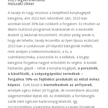
műszaki cikkei
A tavalyi év nagy vesztese a beépíthető konyhagépek
kategória, ami 2022-ben rekordévet zárt, 2023-ban
azonban közel 30%-kal csökkent a forgalom. Ez részben az
állami ösztönző programok lezárásának és a kevesebb
átadott új lakásnak köszönhető, részben pedig annak is,
hogy aki tehette, tavaly lecserélte az ilyen típusú eszközeit.
2023-ban a szokásosan jól teljesítő kategóriák mellett,
mint amilyen a telekommunikáció, a tv, a
számítástechnika, a konzolok és a kellékek, a kisgép
kategória forgalma nagyot erősödött év végére. A kisebb
háztartási gépek – tehát a konyhai kisgépek
,
a porszívók,
a kávéfőzők, a szépségápolási termékek –
forgalma 10%-os fejlődést produkált az előző évhez
képest
.
Ezek közül is
kiemelkednek az airfryerek
,
amelyek egész évben jól fogytak, de novemberre abszolút
slágertermékké léptek elő. Az érdeklődés a forrólevegős
sütők iránt egészen karácsonyig kitartott, így
összességében a kategória duplázta a tavalyi forgalmat.