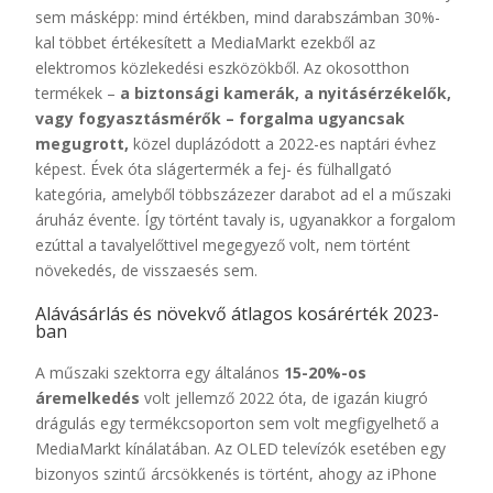
sem másképp: mind értékben, mind darabszámban 30%-
kal többet értékesített a MediaMarkt ezekből az
elektromos közlekedési eszközökből. Az okosotthon
termékek –
a biztonsági kamerák, a nyitásérzékelők,
vagy fogyasztásmérők – forgalma ugyancsak
megugrott,
közel duplázódott a 2022-es naptári évhez
képest. Évek óta slágertermék a fej- és fülhallgató
kategória, amelyből többszázezer darabot ad el a műszaki
áruház évente. Így történt tavaly is, ugyanakkor a forgalom
ezúttal a tavalyelőttivel megegyező volt, nem történt
növekedés, de visszaesés sem.
Alávásárlás és növekvő átlagos kosárérték 2023-
ban
A műszaki szektorra egy általános
15-20%-os
áremelkedés
volt jellemző 2022 óta, de igazán kiugró
drágulás egy termékcsoporton sem volt megfigyelhető a
MediaMarkt kínálatában. Az OLED televízók esetében egy
bizonyos szintű árcsökkenés is történt, ahogy az iPhone