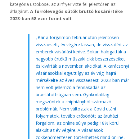
kategória üstököse, az airfryer vitte fel jelentősen az
átlagárat.
A forrólevegős sütők bruttó kosárértéke
2023-ban 58 ezer forint volt
.
„Bár a forgalmon február után jelentősen
visszaesett, év végére lassan, de visszatért az
emberek vásárlási kedve. Sokan halogatták a
nagyobb értékű műszaki cikk beszerzéseiket
és kivárták a novemberi akciókat. A karácsonyi
vásárlásokkal együtt így az év végi hajrá
mérsékelte az éves visszaesést. 2023-ban már
nem volt jellemző a fennakadás az
áruellátottságban sem. Gyakorlatilag
megszűntek a chiphiányból származó
problémák. Nem változtak a Covid utáni
folyamatok, tovább erősödött az áruházi
forgalom, az online súlya pedig 18% körül
alakult az év végére. A vásárlások
zökkenőmentesen történhettek mind online,