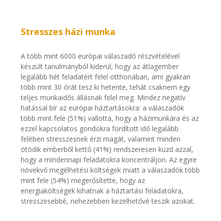
Stresszes házi munka
A több mint 6000 európai válaszadó részvételével
készült tanulmányból kiderül, hogy az átlagember
legalább hét feladatért felel otthonában, ami gyakran
több mint 30 órát tesz ki hetente, tehát csaknem egy
teljes munkaidős állásnak felel meg. Mindez negatív
hatással bír az európai háztartásokra: a válaszadók
több mint fele (51%) vallotta, hogy a házimunkára és az
ezzel kapcsolatos gondokra fordított idő legalább
felében stresszesnek érzi magát, valamint minden
ötödik emberből kettő (41%) rendszeresen küzd azzal,
hogy a mindennapi feladatokra koncentráljon. Az egyre
növekvő megélhetési költségek miatt a válaszadók több
mint fele (54%) megerősítette, hogy az
energiaköltségek kihatnak a háztartási feladatokra,
stresszesebbé, nehezebben kezelhetővé teszik azokat.