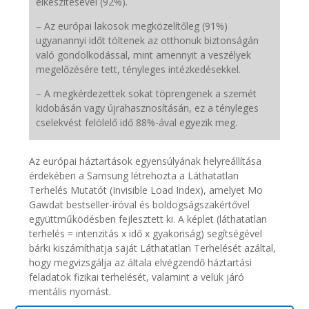
elkészítésével (92%).
– Az európai lakosok megközelítőleg (91%)
ugyanannyi időt töltenek az otthonuk biztonságán
való gondolkodással, mint amennyit a veszélyek
megelőzésére tett, tényleges intézkedésekkel.
– A megkérdezettek sokat töprengenek a szemét
kidobásán vagy újrahasznosításán, ez a tényleges
cselekvést felölelő idő 88%-ával egyezik meg.
Az európai háztartások egyensúlyának helyreállítása
érdekében a Samsung létrehozta a Láthatatlan
Terhelés Mutatót (Invisible Load Index), amelyet Mo
Gawdat bestseller-íróval és boldogságszakértővel
együttműködésben fejlesztett ki. A képlet (láthatatlan
terhelés = intenzitás x idő x gyakoriság) segítségével
bárki kiszámíthatja saját Láthatatlan Terhelését azáltal,
hogy megvizsgálja az általa elvégzendő háztartási
feladatok fizikai terhelését, valamint a velük járó
mentális nyomást.