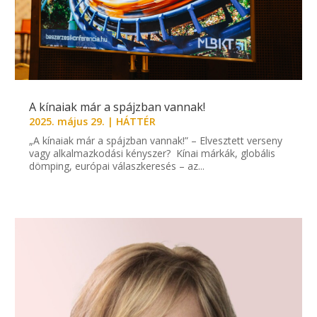
A kínaiak már a spájzban vannak!
2025. május 29.
|
HÁTTÉR
„A kínaiak már a spájzban vannak!” – Elvesztett verseny
vagy alkalmazkodási kényszer? Kínai márkák, globális
dömping, európai válaszkeresés – az...