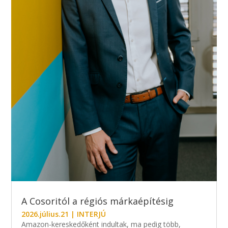
A Cosoritól a régiós márkaépítésig
2026.július.21
|
INTERJÚ
Amazon-kereskedőként indultak, ma pedig több,