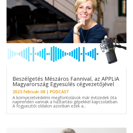
Beszélgetés Mészáros Fannival, az APPLiA
Magyarország Egyesülés cégvezetőjével
2023.február.08
|
PODCAST
A környezetvédelmi megfontolások már évtizedek óta
napirenden vannak a háztartási gépekkel kapcsolatban.
A fogyasztói oldalon azonban ezek a...