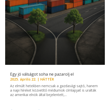
Egy jó válságot soha ne pazarolj el
2025. április 22.
|
HÁTTÉR
Az elmúlt hetekben nemcsak a gazdasági sajtó, hanem
a napi híreket közvetítő médiumok címlapjait is uralták
az amerikai elnök által bejelentett,...