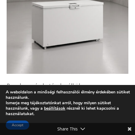
Rugalmasság határok nélkül
A weboldalon a minőségi felhasználói élmény érdekében sütiket
2026. július 17.
használunk.
Ismerje meg tájékoztatónkat arról, hogy milyen sütiket
használunk, vagy a
beállítások
résznél ki lehet kapcsolni a
használatukat.
Accept
Share This