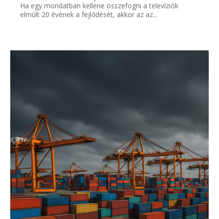
Ha egy mondatban kellene összefogni a televíziók
elmúlt 20 évének a fejlődését, akkor az az...