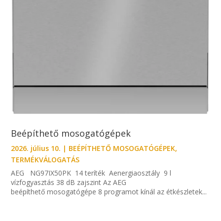
Beépíthető mosogatógépek
2026. július 10.
|
BEÉPÍTHETŐ MOSOGATÓGÉPEK
,
TERMÉKVÁLOGATÁS
AEG NG97IX50PK 14 teríték Aenergiaosztály 9 l
vízfogyasztás 38 dB zajszint Az AEG
beépíthető mosogatógépe 8 programot kínál az étkészletek...