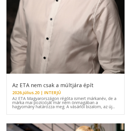
Az ETA nem csak a múltjára épít
2026.július.20
|
INTERJÚ
Az ETA Magyarországon régóta ismert márkanév, de a
márka mai pozícióját már nem önmagában a
hagyomány határozza meg. A vásárlói bizalom, az új...