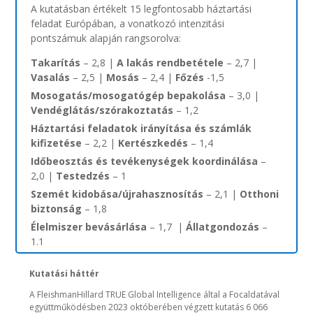
A kutatásban értékelt 15 legfontosabb háztartási
feladat Európában, a vonatkozó intenzitási
pontszámuk alapján rangsorolva:
Takarítás
– 2,8
|
A lakás rendbetétele
– 2,7
|
Vasalás
– 2,5
|
Mosás
– 2,4
|
Főzés
-1,5
Mosogatás/mosogatógép bepakolása
– 3,0
|
Vendéglátás/szórakoztatás
– 1,2
Háztartási feladatok irányítása és számlák
kifizetése
– 2,2
|
Kertészkedés
– 1,4
Időbeosztás és tevékenységek koordinálása
–
2,0
|
Testedzés
– 1
Szemét kidobása/újrahasznosítás
– 2,1
|
Otthoni
biztonság
– 1,8
Élelmiszer bevásárlása
– 1,7
|
Állatgondozás
–
1.1
Kutatási háttér
A FleishmanHillard TRUE Global Intelligence által a Focaldatával
együttműködésben 2023 októberében végzett kutatás 6 066