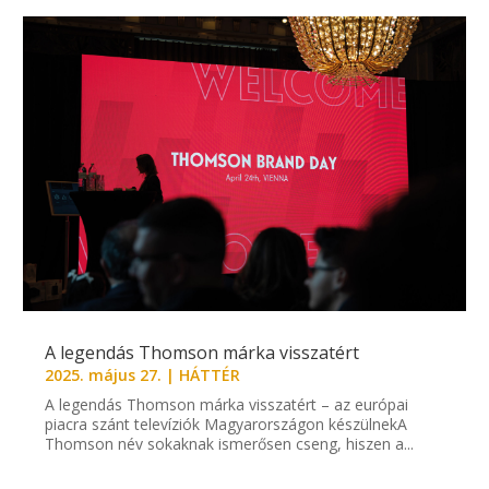
A legendás Thomson márka visszatért
2025. május 27.
|
HÁTTÉR
A legendás Thomson márka visszatért – az európai
piacra szánt televíziók Magyarországon készülnekA
Thomson név sokaknak ismerősen cseng, hiszen a...