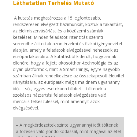
Láthatatlan Terhelés Mutató
A kutatás meghatározza a 15 legfontosabb,
rendszeresen elvégzett házimunkát, köztük a takarítást,
az élelmiszervásárlást és a közüzemi számlák
kezelését. Minden feladatot intenzitás szerinti
sorrendbe állítottak azon érzelmi és fizikai igénybevétel
alapján, amely a feladatok elvégzésével nehezedik az
európai lakosokra. A kutatásból kiderült, hogy annak
ellenére, hogy a fejlett okosotthon-technológia és az
olyan platformok, mint a SmartThings, egyre nagyobb
számban állnak rendelkezésre az összekapcsolt életvitel
irányítására, az európaiak mégis majdnem ugyanannyi
időt – sőt, egyes esetekben többet – töltenek a
szokásos háztartási feladatok elvégzésére való
mentális felkészüléssel, mint amennyit azok
elvégzésével.
– A megkérdezettek szinte ugyanannyi időt töltenek
a főzésen való gondolkodással, mint magával az étel