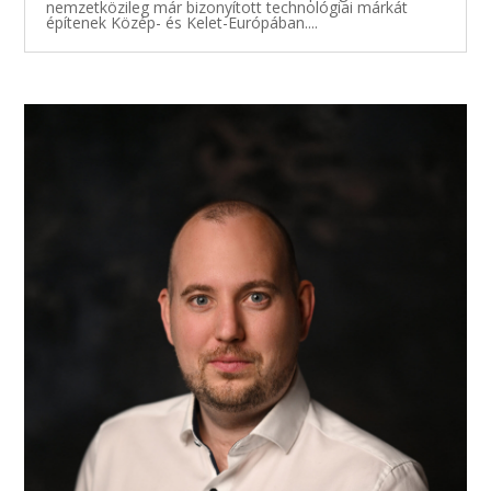
nemzetközileg már bizonyított technológiai márkát
építenek Közép- és Kelet-Európában....