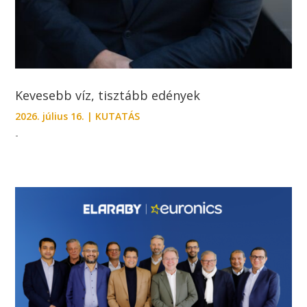
Kevesebb víz, tisztább edények
2026. július 16.
|
KUTATÁS
-