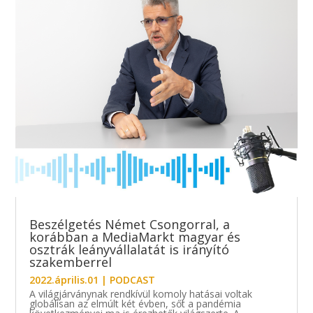
Beszélgetés Német Csongorral, a
korábban a MediaMarkt magyar és
osztrák leányvállalatát is irányító
szakemberrel
2022.április.01
|
PODCAST
A világjárványnak rendkívül komoly hatásai voltak
globálisan az elmúlt két évben, sőt a pandémia