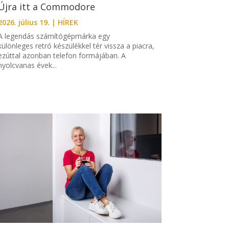
Újra itt a Commodore
2026. július 19.
|
HÍREK
A legendás számítógépmárka egy
különleges retró készülékkel tér vissza a piacra,
ezúttal azonban telefon formájában. A
nyolcvanas évek...