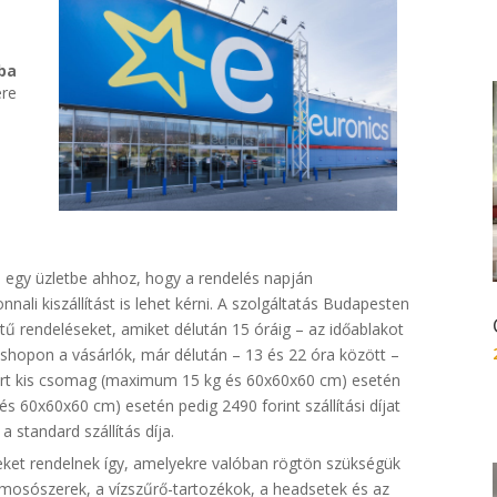
ba
ere
 egy üzletbe ahhoz, hogy a rendelés napján
li kiszállítást is lehet kérni. A szolgáltatás Budapesten
tű rendeléseket, amiket délután 15 óráig – az időablakot
ebshopon a vásárlók, már délután – 13 és 22 óra között –
dezért kis csomag (maximum 15 kg és 60x60x60 cm) esetén
 60x60x60 cm) esetén pedig 2490 forint szállítási díjat
a standard szállítás díja.
eket rendelnek így, amelyekre valóban rögtön szükségük
 a mosószerek, a vízszűrő-tartozékok, a headsetek és az