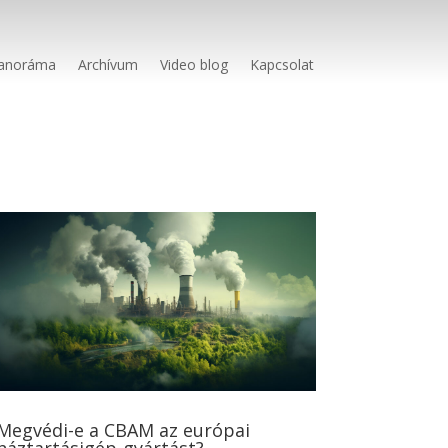
anoráma
Archívum
Video blog
Kapcsolat
Megvédi-e a CBAM az európai