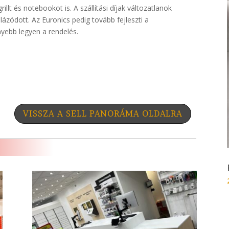
rillt és notebookot is. A szállítási díjak változatlanok
ódott. Az Euronics pedig tovább fejleszti a
yebb legyen a rendelés.
VISSZA A SELL PANORÁMA OLDALRA