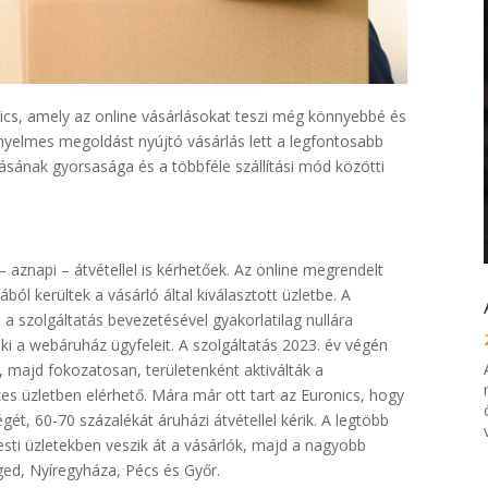
nics, amely az online vásárlásokat teszi még könnyebbé és
yelmes megoldást nyújtó vásárlás lett a legfontosabb
ásának gyorsasága és a többféle szállítási mód közötti
aznapi – átvétellel is kérhetőek. Az online megrendelt
ól kerültek a vásárló által kiválasztott üzletbe. A
 a szolgáltatás bevezetésével gyakorlatilag nullára
 ki a webáruház ügyfeleit. A szolgáltatás 2023. év végén
, majd fokozatosan, területenként aktiválták a
es üzletben elérhető. Mára már ott tart az Euronics, hogy
, 60-70 százalékát áruházi átvétellel kérik. A legtöbb
sti üzletekben veszik át a vásárlók, majd a nagyobb
ged, Nyíregyháza, Pécs és Győr.