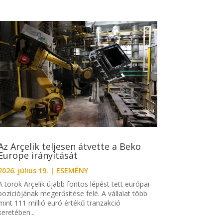
Az Arçelik teljesen átvette a Beko
Europe irányítását
2026. július 19.
|
ESEMÉNY
A török Arçelik újabb fontos lépést tett európai
pozíciójának megerősítése felé. A vállalat több
mint 111 millió euró értékű tranzakció
keretében...