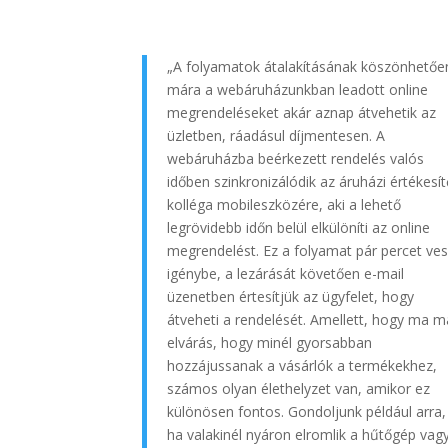
„A folyamatok átalakításának köszönhetőe
mára a webáruházunkban leadott online
megrendeléseket akár aznap átvehetik az
üzletben, ráadásul díjmentesen. A
webáruházba beérkezett rendelés valós
időben szinkronizálódik az áruházi értékesít
kolléga mobileszközére, aki a lehető
legrövidebb időn belül elkülöníti az online
megrendelést. Ez a folyamat pár percet ve
igénybe, a lezárását követően e-mail
üzenetben értesítjük az ügyfelet, hogy
átveheti a rendelését. Amellett, hogy ma m
elvárás, hogy minél gyorsabban
hozzájussanak a vásárlók a termékekhez,
számos olyan élethelyzet van, amikor ez
különösen fontos. Gondoljunk például arra,
ha valakinél nyáron elromlik a hűtőgép vag