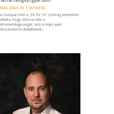
háztartásigép-gyártást?
2026. július 20.
|
KUTATÁS
Az Európai Unió a „Fit for 55” csomag keretében
vállalta, hogy 2050-re eléri a
klímasemlegességet, ami a teljes ipari
ökoszisztéma átalakítását...