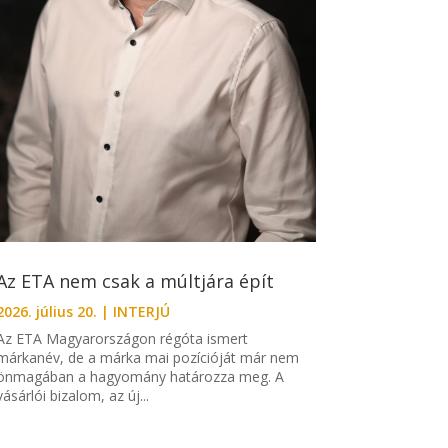
Az ETA nem csak a múltjára épít
2026. július 20.
|
INTERJÚ
Az ETA Magyarországon régóta ismert
márkanév, de a márka mai pozícióját már nem
önmagában a hagyomány határozza meg. A
vásárlói bizalom, az új...