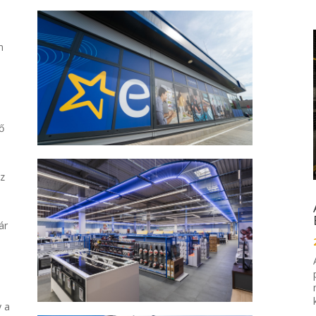
n
ő
sz
ár
y a