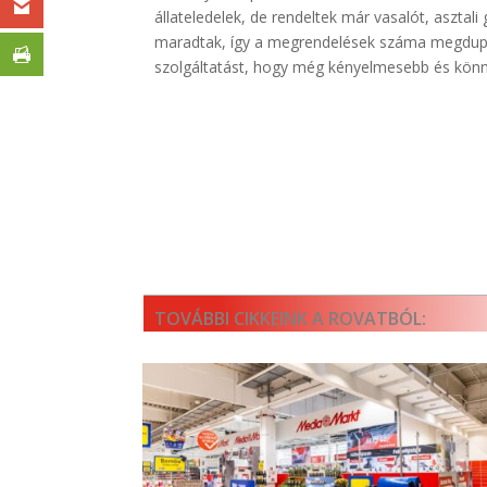
állateledelek, de rendeltek már vasalót, asztali g
maradtak, így a megrendelések száma megdupláz
szolgáltatást, hogy még kényelmesebb és könn
TOVÁBBI CIKKEINK A ROVATBÓL: