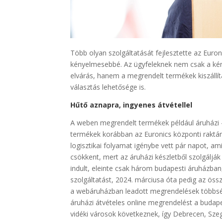
Több olyan szolgáltatását fejlesztette az Euro
kényelmesebbé. Az ügyfeleknek nem csak a kén
elvárás, hanem a megrendelt termékek kiszállít
választás lehetősége is.
Hűtő aznapra, ingyenes átvétellel
A weben megrendelt termékek például áruházi – 
termékek korábban az Euronics központi raktáráb
logisztikai folyamat igénybe vett pár napot, ami
csökkent, mert az áruházi készletből szolgálják
indult, eleinte csak három budapesti áruházban
szolgáltatást, 2024. márciusa óta pedig az össz
a webáruházban leadott megrendelések többségét
áruházi átvételes online megrendelést a budape
vidéki városok következnek, így Debrecen, Sze