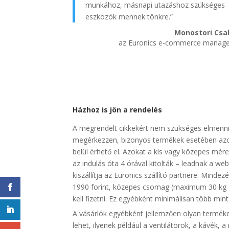
munkához, másnapi utazáshoz szükséges
eszközök mennek tönkre.”
Monostori Csa
az Euronics e-commerce manag
Házhoz is jön a rendelés
A megrendelt cikkekért nem szükséges elmenni
megérkezzen, bizonyos termékek esetében azonna
belül érhető el. Azokat a kis vagy közepes mére
az indulás óta 4 órával kitolták – leadnak a w
kiszállítja az Euronics szállító partnere. Min
1990 forint, közepes csomag (maximum 30 kg és
kell fizetni. Ez egyébként minimálisan több mint 
A vásárlók egyébként jellemzően olyan termék
lehet, ilyenek például a ventilátorok, a kávék,