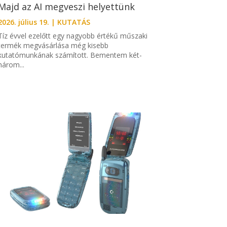
Majd az AI megveszi helyettünk
2026. július 19.
|
KUTATÁS
Tíz évvel ezelőtt egy nagyobb értékű műszaki
termék megvásárlása még kisebb
kutatómunkának számított. Bementem két-
három...