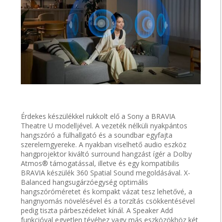
Érdekes készülékkel rukkolt elő a Sony a BRAVIA
Theatre U modelljével. A vezeték nélküli nyakpántos
hangszóró a fülhallgató és a soundbar egyfajta
szerelemgyereke. A nyakban viselhető audio eszköz
hangprojektor kiváltó surround hangzást ígér a Dolby
Atmos® támogatással, illetve és egy kompatibilis
BRAVIA készülék 360 Spatial Sound megoldásával. X-
Balanced hangsugárzóegység optimális
hangszóróméretet és kompakt vázat tesz lehetővé, a
hangnyomás növelésével és a torzítás csökkentésével
pedig tiszta párbeszédeket kínál. A Speaker Add
funkcióval egyetlen tévéhez vagy más eszközökhöz két