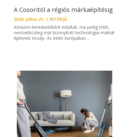
A Cosoritól a régiós márkaépítésig
2026. július 21.
|
INTERJÚ
Amazon-kereskedőként indultak, ma pedig több,
nemzetközileg már bizonyított technológiai márkát
építenek Közép- és Kelet-Európában....