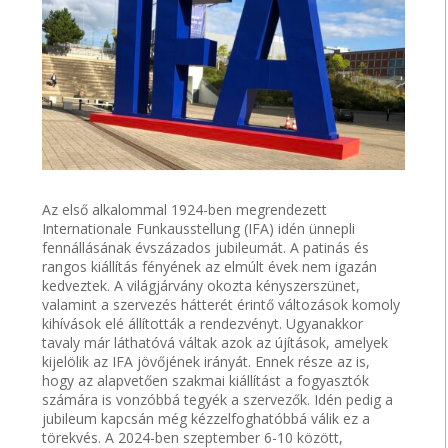
Az első alkalommal 1924-ben megrendezett
Internationale Funkausstellung (IFA) idén ünnepli
fennállásának évszázados jubileumát. A patinás és
rangos kiállítás fényének az elmúlt évek nem igazán
kedveztek. A világjárvány okozta kényszerszünet,
valamint a szervezés hátterét érintő változások komoly
kihívások elé állították a rendezvényt. Ugyanakkor
tavaly már láthatóvá váltak azok az újítások, amelyek
kijelölik az IFA jövőjének irányát. Ennek része az is,
hogy az alapvetően szakmai kiállítást a fogyasztók
számára is vonzóbbá tegyék a szervezők. Idén pedig a
jubileum kapcsán még kézzelfoghatóbbá válik ez a
törekvés. A 2024-ben szeptember 6-10 között,