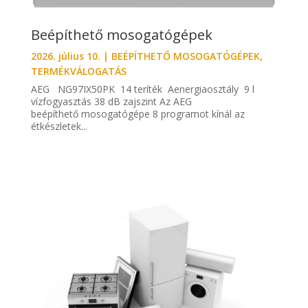
Beépíthető mosogatógépek
2026. július 10.
|
BEÉPÍTHETŐ MOSOGATÓGÉPEK
,
TERMÉKVÁLOGATÁS
AEG NG97IX50PK 14 teríték Aenergiaosztály 9 l
vízfogyasztás 38 dB zajszint Az AEG
beépíthető mosogatógépe 8 programot kínál az
étkészletek...