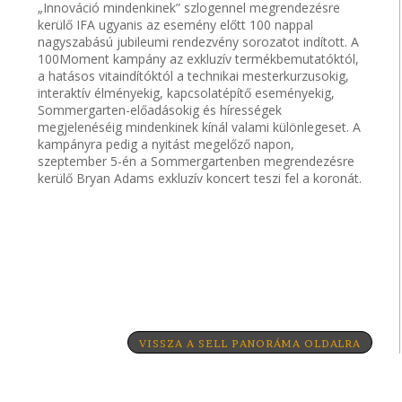
„Innováció mindenkinek” szlogennel megrendezésre
kerülő IFA ugyanis az esemény előtt 100 nappal
nagyszabású jubileumi rendezvény sorozatot indított. A
100Moment kampány az exkluzív termékbemutatóktól,
a hatásos vitaindítóktól a technikai mesterkurzusokig,
interaktív élményekig, kapcsolatépítő eseményekig,
Sommergarten-előadásokig és hírességek
megjelenéséig mindenkinek kínál valami különlegeset. A
kampányra pedig a nyitást megelőző napon,
szeptember 5-én a Sommergartenben megrendezésre
kerülő Bryan Adams exkluzív koncert teszi fel a koronát.
VISSZA A SELL PANORÁMA OLDALRA