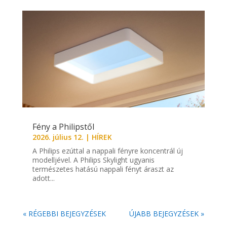
Fény a Philipstől
2026. július 12.
|
HÍREK
A Philips ezúttal a nappali fényre koncentrál új
modelljével. A Philips Skylight ugyanis
természetes hatású nappali fényt áraszt az
adott...
« RÉGEBBI BEJEGYZÉSEK
ÚJABB BEJEGYZÉSEK »