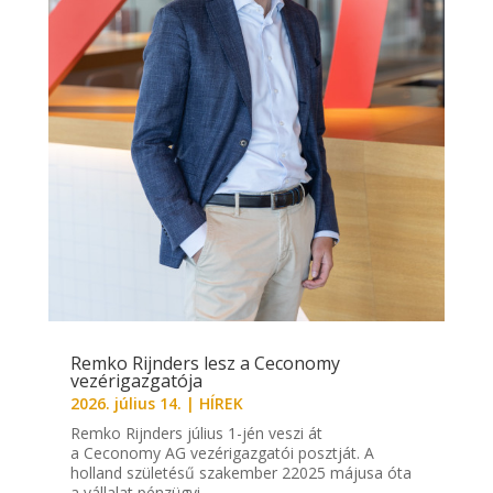
Remko Rijnders lesz a Ceconomy
vezérigazgatója
2026. július 14.
|
HÍREK
Remko Rijnders július 1-jén veszi át
a Ceconomy AG vezérigazgatói posztját. A
holland születésű szakember 22025 májusa óta
a vállalat pénzügyi...