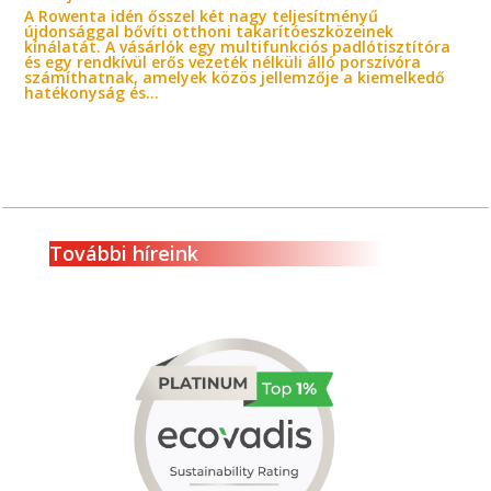
A Rowenta idén ősszel két nagy teljesítményű
újdonsággal bővíti otthoni takarítóeszközeinek
kínálatát. A vásárlók egy multifunkciós padlótisztítóra
és egy rendkívül erős vezeték nélküli álló porszívóra
számíthatnak, amelyek közös jellemzője a kiemelkedő
hatékonyság és...
További híreink