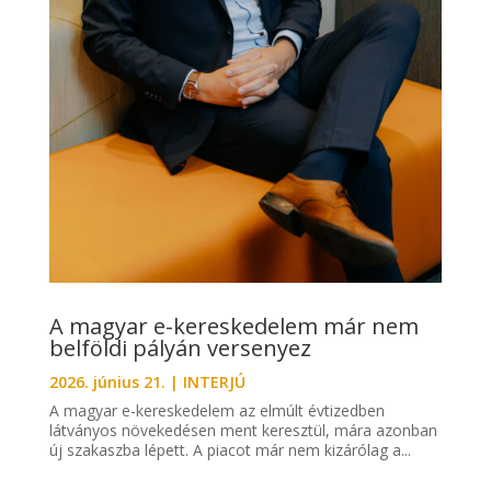
A magyar e-kereskedelem már nem
belföldi pályán versenyez
2026. június 21.
|
INTERJÚ
A magyar e-kereskedelem az elmúlt évtizedben
látványos növekedésen ment keresztül, mára azonban
új szakaszba lépett. A piacot már nem kizárólag a...