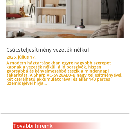
Csúcsteljesítmény vezeték nélkül
2026. július 17.
A modern háztartásokban egyre nagyobb szerepet
kapnak a vezeték nélküli álló porszívók, hiszen
gyorsabbá és kényelmesebbé teszik a mindennapi
takarítást. A Sharp VC-SV28AEU-B nagy teljesítményével,
két cserélhető akkumulátorával és akár 140 perces
üzemidejével hívja...
További híreink