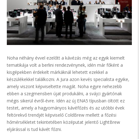
Noha néhány évvel ezelőtt a kávézás még az egyik kiemelt
tematikája volt a berlini rendezvénynek, idén már főként a
kisgépekben érdekelt márkáknál lehetett ezekkel a
készülékekkel találkozni. A Jura azon kevés specialista egyike,
amely viszont képviseltette magát. Noha egyre nehezebb
ebben a szegmensben újat produkálni, a svájci gyártónak
mégis sikerül évről-évre. Idén az új ENA5 típusban öltött ez
testet, amely a hagyományos kávéfőzés és az utóbbi évek
feltörekvő trendjét képviselő ColdBrew mellett a főzési
hőmérsékletet tekintetében középutat jelentő LightBrew
eljárással is tud kávét főzni.