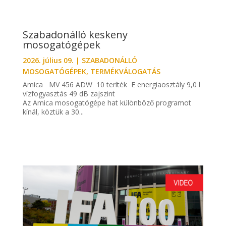
Szabadonálló keskeny
mosogatógépek
2026. július 09.
|
SZABADONÁLLÓ
MOSOGATÓGÉPEK
,
TERMÉKVÁLOGATÁS
Amica MV 456 ADW 10 teríték E energiaosztály 9,0 l
vízfogyasztás 49 dB zajszint
Az Amica mosogatógépe hat különböző programot
kínál, köztük a 30...