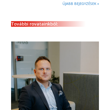
ÚJABB BEJEGYZÉSEK »
További rovatainkból: