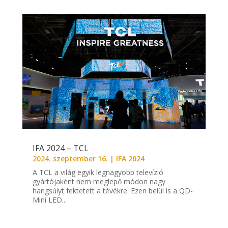
IFA 2024 – TCL
2024. szeptember 16.
|
IFA 2024
A TCL a világ egyik legnagyobb televízió
gyártójaként nem meglepő módon nagy
hangsúlyt fektetett a tévékre. Ezen belül is a QD-
Mini LED...