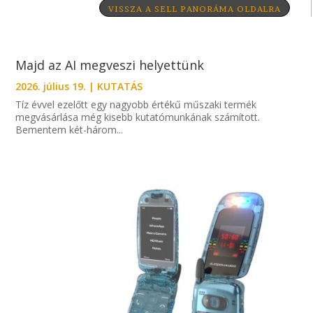
VISSZA A SELL PANORÁMA OLDALRA
Majd az AI megveszi helyettünk
2026. július 19.
|
KUTATÁS
Tíz évvel ezelőtt egy nagyobb értékű műszaki termék
megvásárlása még kisebb kutatómunkának számított.
Bementem két-három...