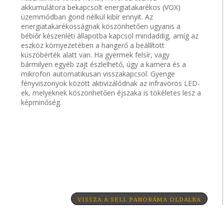
akkumulátora bekapcsolt energiatakarékos (VOX)
üzemmódban gond nélkül kibír ennyit. Az
energiatakarékosságnak köszönhetően ugyanis a
bébiőr készenléti állapotba kapcsol mindaddig, amíg az
eszköz környezetében a hangerő a beállított
küszöbérték alatt van. Ha gyermek felsír, vagy
bármilyen egyéb zajt észlelhető, úgy a kamera és a
mikrofon automatikusan visszakapcsol. Gyenge
fényviszonyok között aktivizálódnak az infravörös LED-
ek, melyeknek köszönhetően éjszaka is tökéletes lesz a
képminőség.
VISSZA A SELL PANORÁMA OLDALRA