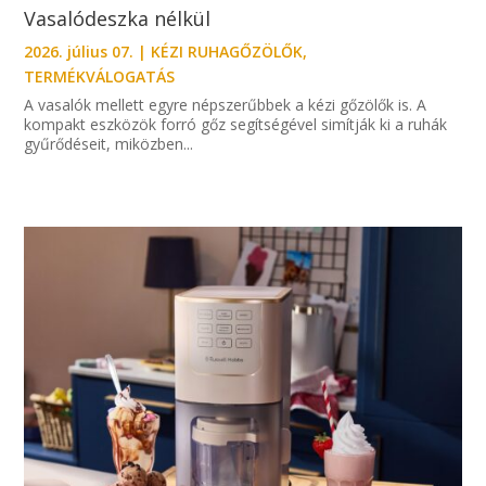
Vasalódeszka nélkül
2026. július 07.
|
KÉZI RUHAGŐZÖLŐK
,
TERMÉKVÁLOGATÁS
A vasalók mellett egyre népszerűbbek a kézi gőzölők is. A
kompakt eszközök forró gőz segítségével simítják ki a ruhák
gyűrődéseit, miközben...