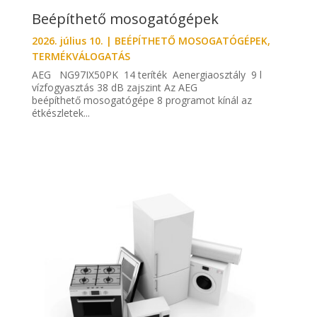
Beépíthető mosogatógépek
2026. július 10.
|
BEÉPÍTHETŐ MOSOGATÓGÉPEK
,
TERMÉKVÁLOGATÁS
AEG NG97IX50PK 14 teríték Aenergiaosztály 9 l
vízfogyasztás 38 dB zajszint Az AEG
beépíthető mosogatógépe 8 programot kínál az
étkészletek...