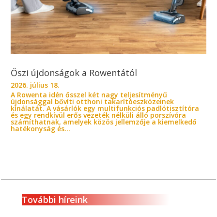
Őszi újdonságok a Rowentától
2026. július 18.
A Rowenta idén ősszel két nagy teljesítményű
újdonsággal bővíti otthoni takarítóeszközeinek
kínálatát. A vásárlók egy multifunkciós padlótisztítóra
és egy rendkívül erős vezeték nélküli álló porszívóra
számíthatnak, amelyek közös jellemzője a kiemelkedő
hatékonyság és...
További híreink