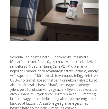
Sokoldalúan használható új bébiőrökkel frissítette
kínálatát a TrueLife. Az új, 2,4 hüvelykes LCD kijelzővel
rendelkező TrueLife NannyCam V24 Pro a márka
népszerű modelljének továbbfejlesztett verziója, amely
wifi kapcsolat nélkül biztosít folyamatos felügyeletet. Az
USB-C töltésnek köszönhetően konnektor helyett külső
akkumulátorral is használható, ami nagy segítséget
jelent például utazáskor vagy az erkélyen, babakocsiban
alvó kisbaba felügyeletekor. Kültéren akár 300 méterig,
lakáson vagy házon belül pedig akár 100 méterig stabil
kapcsolat biztosít. A szülői egység akár egész nap
használható töltés nélkül, mivel az eszköz