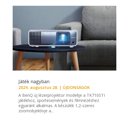
Játék nagyban
2024. augusztus 28.
|
ÚJDONSÁGOK
A BenQ új lézerprojektor modellje a TK710STI
játékhoz, sportesemények és filmnézéshez
egyaránt alkalmas. A készülék 1,2-szeres
zoomobjektívje a...