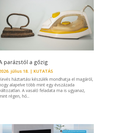
A parázstól a gőzig
2026. július 18.
|
KUTATÁS
Kevés háztartási készülék mondhatja el magáról,
hogy alapelve több mint egy évszázada
változatlan. A vasaló feladata ma is ugyanaz,
mint régen, hő...