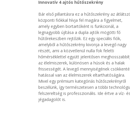
Innovatív 4 ajtós hűtőszekrény
Bár első pillantásra ez a hűtőszekrény az átlátsz
központi fiókkal hívja fel magára a figyelmet,
amely egyben bortartóként is funkcionál, a
legnagyobb újítás
a
a dupla ajtók mögötti fő
hűtőrekeszben rejtőzik. Ez egy speciális fiók,
amelyből a hűtőszekrény kivonja a levegő nagy
részét, ami a közvetlenül nulla fok feletti
hőmérséklettel együtt jelentősen meghosszabbít
az élelmiszerek, különösen a húsok és a halak
frissességét. A levegő mennyiségének csökkent
hatással van az élelmisz
erek eltarthatóságára.
Mivel
egy prémi
um kategóriás hűtőszekrényről
beszélünk
,
így természetesen
a töb
bi technológi
fe
lszereltség is professzionális
.
Ide értve
a víz- é
jégadagolót is.