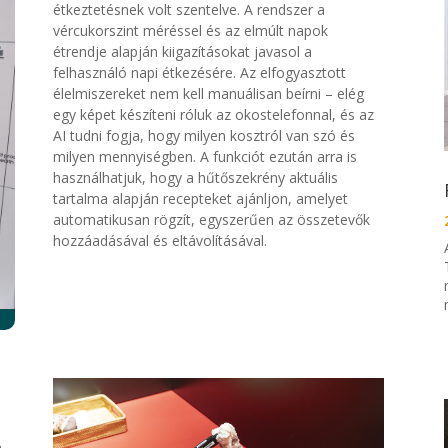
étkeztetésnek volt szentelve. A
rendszer a
vércukorszint méréssel
és az elmúlt napok
étrendje alapján kiigazításokat j
avasol a
felhasználó napi étkezésére. Az elfogyasztott
élelmiszereket
nem kell manuálisan beírni – elég
egy képet készíteni róluk az okostelefonnal, és az
AI
tudni fogja, hogy milyen kosztról
van szó és
milyen mennyiségben. A funk
ciót ezután arra is
használhatjuk
, hogy a hűtőszekrény ak
tuális
tartalma alapján recepteket
ajánljon, amelyet
automatikusan rögzít, egyszerűen az összetevők
hozzáadásával és eltávolításával.
a