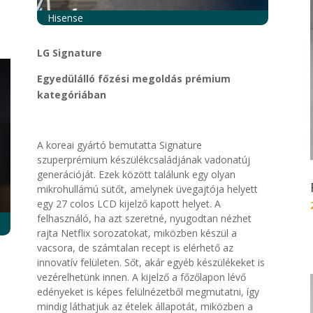
Hisense
LG Signature
Egyedülálló főzési megoldás prémium
kategóriában
A koreai gyártó bemutatta
Signature
szuperprémium készülékcsaládjának vadonatúj
generációját. Ezek között találunk egy olyan
mikrohullámú sütőt, amelynek üvegajtója helyett
egy 27 colos LCD
kijelző kapott helyet
. A
felhasználó, ha azt szeretné, nyugodtan nézhet
rajta
Netflix
sorozatokat
, miközben készül a
vacsora, de számtalan recept is elérhető az
innovatív felületen. Sőt, akár egyéb készülékeket is
vezérelhetünk innen.
A kijelző a főzőlapon lévő
edényeket is képes felülnézetből
megmutatni, így
mindig láthatjuk
az ételek állapotát, miközben a