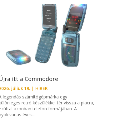
Újra itt a Commodore
2026. július 19.
|
HÍREK
A legendás számítógépmárka egy
különleges retró készülékkel tér vissza a piacra,
ezúttal azonban telefon formájában. A
nyolcvanas évek...