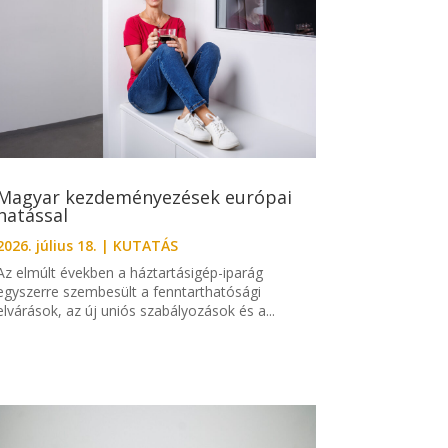
Magyar kezdeményezések európai
hatással
2026. július 18.
|
KUTATÁS
Az elmúlt években a háztartásigép-iparág
egyszerre szembesült a fenntarthatósági
elvárások, az új uniós szabályozások és a...