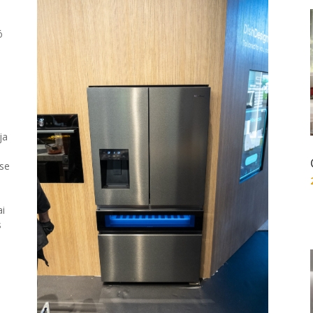
ó
ja
ése
ai
s