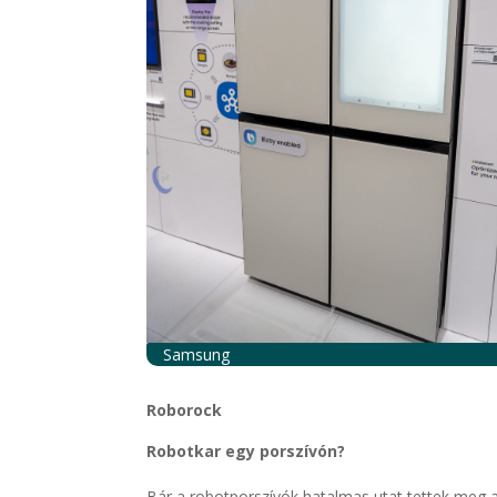
Samsung
Roborock
Robotkar egy porszívón?
Bár a robotporszívók hatalmas utat tettek meg 