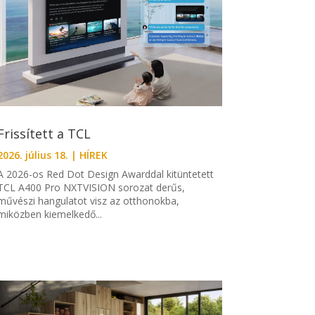
Frissített a TCL
2026. július 18.
|
HÍREK
A 2026-os Red Dot Design Awarddal kitüntetett
TCL A400 Pro NXTVISION sorozat derűs,
művészi hangulatot visz az otthonokba,
miközben kiemelkedő...