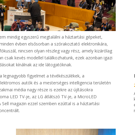
nem mindig egyszerű megtalálni a háztartási gépeket,
r minden évben elsősorban a szórakoztató elektronikára,
 fókuszál, nincsen olyan részleg vagy rész, amely kizárólag
an csak kevés modellel találkozhatunk, ezek azonban igazi
dásokat kínálnak az ide látogatóknak.
 a legnagyobb figyelmet a tévékészülékek, a
lektromos autók és a mesterséges intelligencia területén
zakmai média nagy része is ezekre az újításokra
hroma LED TV-je, az LG átlátszó TV-je, a MicroLED
 Sell magazin ezzel szemben ezúttal is a háztartási
oncentrált.