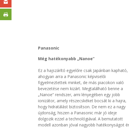
Panasonic
Még hatékonyabb „Nanoe”
Ez a hajszárító egyelőre csak Japánban kapható,
ahogyan arra a Panasonic képviselői
figyelmeztettek minket, de más piacokon való
bevezetése nem kizárt. Megtalálható benne a
„
Nanoe
” rendszer, ami lényegében egy jobb
ionizátor, amely részecskéket bocsát ki a hajra,
hogy hidratálást biztosítson. De
nem
ez a nagy
újdonság, hiszen a Panasonic már jó ideje
dolgozi
k ezzel a technológiával. A bemutatott
modell azonban jóval
nagyobb hatékonyságot é