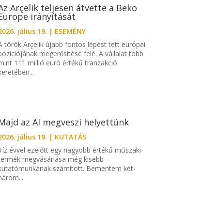
Az Arçelik teljesen átvette a Beko
Europe irányítását
2026. július 19.
|
ESEMÉNY
A török Arçelik újabb fontos lépést tett európai
pozíciójának megerősítése felé. A vállalat több
mint 111 millió euró értékű tranzakció
keretében...
Majd az AI megveszi helyettünk
2026. július 19.
|
KUTATÁS
Tíz évvel ezelőtt egy nagyobb értékű műszaki
termék megvásárlása még kisebb
kutatómunkának számított. Bementem két-
három...