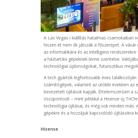
A Las Vegas-i kiállítás hatalmas csarnokaiban 
hiszen itt nem ők játszák a főszerepet. A vásá
az informatikára és az intelligens rendszerekre
a háztartási gépeknek lenne szentelve. Valójáb
technológiai újdonságokat, futurisztikus megol
A tech gyártók legfontosabb éves találkozóján
számítógépek, valamint az utóbbi években az e
bevezetett újítások kapják. Értelemszerűen a s
összpontosít – mint például a Hisense új TriC
technológia újításai, és még sok minden más. A
gépekre és a hozzájuk kapcsolódó újításokra k
Hisense