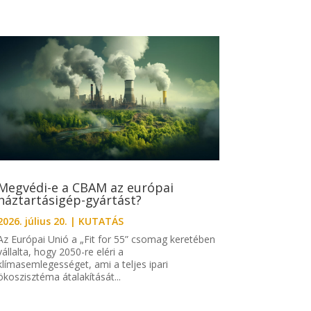
Megvédi-e a CBAM az európai
háztartásigép-gyártást?
2026. július 20.
|
KUTATÁS
Az Európai Unió a „Fit for 55” csomag keretében
vállalta, hogy 2050-re eléri a
klímasemlegességet, ami a teljes ipari
ökoszisztéma átalakítását...