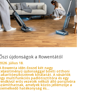
Őszi újdonságok a Rowentától
2026. július 18.
A Rowenta idén ősszel két nagy
teljesítményű újdonsággal bővíti otthoni
takarítóeszközeinek kínálatát. A vásárlók
egy multifunkciós padlótisztítóra és egy
rendkívül erős vezeték nélküli álló porszívóra
számíthatnak, amelyek közös jellemzője a
kiemelkedő hatékonyság és...