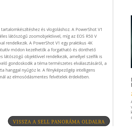
n tartalomkészítéshez és vlogoláshoz. A
PowerShot
V1
éles látószögű zoomobjektívvel, míg az EOS R50 V
kal
rendelkezik.
A
PowerShot
V1 egy praktikus 4K
tuitív módon kezelhetők a forgatható és dönthető
s látószögű objektívvel rendelkezik, amellyel szelfik is
ékelő gondoskodik a téma természetes elválasztásáról, a
szta hanggal nyűgöz le. A fényképezőgép intelligens
ínál az
elmosódásmentes
felvételek érdekében.
VISSZA A SELL PANORÁMA OLDALRA