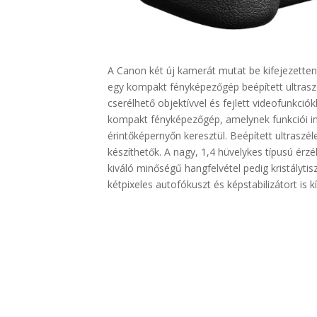
A Canon két új kamerát mutat be kifejezette
egy kompakt fényképezőgép beépített ultrasz
cserélhető objektívvel és fejlett
videofunkciók
kompakt fényképezőgép, amelynek funkciói in
érintőképernyőn keresztül. Beépített ultraszéle
készíthető
k
.
A nagy, 1,4 hüvelykes típusú érz
kiváló minőségű hangfelvétel pedig kristályti
kétpixeles
autofókuszt
és képstabilizátort is k