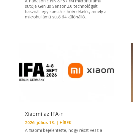
A Panasonic NN-SF57RM mikrohullámú
sütője Genius Sensor 2.0 technológiát
használ: egy speciális hőérzékelőt, amely a
mikrohullámú sütő 64 különálló...
Xiaomi az IFA-n
2026. július 13.
|
HÍREK
A Xiaomi bejelentette, hogy részt vesz a