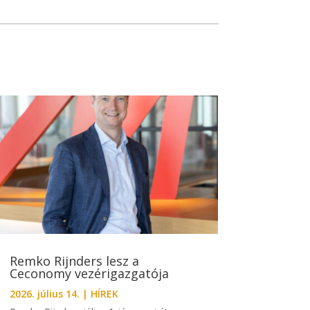
Remko Rijnders lesz a
Ceconomy vezérigazgatója
2026. július 14.
|
HÍREK