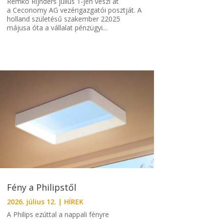
Remko Rijnders július 1-jén veszi át
a Ceconomy AG vezérigazgatói posztját. A
holland születésű szakember 22025
májusa óta a vállalat pénzügyi...
Fény a Philipstől
2026. július 12.
|
HÍREK
A Philips ezúttal a nappali fényre