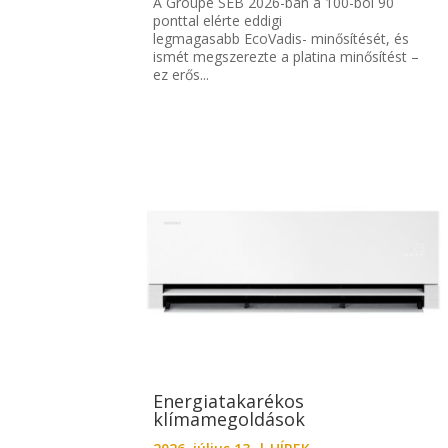
A Groupe SEB 2026-ban a 100-ból 90
ponttal elérte eddigi
legmagasabb EcoVadis- minősítését, és
ismét megszerezte a platina minősítést –
ez erős...
Energiatakarékos
klímamegoldások