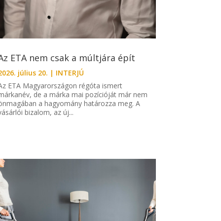
Az ETA nem csak a múltjára épít
2026. július 20.
|
INTERJÚ
Az ETA Magyarországon régóta ismert
márkanév, de a márka mai pozícióját már nem
önmagában a hagyomány határozza meg. A
vásárlói bizalom, az új...