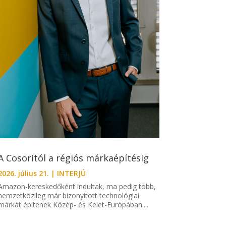
A Cosoritól a régiós márkaépítésig
2026. július 21.
|
INTERJÚ
Amazon-kereskedőként indultak, ma pedig több,
nemzetközileg már bizonyított technológiai
márkát építenek Közép- és Kelet-Európában....