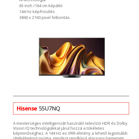
65 inch /164 cm képátló
144 Hz képfrissítés
3840 x 2160 pixel felbontás
Hisense
55U7NQ
A
mesterséges intelligenciát használó televízió HDR és
Dolby
Vision IQ
technológiákkal járul hozzá a tökéletes
képminőséghez.
A 144 Hz-es VRR-élmény a lehető legsimáb
b
játékélményt nyújtja, mindezt
rendkívül alacsony bemeneti