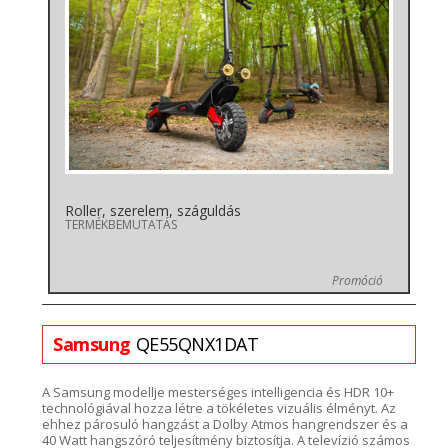
Roller, szerelem, száguldás
TERMÉKBEMUTATÁS
Promóció
Samsung
QE55QNX1DAT
A
Samsung modellje mesterséges intelligencia és
HDR 10+
technológiával hozza létre a tökéletes vizuális élményt. Az
ehhez párosuló hangzást a Dolby
Atmos
hangrendszer é
s a
4
0 Watt
hangszóró
teljesítmény biztosítja. A televízió számos