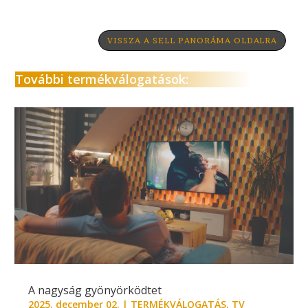
VISSZA A SELL PANORÁMA OLDALRA
További termékválogatások:
A nagyság gyönyörködtet
2025. december 02.
|
TERMÉKVÁLOGATÁS
,
TV