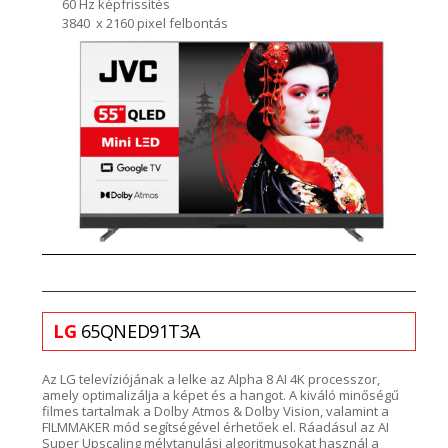
60 Hz képfrissítés
3840 x 2160 pixel felbontás
L
G
65QNED91T3A
Az LG
televíziójának a lelke az
Alpha
8 AI 4K processzor
,
amely optimalizálja a képet és a hangot. A kiváló minőségű
filmes tartalmak a
Dolby
Atmos
& Dolby V
ision, valamint a
FILMMAKE
R mód segítségével érhetőek el. Ráadásul az AI
Super
Upscaling
mélytanulási algoritmusokat használ a