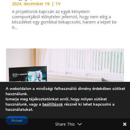
2024. december 19.
|
TV
A projektorok kapcsán az egyik kényelem
szempontjából előnytelen jellemző, hogy nem elég a
készüléket egy gombbal bekapcsolni, hanem a képet be
is...
A weboldalon a minőségi felhasználói élmény érdekében sütiket
használunk.
Ismerje meg tájékoztatónkat arról, hogy milyen sütiket
használunk, vagy a
beállítások
résznél ki lehet kapcsolni a
használatukat.
Accept
Share This