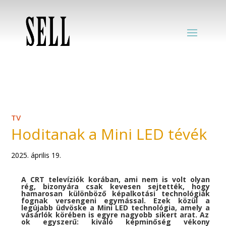
TV
Hoditanak a Mini LED tévék
2025. április 19.
A CRT televíziók korában, ami nem is volt olyan
rég, bizonyára csak kevesen sejtették, hogy
hamarosan különböző képalkotási technológiák
fognak versengeni egymással. Ezek közül a
legújabb üdvöske a
Mini LED technológia
,
amely
a
vásárlók körében is egyre nagyobb sikert arat.
Az
ok egyszerű: kiváló képminőség vékony