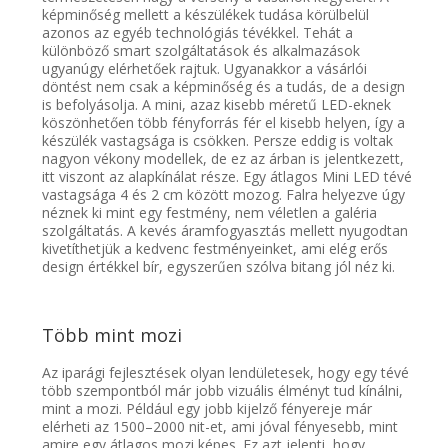
képminőség mellett a készülékek tudása körülbelül
azonos az egyéb technológiás tévékkel. Tehát a
különböző
smart
szolgáltatások és alkalmazások
ugyanúgy elérhetőek rajtuk. Ugyanakkor a vásárlói
döntést nem csak a képminőség és a tudás, de a design
is befolyásolja. A mini, azaz kisebb méretű LED-
eknek
köszönhetően
több fényforrás fér el kisebb helyen
, így a
készülék vastagsága is csökken. Persze eddig is voltak
nagyon vékony modellek, de ez az árban is jelentkezett,
itt viszont az alapkínálat része. Egy átlagos Mini LED tévé
vastagsága 4 és 2 cm között mozog. Falra helyezve úgy
néznek
ki
mint egy festmény, nem véletlen a galéria
szolgáltatás. A kevés áramfogyasztás mellett nyugodtan
kivetíthetjük a kedvenc festményeinket, ami
elég erős
design értékkel bír, egyszerűen szólva bitang jól néz ki.
Több
mint mozi
Az iparági fejlesztések olyan lendületesek, hogy egy tévé
több szempontból már jobb vizuális élményt tud kínálni,
mint a mozi. Például egy jobb kijelző
fényereje
már
elérheti az
1500–2000
nit
-et
, ami jóval
fényesebb, mint
am
ire egy átlagos
mozi képes
. Ez azt jelenti, hogy