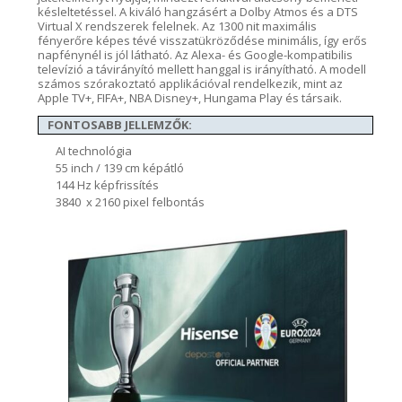
késleltetéssel.
A kiváló hangzásért a
Dolby
Atmos
és a DTS
Virtual
X
rendszerek felelnek. Az 1300
nit
maximális
fényerőre képes tévé visszatükröződése
minimális
, így erős
napfénynél is jól látható. Az
Alexa- és
Google-kompatibilis
televízió a távirányító mellett hanggal is irányítható. A modell
számos szórakoztató
applikációval
rendelkezik, mint a
z
Apple TV+
,
FIFA+
,
NBA Disney+
,
Hungama
Play
és társaik.
FONTOSABB JELLEMZŐK:
AI technológia
55 inch / 139 cm képátló
144 Hz képfrissítés
3840 x 2160 pixel felbontás