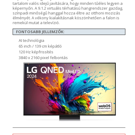
tartalom valós idejű javítására
, hogy minden tűéles legyen a
képernyőn.
A
9.1.2
virtuális
térhatású hangrendszer gazdag,
színpadi minőségű hanggal
hozza éltre az otthoni
mozizás
élményét. A vékony kialakításnak köszönhetően a falon is
remekül mutat a televízió.
FONTOSABB JELLEMZŐK:
AI technológia
65 inch / 139 cm képátló
120 Hz képfrissítés
3840 x 2160 pixel felbontás