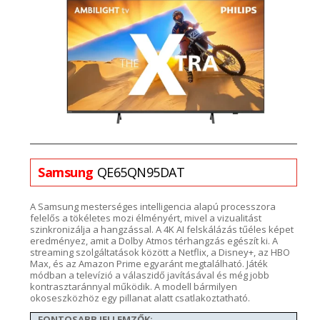
Samsung
QE65QN95DAT
A Samsung
mes
terséges intelligencia alapú
processzora
felelős a tökéletes mozi élmény
ér
t, mivel a vizualitást
szinkronizálja a hangzással.
A 4K AI felskálázás tűéles képet
eredményez, amit a Dolby
Atmos
térhangzás egészít ki.
A
streaming
szolgáltatások között a
N
etflix
, a Disney+, az HBO
Max,
és az Amazon
Prime
egyaránt megtalálható.
Játék
módban
a televízió a válaszidő javításával és
még
jobb
kontrasztaránnyal működik. A modell bármilyen
okoseszközhöz egy pillanat alatt
csatlakoztatható
.
FONTOSABB JELLEMZŐK: