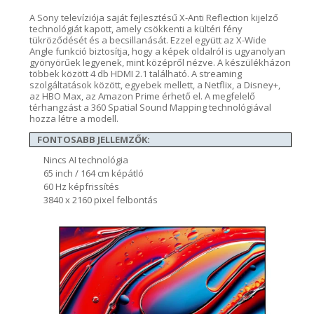
A Sony televíziója saját fejlesztésű X-Anti Reflection kijelző
technológiát kapott, amely csökkenti a kültéri fény
tükröződését és a becsillanását. Ezzel együtt az X-Wide
Angle funkció biztosítja, hogy a képek oldalról is ugyanolyan
gyönyörűek legyenek, mint középről nézve.
A készülékházon
többek között 4 db HDMI 2.1 található.
A streaming
szolgáltatások között, egyebek mellett, a Netflix, a Disney+,
az HBO Max, az Amazon Prime érhető el. A megfelelő
térhangzást a 360 Spatial Sound Mapping technológiával
hozza létre a modell.
FONTOSABB JELLEMZŐK:
Nincs AI technológia
65 inch / 164 cm képátló
60 Hz képfrissítés
3840 x 2160 pixel felbontás