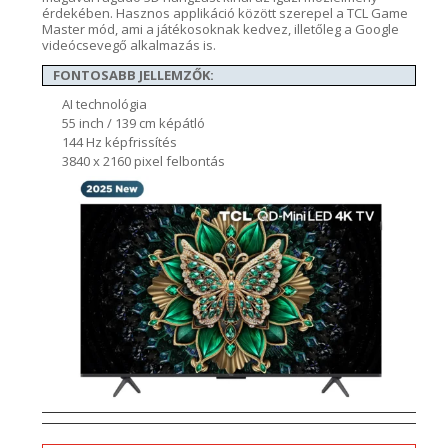
érdekében. Hasznos
applikáció
között szerepel a
TCL Game
Master
mód, ami a játékosoknak kedvez, illetőleg a Google
videócsevegő alkalmazás is.
FONTOSABB JELLEMZŐK:
AI technológia
55 inch / 139 cm képátló
144 Hz képfrissítés
3840 x 2160 pixel felbontás