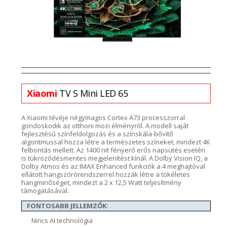
Xiaomi
TV S Mini LED 65
A Xiaomi tévéje négymagos Cortex A73 processzorral
gondoskodik az otthoni mozi élményről. A modell saját
fejlesztésű színfeldolgozás és a színskála-bővítő
algoritmussal hozza létre a természetes színeket, mindezt 4K
felbontás mellett. Az 1400 nit fényerő erős napsütés esetén
is tükröződésmentes megjelenítést kínál. A Dolby Vision IQ, a
Dolby Atmos és az IMAX Enhanced funkciók a 4 meghajtóval
ellátott hangszórórendszerrel hozzák létre a tökéletes
hangminőséget, mindezt a 2 x 12,5 Watt teljesítmény
támogatásával.
FONTOSABB JELLEMZŐK:
Nincs AI technológia