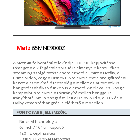
Metz
65MNE9000Z
A
Metz
4K felbontású televíziója HDR 10+ képjavítással
támogatja a kifogástalan vizuális élményt. A készüléken
streaming
szolgáltatások sora érhető el, mint a
Netflix
, a
Prime
Video, vagy a Disney+.
A televízió
extra
szolgáltatásai
között a
szemkímélő technológia mellett az automatikus
hangerőszabályzó funkció
is elérhető. Az
Alexa- és
Google-
kompatibilis
televízió a távirányító mellett hanggal is
irányítható. Ami a hangzást illeti a
Dolby
Audio
, a DTS és a
Dolby
Atmos
térhangzás is
elérhető a modellen.
FONTOSABB JELLEMZŐK:
Nincs AI technológia
65 inch / 164 cm képátló
120 Hz képfrissítés
3840 x 2160 pixel felbontás