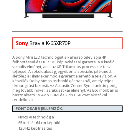
Sony
Bravia
K-65XR70P
A Sony
Mini LED technológiát alkalmazó
televízója
4K
felbontással és
HDR 10+ képjavítással
garantálja
a kiváló
vizuális élményt, amit az
XR
Triluminos
processzor tesz
teljessé. A sokoldalúság jegyében a
speciális
játékmód
,
illetőleg a
FilmMaker
mód egyaránt elérhető a televízión.
A
készülék
Dolby
Atmos
technológiát
használ
, amely teljes
térhangzást biztosít. Az
Acoustic
Cen
ter
Sync
funkció
pedig
még tovább növeli az akusztikai élményt.
Az
Eco
módban is
használható TV 4 db HDMI és 2 db USB csatlakozóval
rendelkezik.
FONTOSABB JELLEMZŐK:
Nincs AI technológia
65 inch / 164 cm képátló
120 Hz képfrissítés