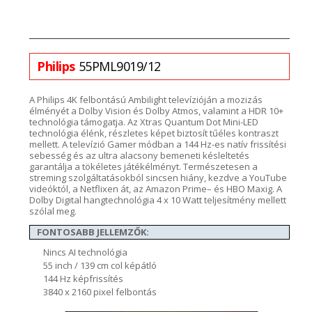
Philips
55PML9019/12
A Philips 4K felbontású
Ambilight
televízióján a
mozizás
élményét a Dolby Vision és Dolby
Atmos
, valamint a HDR 10+
technológia támogatja.
Az
Xtras
Quantum
Dot
Mini-LED
technológia élénk, részletes képet biztosít tűéles kontraszt
melle
tt. A televízió
Gamer
módban a 144
Hz-es natív frissítési
sebesség és az ultra alacsony bemeneti késleltetés
garantálja
a t
ökéletes játékélményt. Természetesen a
strem
ing
szolgáltatásokból sincsen hiány,
kezdve a
YouTube
videóktól, a
Netflixen
át, az Amazon
Prime
– és HBO Maxig. A
Dolby Digital hangtechnológia 4 x 10 Watt teljesítmény mellett
szólal meg.
FONTOSABB JELLEMZŐK:
Nincs AI technológia
55 inch / 139 cm col képátló
144 Hz képfrissítés
3840 x 2160 pixel felbontás