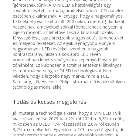
ígéretesnek tűnik.
A Mini LED a háttérvilágítás egy
továbbfejlesztett formája, amit elsősorban LCD-panelek
esetében alkalmaznak. A lényege, hogy a hagyományos
LED-
eknél
jóval kisebb (50–200 mikron méretű) diódákat
használnak, amelyekből sokkal többet lehet elhelyezni a
kijelző mögött. Ez lehetővé teszi a finomabb
lokális
fényvezérlést, azaz precízebb világos-sötét átmeneteket
és mélyebb feketéket.
Az egyik legnagyobb előnye a
hagyományos LED tévékkel szemben a
nagyobb
kontrasztarány, hiszen a sok apró LED révén
pontosabban lehet szabályozni a képernyő
fényerejét
zónánként
. Ez különöse
n
a
sötét jeleneteknél látványos
és már-már verseng az OLED technológiával. Nem
véletlen, hogy a legtöbb nagy márka, mint a TCL,
Samsung, LG,
Hisense
,
Philips
stb. már elő is rukkolt ilyen
technológiás modellekkel.
Tudás és kecses megjelenés
Jól mutatja a technológia sikerét, hogy
a Mini LED TV-k
piaci részesedése 2023-ban 2%-
ról
2024-re 3,8%-
ra
nőtt,
miközben az OLED TV-k részesedése 2,6%-
ról
csupán
3,2%-
ra
emelkedett.
Egyenlőre
a TCL a vezető gyártó, de
természetesen nagy a verseny a vásárlók kegyeiért. A