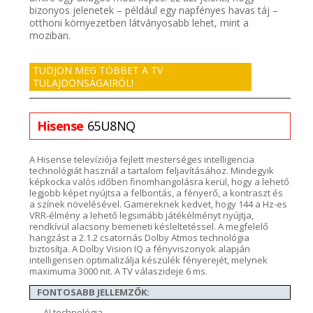
bizonyos jelenetek – például egy napfényes hava
s táj –
otthoni környezetben
látványosabb lehet, mint a
moziban.
TUDJON MEG TÖBBET A TV
TULAJDONSÁGAIRÓL!
Hisense
65U8NQ
A
Hisense
televíziója
fejlett mesterséges intelligencia
technológiát használ a tartalom feljavításához
.
Mindegyik
képkocka valós időben finomhangolásra kerül, hogy a lehető
legjobb képet nyújtsa a felbontás, a fényerő, a kontraszt és
a színek növelésével.
Gamereknek
kedvet, hogy
144
a
Hz-es
VRR-élmény a lehető legsimább
játékélményt nyújtja,
rendkívül alacsony bemeneti késleltetéssel.
A megfelelő
hangzást a
2.1.2 csatornás
Dolby
Atmos
technológia
biztosítja.
A Dolby Vision IQ a fényviszonyok alapján
intelligensen optimalizálja készülék
fényerejét
, melynek
maximuma
3000
nit
. A TV
válaszideje
6
ms
.
FONTOSABB JELLEMZŐK:
AI technológia