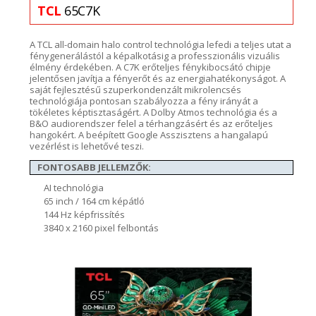
TCL
65C7K
A TCL
all-domain
halo
control
technológia lefedi a teljes utat a
fénygenerálástól a képalkotásig a
professzionális
vizuális
élmény érdekében. A C7K e
rőteljes fénykibocsátó chipje
jelentősen javítja a fényerőt és az energiahatékonyságot
. A
saját fejlesztésű szuperkondenzált
mikrolencsés
technológiája pontosan szabályozza a fény irányát
a
tökéletes
kép
tisztaságért.
A
Dolby
Atmos
technológia és a
B&O
audiorendszer
felel a térhangzásért és az erőteljes
hangokért. A b
eépített Google Asszisztens
a hangalapú
vezérlést is lehetővé teszi.
FONTOSABB JELLEMZŐK:
AI technológia
65 inch / 164 cm képátló
144 Hz képfrissítés
3840 x 2160 pixel felbontás