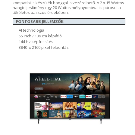
kompatibilis
készülék
hanggal is vezérelhető. A 2 x 15 W
attos
hangteljesítmény
egy 20 Wattos mélynyomóval is párosul a
tökéletes basszus érdekében.
FONTOSABB JELLEMZŐK:
AI technológia
55 inch / 139 cm képátló
144 Hz képfrissítés
3840 x 2160 pixel felbontás