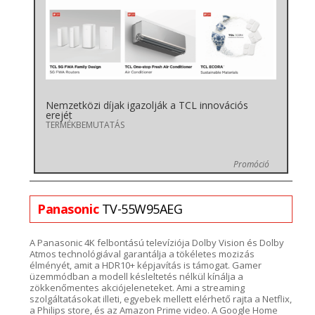
Nemzetközi díjak igazolják a TCL innovációs
erejét
TERMÉKBEMUTATÁS
Promóció
Panasonic
TV-55W95AEG
A Panasonic 4K felbontású
televíziója Dolby Vision és Dolby
Atmos
technológiával
garantálja
a tökéletes
mozizás
élményét, amit a HDR10+ képjavítás is támogat.
Gamer
üzemmódban
a modell
ké
sleltetés nélkül kínálja
a
zökkenőmentes akciójeleneteket. Ami a
streaming
szolgáltatásokat illeti, egyebek mellett elérhető rajta a
Netflix
,
a Philips
store
, és az Amazon
Prime
video. A Google Home