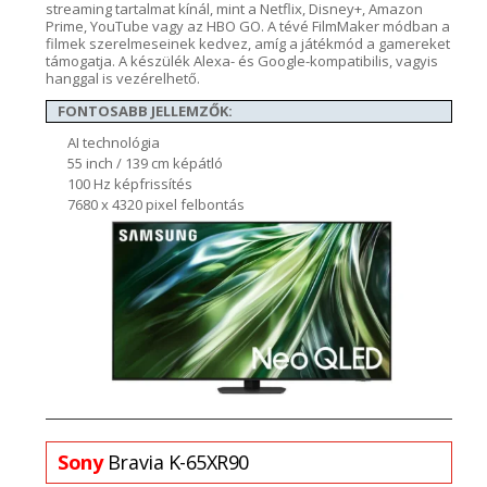
streaming
tartalmat kínál, mint a
Netflix
, Disney+, Amazon
Prime
,
YouTube
vagy az HBO GO. A tévé
FilmMaker
módban a
filmek szerelmeseinek kedvez, amíg
a
játékmód a
gamereket
támogatja. A
készülék
Alexa- és
Google-kompatibilis
, vagyis
hanggal is vezérelhető.
FONTOSABB JELLEMZŐK:
AI technológia
55 inch / 139 cm képátló
100 Hz képfrissítés
7680 x 4320 pixel felbontás
Sony
Bravia
K-65XR90