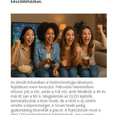
készülékházban.
Az elmúlt évtizedben a tévétechnológia látván
yos
fejlődésen ment keresztül. Felbontás tekintetében
először jött a HD, aztán a
Full
HD, amit felváltott a 4K és
már itt van a 8K is. M
egjelentek az OLED kijelzők,
bemutatkoztak a lézer tévék, de
a HDR is új szintre
emelte a képminőséget.
A
Smart
tévék pedig
gyakorlatilag letarolták a piacot.
A fejlesztések most a
Mini LED technológiával folytatódnak, ami szintén