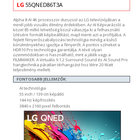
LG
55QNED86T3A
A
lpha
8 AI 4K processzor
duruzsol az LG televíziójában a
minél jobb vizuális élmény érdekében. Az
AI Képvarázsló a
kö
zel 85 millió lehetőség közül választja ki a felhasználó
ízlésére formált képbeállítást, majd menti azt
a
profiljába
.
A
fejlett fényerőszabályozási technológia
mindig a külső
körülményekhez igazítja a fényerőt. A pontos színeket a
HDR10 Pro
technológia
garantálja
. A tévé olyan
üzemmódokban is használható, mint a játék vagy a
FILMMAKER
.
A Virtuális 9.1.2
Surround
Sound
és AI
Sound
Pro
hangtechnika
páratlan térhangzást hoz létre 2
0 W
att
teljesítmény mellett.
FONTOSABB JELLEMZŐK:
AI technológia
55 inch / 139 cm képátló
144 Hz képfrissítés
3840 x 2160 pixel felbontás