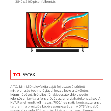
3840 x 2160 pixel felbontás
TCL
55C6K
A TCL
Mini-LED
televíziója s
aját fejlesztésű sűrített
mikrolencsés
technológiá
val hozza létre a tökéletes
képminőséget.
Erőteljes fénykibocsátó chipje
pedig
jelentősen javítja a fényerőt és az energiahatékonyságot
.
A
HVA Panel rendkívül magas, 7000:1-es natív kontrasztarányt
tart fenn,
a precíziós képélesség jegyében. A DTS
Virtual
:X
magával ragadó
3D hangzást kínál az igazi moziélmény