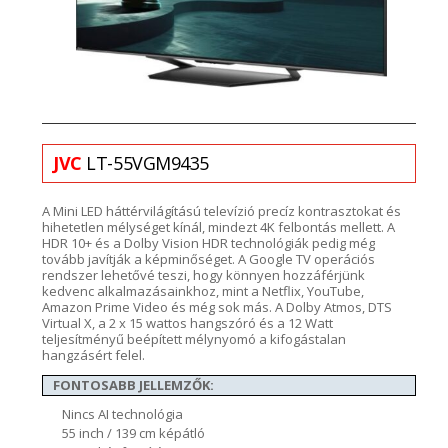
JVC
LT-55VGM9435
A Mini LED háttérvilágítású televízió
precíz
kontrasztokat és
hihetetlen mélységet
kínál, mindezt 4K felbontás mellett. A
HDR 10+ és a Dolby Vision HDR
technológiák pedig még
tovább javítják a képminőséget.
A Google TV operációs
rendszer lehetővé
teszi, hogy könnyen hozzáférjünk
kedvenc alkalmazásai
nk
hoz, mint a
Netflix
,
YouTube
,
Amazon
Prime
Video és még sok más.
A
Dolby
Atmos
, DTS
Virtual
X
, a 2 x 15 wattos hangszóró
és a 12 W
att
teljesítményű beépített mélynyomó
a kifogástalan
hangzásért felel.
FONTOSABB JELLEMZŐK:
Nincs AI technológia
55 inch / 139 cm képátló