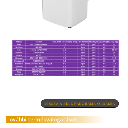
VISSZA A SELL PANORÁMA OLDALRA
További termékválogatások: