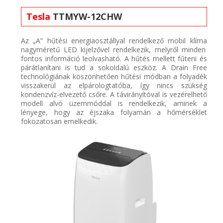
Tesla
TTMYW-12CHW
Az „A” hűtési energiaosztállyal rendelkező mobil
klíma
nagyméretű LED kijelzővel rendelkezik, melyről minden
fontos információ leolvasható. A hűtés mellett fűteni és
párátlanítani is tud a sokoldalú eszköz. A
Drain
Free
technológiának köszönhetően h
űtési módban a folyadék
visszakerül az elpárologtatóba, így nincs szükség
kondenz
víz-elvezető csőre. A távirányítóval is vezérelhető
modell alvó
üzemmóddal is rendelkezik, aminek a
lényege, hogy
az éjszaka folyamán a hőmérséklet
fokozatosan emelkedik.