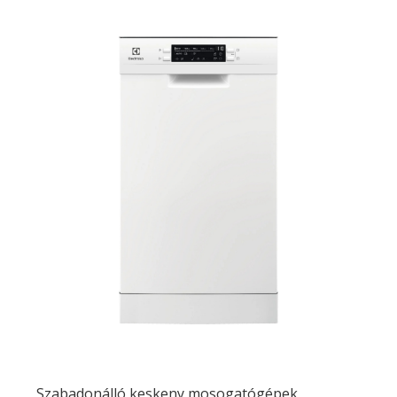
Szabadonálló keskeny mosogatógépek