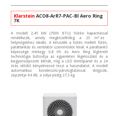
Klarstein
ACO8-ArR7-PAC-Bl
Aero
Ring
7K
A modell 2,4
5 kW (7000 BTU) hűtési
kap
acitással
rendelkezik, amely megközelítőleg a 25 m²-es
helyiségekhez
ideális. A készülék
a hűtés mellett
fűtés,
párátlanítá
s és ventilátor üzemmódot kínál. A
párátlanító
képe
ssége mintegy 0,8 l/h. Az
Aero
Ring légterelő
technológia biztosítja az egyenletes légeloszlást
és a
kiegyensúlyozott
klímát
, míg a LED érintőpanel és a 24
órás időzítő kényelmessé teszi a használatot. A
modell
a
utomatikus
kondenzvíz-párologtatá
ssal dolgozik,
zajszintje 64
dB,
a súlya pedig 27,5
kg
.