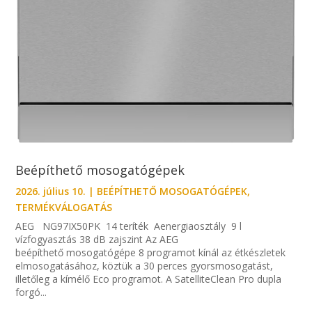
Beépíthető mosogatógépek
2026. július 10.
|
BEÉPÍTHETŐ MOSOGATÓGÉPEK
,
TERMÉKVÁLOGATÁS
AEG NG97IX50PK 14 teríték Aenergiaosztály 9 l
vízfogyasztás 38 dB zajszint Az AEG
beépíthető mosogatógépe 8 programot kínál az étkészletek
elmosogatásához, köztük a 30 perces gyorsmosogatást,
illetőleg a kímélő Eco programot. A SatelliteClean Pro dupla
forgó...