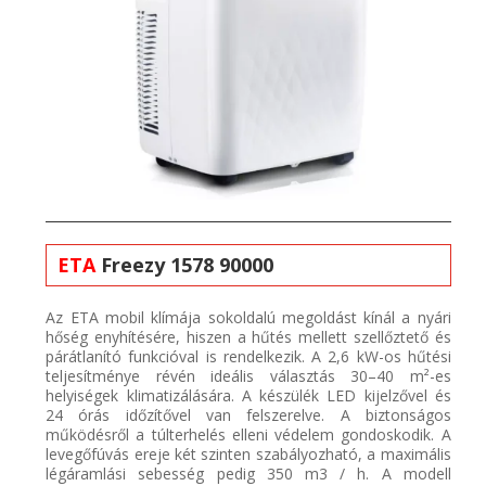
ETA
Freezy
1578 90000
Az ETA
mobil
klímája
sokoldalú megoldást kínál a nyári
hőség enyhítésére, hiszen a hűtés mellett szellőztető és
párátlanító funkcióval is rendelkezik. A 2,6 kW-
os
hűtési
teljesít
ménye révén
ideális
választás 30–40
m²-es
helyiségek
klimatizálására
. A készülék LED kijelzővel és
24 órás időzítőv
el van felszerelve. A biztonságos
működésről a túlterhelés elleni védelem gondoskodik. A
levegőfúvás ereje két szinten szabályozható, a maximális
légáramlási sebesség pedig
350 m3 / h.
A modell