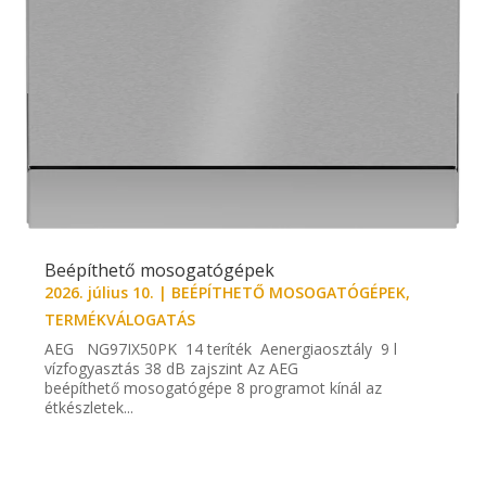
Beépíthető mosogatógépek
2026. július 10.
|
BEÉPÍTHETŐ MOSOGATÓGÉPEK
,
TERMÉKVÁLOGATÁS
AEG NG97IX50PK 14 teríték Aenergiaosztály 9 l
vízfogyasztás 38 dB zajszint Az AEG
beépíthető mosogatógépe 8 programot kínál az
étkészletek...