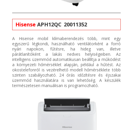
Hisense
APH12QC 20011352
A
Hisense
mobil klímaberendezés
több, mint
egy
egyszerű légkondi, h
asználható ventilátorként a forró
nyári napokon,
fűtésre, ha hideg van,
illetve
párátlanítóként a lakás nedves helyiségeiben
.
Az
intelligens üzemmód
automatikusan
beállítja a működést
a környezeti hőmérséklet alapján
, például a hűtést
.
Az
okostelefonról is vezérelhető
modell hőmérséklete
több
szinten szabályozható
.
24 órás időzítésre és éjszakai
üzemmód használatára is van lehetőség.
A készülék
természetesen
manuálisan
is programozható
.