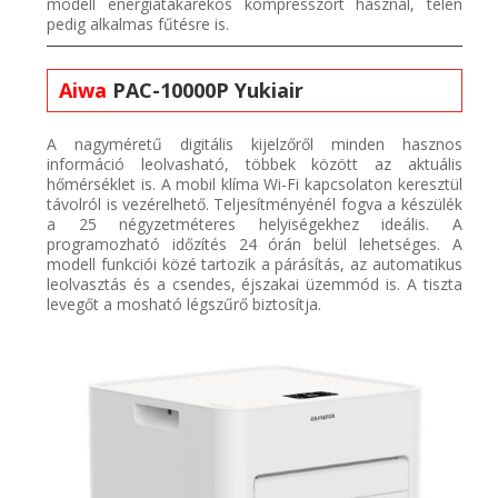
modell energiatakarékos
kompresszor
t
használ, télen
pedig alkalmas fűtésre is.
Aiwa
PAC-10000P
Yukiair
A nagyméretű digitális kijelzőről minden hasznos
információ
leolvasható, többek között az aktuális
hőmérséklet is. A mobil
klíma
Wi
-Fi kapcsolaton kere
sztül
távolról is vezérelhető. Teljesítményénél fogva a
készülék
a 25 négyzetméteres helyiségekhez
ideális
.
A
pr
ogramozható időzítés 24 órán belül lehetséges. A
modell
funkciói
közé tartozik a párásítás, az automatikus
l
eolvasztás
és a csendes, éjszakai üzemmód is. A tiszta
levegőt a mosható légszűrő biztosítja.