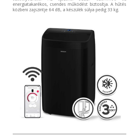
energiatakarékos, csendes működés
t biztosítja. A hűtés
közbeni zajszintje 64 dB,
a készülék
súlya
pedig
33
kg.