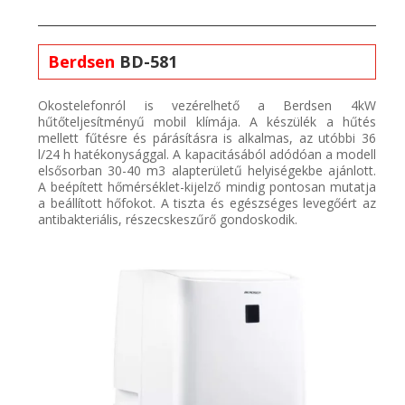
Berdsen
BD-581
Okostelefonról is vezérelhető a
Berdsen
4kW
hűtőteljesítményű mobil
klímája
. A készülék a hűtés
mellett fűtésre és párásításra is alkalmas, az utóbbi 36
l/24 h
hatékonysággal. A
kapacitásából
adódóan a modell
elsősorban
30-40 m3
alapterületű helyiségekbe ajánlott.
A b
eépített hőmérséklet-kijelző
mindig pontosan mutatja
a beállított hőfokot. A tiszta és egészséges levegőért az
a
ntibakteriális, részecskeszűrő
gondoskodik.