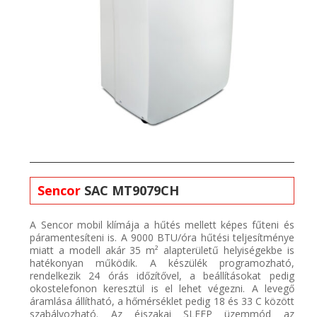
Sencor
SAC MT9079CH
A
Sencor
mobil
klímája
a
hűtés mellett képes fűteni és
páramentesíteni
is. A 9
000 BTU/óra hűtési teljesítmény
e
miatt a modell akár 35
m² alapterületű helyiségekbe
is
hatékonyan működik
. A készülék programozható,
rendelkezik 24 órás időzítővel, a beállításokat pedig
okostelefonon keresztül is el lehet végezni.
A levegő
áramlása
á
llítható, a hőmérséklet pedig 18 és 33
C között
szabályozható. Az
é
jszakai SLEEP üzemmód az