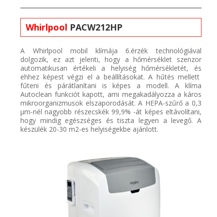
Whirlpool
PACW212HP
A
Whirlpool
mobil
klímája
6.érzék technológiával
dolgozik, ez azt jelenti, hogy
a hőmérséklet szenzor
automatikusan értékeli a helyiség hőmérsékletét, és
ehhez képest végzi el a beállít
ásokat.
A hűtés mellett
fűteni és párátlanítani is képes a modell. A
klíma
Autoclean
funkció
t kapott, ami
megakadályozza a káros
m
ikroorganizmusok elszaporodását.
A HEPA-szűrő a 0,3
µm-nél nagyobb részecsk
ék 99,9% -át képes eltávolítani,
hogy mindig egészséges és tiszta legyen a levegő. A
készülék
20-30 m2-es helyiségek
be ajánlott.