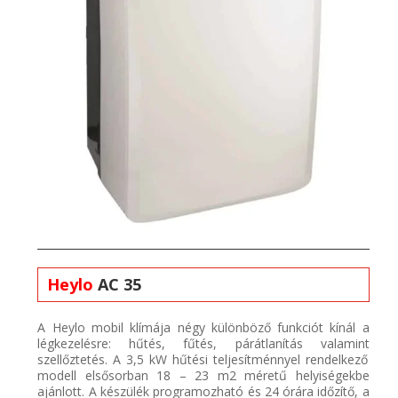
Heylo
AC 35
A
Heylo
mobil
klímája
négy különböző funkciót kínál a
légkezelésre: hűtés, fűtés,
párátlanítás
valamint
szellőztetés
. A
3,5 kW
hűtési teljesítménnyel rendelkező
modell elsősorban
18 – 23 m2
méretű helyiségekbe
ajánlott. A készülék p
rogramozható
és 24 órára
időzítő
, a