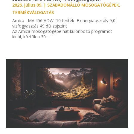
2026. július 09.
|
SZABADONÁLLÓ MOSOGATÓGÉPEK
,
TERMÉKVÁLOGATÁS
Amica MV 456 ADW 10 teríték E energiaosztály 9,0 l
vízfogyasztás 49 dB zajszint
Az Amica mosogatógépe hat különböző programot
kínál, köztük a 30...