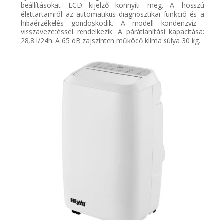
beállításokat LCD kijelző könnyíti meg. A hosszú
élettartamról az
a
u
tomatikus
diagnosztikai funkció és a
hibaérzékelés
gondoskodik. A modell k
ondenzvíz-
visszavezetéssel
rendelkezik. A p
árátlanítási
kapacitása
:
28,8 l/24h
. A 65 dB zajszinten működő
klíma
súlya 30 kg.