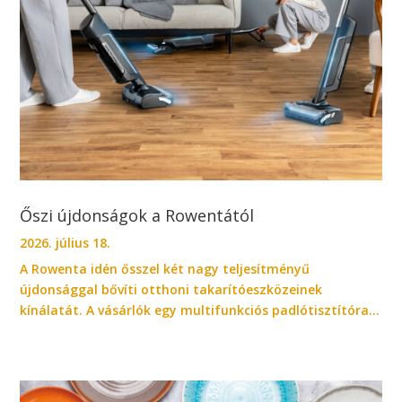
Őszi újdonságok a Rowentától
2026. július 18.
A Rowenta idén ősszel két nagy teljesítményű
újdonsággal bővíti otthoni takarítóeszközeinek
kínálatát. A vásárlók egy multifunkciós padlótisztítóra...