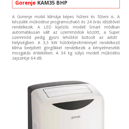
Gorenje
KAM35 BHP
A Gorenje mobil
klímája
képes hűteni és fűteni is. A
készülék működése programozható és 24 órás időzítővel
rendelkezik. A LED kijelzős modell
Smart
mód
ban
automatikusan
vált
az
üzemmódok között, a
Super
üzemmód pedig gyors lehűtést biztosít
az adott
helyiségben
.
A 3,5 kW hűtőteljesítménnyel rendelkező
klíma
beépített görgőkkel rendelkezik a kényelmesebb
mozgatás érdekében. A 34 kg súlyú modell működési
zajszintje 64 dB.