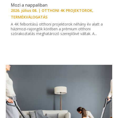
Mozi a nappaliban
2026. július 08.
|
OTTHONI 4K PROJEKTOROK
,
TERMÉKVÁLOGATÁS
A 4K felbontású otthoni projektorok néhány év alatt a
házimozi-rajongók körében a prémium otthoni
szórakoztatás meghatározó szereplőivé váltak. A...