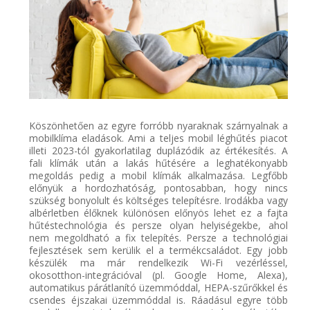
Köszönhetően az egyre forróbb nyaraknak szárnyalnak a
mobilklíma eladások. Ami a teljes mobil léghűtés piacot
illeti
2023-tól gyakorlatilag
duplázódik
az értékesítés. A
fali
klímák
után a lakás hűtésére a leghatékonyabb
megoldás
pedig a mobil klímák alkalmazása. Legfőbb
előnyük a hordozhatóság, pontosabban, hogy
nincs
szükség bon
yolult és költséges telepítésre. I
rodákba vagy
albérletben élőknek különösen előnyös lehet ez a fajta
hűtéstechnológia és persze olyan helyiségekbe
, ahol
nem megoldható a
fix
telepítés.
Persze a technológiai
fejlesztések sem kerülik el a termékcsaládot. Egy jobb
készülék
ma már rendelkezi
k
Wi
-Fi vezérléssel,
okosotthon-integrációval (pl. Google Home, Alexa),
automatikus
párátlanító üzemmóddal, HEPA-szűrőkkel és
csendes éjszaka
i üzemmóddal is. Ráadásul e
gyre több