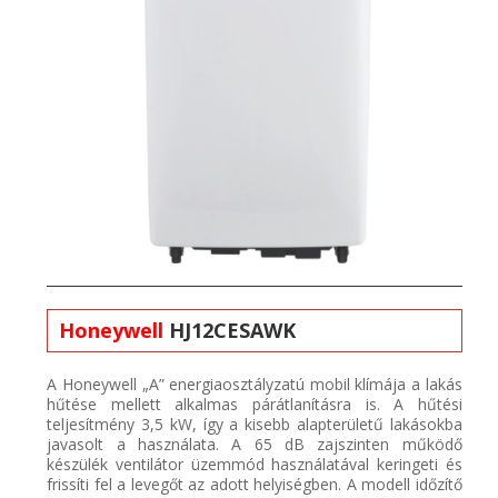
Honeywell
HJ12CESAWK
A
Honeywell
„A” energiaosztályzatú mobil
klímája
a lakás
hűtése mellett alkalmas párátlanításra is. A hűtési
teljesítmény 3,5 kW, így a kisebb alapterületű lakásokba
javasolt a használata. A 65 dB zajszinten működő
készülék
ventilátor üzemmód
használatával
keringeti
és
frissíti fel a levegőt
az adott helyiségben
. A
modell időzítő