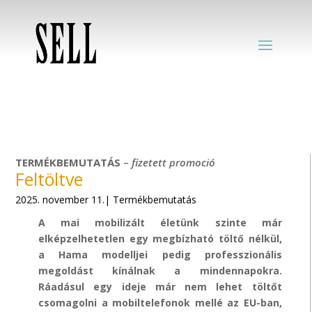
TERMÉKBEMUTATÁS
–
fizetett
promoció
Feltöltve
2025. november 11.| Termékbemutatás
A mai mobilizált életünk s
zinte már
elképzelhetet
len egy megbízható töltő nélkül,
a
Hama
modelljei pedig professzionális
megoldást kínálnak a mindennapokra.
Ráadásul egy ideje már nem lehet töltőt
csomagolni a mobiltelefonok mellé az EU-ban,