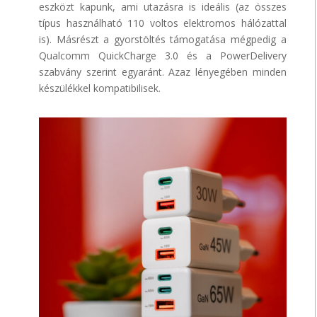
eszközt kapunk, ami utazásra is ideális (az összes
típus használható 110 voltos elektromos hálózattal
is). Másrészt a gyorstöltés támogatása mégpedig a
Qualcomm QuickCharge 3.0 és a PowerDelivery
szabvány szerint egyaránt. Azaz lényegében minden
készülékkel kompatibilisek.