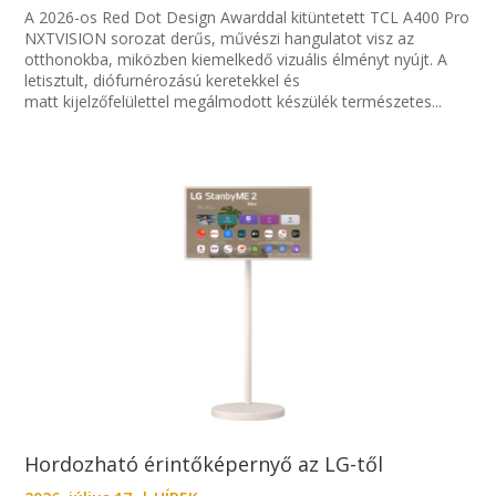
A 2026-os Red Dot Design Awarddal kitüntetett TCL A400 Pro
NXTVISION sorozat derűs, művészi hangulatot visz az
otthonokba, miközben kiemelkedő vizuális élményt nyújt. A
letisztult, diófurnérozású keretekkel és
matt kijelzőfelülettel megálmodott készülék természetes...
Hordozható érintőképernyő az LG-től