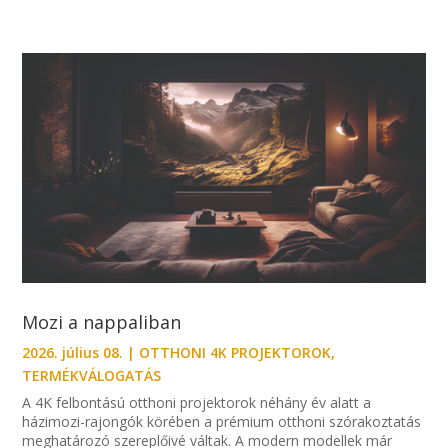
Mozi a nappaliban
2026. július 08.
|
OTTHONI 4K PROJEKTOROK
,
TERMÉKVÁLOGATÁS
A 4K felbontású otthoni projektorok néhány év alatt a
házimozi-rajongók körében a prémium otthoni szórakoztatás
meghatározó szereplőivé váltak. A modern modellek már