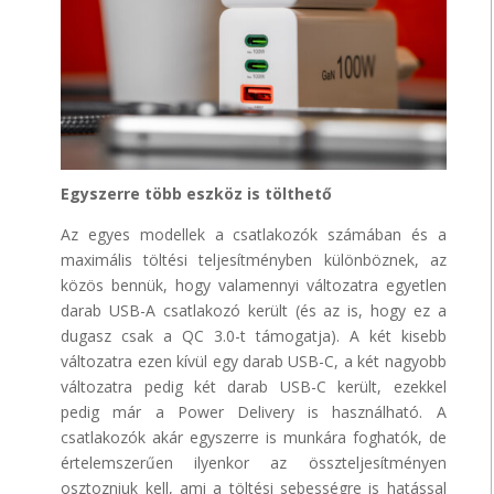
Egyszerre több eszköz is tölthető
Az egyes modellek a csatlakozók számában és a
maximális töltési teljesítményben különböznek, az
közös bennük, hogy valamennyi változatra egyetlen
darab USB-A csatlakozó került (és az is, hogy ez a
dugasz csak a QC 3.0-t támogatja). A két kisebb
változatra ezen kívül egy darab USB-C, a két nagyobb
változatra pedig két darab USB-C került, ezekkel
pedig már a Power Delivery is használható. A
csatlakozók akár egyszerre is munkára foghatók, de
értelemszerűen ilyenkor az összteljesítményen
osztozniuk kell, ami a töltési sebességre is hatással