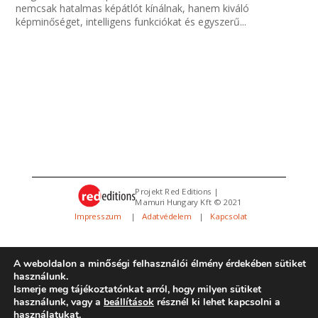
nemcsak hatalmas képátlót kínálnak, hanem kiváló
képminőséget, intelligens funkciókat és egyszerű...
Projekt Red Editions |
Mamuri Hungary Kft © 2021
Impresszum
|
Adatvédelem
|
Kapcsolat
A weboldalon a minőségi felhasználói élmény érdekében sütiket
használunk.
Ismerje meg tájékoztatónkat arról, hogy milyen sütiket
használunk, vagy a
beállítások
résznél ki lehet kapcsolni a
használatukat.