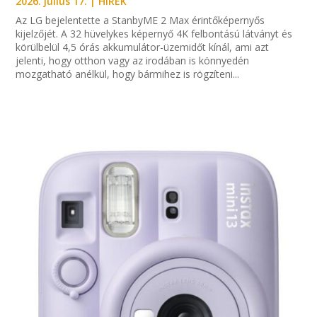
2026. július 17.
|
HÍREK
Az LG bejelentette a StanbyME 2 Max érintőképernyős
kijelzőjét. A 32 hüvelykes képernyő 4K felbontású látványt és
körülbelül 4,5 órás akkumulátor-üzemidőt kínál, ami azt
jelenti, hogy otthon vagy az irodában is könnyedén
mozgatható anélkül, hogy bármihez is rögzíteni...