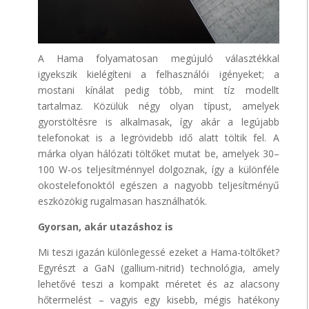
A Hama folyamatosan megújuló választékkal
igyekszik kielégíteni a felhasználói igényeket; a
mostani kínálat pedig több, mint tíz modellt
tartalmaz. Közülük négy olyan típust, amelyek
gyorstöltésre is alkalmasak, így akár a legújabb
telefonokat is a legrövidebb idő alatt töltik fel. A
márka olyan hálózati töltőket mutat be, amelyek 30–
100 W-os teljesítménnyel dolgoznak, így a különféle
okostelefonoktól egészen a nagyobb teljesítményű
eszközökig rugalmasan használhatók.
Gyorsan, akár utazáshoz is
Mi teszi igazán különlegessé ezeket a Hama-töltőket?
Egyrészt a GaN (gallium-nitrid) technológia, amely
lehetővé teszi a kompakt méretet és az alacsony
hőtermelést – vagyis egy kisebb, mégis hatékony