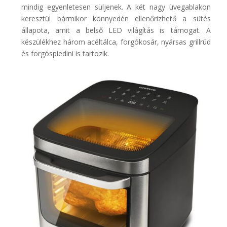
mindig egyenletesen süljenek. A két nagy üvegablakon
keresztül bármikor könnyedén ellenőrizhető a sütés
állapota, amit a belső LED világítás is támogat. A
készülékhez három acéltálca, forgókosár, nyársas grillrúd
és forgóspiedini is tartozik.