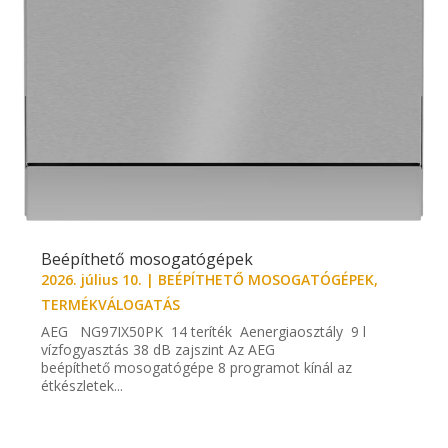
Beépíthető mosogatógépek
2026. július 10.
|
BEÉPÍTHETŐ MOSOGATÓGÉPEK
,
TERMÉKVÁLOGATÁS
AEG NG97IX50PK 14 teríték Aenergiaosztály 9 l
vízfogyasztás 38 dB zajszint Az AEG
beépíthető mosogatógépe 8 programot kínál az
étkészletek...