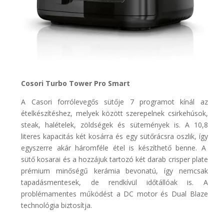
Cosori Turbo Tower Pro Smart
A Casori forrólevegős sütője 7 programot kínál az
ételkészítéshez, melyek között szerepelnek csirkehúsok,
steak, halételek, zöldségek és sütemények is. A 10,8
literes kapacitás két kosárra és egy sütőrácsra oszlik, így
egyszerre akár háromféle étel is készíthető benne. A
sütő kosarai és a hozzájuk tartozó két darab crisper plate
prémium minőségű kerámia bevonatú, így nemcsak
tapadásmentesek, de rendkívül időtállóak is. A
problémamentes működést a DC motor és Dual Blaze
technológia biztosítja.