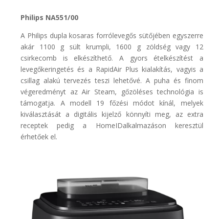
Philips NA551/00
A Philips dupla kosaras forrólevegős sütőjében egyszerre
akár 1100 g sült krumpli, 1600 g zöldség vagy 12
csirkecomb is elkészíthető. A gyors ételkészítést a
levegőkeringetés és a RapidAir Plus kialakítás, vagyis a
csillag alakú tervezés teszi lehetővé. A puha és finom
végeredményt az Air Steam, gőzöléses technológia is
támogatja. A modell 19 főzési módot kínál, melyek
kiválasztását a digitális kijelző könnyíti meg, az extra
receptek pedig a HomeIDalkalmazáson keresztül
érhetőek el.