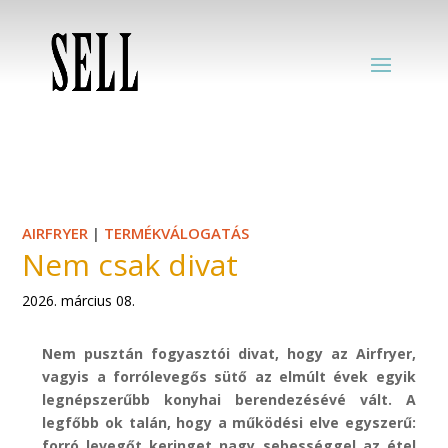
AIRFRYER
|
TERMÉKVÁLOGATÁS
Nem csak divat
2026. március 08.
Nem pusztán fogyasztói divat, hogy az
Airfryer
,
vagyis
a
forrólevegős sütő az elmúlt évek egyik
legnépszerűbb konyhai berendezésévé vált. A
legfőbb ok talán, hogy a működési elve egyszerű:
forró levegőt
keringet
nagy sebességgel az étel