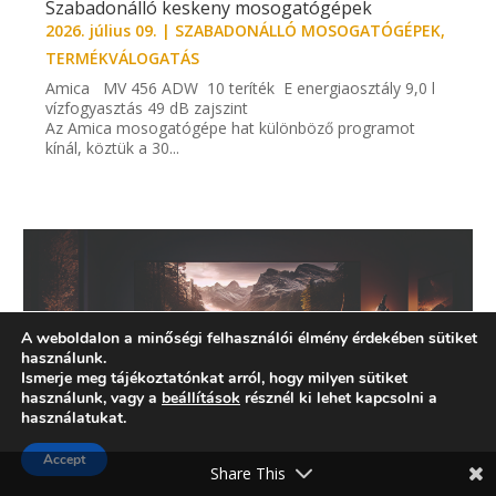
Szabadonálló keskeny mosogatógépek
2026. július 09.
|
SZABADONÁLLÓ MOSOGATÓGÉPEK
,
TERMÉKVÁLOGATÁS
Amica MV 456 ADW 10 teríték E energiaosztály 9,0 l
vízfogyasztás 49 dB zajszint
Az Amica mosogatógépe hat különböző programot
kínál, köztük a 30...
A weboldalon a minőségi felhasználói élmény érdekében sütiket
használunk.
Ismerje meg tájékoztatónkat arról, hogy milyen sütiket
használunk, vagy a
beállítások
résznél ki lehet kapcsolni a
használatukat.
Accept
Share This