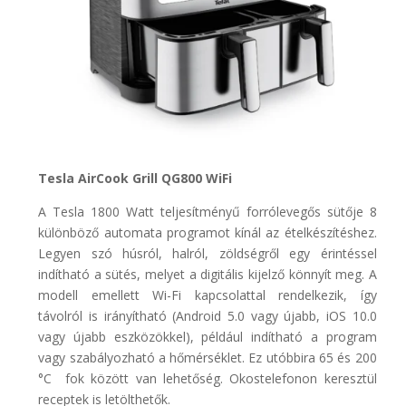
Tesla AirCook Grill QG800 WiFi
A Tesla 1800 Watt teljesítményű forrólevegős sütője 8
különböző automata programot kínál az ételkészítéshez.
Legyen szó húsról, halról, zöldségről egy érintéssel
indítható a sütés, melyet a digitális kijelző könnyít meg. A
modell emellett Wi-Fi kapcsolattal rendelkezik, így
távolról is irányítható (Android 5.0 vagy újabb, iOS 10.0
vagy újabb eszközökkel), például indítható a program
vagy szabályozható a hőmérséklet. Ez utóbbira 65 és 200
°C fok között van lehetőség. Okostelefonon keresztül
receptek is letölthetők.