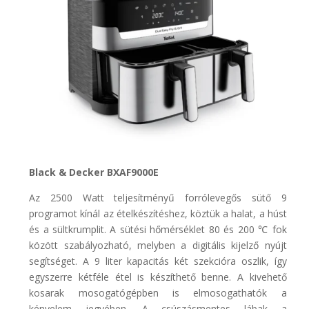
Black & Decker BXAF9000E
Az 2500 Watt teljesítményű forrólevegős sütő 9
programot kínál az ételkészítéshez, köztük a halat, a húst
és a sültkrumplit. A sütési hőmérséklet
80 és 200
℃ fok
között szabályozható, melyben a digitális kijelző nyújt
segítséget. A 9 liter kapacitás két szekcióra oszlik, így
egyszerre kétféle étel is készíthető benne. A kivehető
kosarak mosogatógépben is elmosogathatók a
kényelem jegyében. A csúszásmentes lábak a