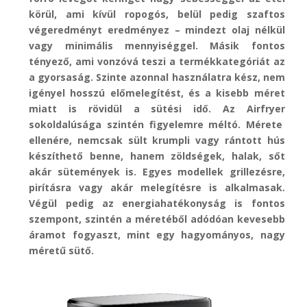
körül, ami kívül ropogós, belül pedig szaftos
végeredményt eredményez – mindezt olaj nélkül
vagy minimális mennyiséggel. Másik fontos
tényező, ami vonzóvá teszi a termékkategóriát az
a gyorsaság. Szinte azonnal használatra kész, nem
igényel hosszú előmelegítést, és a kisebb méret
miatt is rövidül a sütési idő. Az
Airfryer
sokoldalúsága szintén figyelemre méltó. Mérete
ellenére, nemcsak sült krumpli vagy rántott hús
készíthető benne, hanem zöldségek, halak, sőt
akár sütemények is. Egyes modellek
grillezésre
,
pirításra vagy akár melegítésre is alkalmasak.
Végül pedig az energiahatékonyság is fontos
szempont, szintén a méretéből adódóan kevesebb
áramot fogyaszt, mint egy hagyományos, nagy
méretű
sütő.