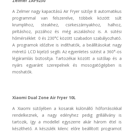
Zelmer ZAF9230
A Zelmer nagy kapacitású Air Fryer sütője 8 automatikus
programmal van felszerelve, többek között sült
krumplihoz, steakhez, csirkeszárnyakhoz, halhoz,
pirításhoz, pizzához és még aszaláshoz is. A sütési
hőmérséklet 0 és 230°C között szabadon szabályozható.
A programok időzítve is indíthatók, a beállításokat nagy
méretű LCD kijelző segíti. Az egyenletes sütést a 360°-os
légáramlás biztosítja. Tartozékai között a sütőlap és a
nyárs egyaránt szerepelnek és mosogatógépben is
moshatók.
Xiaomi Dual Zone Air Fryer 10L
A Xiaomi sütőjében a kosarak különálló hőforrásokkal
rendelkeznek, a nagy edényhez pedig grillállvány is
tartozik, így a modellel egyszerre akár három étel is
készíthető. A készülék kilenc előre beállított programot