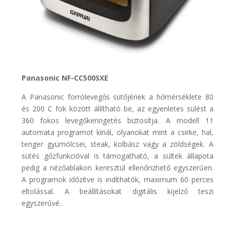
Panasonic NF-CC500SXE
A Panasonic forrólevegős sütőjének a hőmérséklete 80
és 200 C fok között állítható be, az egyenletes sülést a
360 fokos levegőkeringetés biztosítja. A modell 11
automata programot kínál, olyanokat mint a csirke, hal,
tenger gyümölcsei, steak, kolbász vagy a zöldségek. A
sütés gőzfunkcióval is támogatható, a sültek állapota
pedig a nézőablakon keresztül ellenőrizhető egyszerűen.
A programok időzítve is indíthatók, maximum 60 perces
eltolással. A beállításokat digitális kijelző teszi
egyszerűvé.