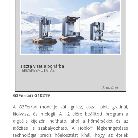
Tiszta vizet a pohárba
TERMÉKBEMUTATÁS
Promóció
G3Ferrari G10219
A G3Ferrari modellje süt, grillez, aszal, pirít, gratinál,
kiolvaszt és melegít. A 12 előre beállított program a
digitális kijelzőn indítható, ahol a hőmérséklet és az
időzítés is szabályozható. A Hoblo™ légkeringetéses
technológia precíz hőelosztást kínál, hogy az ételek