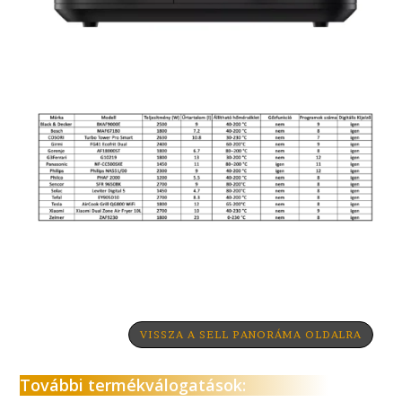
VISSZA A SELL PANORÁMA OLDALRA
További termékválogatások: