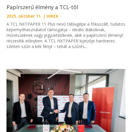
Papírszerű élmény a TCL-től
2025. október 11.
|
HÍREK
A TCL NXTPAPER 11 Plus nevű táblagépe a fókuszált, tudatos
képernyőhasználatot támogatja – ideális diákoknak,
művészeknek vagy jegyzetelőknek, akik a papírszerű élményt
részesítik előnyben. A TCL NXTPAPER kijelzője hardveres
szinten szűri a kék fényt – tehát a szűrés...