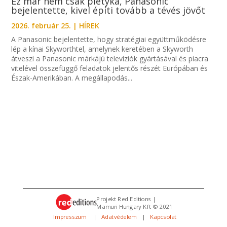
Ez már nem csak pletyka, Panasonic
bejelentette, kivel építi tovább a tévés jövőt
2026. február 25.
|
HÍREK
A Panasonic bejelentette, hogy stratégiai együttműködésre
lép a kínai Skyworthtel, amelynek keretében a Skyworth
átveszi a Panasonic márkájú televíziók gyártásával és piacra
vitelével összefüggő feladatok jelentős részét Európában és
Észak-Amerikában. A megállapodás...
Projekt Red Editions |
Mamuri Hungary Kft © 2021
Impresszum
|
Adatvédelem
|
Kapcsolat