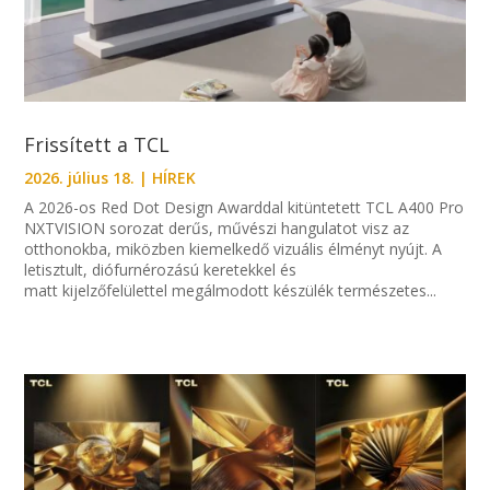
Frissített a TCL
2026. július 18.
|
HÍREK
A 2026-os Red Dot Design Awarddal kitüntetett TCL A400 Pro
NXTVISION sorozat derűs, művészi hangulatot visz az
otthonokba, miközben kiemelkedő vizuális élményt nyújt. A
letisztult, diófurnérozású keretekkel és
matt kijelzőfelülettel megálmodott készülék természetes...