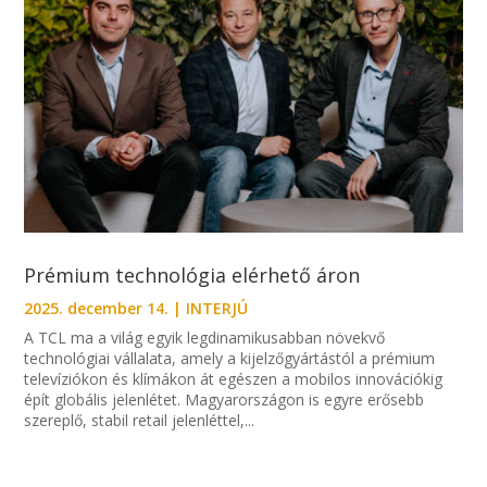
Prémium technológia elérhető áron
2025. december 14.
|
INTERJÚ
A TCL ma a világ egyik legdinamikusabban növekvő
technológiai vállalata, amely a kijelzőgyártástól a prémium
televíziókon és klímákon át egészen a mobilos innovációkig
épít globális jelenlétet. Magyarországon is egyre erősebb
szereplő, stabil retail jelenléttel,...