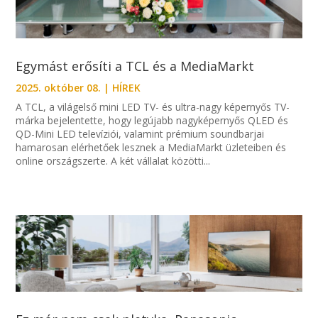
Egymást erősíti a TCL és a MediaMarkt
2025. október 08.
|
HÍREK
A TCL, a világelső mini LED TV- és ultra-nagy képernyős TV-
márka bejelentette, hogy legújabb nagyképernyős QLED és
QD-Mini LED televíziói, valamint prémium soundbarjai
hamarosan elérhetőek lesznek a MediaMarkt üzleteiben és
online országszerte. A két vállalat közötti...