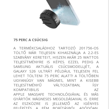
75 PERC A CSÚCSIG
A TERMÉKCSALÁDHOZ TARTOZÓ 201756-OS
TÖLTŐ MÁR TELJESEN KIHASZNÁLJA A 2.2-ES
SZABVÁNY KERETEIT, HISZEN AKÁR 25 WATTOS
TELJESÍTMÉNYRE IS KÉPES. EZZEL PEDIG A
SAMSUNG AKTUÁLIS CSÚCSMODELLJÉT, A
GALAXY S26 ULTRÁT PÉLDÁUL TELJESEN FEL
LEHET TÖLTENI 75 PERC ALATT! A TÖLTŐBEN
UGYANÚGY VAN MÁGNES, MINT A KISEBB
TELJESÍTMÉNYŰ VÁLTOZATBAN, ÍGY
KOMPATIBILIS AZ
APPLE MAGSAFE TECHNOLÓGIÁVAL ÉS MÁS
GYÁRTÓK MÁGNESES MEGOLDÁSAIVAL IS. ERRE
AZ ESZKÖZRE IS JELLEMZŐ AZ IGÉNYES
FELÉPÍTÉS A FÉM BORÍTÁSBÓL ADÓDÓAN,