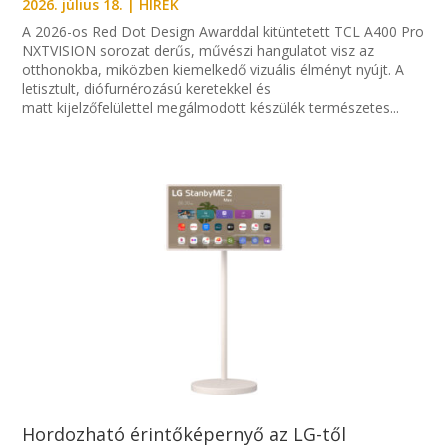
2026. július 18.
|
HÍREK
A 2026-os Red Dot Design Awarddal kitüntetett TCL A400 Pro
NXTVISION sorozat derűs, művészi hangulatot visz az
otthonokba, miközben kiemelkedő vizuális élményt nyújt. A
letisztult, diófurnérozású keretekkel és
matt kijelzőfelülettel megálmodott készülék természetes...
Hordozható érintőképernyő az LG-től