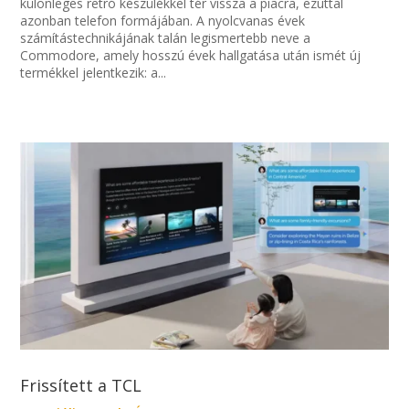
különleges retró készülékkel tér vissza a piacra, ezúttal
azonban telefon formájában. A nyolcvanas évek
számítástechnikájának talán legismertebb neve a
Commodore, amely hosszú évek hallgatása után ismét új
termékkel jelentkezik: a...
Frissített a TCL