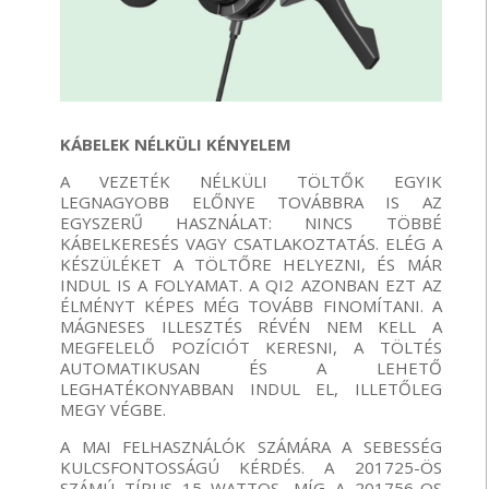
KÁBELEK NÉLKÜLI KÉNYELEM
A VEZETÉK NÉLKÜLI TÖLTŐK EGYIK
LEGNAGYOBB ELŐNYE TOVÁBBRA IS AZ
EGYSZERŰ HASZNÁLAT: NINCS TÖBBÉ
KÁBELKERESÉS VAGY CSATLAKOZTATÁS. ELÉG A
KÉSZÜLÉKET A TÖLTŐRE HELYEZNI, ÉS MÁR
INDUL IS A FOLYAMAT. A QI2 AZONBAN EZT AZ
ÉLMÉNYT KÉPES MÉG TOVÁBB FINOMÍTANI. A
MÁGNESES ILLESZTÉS RÉVÉN NEM KELL A
MEGFELELŐ POZÍCIÓT KERESNI, A TÖLTÉS
AUTOMATIKUSAN ÉS A LEHETŐ
LEGHATÉKONYABBAN INDUL EL, ILLETŐLEG
MEGY VÉGBE.
A MAI FELHASZNÁLÓK SZÁMÁRA A SEBESSÉG
KULCSFONTOSSÁGÚ KÉRDÉS. A 201725-ÖS
SZÁMÚ TÍPUS 15 WATTOS, MÍG A 201756-OS