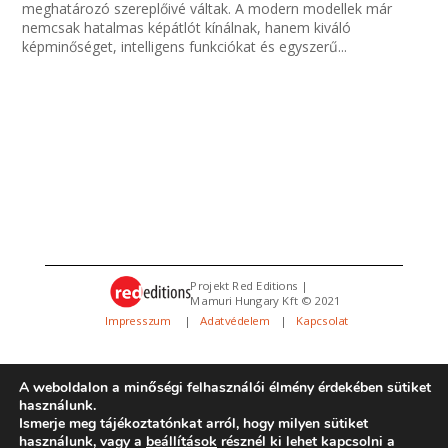
meghatározó szereplőivé váltak. A modern modellek már
nemcsak hatalmas képátlót kínálnak, hanem kiváló
képminőséget, intelligens funkciókat és egyszerű...
Projekt Red Editions |
Mamuri Hungary Kft © 2021
Impresszum
|
Adatvédelem
|
Kapcsolat
A weboldalon a minőségi felhasználói élmény érdekében sütiket
használunk.
Ismerje meg tájékoztatónkat arról, hogy milyen sütiket
használunk, vagy a
beállítások
résznél ki lehet kapcsolni a