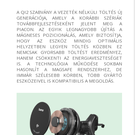
A QI2 SZABVÁNY A VEZETÉK NÉLKÜLI TÖLTÉS ÚJ
GENERÁCIÓJA, AMELY A KORÁBBI SZÉRIÁK
TOVÁBBFEJLESZTÉSEKÉNT JELENT MEG A
PIACON. AZ EGYIK LEGNAGYOBB ÚJÍTÁS A
MÁGNESES POZICIONÁLÁS, AMELY BIZTOSÍTJA,
HOGY AZ ESZKÖZ MINDIG OPTIMÁLIS
HELYZETBEN LEGYEN TÖLTÉS KÖZBEN. EZ
NEMCSAK GYORSABB TÖLTÉST EREDMÉNYEZ,
HANEM CSÖKKENTI AZ ENERGIAVESZTESÉGET
IS. A TECHNOLÓGIA MŰKÖDÉSE SOKBAN
HASONLÍT A MAGSAFE RENDSZERHEZ, DE
IMMÁR SZÉLESEBB KÖRBEN, TÖBB GYÁRTÓ
ESZKÖZEIVEL IS KOMPATIBILIS A MEGOLDÁS.