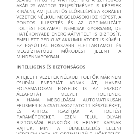
AKÁR 25 WATTOS TELJESÍTMÉNYT IS KÉPESEK
KÍNÁLNI, AMI JELENTŐS ELŐRELÉPÉS A KORÁBBI
VEZETÉK NÉLKÜLI MEGOLDÁSOKHOZ KÉPEST. A
PONTOS ILLESZTÉS ÉS AZ OPTIMALIZÁLT
TÖLTÉSI FOLYAMAT NEMCSAK GYORSABB, DE
HATÉKONYABB ENERGIAÁTVITELT IS BIZTOSÍT,
EMELLETT PEDIG AZ AKKUMULÁTORT IS KÍMÉLI.
EZ EGYÚTTAL HOSSZABB ÉLETTARTAMOT ÉS
MEGBÍZHATÓBB MŰKÖDÉST JELENT A
MINDENNAPOKBAN.
INTELLIGENS ÉS BIZTONSÁGOS
A FEJLETT VEZETÉK NÉLKÜLI TÖLTŐK MÁR NEM
CSUPÁN ENERGIÁT ADNAK ÁT, HANEM
FOLYAMATOSAN FIGYELIK IS AZ ESZKÖZ
ÁLLAPOTÁT MELYET TÖLTENEK.
A HAMA MEGOLDÁSAI AUTOMATIKUSAN
FELISMERIK A CSATLAKOZTATOTT KÉSZÜLÉKET,
ÉS AHHOZ IGAZÍTJÁK A TÖLTÉSI
PARAMÉTEREKET. EZEN FELÜL OLYAN
BIZTONSÁGI FUNKCIÓK IS HELYET KAPNAK
RAJTUK, MINT A TÚLMELEGEDÉS ELLENI
VÉDELEM VAGY AZ OPTIMALIZÁLT HŐKEZELÉS.