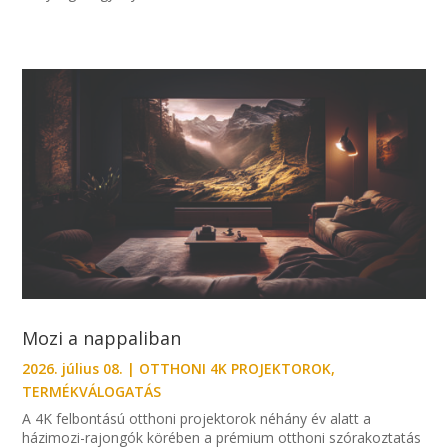
Mozi a nappaliban
2026. július 08.
|
OTTHONI 4K PROJEKTOROK
,
TERMÉKVÁLOGATÁS
A 4K felbontású otthoni projektorok néhány év alatt a
házimozi-rajongók körében a prémium otthoni szórakoztatás