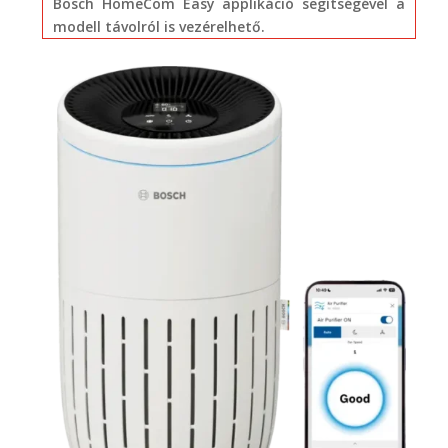
Bosch HomeCom Easy applikáció segítségével a
modell távolról is vezérelhető.