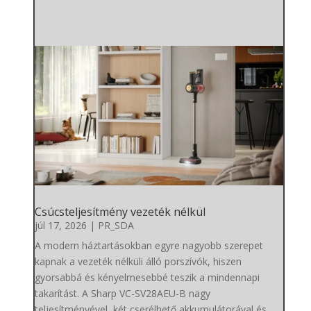
Csúcsteljesítmény vezeték nélkül
júl 17, 2026
|
PR_SDA
A modern háztartásokban egyre nagyobb szerepet
kapnak a vezeték nélküli álló porszívók, hiszen
gyorsabbá és kényelmesebbé teszik a mindennapi
takarítást. A Sharp VC-SV28AEU-B nagy
teljesítményével, két cserélhető akkumulátorával és