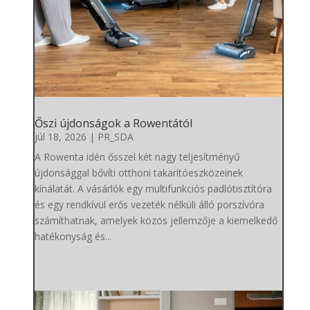
Őszi újdonságok a Rowentától
júl 18, 2026
|
PR_SDA
A Rowenta idén ősszel két nagy teljesítményű
újdonsággal bővíti otthoni takarítóeszközeinek
kínálatát. A vásárlók egy multifunkciós padlótisztítóra
és egy rendkívül erős vezeték nélküli álló porszívóra
számíthatnak, amelyek közös jellemzője a kiemelkedő
hatékonyság és...