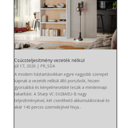
Csúcsteljesítmény vezeték nélkül
júl 17, 2026
|
PR_SDA
A modern háztartásokban egyre nagyobb szerepet
kapnak a vezeték nélküli álló porszívók, hiszen
gyorsabbá és kényelmesebbé teszik a mindennapi
takarítást. A Sharp VC-SV28AEU-B nagy
teljesítményével, két cserélhető akkumulátorával és
akár 140 perces üzemidejével hívja...