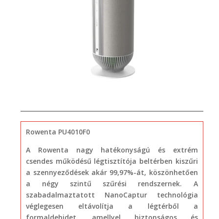
Rowenta PU4010F0
A Rowenta nagy hatékonyságú és extrém
csendes működésű légtisztítója beltérben kiszűri
a szennyeződések akár 99,97%-át, köszönhetően
a négy szintű szűrési rendszernek. A
szabadalmaztatott NanoCaptur technológia
véglegesen eltávolítja a légtérből a
formaldehidet, amellyel biztonságos és