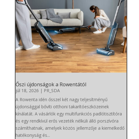
Őszi újdonságok a Rowentától
júl 18, 2026
|
PR_SDA
A Rowenta idén ősszel két nagy teljesítményű
újdonsággal bővíti otthoni takarítóeszközeinek
kínálatát. A vásárlók egy multifunkciós padlótisztítóra
és egy rendkívül erős vezeték nélküli álló porszívóra
számíthatnak, amelyek közös jellemzője a kiemelkedő
hatékonyság és...