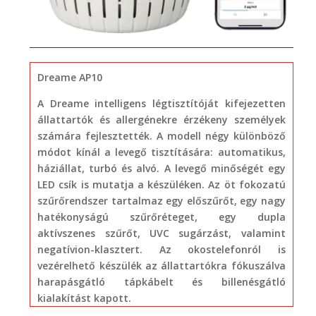
​Dreame AP10
A Dreame intelligens légtisztítóját kifejezetten
állattartók és allergénekre érzékeny személyek
számára fejlesztették. A modell négy különböző
módot kínál a levegő tisztítására: automatikus,
háziállat, turbó és alvó. A levegő minőségét egy
LED csík is mutatja a készüléken. Az öt fokozatú
szűrőrendszer tartalmaz egy előszűrőt, egy nagy
hatékonyságú szűrőréteget, egy dupla
aktívszenes szűrőt, UVC sugárzást, valamint
negatívion-klasztert. Az okostelefonról is
vezérelhető készülék az állattartókra fókuszálva
harapásgátló tápkábelt és billenésgátló
kialakítást kapott.