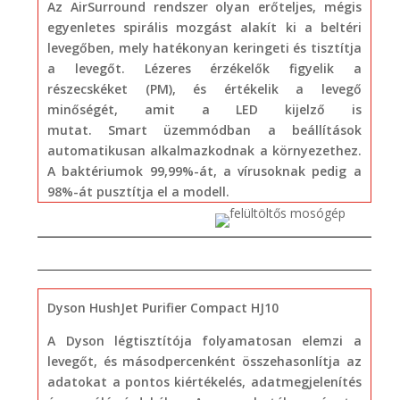
Az AirSurround rendszer olyan erőteljes, mégis
egyenletes spirális mozgást alakít ki a beltéri
levegőben, mely hatékonyan keringeti és tisztítja
a levegőt. Lézeres érzékelők figyelik a
részecskéket (PM), és értékelik a levegő
minőségét, amit a LED kijelző is
mutat. Smart üzemmódban a beállítások
automatikusan alkalmazkodnak a környezethez.
A baktériumok 99,99%-át, a vírusoknak pedig a
98%-át pusztítja el a modell.
Dyson HushJet Purifier Compact HJ10
A Dyson légtisztítója folyamatosan elemzi a
levegőt, és másodpercenként összehasonlítja az
adatokat a pontos kiértékelés, adatmegjelenítés