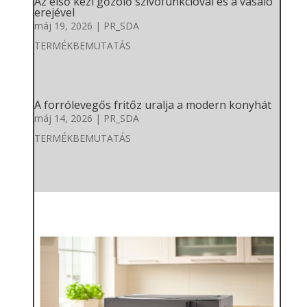
Az első kézi gőzölő szívófunkcióval és a vasaló
erejével
máj 19, 2026
|
PR_SDA
TERMÉKBEMUTATÁS
A forrólevegős fritőz uralja a modern konyhát
máj 14, 2026
|
PR_SDA
TERMÉKBEMUTATÁS