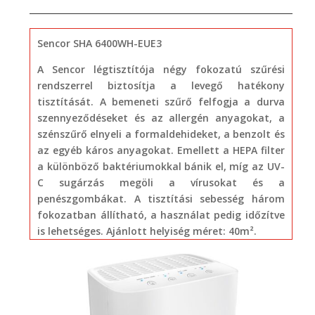
Sencor SHA 6400WH-EUE3
A Sencor légtisztítója négy fokozatú szűrési
rendszerrel biztosítja a levegő hatékony
tisztítását. A bemeneti szűrő felfogja a durva
szennyeződéseket és az allergén anyagokat, a
szénszűrő elnyeli a formaldehideket, a benzolt és
az egyéb káros anyagokat. Emellett a HEPA filter
a különböző baktériumokkal bánik el, míg az UV-
C sugárzás megöli a vírusokat és a
penészgombákat. A tisztítási sebesség három
fokozatban állítható, a használat pedig időzítve
is lehetséges. Ajánlott helyiség méret: 40m².