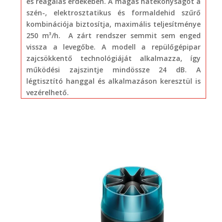
és reagálás érdekében. A magas hatékonyságot a
szén-, elektrosztatikus és formaldehid szűrő
kombinációja biztosítja, maximális teljesítménye
250 m³/h. A zárt rendszer semmit sem enged
vissza a levegőbe. A modell a repülőgépipar
zajcsökkentő technológiáját alkalmazza, így
működési zajszintje mindössze 24 dB. A
légtisztító hanggal és alkalmazáson keresztül is
vezérelhető.