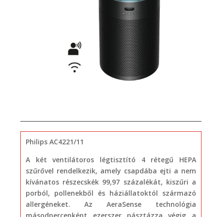
Philips AC4221/11
A két ventilátoros légtisztító 4 rétegű HEPA
szűrővel rendelkezik, amely csapdába ejti a nem
kívánatos részecskék 99,97 százalékát, kiszűri a
porból, pollenekből és háziállatoktól származó
allergéneket. Az AeraSense technológia
másodpercenként ezerszer pásztázza végig a