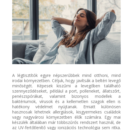
A légtisztítók egyre népszerűbbek mind otthoni, mind
irodai környezetben. Céljuk, hogy javítsák a beltéri levegő
minőségét. Képesek kiszűrni a levegőben található
szennyeződéseket, például a port, polleneket, állatszőrt,
penészspórákat, valamint bizonyos modellek a
baktériumok, vírusok és a kellemetlen szagok ellen is
hatékony védelmet nyújtanak. Emiatt különösen
hasznosak lehetnek allergiások, kisgyermekes családok
vagy nagyvárosi környezetben élők számára. Egy mai
készülék általában már többszűrős rendszert használ, de
az UV-fertőtlenítő vagy ionizációs technológia sem ritka.