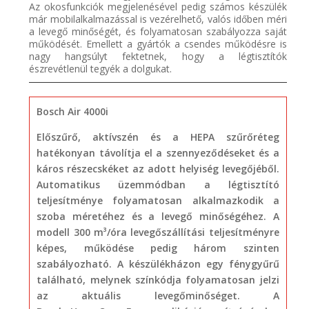
Az okosfunkciók megjelenésével pedig számos készülék
már mobilalkalmazással is vezérelhető, valós időben méri
a levegő minőségét, és folyamatosan szabályozza saját
működését. Emellett a gyártók a csendes működésre is
nagy hangsúlyt fektetnek, hogy a légtisztítók
észrevétlenül tegyék a dolgukat.
Bosch Air 4000i
Előszűrő, aktívszén és a HEPA szűrőréteg
hatékonyan távolítja el a szennyeződéseket és a
káros részecskéket az adott helyiség levegőjéből.
Automatikus üzemmódban a légtisztító
teljesítménye folyamatosan alkalmazkodik a
szoba méretéhez és a levegő minőségéhez. A
modell 300 m³/óra levegőszállítási teljesítményre
képes, működése pedig három szinten
szabályozható. A készülékházon egy fénygyűrű
található, melynek színkódja folyamatosan jelzi
az aktuális levegőminőséget. A