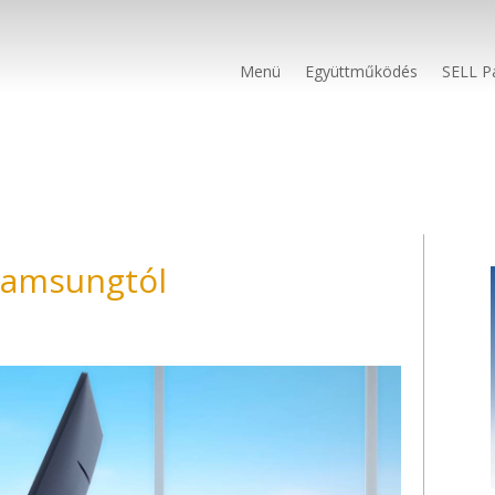
Menü
Együttműködés
SELL P
Samsungtól