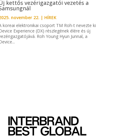
Új kettős vezérigazgatói vezetés a
Samsungnál
2025. november 22.
|
HÍREK
A koreai elektronikai csoport TM Roh-t nevezte ki
Device Experience (DX) részlegének élére és új
vezérigazgatójává. Roh Young Hyun Junnal, a
Device...