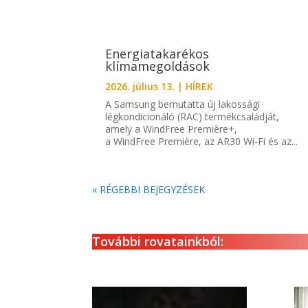
Energiatakarékos
klímamegoldások
2026. július 13.
|
HÍREK
A Samsung bemutatta új lakossági
légkondicionáló (RAC) termékcsaládját,
amely a WindFree Première+,
a WindFree Première, az AR30 Wi-Fi és az...
« RÉGEBBI BEJEGYZÉSEK
További rovatainkból: