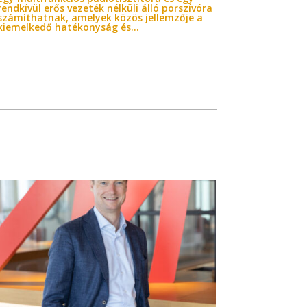
rendkívül erős vezeték nélküli álló porszívóra
számíthatnak, amelyek közös jellemzője a
kiemelkedő hatékonyság és...