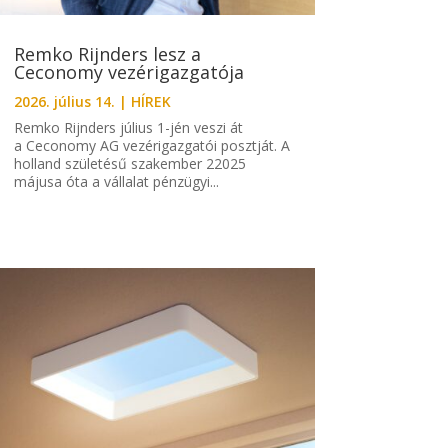
Remko Rijnders lesz a
Ceconomy vezérigazgatója
2026. július 14.
|
HÍREK
Remko Rijnders július 1-jén veszi át
a Ceconomy AG vezérigazgatói posztját. A
holland születésű szakember 22025
májusa óta a vállalat pénzügyi...