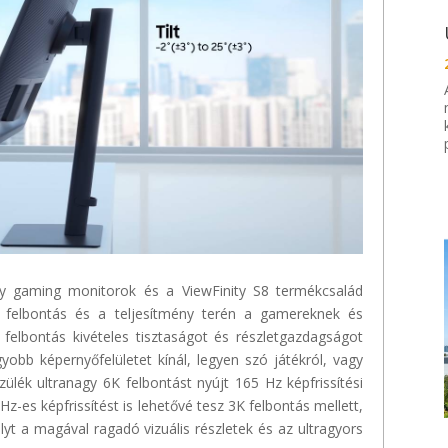
y
gaming
monitorok és a
ViewFinity
S8 termékcsalád
a felbontás és a teljesítmény terén a
gamereknek
és
 felbontás kivételes tisztaságot és részletgazdagságot
yobb képernyőfelületet kínál, legyen
szó játékról
, vagy
ülék ultranagy 6K felbontást nyújt 165 Hz képfrissítési
-es képfrissítést is lehetővé tesz 3K felbontás mellett,
lyt a magával ragadó vizuális részletek és az ultragyors