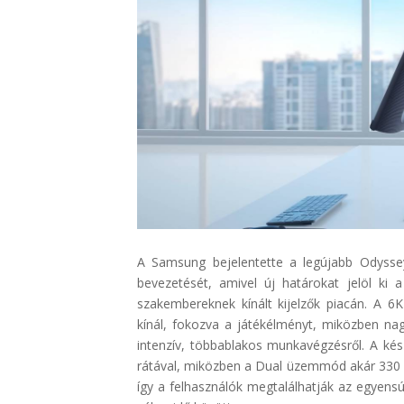
A Samsung bejelentette a legújabb
Odysse
bevezetését, amivel új határokat jelöl ki 
szakembereknek kínált kijelzők piacán. A 6K
kínál, fokozva a játékélményt, miközben nag
intenzív, többablakos munkavégzésről. A kész
rátával, miközben a
Dual
üzemmód akár 330 Hz
így a felhasználók megtalálhatják az egyensú