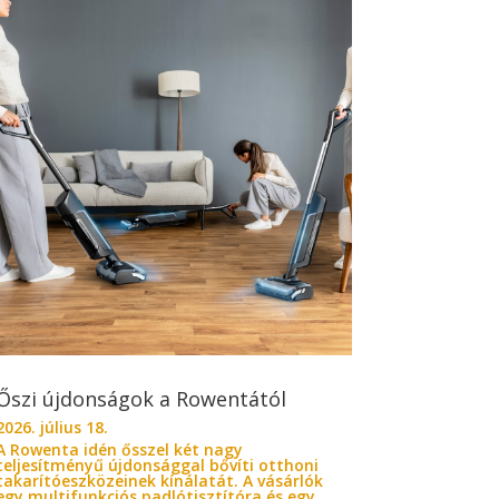
Őszi újdonságok a Rowentától
2026. július 18.
A Rowenta idén ősszel két nagy
teljesítményű újdonsággal bővíti otthoni
takarítóeszközeinek kínálatát. A vásárlók
egy multifunkciós padlótisztítóra és egy