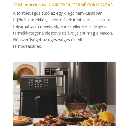
2024. március 04.
|
AIRFRYER
,
TERMÉKVÁLOGATÁS
A forrólevegős sütő az egyik legdinamikusabban
fejlődő termékkör, a készülékek iránti kereslet szinte
folyamatosan növekszik, annak ellenére is, hogy a
termékkategória idestova tíz éve jelent meg a piacon.
Népszerűségét az egészséges életvitel
térhódításának...