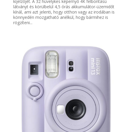
kijelzőjét. A 32 hüvelykes képernyő 4K felbontású
látványt és körülbelül 4,5 órás akkumulátor-üzemidőt
kínál, ami azt jelenti, hogy otthon vagy az irodában is
könnyedén mozgatható anélkül, hogy bármihez is
rögzíteni...