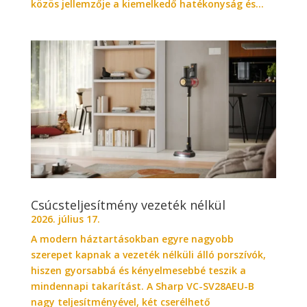
közös jellemzője a kiemelkedő hatékonyság és...
Csúcsteljesítmény vezeték nélkül
2026. július 17.
A modern háztartásokban egyre nagyobb
szerepet kapnak a vezeték nélküli álló porszívók,
hiszen gyorsabbá és kényelmesebbé teszik a
mindennapi takarítást. A Sharp VC-SV28AEU-B
nagy teljesítményével, két cserélhető