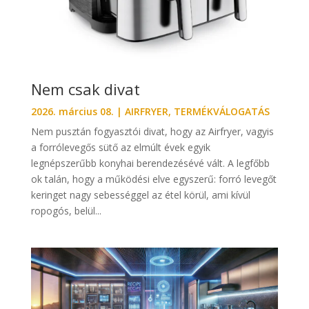
Nem csak divat
2026. március 08.
|
AIRFRYER
,
TERMÉKVÁLOGATÁS
Nem pusztán fogyasztói divat, hogy az Airfryer, vagyis
a forrólevegős sütő az elmúlt évek egyik
legnépszerűbb konyhai berendezésévé vált. A legfőbb
ok talán, hogy a működési elve egyszerű: forró levegőt
keringet nagy sebességgel az étel körül, ami kívül
ropogós, belül...