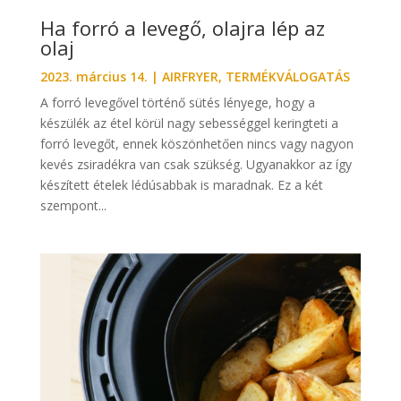
Ha forró a levegő, olajra lép az
olaj
2023. március 14.
|
AIRFRYER
,
TERMÉKVÁLOGATÁS
A forró levegővel történő sütés lényege, hogy a
készülék az étel körül nagy sebességgel keringteti a
forró levegőt, ennek köszönhetően nincs vagy nagyon
kevés zsiradékra van csak szükség. Ugyanakkor az így
készített ételek lédúsabbak is maradnak. Ez a két
szempont...