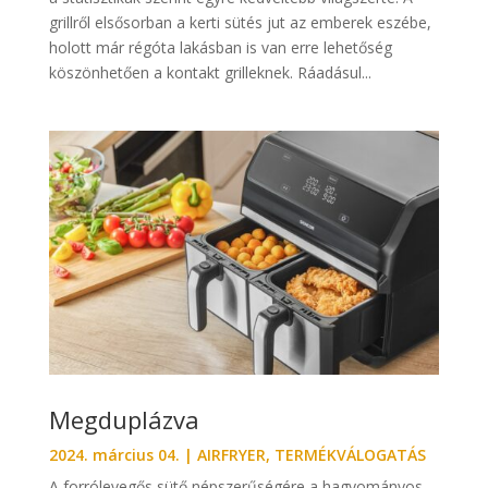
grillről elsősorban a kerti sütés jut az emberek eszébe,
holott már régóta lakásban is van erre lehetőség
köszönhetően a kontakt grilleknek. Ráadásul...
Megduplázva
2024. március 04.
|
AIRFRYER
,
TERMÉKVÁLOGATÁS
A forrólevegős sütő népszerűségére a hagyományos