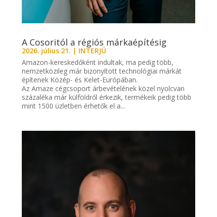
A Cosoritól a régiós márkaépítésig
2026. július 21.
|
INTERJÚ
Amazon-kereskedőként indultak, ma pedig több,
nemzetközileg már bizonyított technológiai márkát
építenek Közép- és Kelet-Európában.
Az Amaze cégcsoport árbevételének közel nyolcvan
százaléka már külföldről érkezik, termékeik pedig több
mint 1500 üzletben érhetők el a...