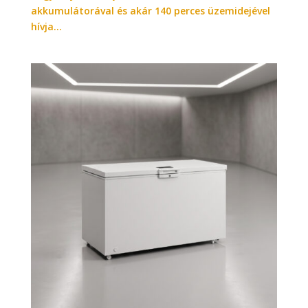
akkumulátorával és akár 140 perces üzemidejével
hívja...