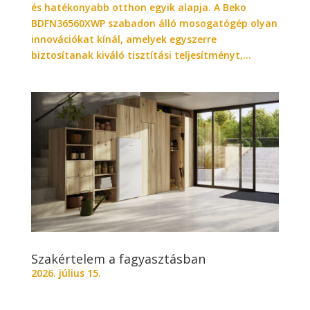
és hatékonyabb otthon egyik alapja. A Beko
BDFN36560XWP szabadon álló mosogatógép olyan
innovációkat kínál, amelyek egyszerre
biztosítanak kiváló tisztítási teljesítményt,...
Szakértelem a fagyasztásban
2026. július 15.