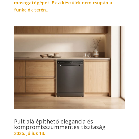
mosogatógépet. Ez a készülék nem csupán a
funkciók terén...
Pult alá építhető elegancia és
kompromisszummentes tisztaság
2026. július 13.