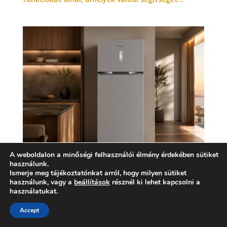
A weboldalon a minőségi felhasználói élmény érdekében sütiket
használunk.
Ismerje meg tájékoztatónkat arról, hogy milyen sütiket
Hatalmas belső tér, elegáns köntösben
használunk, vagy a
beállítások
résznél ki lehet kapcsolni a
használatukat.
2026. június 18.
TERMÉKBEMUTATÁS
Accept