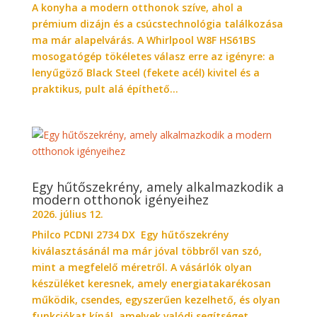
A konyha a modern otthonok szíve, ahol a
prémium dizájn és a csúcstechnológia találkozása
ma már alapelvárás. A Whirlpool W8F HS61BS
mosogatógép tökéletes válasz erre az igényre: a
lenyűgöző Black Steel (fekete acél) kivitel és a
praktikus, pult alá építhető...
Egy hűtőszekrény, amely alkalmazkodik a
modern otthonok igényeihez
2026. július 12.
Philco PCDNI 2734 DX Egy hűtőszekrény
kiválasztásánál ma már jóval többről van szó,
mint a megfelelő méretről. A vásárlók olyan
készüléket keresnek, amely energiatakarékosan
működik, csendes, egyszerűen kezelhető, és olyan
funkciókat kínál, amelyek valódi segítséget...