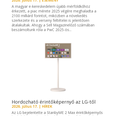
2026. július 17.
|
ESEMÉNY
A magyar e-kereskedelem újabb mérföldkőhöz
érkezett, a piac mérete 2025 végére meghaladta a
2100 milliárd forintot, miközben a növekedés
szerkezete és a verseny feltételei is jelentősen
átalakultak. Ahogy a Sell Magazinelőző számában
beszámoltunk róla a PwC 2025-ös...
Hordozható érintőképernyő az LG-től
2026. július 17.
|
HÍREK
Az LG bejelentette a StanbyME 2 Max érintőképernyős