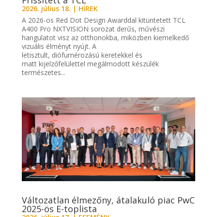
2026. július 18.
|
HÍREK
A 2026-os Red Dot Design Awarddal kitüntetett TCL
A400 Pro NXTVISION sorozat derűs, művészi
hangulatot visz az otthonokba, miközben kiemelkedő
vizuális élményt nyújt. A
letisztult, diófurnérozású keretekkel és
matt kijelzőfelülettel megálmodott készülék
természetes...
Változatlan élmezőny, átalakuló piac PwC
2025-ös E-toplista