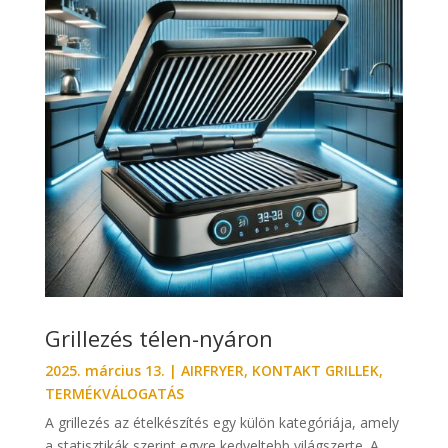
Grillezés télen-nyáron
2025. március 13.
|
AIRFRYER
,
KONTAKT GRILLEK
,
TERMÉKVÁLOGATÁS
A grillezés az ételkészítés egy külön kategóriája, amely
a statisztikák szerint egyre kedveltebb világszerte. A