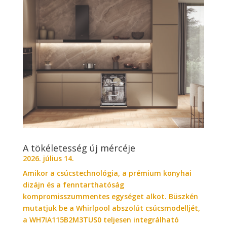
A tökéletesség új mércéje
2026. július 14.
Amikor a csúcstechnológia, a prémium konyhai
dizájn és a fenntarthatóság
kompromisszummentes egységet alkot. Büszkén
mutatjuk be a Whirlpool abszolút csúcsmodelljét,
a WH7IA115B2M3TUS0 teljesen integrálható