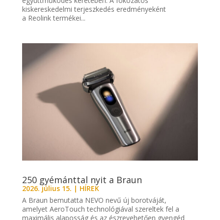
együttműködés keretében. A fokozatos
kiskereskedelmi terjeszkedés eredményeként
a Reolink termékei...
250 gyémánttal nyit a Braun
2026. július 15.
|
HÍREK
A Braun bemutatta NEVO nevű új borotváját,
amelyet AeroTouch technológiával szereltek fel a
maximális alaposság és az észrevehetően gyengéd