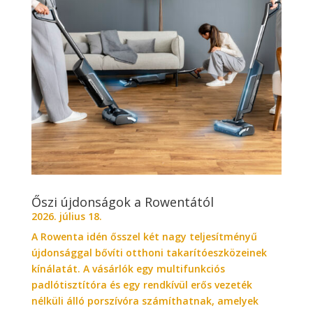
Őszi újdonságok a Rowentától
2026. július 18.
A Rowenta idén ősszel két nagy teljesítményű
újdonsággal bővíti otthoni takarítóeszközeinek
kínálatát. A vásárlók egy multifunkciós
padlótisztítóra és egy rendkívül erős vezeték
nélküli álló porszívóra számíthatnak, amelyek