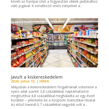
követi az Európai Unió a fogyasztási cikkek javításához
való jogával. A vonatkozó uniós irányelvet a...
Javult a kiskereskedelem
2026. július 10.
|
HÍREK
Májusban a kiskereskedelem forgalmának volumene a
nyers adat szerint 3,8 százalékkal, naptárhatástól
megtisztítva 4,8 százalékkal meghaladta az egy évvel
korábbit – jelentette be a Központi Statisztikai Hivatal.
Az előző havinál 0,7 százalékkal nagyobb volt a...