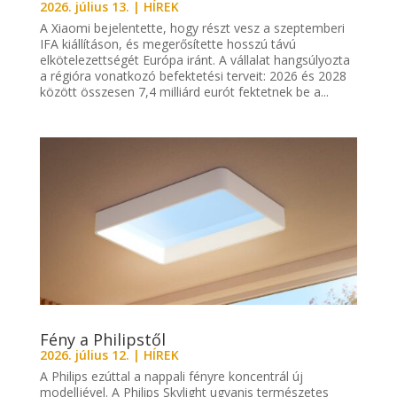
2026. július 13.
|
HÍREK
A Xiaomi bejelentette, hogy részt vesz a szeptemberi
IFA kiállításon, és megerősítette hosszú távú
elkötelezettségét Európa iránt. A vállalat hangsúlyozta
a régióra vonatkozó befektetési terveit: 2026 és 2028
között összesen 7,4 milliárd eurót fektetnek be a...
Fény a Philipstől
2026. július 12.
|
HÍREK
A Philips ezúttal a nappali fényre koncentrál új
modelljével. A Philips Skylight ugyanis természetes