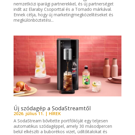
nemzetközi iparági partnerekkel, és új partnerséget
indít az Elaraby Csoporttal és a Tornado márkával.
Ennek célja, hogy új marketingmegközelítéseket és
megkülönböztetési...
Új szódagép a SodaStreamtől
2026. július 11.
|
HÍREK
A SodaStream bővítette portfólióját egy teljesen
automatikus szódagéppel, amely 30 másodpercen
belül elkészíti a buborékos vizet, üdítőitalokat és