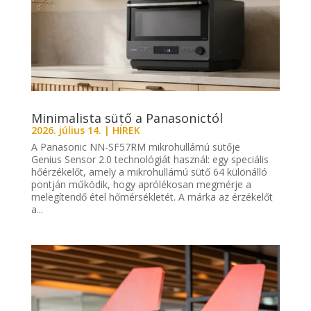
Minimalista sütő a Panasonictól
2026. július 14.
|
HÍREK
A Panasonic NN-SF57RM mikrohullámú sütője
Genius Sensor 2.0 technológiát használ: egy speciális
hőérzékelőt, amely a mikrohullámú sütő 64 különálló
pontján működik, hogy aprólékosan megmérje a
melegítendő étel hőmérsékletét. A márka az érzékelőt
a...