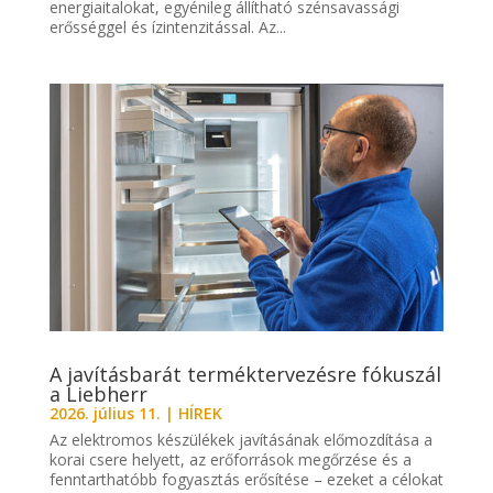
energiaitalokat, egyénileg állítható szénsavassági
erősséggel és ízintenzitással. Az...
A javításbarát terméktervezésre fókuszál
a Liebherr
2026. július 11.
|
HÍREK
Az elektromos készülékek javításának előmozdítása a
korai csere helyett, az erőforrások megőrzése és a
fenntarthatóbb fogyasztás erősítése – ezeket a célokat