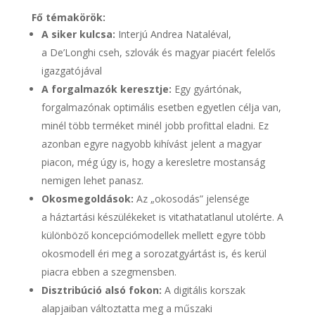
Fő témakörök:
A siker kulcsa:
Interjú Andrea Nataléval,
a De’Longhi cseh, szlovák és magyar piacért felelős
igazgatójával
A forgalmazók keresztje:
Egy gyártónak,
forgalmazónak optimális esetben egyetlen célja van,
minél több terméket minél jobb profittal eladni. Ez
azonban egyre nagyobb kihívást jelent a magyar
piacon, még úgy is, hogy a keresletre mostanság
nemigen lehet panasz.
Okosmegoldások:
Az „okosodás” jelensége
a háztartási készülékeket is vitathatatlanul utolérte. A
különböző koncepciómodellek mellett egyre több
okosmodell éri meg a sorozatgyártást is, és kerül
piacra ebben a szegmensben.
Disztribúció alsó fokon:
A digitális korszak
alapjaiban változtatta meg a műszaki