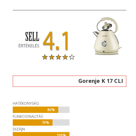
Gorenje K 17 CLI
HATÉKONYSÁG
80%
80%
FUNKCIONALITÁS
70%
70%
DIZÁJN
100%
100%