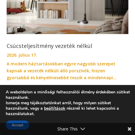
Csúcsteljesítmény vezeték nélkül
2026. július 17.
A modern háztartásokban egyre nagyobb szerepet
kapnak a vezeték nélküli álló porszívók, hiszen
gyorsabbá és kényelmesebbé teszik a mindennapi...
A weboldalon a minőségi felhasználói élmény érdekében sütiket
használunk.
Ismerje meg tájékoztatónkat arról, hogy milyen sütiket
használunk, vagy a
beállítások
résznél ki lehet kapcsolni a
használatukat.
Intelligens tisztaság minden mosogatásnál
Accept
Share This
2026. július 16.