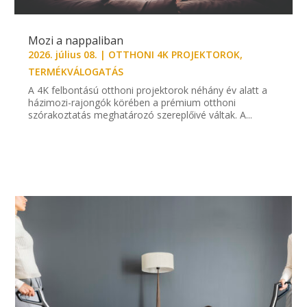
Mozi a nappaliban
2026. július 08.
|
OTTHONI 4K PROJEKTOROK
,
TERMÉKVÁLOGATÁS
A 4K felbontású otthoni projektorok néhány év alatt a
házimozi-rajongók körében a prémium otthoni
szórakoztatás meghatározó szereplőivé váltak. A...