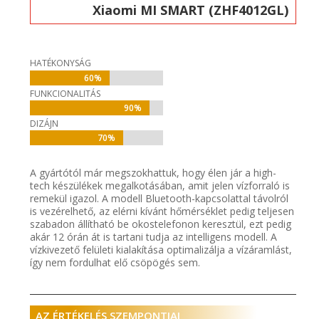
Xiaomi MI SMART (ZHF4012GL)
HATÉKONYSÁG
60%
60%
FUNKCIONALITÁS
90%
90%
DIZÁJN
70%
70%
A gyártótól már megszokhattuk, hogy élen jár a high-
tech készülékek megalkotásában, amit jelen vízforraló is
remekül igazol. A modell Bluetooth-kapcsolattal távolról
is vezérelhető, az elérni kívánt hőmérséklet pedig teljesen
szabadon állítható be okostelefonon keresztül, ezt pedig
akár 12 órán át is tartani tudja az intelligens modell. A
vízkivezető felületi kialakítása optimalizálja a vízáramlást,
így nem fordulhat elő csöpögés sem.
AZ ÉRTÉKELÉS SZEMPONTJAI