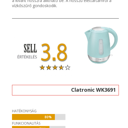
a kívánt hosszra állítható be. A hosszú élettartamról a
vízkőszűrő gondoskodik.
Clatronic WK3691
HATÉKONYSÁG
80%
80%
FUNKCIONALITÁS