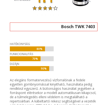
Bosch TWK 7403
HATÉKONYSÁG
80%
80%
FUNKCIONALITÁS
70%
70%
DIZÁJN
90%
90%
Az elegáns formatervezésű vízforralónak a fedele
egyetlen gombnyomással kinyitható, használata pedig
rendkívül egyszerű. A biztonságos használat jegyében a
forráspont elérésekor a modell automatikusan kikapcsol,
de a túlmelegedés elleni védelem is megtalálható a
repertoárban. A kábeltartó rekesz segítségével a vezeték