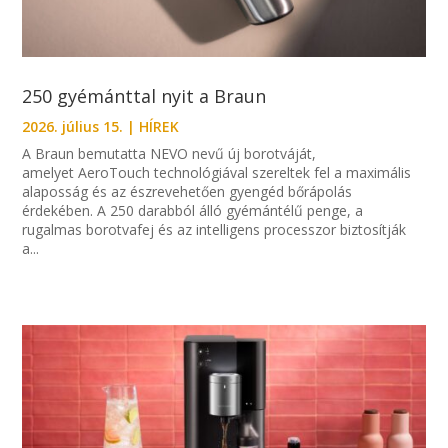
250 gyémánttal nyit a Braun
2026. július 15.
|
HÍREK
A Braun bemutatta NEVO nevű új borotváját,
amelyet AeroTouch technológiával szereltek fel a maximális
alaposság és az észrevehetően gyengéd bőrápolás
érdekében. A 250 darabból álló gyémántélű penge, a
rugalmas borotvafej és az intelligens processzor biztosítják
a...