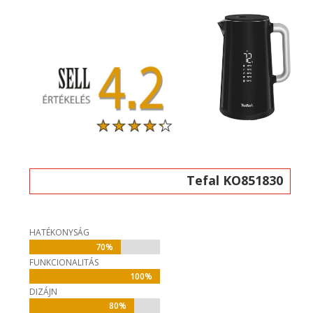
Tefal KO851830
HATÉKONYSÁG
70%
70%
FUNKCIONALITÁS
100%
100%
DIZÁJN
80%
80%