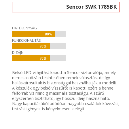
Sencor SWK 1785BK
HATÉKONYSÁG
80%
80%
FUNKCIONALITÁS
70%
70%
DIZÁJN
70%
70%
Belső LED-világítást kapott a Sencor vízforralója, amely
nemcsak dizájn tekintetében remek választás, de így
halláskárosultak is biztonsággal használhatják a modellt.
A készülék egy belső vízszűrőt is kapott, ezért a benne
felforralt víz mindig maximális tisztaságú. A szűrő
egyszerűen tisztítható, így hosszú ideig használható.
Nagy kapacitásából adódóan nagyobb családok kávézási,
teázási igényeit is kényelmesen kielégíti.