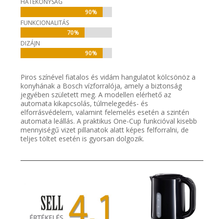
HATÉKONYSÁG
90%
90%
FUNKCIONALITÁS
70%
70%
DIZÁJN
90%
90%
Piros színével fiatalos és vidám hangulatot kölcsönöz a
konyhának a Bosch vízforralója, amely a biztonság
jegyében született meg. A modellen elérhető az
automata kikapcsolás, túlmelegedés- és
elforrásvédelem, valamint felemelés esetén a szintén
automata leállás. A praktikus One-Cup funkcióval kisebb
mennyiségű vizet pillanatok alatt képes felforralni, de
teljes töltet esetén is gyorsan dolgozik.