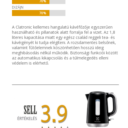
70%
70%
DIZÁJN
70%
70%
A Clatronic kellemes hangulatú kávéfőzője egyszerűen
használható és pillanatok alatt forralja fel a vizet. Az 1,8
literes kapacitása miatt egy egész család reggeli tea- és
kávéigényét ki tudja elégíteni. A rozsdamentes belsőnek,
valamint fűtőelemnek köszönhetően hosszú ideig
meghibásodás nélkül működik. Biztonsági funkciói között
az automatikus kikapcsolás és a túlmelegedés elleni
védelem is elérhető.