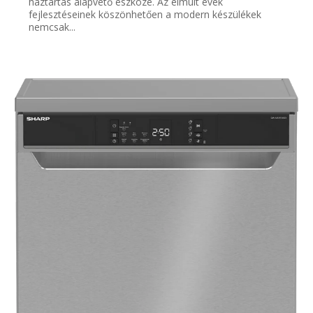
háztartás alapvető eszköze. Az elmúlt évek
fejlesztéseinek köszönhetően a modern készülékek
nemcsak...