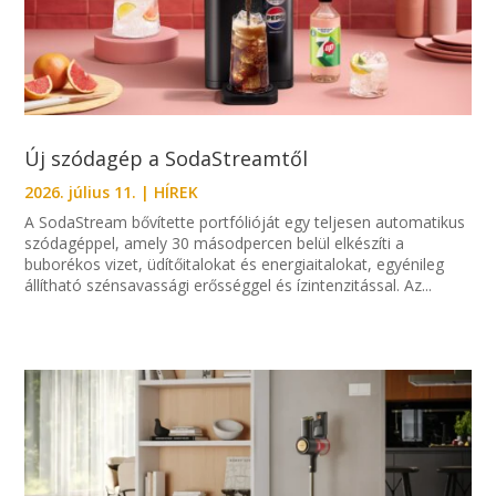
Új szódagép a SodaStreamtől
2026. július 11.
|
HÍREK
A SodaStream bővítette portfólióját egy teljesen automatikus
szódagéppel, amely 30 másodpercen belül elkészíti a
buborékos vizet, üdítőitalokat és energiaitalokat, egyénileg
állítható szénsavassági erősséggel és ízintenzitással. Az...