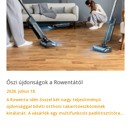
Őszi újdonságok a Rowentától
2026. július 18.
A Rowenta idén ősszel két nagy teljesítményű
újdonsággal bővíti otthoni takarítóeszközeinek
kínálatát. A vásárlók egy multifunkciós padlótisztítóra...