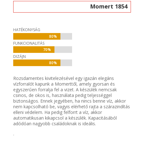
Momert 1854
HATÉKONYSÁG
80%
80%
FUNKCIONALITÁS
70%
70%
DIZÁJN
80%
80%
Rozsdamentes kivitelezésével egy igazán elegáns
vízforralót kapunk a Momerttől, amely gyorsan és
egyszerűen forralja fel a vizet. A készülék nemcsak
csinos, de okos is, használata pedig teljességgel
biztonságos. Ennek jegyében, ha nincs benne víz, akkor
nem kapcsolható be, vagyis elérhető rajta a szárazindítás
elleni védelem. Ha pedig felforrt a víz, akkor
automatikusan kikapcsol a készülék. Kapacitásából
adódóan nagyobb családoknak is ideális.
.