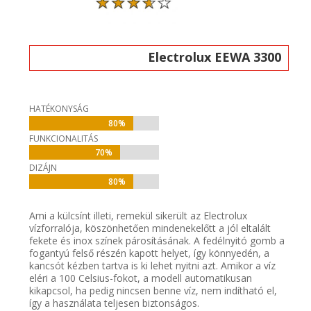
Electrolux EEWA 3300
HATÉKONYSÁG
80%
80%
FUNKCIONALITÁS
70%
70%
DIZÁJN
80%
80%
Ami a külcsínt illeti, remekül sikerült az Electrolux
vízforralója, köszönhetően mindenekelőtt a jól eltalált
fekete és inox színek párosításának. A fedélnyitó gomb a
fogantyú felső részén kapott helyet, így könnyedén, a
kancsót kézben tartva is ki lehet nyitni azt. Amikor a víz
eléri a 100 Celsius-fokot, a modell automatikusan
kikapcsol, ha pedig nincsen benne víz, nem indítható el,
így a használata teljesen biztonságos.