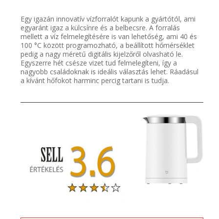
Egy igazán innovatív vízforralót kapunk a gyártótól, ami
egyaránt igaz a külcsínre és a belbecsre. A forralás
mellett a víz felmelegítésére is van lehetőség, ami 40 és
100 °C között programozható, a beállított hőmérséklet
pedig a nagy méretű digitális kijelzőről olvasható le.
Egyszerre hét csésze vizet tud felmelegíteni, így a
nagyobb családoknak is ideális választás lehet. Ráadásul
a kívánt hőfokot harminc percig tartani is tudja.