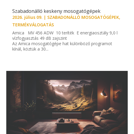
Szabadonálló keskeny mosogatógépek
2026. július 09.
|
SZABADONÁLLÓ MOSOGATÓGÉPEK
,
TERMÉKVÁLOGATÁS
Amica MV 456 ADW 10 teríték E energiaosztály 9,0 l
vízfogyasztás 49 dB zajszint
Az Amica mosogatógépe hat különböző programot
kínál, köztük a 30...