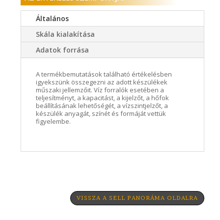
Általános
Skála kialakítása
Adatok forrása
A termékbemutatások található értékelésben
igyekszünk összegezni az adott készülékek
műszaki jellemzőit. Víz forralók esetében a
teljesítményt, a kapacitást, a kijelzőt, a hőfok
beállításának lehetőségét, a vízszintjelzőt, a
készülék anyagát, színét és formáját vettük
figyelembe.
VISSZA A SELL PANORÁMA OLDALRA