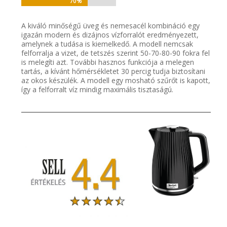
70%
70%
A kiváló minőségű üveg és nemesacél kombináció egy
igazán modern és dizájnos vízforralót eredményezett,
amelynek a tudása is kiemelkedő. A modell nemcsak
felforralja a vizet, de tetszés szerint 50-70-80-90 fokra fel
is melegíti azt. További hasznos funkciója a melegen
tartás, a kívánt hőmérsékletet 30 percig tudja biztosítani
az okos készülék. A modell egy mosható szűrőt is kapott,
így a felforralt víz mindig maximális tisztaságú.