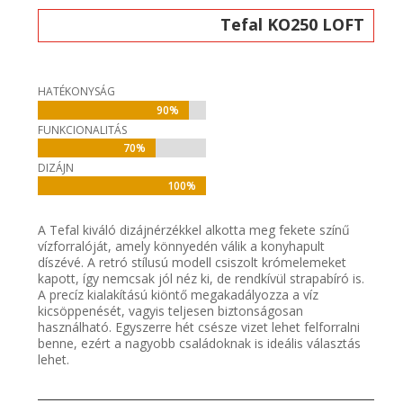
Tefal KO250 LOFT
HATÉKONYSÁG
90%
90%
FUNKCIONALITÁS
70%
70%
DIZÁJN
100%
100%
A Tefal kiváló dizájnérzékkel alkotta meg fekete színű
vízforralóját, amely könnyedén válik a konyhapult
díszévé. A retró stílusú modell csiszolt krómelemeket
kapott, így nemcsak jól néz ki, de rendkívül strapabíró is.
A precíz kialakítású kiöntő megakadályozza a víz
kicsöppenését, vagyis teljesen biztonságosan
használható. Egyszerre hét csésze vizet lehet felforralni
benne, ezért a nagyobb családoknak is ideális választás
lehet.