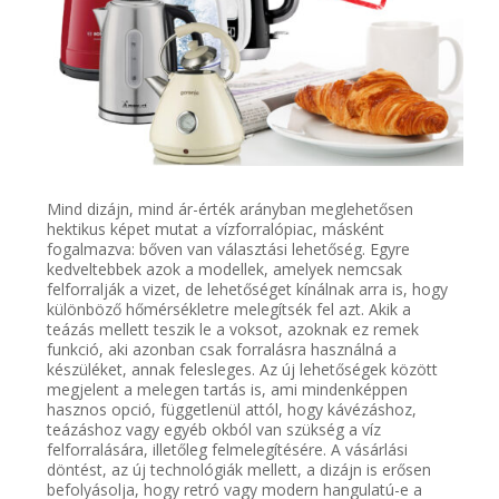
Mind dizájn, mind ár-érték arányban meglehetősen
hektikus képet mutat a vízforralópiac, másként
fogalmazva: bőven van választási lehetőség. Egyre
kedveltebbek azok a modellek, amelyek nemcsak
felforralják a vizet, de lehetőséget kínálnak arra is, hogy
különböző hőmérsékletre melegítsék fel azt. Akik a
teázás mellett teszik le a voksot, azoknak ez remek
funkció, aki azonban csak forralásra használná a
készüléket, annak felesleges. Az új lehetőségek között
megjelent a melegen tartás is, ami mindenképpen
hasznos opció, függetlenül attól, hogy kávézáshoz,
teázáshoz vagy egyéb okból van szükség a víz
felforralására, illetőleg felmelegítésére. A vásárlási
döntést, az új technológiák mellett, a dizájn is erősen
befolyásolja, hogy retró vagy modern hangulatú-e a