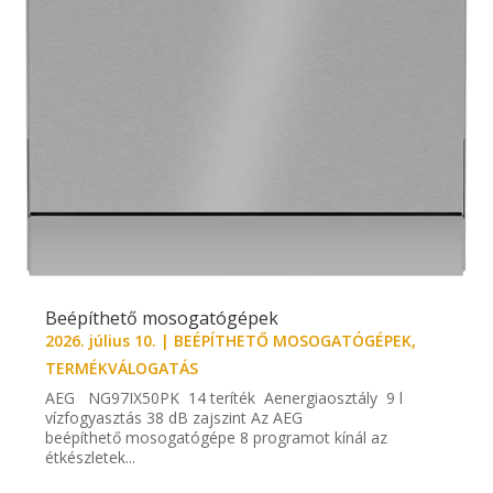
Beépíthető mosogatógépek
2026. július 10.
|
BEÉPÍTHETŐ MOSOGATÓGÉPEK
,
TERMÉKVÁLOGATÁS
AEG NG97IX50PK 14 teríték Aenergiaosztály 9 l
vízfogyasztás 38 dB zajszint Az AEG
beépíthető mosogatógépe 8 programot kínál az
étkészletek...