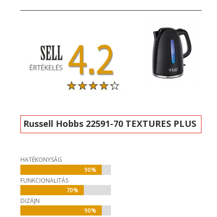
Russell Hobbs 22591-70 TEXTURES PLUS
HATÉKONYSÁG
90%
90%
FUNKCIONALITÁS
70%
70%
DIZÁJN
90%
90%