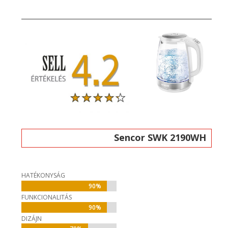
Sencor SWK 2190WH
HATÉKONYSÁG
90%
90%
FUNKCIONALITÁS
90%
90%
DIZÁJN