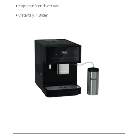
♦ Kapucsínórendszer van
♦ Víztartály: 1,8 liter