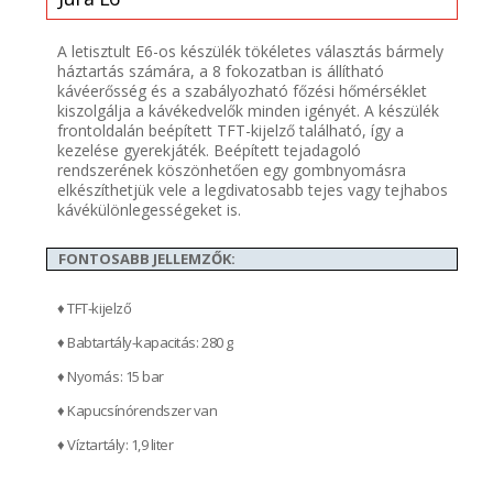
A letisztult E6-os készülék tökéletes választás bármely
háztartás számára, a 8 fokozatban is állítható
kávéerősség és a szabályozható főzési hőmérséklet
kiszolgálja a kávékedvelők minden igényét. A készülék
frontoldalán beépített TFT-kijelző található, így a
kezelése gyerekjáték. Beépített tejadagoló
rendszerének köszönhetően egy gombnyomásra
elkészíthetjük vele a legdivatosabb tejes vagy tejhabos
kávékülönlegességeket is.
FONTOSABB JELLEMZŐK:
♦ TFT-kijelző
♦ Babtartály-kapacitás: 280 g
♦ Nyomás: 15 bar
♦ Kapucsínórendszer van
♦ Víztartály: 1,9 liter