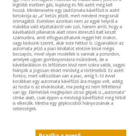
legtöbb esetben gáz, kuplung és fék azért még kell
hozzá. Mindenesetre egy (autó)mata kávéfőző is azért
birtokolja az „a” betűs jelzőt, mert mindent megcsinál
önmagától. Esetében azonban nem az egyik helyről a
másikba való eljuttatásról van szó, hanem arról, hogy a
kávébabból pillanatok alatt isteni ébresztő italt készít
számunkra, amit elfogyaszthatunk reggel hét órakor,
vagy kedvünk szerint, akár este hétkor is. Ugyanakkor az
automata jelző a piaci kínálatot elnézve kissé mégis
becsapós, mivel olyan modellek is vannak a porondon,
amelyek ugyan gombnyomásra működnek, de a
kávédaráláson és lefőzésen kívül nem sokra valók, vagyis
hiányzik a jogosan elvárt minőség a történetből. Ez azért
fontos, mert változóban van a piac, amíg 5-10 évvel
korábban egy automata kávéfőző ára magas volt, addig
az hozta is az elvárásokat, ma pedig ez nem feltétlenül
van így. Elérhetőek meglepően olcsó gépek is „automata”
címke alatt, csak éppen a minőségi kávéfőzést még hírből
is elkerülik. Mintha egy gépkocsiból hiányoznának a
sebességek.
Brazília a nyerő