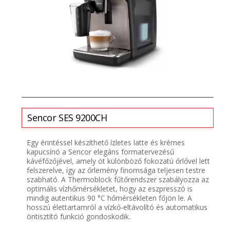
Sencor
SES 9200CH
Egy érintéssel készíthető ízletes latte és krémes
kapucsínó a Sencor elegáns formatervezésű
kávéfőzőjével, amely öt különböző fokozatú őrlővel lett
felszerelve, így az őrlemény finomsága teljesen testre
szabható. A Thermoblock fűtőrendszer szabályozza az
optimális vízhőmérsékletet, hogy az eszpresszó is
mindig autentikus 90 °C hőmérsékleten főjön le. A
hosszú élettartamról a vízkő-eltávolító és automatikus
öntisztító funkció gondoskodik.