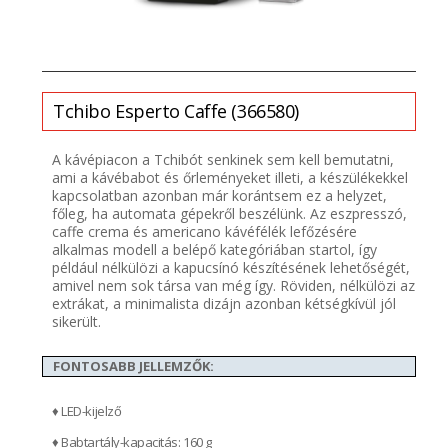
Tchibo
Esperto Caffe (366580)
A kávépiacon a Tchibót senkinek sem kell bemutatni,
ami a kávébabot és őrleményeket illeti, a készülékekkel
kapcsolatban azonban már korántsem ez a helyzet,
főleg, ha automata gépekről beszélünk. Az eszpresszó,
caffe crema és americano kávéfélék lefőzésére
alkalmas modell a belépő kategóriában startol, így
például nélkülözi a kapucsínó készítésének lehetőségét,
amivel nem sok társa van még így. Röviden, nélkülözi az
extrákat, a minimalista dizájn azonban kétségkívül jól
sikerült.
FONTOSABB JELLEMZŐK:
♦ LED-kijelző
♦ Babtartály-kapacitás: 160 g