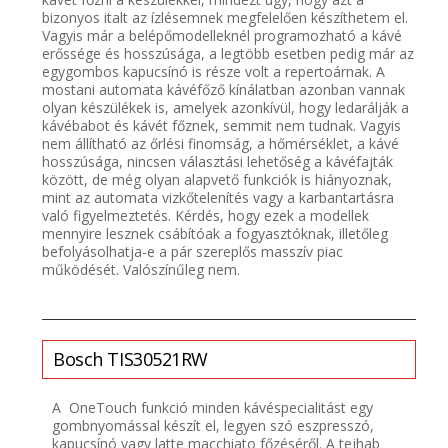
bizonyos italt az ízlésemnek megfelelően készíthetem el.
Vagyis már a belépőmodelleknél programozható a kávé
erőssége és hosszúsága, a legtöbb esetben pedig már az
egygombos kapucsínó is része volt a repertoárnak. A
mostani automata kávéfőző kínálatban azonban vannak
olyan készülékek is, amelyek azonkívül, hogy ledarálják a
kávébabot és kávét főznek, semmit nem tudnak. Vagyis
nem állítható az őrlési finomság, a hőmérséklet, a kávé
hosszúsága, nincsen választási lehetőség a kávéfajták
között, de még olyan alapvető funkciók is hiányoznak,
mint az automata vizkőtelenítés vagy a karbantartásra
való figyelmeztetés. Kérdés, hogy ezek a modellek
mennyire lesznek csábítóak a fogyasztóknak, illetőleg
befolyásolhatja-e a pár szereplős masszív piac
működését. Valószínűleg nem.
Bosch
TIS30521RW
A OneTouch funkció minden kávéspecialitást egy
gombnyomással készít el, legyen szó eszpresszó,
kapucsínó vagy latte macchiato főzéséről. A tejhab