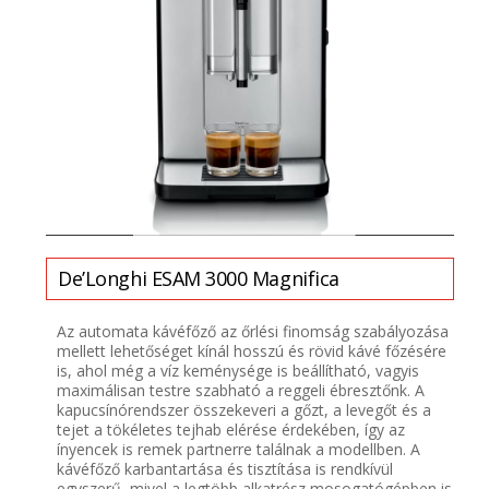
De’Longhi
ESAM 3000 Magnifica
Az automata kávéfőző az őrlési finomság szabályozása
mellett lehetőséget kínál hosszú és rövid kávé főzésére
is, ahol még a víz keménysége is beállítható, vagyis
maximálisan testre szabható a reggeli ébresztőnk. A
kapucsínórendszer összekeveri a gőzt, a levegőt és a
tejet a tökéletes tejhab elérése érdekében, így az
ínyencek is remek partnerre találnak a modellben. A
kávéfőző karbantartása és tisztítása is rendkívül
egyszerű, mivel a legtöbb alkatrész mosogatógépben is