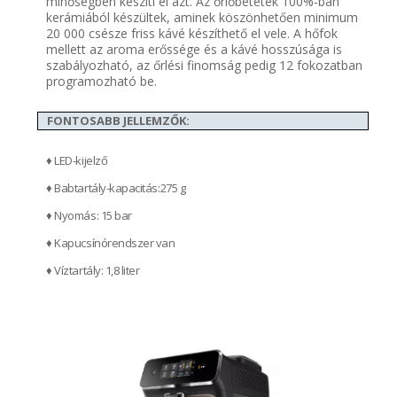
minőségben készíti el azt. Az őrlőbetétek 100%-ban
kerámiából készültek, aminek köszönhetően minimum
20 000 csésze friss kávé készíthető el vele. A hőfok
mellett az aroma erőssége és a kávé hosszúsága is
szabályozható, az őrlési finomság pedig 12 fokozatban
programozható be.
FONTOSABB JELLEMZŐK:
♦ LED-kijelző
♦ Babtartály-kapacitás:275 g
♦ Nyomás: 15 bar
♦ Kapucsínórendszer van
♦ Víztartály: 1,8 liter