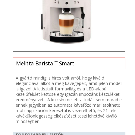
Melitta
Barista T Smart
A gyártó mindig is híres volt arról, hogy kiváló
eleganciával alkotja meg kávégépeit, amit jelen modell
is igazol. A letisztult formavilág és a LED-alapú
kezelőfelület kettőse egy igazán impozáns készüléket
eredményezett. A külcsín mellett a tudás sem marad el,
ennek jegyében az automata kávéfőző már letölthető
mobilapplikáción keresztül is vezérelhető, és 21-féle
kávékülönlegesség elkészítését teszi lehetővé kiváló
minőségben.
FONTOSABB JELLEMZŐK: