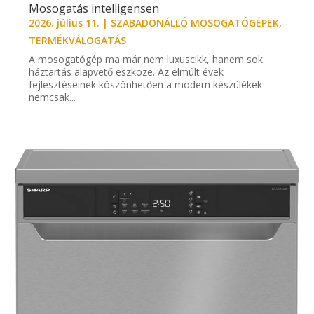
Mosogatás intelligensen
2026. július 11.
|
SZABADONÁLLÓ MOSOGATÓGÉPEK
,
TERMÉKVÁLOGATÁS
A mosogatógép ma már nem luxuscikk, hanem sok
háztartás alapvető eszköze. Az elmúlt évek
fejlesztéseinek köszönhetően a modern készülékek
nemcsak...