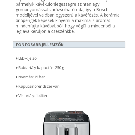
bármelyik kávékülönlegességre szintén egy
gombnyomással varázsolható oda, így a Bosch
modelljével valóban egyszerű a kávéfőzés. A kerámia
őrlőpengék képesek kinyerni a maximális aromát
mindenfajta kávébabból, hogy végül a mindenből a
legjava kerüljön a csészénkbe.
FONTOSABB JELLEMZŐK:
♦ LED-kijelző
♦ Babtartály-kapacitás: 250 g
♦ Nyomás: 15 bar
♦ Kapucsínórendszer van
♦ Víztartály: 1,4 liter