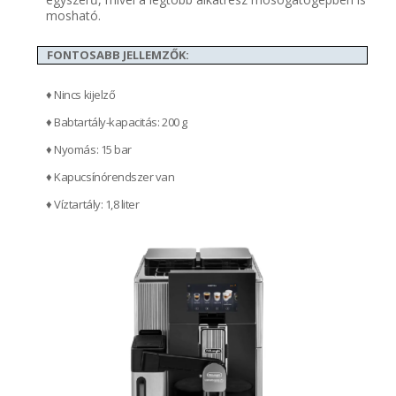
mosható.
FONTOSABB JELLEMZŐK:
♦ Nincs kijelző
♦ Babtartály-kapacitás: 200 g
♦ Nyomás: 15 bar
♦ Kapucsínórendszer van
♦ Víztartály: 1,8 liter