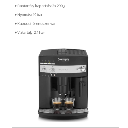
♦ Babtartály-kapacitás: 2x 290 g
♦ Nyomás: 19 bar
♦ Kapucsínórendszer van
♦ Víztartály: 2,1 liter