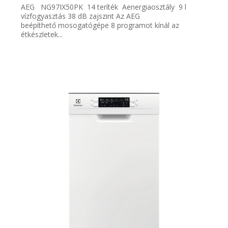
AEG NG97IX50PK 14 teríték Aenergiaosztály 9 l
vízfogyasztás 38 dB zajszint Az AEG
beépíthető mosogatógépe 8 programot kínál az
étkészletek...