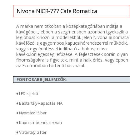
Nivona
NICR-777 Cafe Romatica
A márka nem titkoltan a középkategóriában indítja a
kávégépeit, ebben a szegmensben azonban igyekszik a
legjobbat kihozni a modellekből. Jelen Nivona automata
kávéfőző is egygombos kapucsínórendszerrel működik,
vagyis egy érintéssel indítható a habos, olasz
kávékülönlegesség lefőzése. A fejlesztések során olyan
finomságokra is figyeltek, mint a halk őrlés, vagy éppen
az Eco módban történő használat.
FONTOSABB JELLEMZŐK:
♦ LED-kijelző
♦ Babtartály-kapacitás: NA
♦ Nyomás: 15 bar
♦ Kapucsínórendszer van
♦ Víztartály: 2 liter