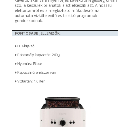
kávéról, akár valamilyen tejes kávékülönlegességről van
szó, a készülék pillanatok alatt elkészíti azt. A hosszú
élettartamról és a megbízható működésről az
automata vízkőtelenítő és tisztító programok
gondoskodnak.
FONTOSABB JELLEMZŐK:
♦ LED-kijelző
♦ Babtartály-kapacitás: 260 g
♦ Nyomás: 15 bar
♦ Kapucsínórendszer van
♦ Víztartály: 1,6 liter