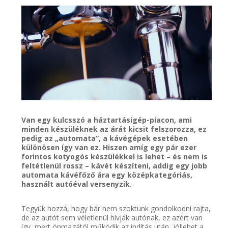
Van egy kulcsszó a háztartásigép-piacon, ami
minden készüléknek az árát kicsit felszorozza, ez
pedig az „automata”, a kávégépek esetében
különösen így van ez. Hiszen amíg egy pár ezer
forintos kotyogós készülékkel is lehet – és nem is
feltétlenül rossz – kávét készíteni, addig egy jobb
automata kávéfőző ára egy középkategóriás,
használt autóéval versenyzik.
Tegyük hozzá, hogy bár nem szoktunk gondolkodni rajta,
de az autót sem véletlenül hívják autónak, ez azért van
így, mert önmagától működik az indítás után, jóllehet a