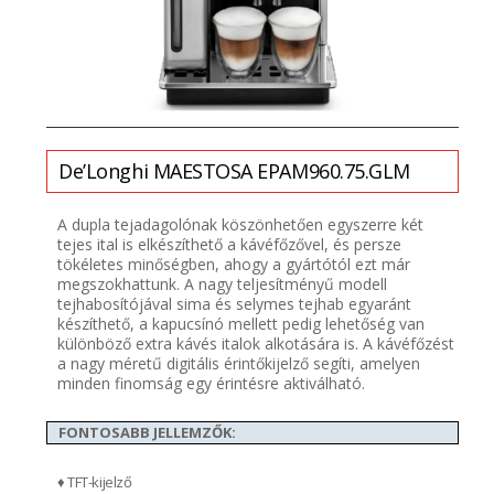
De’Longhi
MAESTOSA EPAM960.75.GLM
A dupla tejadagolónak köszönhetően egyszerre két
tejes ital is elkészíthető a kávéfőzővel, és persze
tökéletes minőségben, ahogy a gyártótól ezt már
megszokhattunk. A nagy teljesítményű modell
tejhabosítójával sima és selymes tejhab egyaránt
készíthető, a kapucsínó mellett pedig lehetőség van
különböző extra kávés italok alkotására is. A kávéfőzést
a nagy méretű digitális érintőkijelző segíti, amelyen
minden finomság egy érintésre aktiválható.
FONTOSABB JELLEMZŐK:
♦ TFT-kijelző