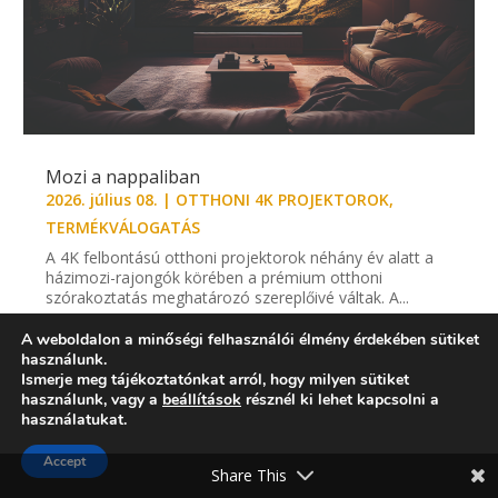
Mozi a nappaliban
2026. július 08.
|
OTTHONI 4K PROJEKTOROK
,
TERMÉKVÁLOGATÁS
A 4K felbontású otthoni projektorok néhány év alatt a
házimozi-rajongók körében a prémium otthoni
szórakoztatás meghatározó szereplőivé váltak. A...
A weboldalon a minőségi felhasználói élmény érdekében sütiket
használunk.
Ismerje meg tájékoztatónkat arról, hogy milyen sütiket
használunk, vagy a
beállítások
résznél ki lehet kapcsolni a
használatukat.
Accept
Share This