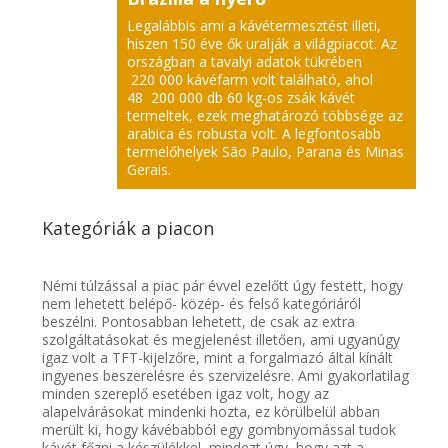
Legalábbis ami a kávétermesztést illeti,
hiszen 150 éve ők uralják a világpiacot. Az
országban a tavalyi adatok tükrében
220 000 kávéfarm volt található, ahol
48 200 000 db 60 kg-os zsák kávét
termeltek, ezek meghatározó többsége az
arabica és robusta volt. A legfontosabb
termelőhelyek São Paulo, Parana és Minas
Gerais.
Kategóriák a piacon
Némi túlzással a piac pár évvel ezelőtt úgy festett, hogy
nem lehetett belépő- közép- és felső kategóriáról
beszélni. Pontosabban lehetett, de csak az extra
szolgáltatásokat és megjelenést illetően, ami ugyanúgy
igaz volt a TFT-kijelzőre, mint a forgalmazó által kínált
ingyenes beszerelésre és szervizelésre. Ami gyakorlatilag
minden szereplő esetében igaz volt, hogy az
alapelvárásokat mindenki hozta, ez körülbelül abban
merült ki, hogy kávébabból egy gombnyomással tudok
kávét főzni a készülékkel, mindezt úgy, hogy azt a