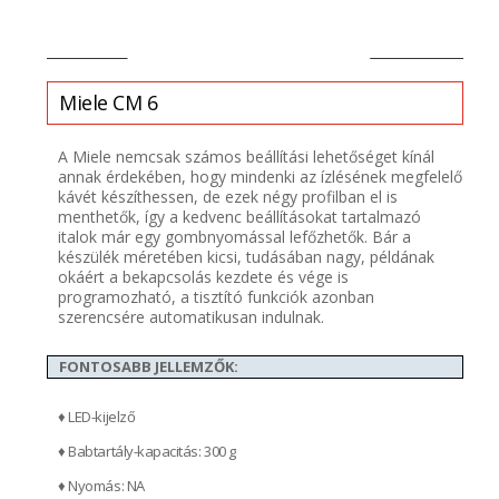
Miele CM 6
A Miele nemcsak számos beállítási lehetőséget kínál
annak érdekében, hogy mindenki az ízlésének megfelelő
kávét készíthessen, de ezek négy profilban el is
menthetők, így a kedvenc beállításokat tartalmazó
italok már egy gombnyomással lefőzhetők. Bár a
készülék méretében kicsi, tudásában nagy, példának
okáért a bekapcsolás kezdete és vége is
programozható, a tisztító funkciók azonban
szerencsére automatikusan indulnak.
FONTOSABB JELLEMZŐK:
♦ LED-kijelző
♦ Babtartály-kapacitás: 300 g
♦ Nyomás: NA