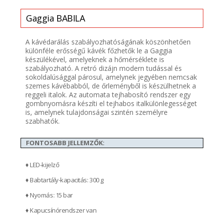
Gaggia
BABILA
A kávédarálás szabályozhatóságának köszönhetően
különféle erősségű kávék főzhetők le a Gaggia
készülékével, amelyeknek a hőmérséklete is
szabályozható. A retró dizájn modern tudással és
sokoldalúsággal párosul, amelynek jegyében nemcsak
szemes kávébabból, de őrleményből is készülhetnek a
reggeli italok. Az automata tejhabosító rendszer egy
gombnyomásra készíti el tejhabos italkülönlegességet
is, amelynek tulajdonságai szintén személyre
szabhatók.
FONTOSABB JELLEMZŐK:
♦ LED-kijelző
♦ Babtartály-kapacitás: 300 g
♦ Nyomás: 15 bar
♦ Kapucsínórendszer van