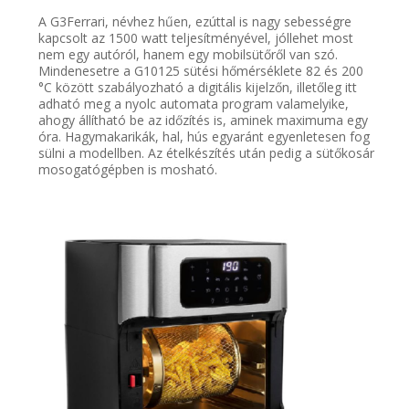
A G3Ferrari, névhez hűen, ezúttal is nagy sebességre
kapcsolt az 1500 watt teljesítményével, jóllehet most
nem egy autóról, hanem egy mobilsütőről van szó.
Mindenesetre a G10125 sütési hőmérséklete 82 és 200
°C között szabályozható a digitális kijelzőn, illetőleg itt
adható meg a nyolc automata program valamelyike,
ahogy állítható be az időzítés is, aminek maximuma egy
óra. Hagymakarikák, hal, hús egyaránt egyenletesen fog
sülni a modellben. Az ételkészítés után pedig a sütőkosár
mosogatógépben is mosható.