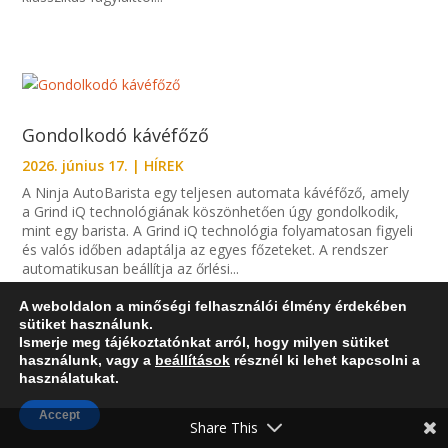
Gondolkodó kávéfőző
2026. június 17.
|
HÍREK
A Ninja AutoBarista egy teljesen automata kávéfőző, amely
a Grind iQ technológiának köszönhetően úgy gondolkodik,
mint egy barista. A Grind iQ technológia folyamatosan figyeli
és valós időben adaptálja az egyes főzeteket. A rendszer
automatikusan beállítja az őrlési...
A weboldalon a minőségi felhasználói élmény érdekében
sütiket használunk.
Ismerje meg tájékoztatónkat arról, hogy milyen sütiket
használunk, vagy a
beállítások
résznél ki lehet kapcsolni a
használatukat.
Accept
Share This