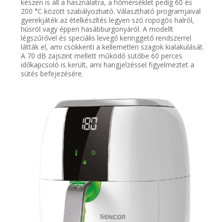
készen is áll a használatra, a hőmérséklet pedig 60 és
200 °C között szabályozható. Választható programjaival
gyerekjáték az ételkészítés legyen szó ropogós halról,
húsról vagy éppen hasábburgonyáról. A modellt
légszűrővel és speciális levegő keringgető rendszerrel
látták el, ami csökkenti a kellemetlen szagok kialakulását.
A 70 dB zajszint mellett működő sütőbe 60 perces
időkapcsoló is került, ami hangjelzéssel figyelmeztet a
sütés befejezésére.