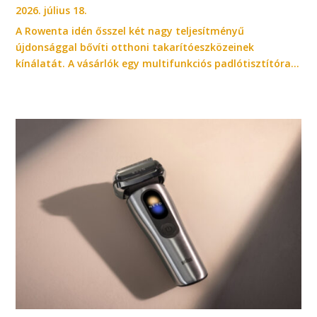
2026. július 18.
A Rowenta idén ősszel két nagy teljesítményű
újdonsággal bővíti otthoni takarítóeszközeinek
kínálatát. A vásárlók egy multifunkciós padlótisztítóra...