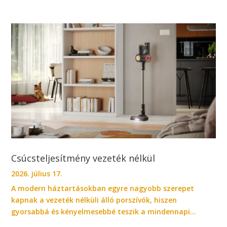
Csúcsteljesítmény vezeték nélkül
2026. július 17.
A modern háztartásokban egyre nagyobb szerepet
kapnak a vezeték nélküli álló porszívók, hiszen
gyorsabbá és kényelmesebbé teszik a mindennapi...