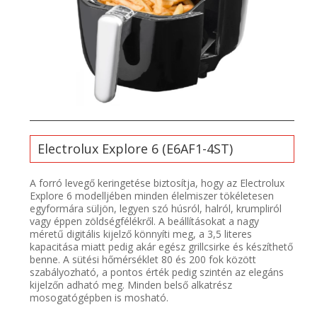
Electrolux Explore 6 (E6AF1-4ST)
A forró levegő keringetése biztosítja, hogy az Electrolux
Explore 6 modelljében minden élelmiszer tökéletesen
egyformára süljön, legyen szó húsról, halról, krumpliról
vagy éppen zöldségfélékről. A beállításokat a nagy
méretű digitális kijelző könnyíti meg, a 3,5 literes
kapacitása miatt pedig akár egész grillcsirke és készíthető
benne. A sütési hőmérséklet 80 és 200 fok között
szabályozható, a pontos érték pedig szintén az elegáns
kijelzőn adható meg. Minden belső alkatrész
mosogatógépben is mosható.