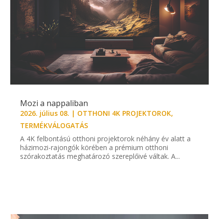
Mozi a nappaliban
2026. július 08.
|
OTTHONI 4K PROJEKTOROK
,
TERMÉKVÁLOGATÁS
A 4K felbontású otthoni projektorok néhány év alatt a
házimozi-rajongók körében a prémium otthoni
szórakoztatás meghatározó szereplőivé váltak. A...