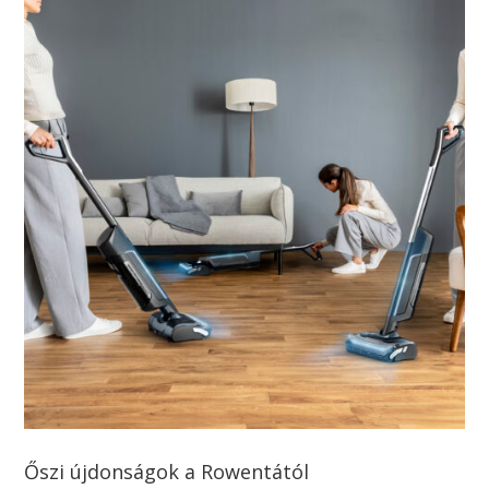
Őszi újdonságok a Rowentától