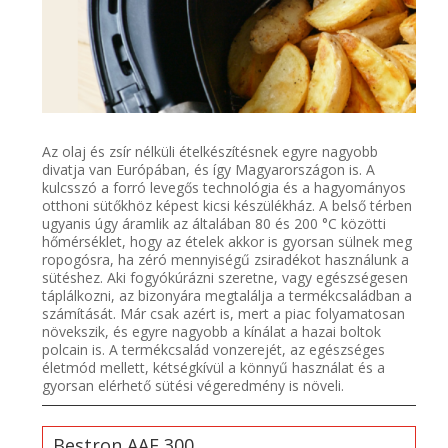
Az olaj és zsír nélküli ételkészítésnek egyre nagyobb
divatja van Európában, és így Magyarországon is. A
kulcsszó a forró levegős technológia és a hagyományos
otthoni sütőkhöz képest kicsi készülékház. A belső térben
ugyanis úgy áramlik az általában 80 és 200 °C közötti
hőmérséklet, hogy az ételek akkor is gyorsan sülnek meg
ropogósra, ha zéró mennyiségű zsiradékot használunk a
sütéshez. Aki fogyókúrázni szeretne, vagy egészségesen
táplálkozni, az bizonyára megtalálja a termékcsaládban a
számítását. Már csak azért is, mert a piac folyamatosan
növekszik, és egyre nagyobb a kínálat a hazai boltok
polcain is. A termékcsalád vonzerejét, az egészséges
életmód mellett, kétségkívül a könnyű használat és a
gyorsan elérhető sütési végeredmény is növeli.
Bestron AAF 300