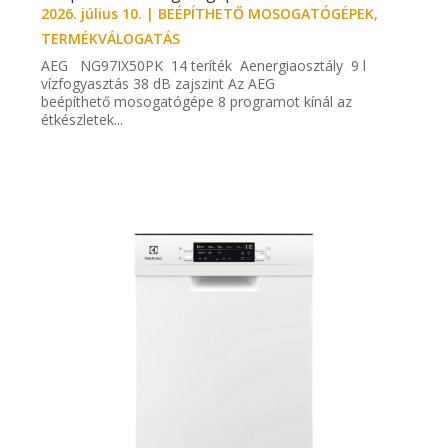
2026. július 10.
|
BEÉPÍTHETŐ MOSOGATÓGÉPEK
,
TERMÉKVÁLOGATÁS
AEG NG97IX50PK 14 teríték Aenergiaosztály 9 l
vízfogyasztás 38 dB zajszint Az AEG
beépíthető mosogatógépe 8 programot kínál az
étkészletek...