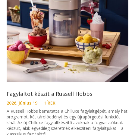
Fagylaltot készít a Russell Hobbs
2026. június 19.
|
HÍREK
A Russell Hobbs bemutatta a Chilluxe fagylaltgépét, amely hét
programot, két tárolóedényt és egy újrapörgetési funkciót
kínál. Az új Chilluxe fagylaltkészítő azoknak a fogyasztóknak
készült, akik egyedileg szeretnék elkészíteni fagylaltjukat – a
klasszikus fagylalttól...