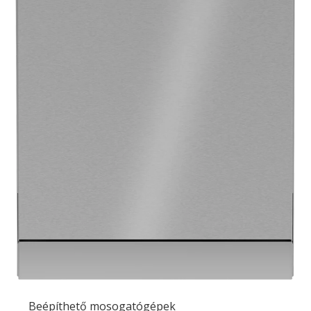
Beépíthető mosogatógépek