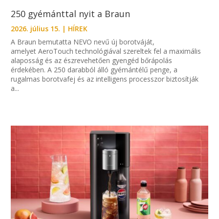
250 gyémánttal nyit a Braun
2026. július 15.
|
HÍREK
A Braun bemutatta NEVO nevű új borotváját,
amelyet AeroTouch technológiával szereltek fel a maximális
alaposság és az észrevehetően gyengéd bőrápolás
érdekében. A 250 darabból álló gyémántélű penge, a
rugalmas borotvafej és az intelligens processzor biztosítják
a...