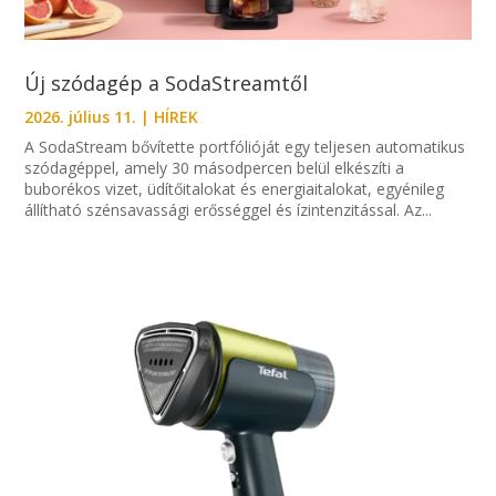
Új szódagép a SodaStreamtől
2026. július 11.
|
HÍREK
A SodaStream bővítette portfólióját egy teljesen automatikus
szódagéppel, amely 30 másodpercen belül elkészíti a
buborékos vizet, üdítőitalokat és energiaitalokat, egyénileg
állítható szénsavassági erősséggel és ízintenzitással. Az...