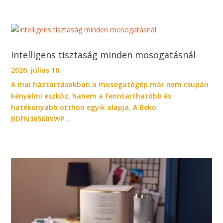
Intelligens tisztaság minden mosogatásnál
2026. július 16.
A mai háztartásokban a mosogatógép már nem csupán
kényelmi eszköz, hanem a fenntarthatóbb és
hatékonyabb otthon egyik alapja. A Beko
BDFN36560XWP...