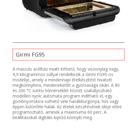
Girmi FG95
A masszív acélház miatt érthető, hogy viszonylag nagy,
4,9 kilogrammos súllyal rendelkezik a Girmi FG95-os
modellje, amely a mindennapi ételkészítést hivatott
megkönnyíteni, mindenekelőtt a gyorsasága okán. A 80
és 200 °C sütési hőmérséklet között szabályozható
modellen nyolc automata program indítható el, egy
gombnyomásra süthető vele hasábburgonya, hús vagy
éppen különféle halak. Az ételek készítésének ideje előre
programozható, aminek a maximuma 60 perc. A
beállításokat digitális kijelző könnyíti meg.