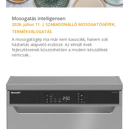
Mosogatás intelligensen
2026. július 11.
|
SZABADONÁLLÓ MOSOGATÓGÉPEK
,
TERMÉKVÁLOGATÁS
A mosogatógép ma már nem luxuscikk, hanem sok
háztartás alapvető eszköze. Az elmúlt évek
fejlesztéseinek köszönhetően a modern készülékek
nemcsak...