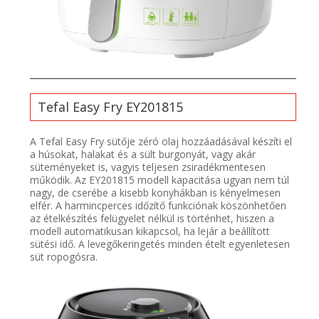
Tefal Easy Fry EY201815
A Tefal Easy Fry sütője zéró olaj hozzáadásával készíti el
a húsokat, halakat és a sült burgonyát, vagy akár
süteményeket is, vagyis teljesen zsiradékmentesen
működik. Az EY201815 modell kapacitása ugyan nem túl
nagy, de cserébe a kisebb konyhákban is kényelmesen
elfér. A harmincperces időzítő funkciónak köszönhetően
az ételkészítés felügyelet nélkül is történhet, hiszen a
modell automatikusan kikapcsol, ha lejár a beállított
sütési idő. A levegőkeringetés minden ételt egyenletesen
süt ropogósra.