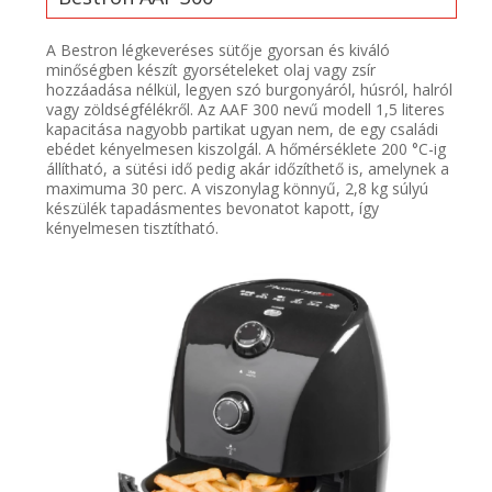
A Bestron légkeveréses sütője gyorsan és kiváló
minőségben készít gyorsételeket olaj vagy zsír
hozzáadása nélkül, legyen szó burgonyáról, húsról, halról
vagy zöldségfélékről. Az AAF 300 nevű modell 1,5 literes
kapacitása nagyobb partikat ugyan nem, de egy családi
ebédet kényelmesen kiszolgál. A hőmérséklete 200 °C-ig
állítható, a sütési idő pedig akár időzíthető is, amelynek a
maximuma 30 perc. A viszonylag könnyű, 2,8 kg súlyú
készülék tapadásmentes bevonatot kapott, így
kényelmesen tisztítható.