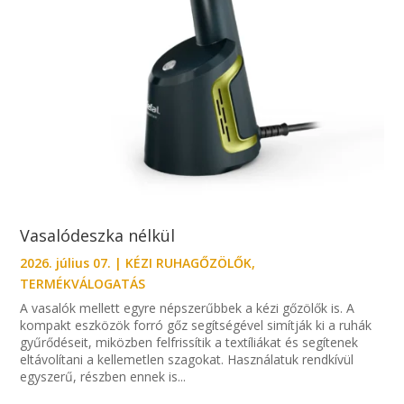
Vasalódeszka nélkül
2026. július 07.
|
KÉZI RUHAGŐZÖLŐK
,
TERMÉKVÁLOGATÁS
A vasalók mellett egyre népszerűbbek a kézi gőzölők is. A
kompakt eszközök forró gőz segítségével simítják ki a ruhák
gyűrődéseit, miközben felfrissítik a textíliákat és segítenek
eltávolítani a kellemetlen szagokat. Használatuk rendkívül
egyszerű, részben ennek is...