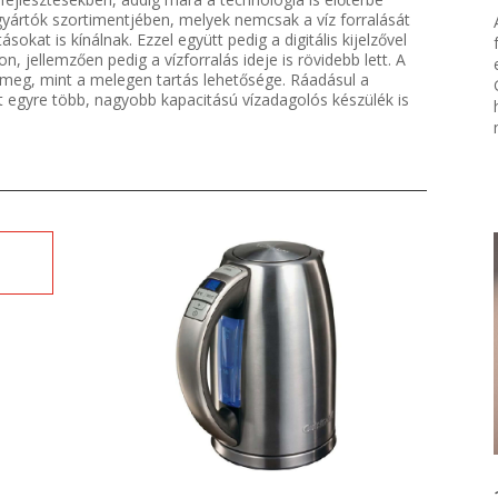
yártók szortimentjében, melyek nemcsak a víz forralását
sokat is kínálnak. Ezzel együtt pedig a digitális kijelzővel
 jellemzően pedig a vízforralás ideje is rövidebb lett. A
k meg, mint a melegen tartás lehetősége. Ráadásul a
 egyre több, nagyobb kapacitású vízadagolós készülék is