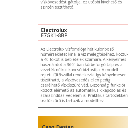
vízkövesedést gátolja, ez utóbbi kivehető és
szintén tisztítható.
Electrolux
E7GK1-8BP
Az Electrolux vízforralója hét különböző
hőmérsékletet kínál a víz melegítéséhez, köztü
a 40 fokot is bébiételek számára. A kényelmes
használatot a 360°-ban körbeforgó talp és a
vezeték nélküli kancsó biztosítja. A modell
rejtett fűtőszállal rendelkezik, így kényelmesen
tisztítható, a vízkövesedés ellen pedig
cserélhető vízkőszűrő véd. Biztonsági funkciói
között elérhető az automatikus kikapcsolás és 
szárazindítás-védelem is. Praktikus tartozékkén
teafűszűrő is tartozik a modellhez.
Caso Design