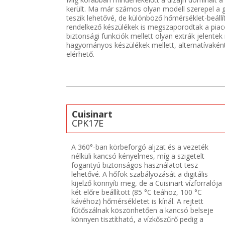
került. Ma már számos olyan modell szerepel a g
teszik lehetővé, de különböző hőmérséklet-beállítá
rendelkező készülékek is megszaporodtak a piacon,
biztonsági funkciók mellett olyan extrák jelente
hagyományos készülékek mellett, alternatívaként
elérhető.
Cuisinart
CPK17E
A 360°-ban körbeforgó aljzat és a vezeték
nélküli kancsó kényelmes, míg a szigetelt
fogantyú biztonságos használatot tesz
lehetővé. A hőfok szabályozását a digitális
kijelző könnyíti meg, de a Cuisinart vízforralója
két előre beállított (85 °C teához, 100 °C
kávéhoz) hőmérsékletet is kínál. A rejtett
fűtőszálnak köszönhetően a kancsó belseje
könnyen tisztítható, a vízkőszűrő pedig a