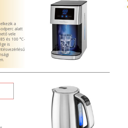
elkezik a
sodperc alatt
hető vele
 85 és 100 °C-
ége is
ntésvezérlésű
onsági
en.
mi