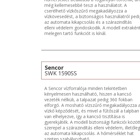
még kellemesebbé teszi a használatot. A
cserélhető vízkőszűrő megakadályozza a
vízkövesedést, a biztonságos használatról pedi
az automata kikapcsolás és a szárazindítás
elleni védelem gondoskodik. A modell extrakén
melegen tartó funkciót is kínál.
Sencor
SWK 1590SS
A Sencor vízforralója minden tekintetben
kényelmesen használható, hiszen a kancsó
vezeték nélküli, a talpazat pedig 360 fokban
elforgó. A mosható vízszűrő megakadályozza 
vízkő képződését, és mivel a fűtőszál a talpban
van elhelyezve, így a kancsó tisztítása is
gyerekjáték. A modell biztonsági funkciói közöt
szerepel a szárazindítás elleni védelem, illetőle
az automata kikapcsolás. A hőmérséklet hat
szinten szabályozható.