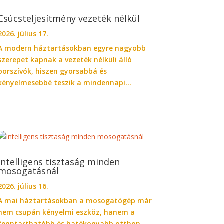
Csúcsteljesítmény vezeték nélkül
2026. július 17.
A modern háztartásokban egyre nagyobb
szerepet kapnak a vezeték nélküli álló
porszívók, hiszen gyorsabbá és
kényelmesebbé teszik a mindennapi...
Intelligens tisztaság minden
mosogatásnál
2026. július 16.
A mai háztartásokban a mosogatógép már
nem csupán kényelmi eszköz, hanem a
fenntarthatóbb és hatékonyabb otthon