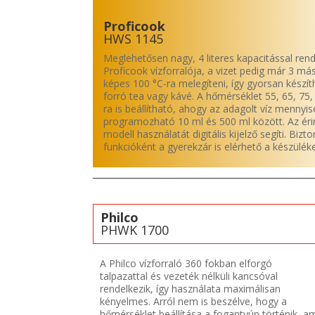
Proficook
HWS 1145
Meglehetősen nagy, 4 literes kapacitással rend
Proficook vízforralója, a vizet pedig már 3 má
képes 100 °C-ra melegíteni, így gyorsan készít
forró tea vagy kávé. A hőmérséklet 55, 65, 75,
ra is beállítható, ahogy az adagolt víz mennyis
programozható 10 ml és 500 ml között. Az éri
modell használatát digitális kijelző segíti. Bizt
funkcióként a gyerekzár is elérhető a készülék
Philco
PHWK 1700
A Philco vízforraló 360 fokban elforgó
talpazattal és vezeték nélküli kancsóval
rendelkezik, így használata maximálisan
kényelmes. Arról nem is beszélve, hogy a
hőmérséklet beállítása a fogantyún történik, a