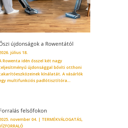
Őszi újdonságok a Rowentától
2026. július 18.
A Rowenta idén ősszel két nagy
teljesítményű újdonsággal bővíti otthoni
takarítóeszközeinek kínálatát. A vásárlók
egy multifunkciós padlótisztítóra...
Forralás felsőfokon
2025. november 04.
|
TERMÉKVÁLOGATÁS
,
VÍZFORRALÓ