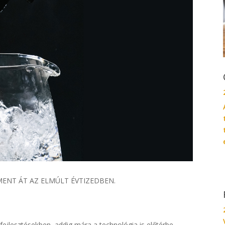
ENT ÁT AZ ELMÚLT ÉVTIZEDBEN.
fejlesztésekben, addig mára a technológia is előtérbe