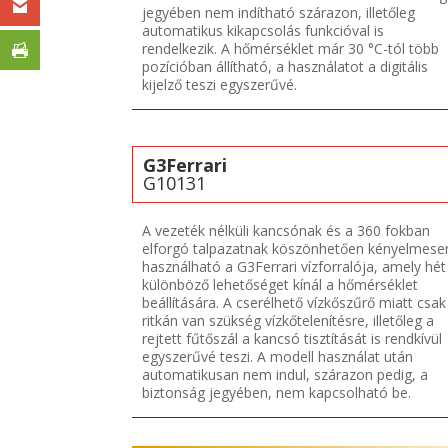
jegyében nem indítható szárazon, illetőleg
automatikus kikapcsolás funkcióval is
rendelkezik. A hőmérséklet már 30 °C-tól több
pozícióban állítható, a használatot a digitális
kijelző teszi egyszerűvé.
G3Ferrari
G10131
A vezeték nélküli kancsónak és a 360 fokban
elforgó talpazatnak köszönhetően kényelmese
használható a G3Ferrari vízforralója, amely hét
különböző lehetőséget kínál a hőmérséklet
beállítására. A cserélhető vízkőszűrő miatt csak
ritkán van szükség vízkőtelenítésre, illetőleg a
rejtett fűtőszál a kancsó tisztítását is rendkívül
egyszerűvé teszi. A modell használat után
automatikusan nem indul, szárazon pedig, a
biztonság jegyében, nem kapcsolható be.