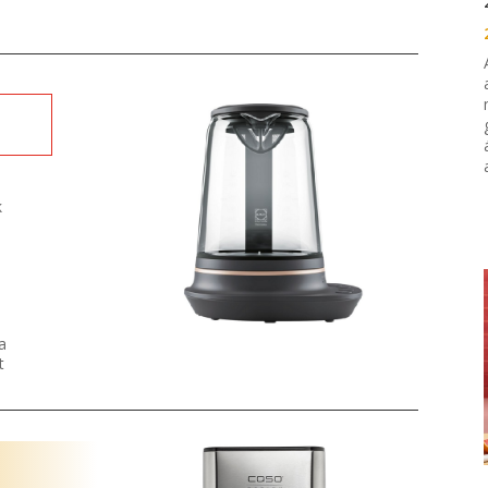
k
a
t