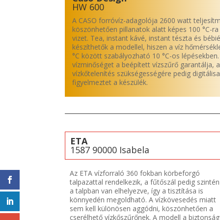
HW 600
A CASO forróvíz-adagolója 2600 watt teljesí
köszönhetően pillanatok alatt képes 100 °C-ra
vizet. Tea, instant kávé, instant tészta és bébié
készíthetők a modellel, hiszen a víz hőmérsékl
°C között szabályozható 10 °C-os lépésekben.
vízminőséget a beépített vízszűrő garantálja, a
vízkőtelenítés szükségességére pedig digitálisa
figyelmeztet a készülék.
ETA
1587 90000 Isabela
Az ETA vízforraló 360 fokban körbeforgó
talpazattal rendelkezik, a fűtőszál pedig szintén
a talpban van elhelyezve, így a tisztítása is
könnyedén megoldható. A vízkövesedés miatt
sem kell különösen aggódni, köszönhetően a
cserélhető vízkőszűrőnek. A modell a biztonság