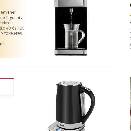
tményének
 melegíteni a
telek is
ete 40 és 100
 A tökéletes
n is