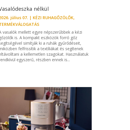
Vasalódeszka nélkül
2026. július 07.
|
KÉZI RUHAGŐZÖLŐK
,
TERMÉKVÁLOGATÁS
A vasalók mellett egyre népszerűbbek a kézi
gőzölők is. A kompakt eszközök forró gőz
segítségével simítják ki a ruhák gyűrődéseit,
miközben felfrissítik a textíliákat és segítenek
eltávolítani a kellemetlen szagokat. Használatuk
rendkívül egyszerű, részben ennek is...