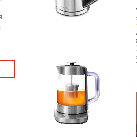
g
t
a
t
g