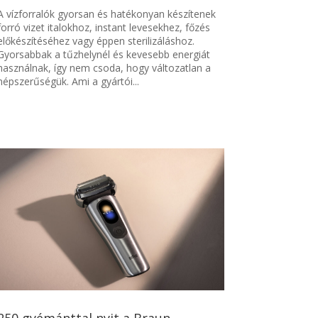
A vízforralók gyorsan és hatékonyan készítenek
forró vizet italokhoz, instant levesekhez, főzés
előkészítéséhez vagy éppen sterilizáláshoz.
Gyorsabbak a tűzhelynél és kevesebb energiát
használnak, így nem csoda, hogy változatlan a
népszerűségük. Ami a gyártói...
250 gyémánttal nyit a Braun