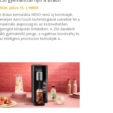
2026. július 15.
|
HÍREK
A Braun bemutatta NEVO nevű új borotváját,
amelyet AeroTouch technológiával szereltek fel a
maximális alaposság és az észrevehetően
gyengéd bőrápolás érdekében. A 250 darabból
álló gyémántélű penge, a rugalmas borotvafej és
az intelligens processzor biztosítják a...