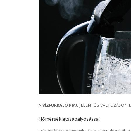
A
VÍZFORRALÓ PIAC
JELENTŐS VÁLTOZÁSON M
Hőmérsékletszabályozással
Míg korábban mindenekelőtt a dizájn dominált a 