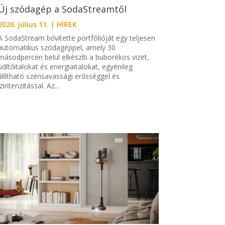
Új szódagép a SodaStreamtől
2026. július 11.
|
HÍREK
A SodaStream bővítette portfólióját egy teljesen
automatikus szódagéppel, amely 30
másodpercen belül elkészíti a buborékos vizet,
üdítőitalokat és energiaitalokat, egyénileg
állítható szénsavassági erősséggel és
ízintenzitással. Az...