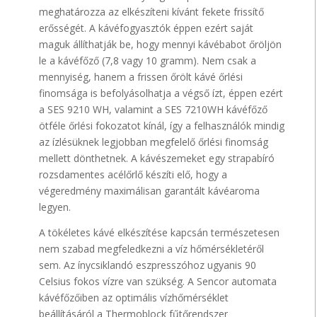
meghatározza az elkészíteni kívánt fekete frissítő
erősségét. A kávéfogyasztók éppen ezért saját
maguk állíthatják be, hogy mennyi kávébabot őröljön
le a kávéfőző (7,8 vagy 10 gramm). Nem csak a
mennyiség, hanem a frissen őrölt kávé őrlési
finomsága is befolyásolhatja a végső ízt, éppen ezért
a SES 9210 WH, valamint a SES 7210WH kávéfőző
ötféle őrlési fokozatot kínál, így a felhasználók mindig
az ízlésüknek legjobban megfelelő őrlési finomság
mellett dönthetnek. A kávészemeket egy strapabíró
rozsdamentes acélőrlő készíti elő, hogy a
végeredmény maximálisan garantált kávéaroma
legyen.
A tökéletes kávé elkészítése kapcsán természetesen
nem szabad megfeledkezni a víz hőmérsékletéről
sem. Az ínycsiklandó eszpresszóhoz ugyanis 90
Celsius fokos vízre van szükség. A Sencor automata
kávéfőzőiben az optimális vízhőmérséklet
beállításáról a Thermoblock fűtőrendszer