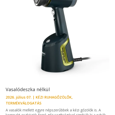
Vasalódeszka nélkül
2026. július 07.
|
KÉZI RUHAGŐZÖLŐK
,
TERMÉKVÁLOGATÁS
A vasalók mellett egyre népszerűbbek a kézi gőzölők is. A
kompakt eszközök forró gőz segítségével simítják ki a ruhák