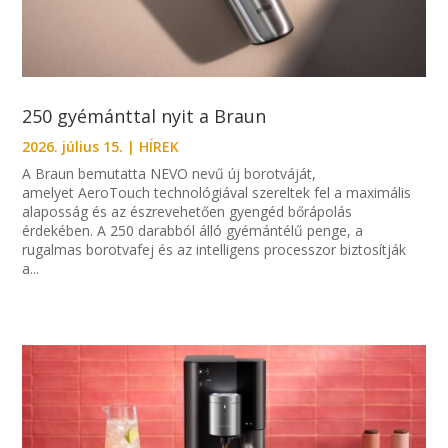
250 gyémánttal nyit a Braun
2026. július 15.
|
HÍREK
A Braun bemutatta NEVO nevű új borotváját,
amelyet AeroTouch technológiával szereltek fel a maximális
alaposság és az észrevehetően gyengéd bőrápolás
érdekében. A 250 darabból álló gyémántélű penge, a
rugalmas borotvafej és az intelligens processzor biztosítják
a...