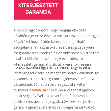
A Sencor úgy döntött, hogy megajándékozza
vásárlóit egy extra évvel. A vállalat hisz abban, hogy a
készülékei hosszú időn keresztül megbízhatóan
szolgálják a felhasználókat, ezért a jogszabályban
meghatározott kötelező és az önkéntesen biztosított
jótállási időn felül további egy éves időszakra
kiterjesztett garanciát biztosít a vásárlók részére.
Fontos azonban figyelembe venni, hogy ezzel a
lehetőséggel kizárólag magánszemélyek élhetnek. Az
ingyenes kiterjesztett garancia igénybevételéhez a
vásárlóknak 30 napon belül regisztrálni kell a
terméket a
www.sencor.hu
-n a vásárlást igazoló
blokk segítségével. Ezt követően a felhasználók
elektronikus úton megkapják a 2+1 év kiterjesztett
garancia igénybevételéhez szükséges tanúsítványt.