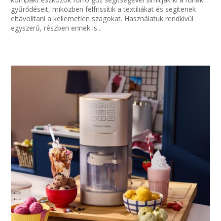
gyűrődéseit, miközben felfrissítik a textíliákat és segítenek
eltávolítani a kellemetlen szagokat. Használatuk rendkívül
egyszerű, részben ennek is...