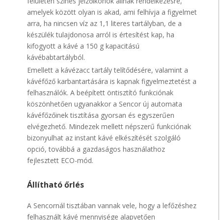
felületen színes jelzőikonok állnak rendelkezésre,
amelyek között olyan is akad, ami felhívja a figyelmet
arra, ha nincsen víz az 1,1 literes tartályban, de a
készülék tulajdonosa arról is értesítést kap, ha
kifogyott a kávé a 150 g kapacitású
kávébabtartályból.
Emellett a kávézacc tartály telítődésére, valamint a
kávéfőző karbantartására is kapnak figyelmeztetést a
felhasználók. A beépített öntisztító funkciónak
köszönhetően ugyanakkor a Sencor új automata
kávéfőzőinek tisztítása gyorsan és egyszerűen
elvégezhető. Mindezek mellett népszerű funkciónak
bizonyulhat az instant kávé elkészítését szolgáló
opció, továbbá a gazdaságos használathoz
fejlesztett ECO-mód.
Állítható őrlés
A Sencornál tisztában vannak vele, hogy a lefőzéshez
felhasznált kávé mennyisége alapvetően