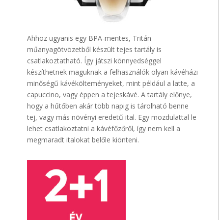
Ahhoz ugyanis egy BPA-mentes, Tritán
műanyagötvözetből készült tejes tartály is
csatlakoztatható. Így játszi könnyedséggel
készíthetnek maguknak a felhasználók olyan kávéházi
minőségű kávékölteményeket, mint például a latte, a
capuccino, vagy éppen a tejeskávé. A tartály előnye,
hogy a hűtőben akár több napig is tárolható benne
tej, vagy más növényi eredetű ital. Egy mozdulattal le
lehet csatlakoztatni a kávéfőzőről, így nem kell a
megmaradt italokat belőle kiönteni.