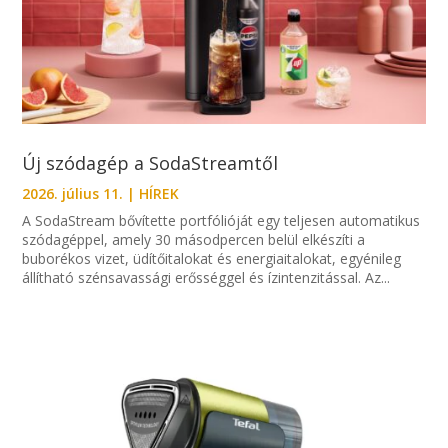
Új szódagép a SodaStreamtől
2026. július 11.
|
HÍREK
A SodaStream bővítette portfólióját egy teljesen automatikus
szódagéppel, amely 30 másodpercen belül elkészíti a
buborékos vizet, üdítőitalokat és energiaitalokat, egyénileg
állítható szénsavassági erősséggel és ízintenzitással. Az...