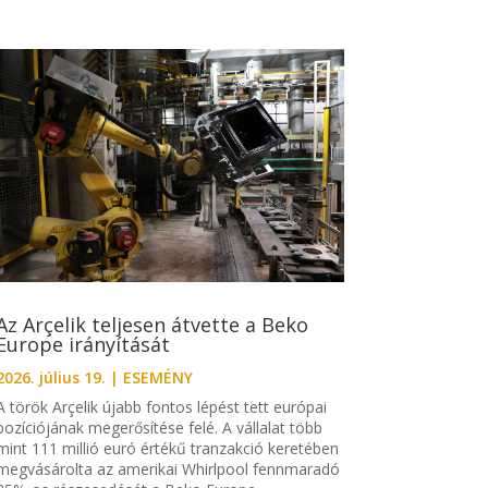
Az Arçelik teljesen átvette a Beko
Europe irányítását
2026. július 19.
|
ESEMÉNY
A török Arçelik újabb fontos lépést tett európai
pozíciójának megerősítése felé. A vállalat több
mint 111 millió euró értékű tranzakció keretében
megvásárolta az amerikai Whirlpool fennmaradó