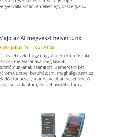
25%-os részesedését a Beko Europe
vegyesvállalatban, emellett egy összegben...
Majd az AI megveszi helyettünk
2026. július 19.
|
KUTATÁS
Tíz évvel ezelőtt egy nagyobb értékű műszaki
termék megvásárlása még kisebb
kutatómunkának számított. Bementem két-
három üzletbe, körülnéztem, meghallgattam az
eladók tanácsait, már ha valóban használható
tanácsokat kaptam, összehasonlítottam a...