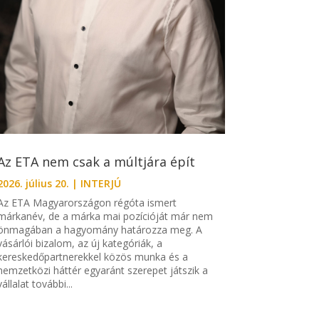
Az ETA nem csak a múltjára épít
2026. július 20.
|
INTERJÚ
Az ETA Magyarországon régóta ismert
márkanév, de a márka mai pozícióját már nem
önmagában a hagyomány határozza meg. A
vásárlói bizalom, az új kategóriák, a
kereskedőpartnerekkel közös munka és a
nemzetközi háttér egyaránt szerepet játszik a
vállalat további...