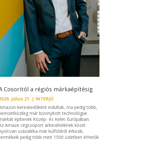
A Cosoritól a régiós márkaépítésig
2026. július 21.
|
INTERJÚ
Amazon-kereskedőként indultak, ma pedig több,
nemzetközileg már bizonyított technológiai
márkát építenek Közép- és Kelet-Európában.
Az Amaze cégcsoport árbevételének közel
nyolcvan százaléka már külföldről érkezik,
termékeik pedig több mint 1500 üzletben érhetők