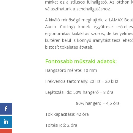
minket ez a stílusos fülhallgató. Az otthon
választhatunk a zenehallgatáshoz.
A kiváló minőségű meghajtók, a LAMAX Beat
Audio Coding) kodek együttese erőtelje
ergonomikus kialakítás szoros, de kényelmes i
kültéren belül is könnyű irányítást tesz lehe
biztosít tökéletes átvitelt.
Fontosabb műszaki adatok:
Hangszóró mérete: 10 mm
Frekvencia-tartomány: 20 Hz – 20 kHz
Lejátszási idő: 50% hangerő – 8 óra
80% hangerő – 4,5 óra
Tok kapacitása: 42 óra
Töltési idő: 2 óra