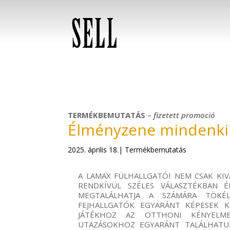
TERMÉKBEMUTATÁS
–
fizetett
promoció
Élményzene mindenki
2025. április 18.| Termékbemutatás
A LAMAX FÜLHALL
GATÓI NEM CSAK KI
RENDKÍVÜL SZÉLES VÁLASZTÉKBAN 
MEGTALÁLHATJA A SZÁMÁRA TÖKÉ
FEJHALLGATÓK
EGYARÁNT KÉPESEK KI
JÁTÉKHOZ AZ OTTHONI KÉNYELM
UTAZÁSOKHOZ
EGYARÁNT TALÁLHATU