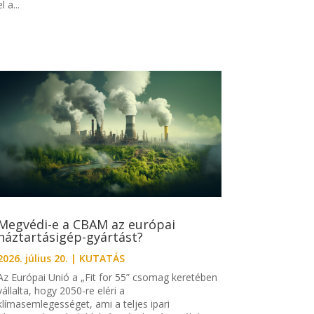
el a...
Megvédi-e a CBAM az európai
háztartásigép-gyártást?
2026. július 20.
|
KUTATÁS
Az Európai Unió a „Fit for 55” csomag keretében
vállalta, hogy 2050-re eléri a
klímasemlegességet, ami a teljes ipari