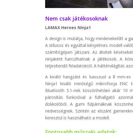
Nem csak játékosoknak
LAMAX Heroes Ninja1
A design is mutatja, hogy mindenekelőtt a g
A stílusos és egyúttal kényelmes modell való
számítógépen játszani. Az átviteli késéseket
ninjaként harcolhatnak a játékosok. A kön
teljesítendő feladatokról. A háttérvilágítás a
A kiváló hangzást és basszust a 8 mm-es
Ninja1 kiváló minőségű mikrofonja ENC te
Bluetooth 5.1-nek köszönhetően akár 10 mé
párosítás funkcióval a fülhallgató azonn
dokkolóból. A gumi fülpárnáknak köszönhet
nedvességnek. Szintén az elszánt gamerekne
keresztül is használható a modell.
Fontosabb műszaki adatok: