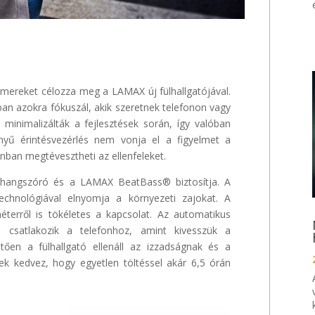
amereket célozza meg a LAMAX új fülhallgatójával.
ban azokra fókuszál, akik szeretnek telefonon vagy
 minimalizálták a fejlesztések során, így valóban
nyű érintésvezérlés nem vonja el a figyelmet a
zonban megtévesztheti az ellenfeleket.
 hangszóró és a LAMAX BeatBass® biztosítja. A
chnológiával elnyomja a környezeti zajokat. A
terről is tökéletes a kapcsolat. Az automatikus
al csatlakozik a telefonhoz, amint kivesszük a
ően a fülhallgató ellenáll az izzadságnak és a
k kedvez, hogy egyetlen töltéssel akár 6,5 órán