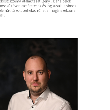
ökoszisztéma átalakítását igényli. Bár a célok
hosszú távon dicséretesek és logikusak, számos
elemük túlzott terheket róhat a magánszektorra,
és...