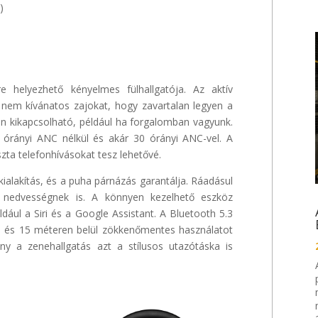
)
re helyezhető kényelmes fülhallgatója. Az aktív
, nem kívánatos zajokat, hogy zavartalan legyen a
én kikapcsolható, például ha forgalomban vagyunk.
5 órányi ANC nélkül és akár 30 órányi ANC-vel. A
szta telefonhívásokat tesz lehetővé.
alakítás, és a puha párnázás garantálja. Ráadásul
a nedvességnek is. A könnyen kezelhető eszköz
ldául a Siri és a Google Assistant. A Bluetooth 5.3
re és 15 méteren belül zökkenőmentes használatot
ny a zenehallgatás azt a stílusos utazótáska is