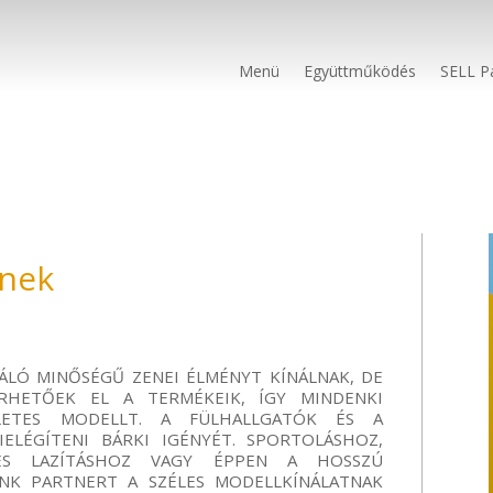
Menü
Együttműködés
SELL P
nek
VÁLÓ MINŐSÉGŰ ZENEI ÉLMÉNYT
KÍNÁLNAK
, DE
ÉRHETŐEK EL
A TERMÉKEIK
, ÍGY MINDENKI
LETES MODELLT. A FÜLHALLGATÓK
ÉS
A
ELÉGÍTENI BÁRKI IGÉNYÉT. SPORTOLÁSHOZ,
ES LAZÍTÁSHOZ VAGY ÉPPEN A HOSSZÚ
NK PARTNER
T A SZÉLES MODELLKÍNÁLATNAK