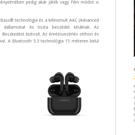
 kényelmében pedig akár Játék vagy Film módot is
Bass® technológia és a kifinomult AAC (Advanced
s dallamokat és tiszta beszédet kínálnak. Az
lleszkedést biztosít. Az érintésvezérlés otthon és
tővé. A Bluetooth 5.3 technológia 15 méteren belül