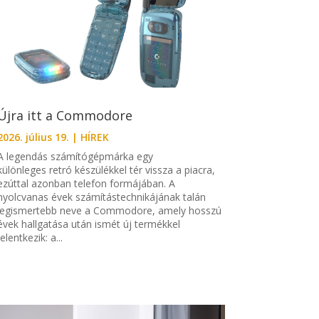
Újra itt a Commodore
2026. július 19.
|
HÍREK
A legendás számítógépmárka egy
különleges retró készülékkel tér vissza a piacra,
ezúttal azonban telefon formájában. A
nyolcvanas évek számítástechnikájának talán
legismertebb neve a Commodore, amely hosszú
évek hallgatása után ismét új termékkel
jelentkezik: a...