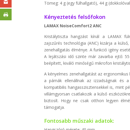
Tömeg: 4 g (egy fülhallgató), 44 g (dokkolóval
Kényeztetés felsőfokon
LAMAX NoiseComfort2 ANC
Kristálytiszta hangzást kínál a LAMAX fül
zajszűrés technológia (ANC) kizárja a külső
zenehallgatás élménye. A funkció igény eset
A lejátszási idő szinte már zavarba ejtő: 5
beépített, kiváló minőségű mikrofon kristályti
A kényelmes zenehallgatást az ergonomikus ki
a párnák ellenállnak az izzadságnak és 
kompatibilis hangasszisztensekkel is, mint pé
villámgyorsan csatlakozik a külső eszközök
biztosít. Hogy ne csak otthon legyen élmé
támogatja.
Fontosabb műszaki adatok:
Hangszóró mérete: 40 mm