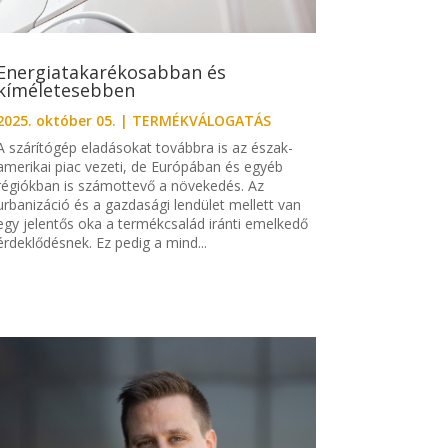
Energiatakarékosabban és
kíméletesebben
2025. október 05.
|
TERMÉKVÁLOGATÁS
A szárítógép eladásokat továbbra is az észak-
amerikai piac vezeti, de Európában és egyéb
régiókban is számottevő a növekedés. Az
urbanizáció és a gazdasági lendület mellett van
egy jelentős oka a termékcsalád iránti emelkedő
érdeklődésnek. Ez pedig a mind...