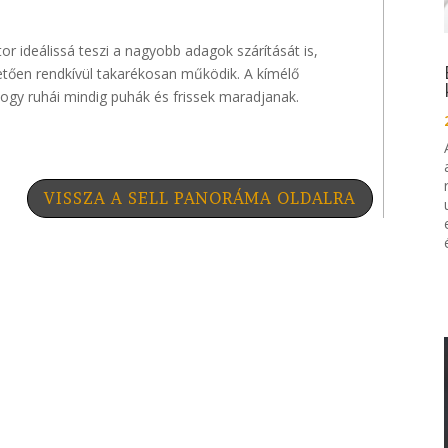
or ideálissá teszi a nagyobb adagok szárítását is,
ően rendkívül takarékosan működik. A kímélő
 hogy ruhái mindig puhák és frissek maradjanak.
VISSZA A SELL PANORÁMA OLDALRA