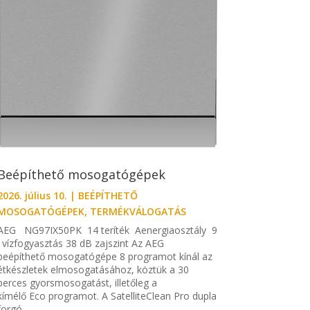
Beépíthető mosogatógépek
2026. július 10.
|
BEÉPÍTHETŐ
MOSOGATÓGÉPEK
,
TERMÉKVÁLOGATÁS
AEG NG97IX50PK 14 teríték Aenergiaosztály 9
l vízfogyasztás 38 dB zajszint Az AEG
beépíthető mosogatógépe 8 programot kínál az
étkészletek elmosogatásához, köztük a 30
perces gyorsmosogatást, illetőleg a
kímélő Eco programot. A SatelliteClean Pro dupla
forgó...