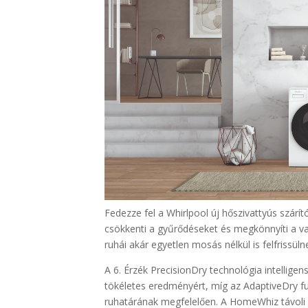
Fedezze fel a Whirlpool új hőszivattyús szár
csökkenti a gyűrődéseket és megkönnyíti a vas
ruhái akár egyetlen mosás nélkül is felfrissüln
A 6. Érzék PrecisionDry technológia intelligens
tökéletes eredményért, míg az AdaptiveDry f
ruhatárának megfelelően. A HomeWhiz távoli e