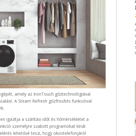
ítógépét, amely az IronTouch gőztechnológiával
alást. A Steam Refresh gőzfrissítés funkcióval
ek.
en igazítja a szárítási időt és hőmérsékletet a
unkció személyre szabott programokat kínál
lérés lehetővé teszi, hogy okostelefonjáról