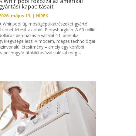
A Whirlpool fokozza az amerikai
gyártási kapacitásait
2026. május 13.
|
HÍREK
A Whirlpool új, mosógépalkatrészeket gyártó
üzemet létesít az ohiói Perrysburgben. A 60 millió
dolláros beruházás a vállalat 11. amerikai
gyáregysége lesz. A modern, magas technológiai
színvonalú létesítmény – amely egy korábbi
napelemgyár átalakításával valósul meg –...