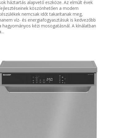
sok háztartás alapvető eszköze. Az elmúlt évek
fejlesztéseinek köszönhetően a modern
készülékek nemcsak időt takarítanak meg,
hanem víz- és energiafogyasztásuk is kedvezőbb
a hagyományos kézi mosogatásnál. A kínálatban
...