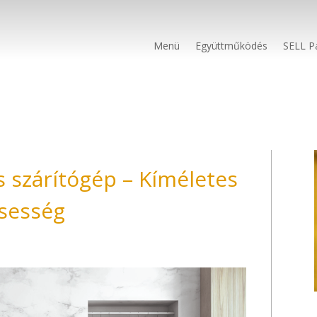
Menü
Együttműködés
SELL P
s szárítógép – Kíméletes
ssesség