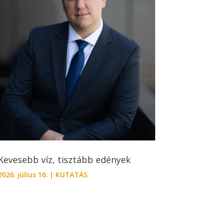
Kevesebb víz, tisztább edények
2026. július 16.
|
KUTATÁS
-