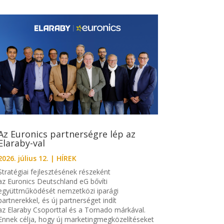
Az Euronics partnerségre lép az
Elaraby-val
2026. július 12.
|
HÍREK
Stratégiai fejlesztésének részeként
az Euronics Deutschland eG bővíti
együttműködését nemzetközi iparági
partnerekkel, és új partnerséget indít
az Elaraby Csoporttal és a Tornado márkával.
Ennek célja, hogy új marketingmegközelítéseket