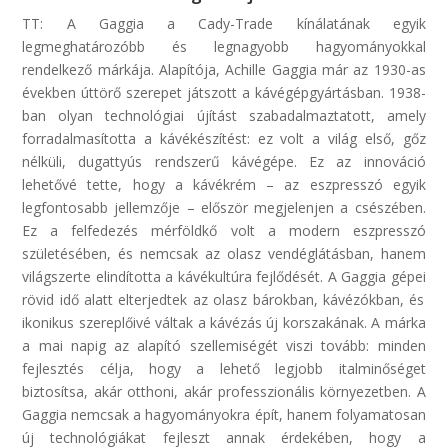
TT:
A
Gaggia
a
Ca
dy
-Trade kínálatának egyik
legmeghatározóbb és legnagyobb hagyományokkal
rendelkező márkája. Alapítója,
Achille
Gaggia
már az 1930-as
években úttörő szerepet játszott a kávégépgyártásban. 1938-
ban olyan technológiai újítást szabadalmaztatott, amely
forradalmasította a kávékészítést: ez volt a világ első, gőz
nélküli, dugattyús rendszerű kávégépe. Ez az innováció
lehetővé tette, hogy a kávékrém – az eszpresszó egyik
legfontosabb jellemzője – először megjelenjen a csészében.
Ez a felfedezés mérföldkő volt a modern eszpresszó
születésében, és nemcsak az olasz vendéglátásban, hanem
világszerte elindította a kávékultúra fejlődését. A
Gaggia
gépei
rövid idő alatt elterjedtek az olasz bárokban, kávézókban, és
ikonikus szereplőivé váltak a kávézás új korszakának.
A márka
a mai napig az alapító szellemiségét viszi tovább: minden
fejlesztés célja, hogy a lehető legjobb italminőséget
biztosítsa, akár otthoni, akár professzionális környezetben. A
Gaggia
nemcsak a hagyományokra épít, hanem folyamatosan
új technológiákat fejleszt annak érdekében, hogy a