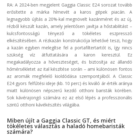
RA:
A 2024-ben megjelent
Gaggia
Classic E24 sorozat tovább
erősítette a márka hírnevét a karos gépek piacán. A
legnagyobb újítás a 20%-kal megnövelt kazánméret és az új,
rézből készült kazán, amely jelentősen javítja a hőstabilitást –
kulcsfontosságú tényező a tökéletes eszpresszó
elkészítésében.
A rézkazán konstrukciója lehetővé teszi, hogy
a kazán egyben melegítse fel a portafiltertartót is, így nincs
szükség víz átfuttatására a karon keresztül. Ez
megakadályozza a hőveszteséget, és biztosítja az állandó
hőmérsékletet az ital készítése során – ami különösen fontos
az aromák megfelelő kioldódása szempontjából.
A Classic
E24 gyors felfűtési ideje (kb. 10 perc) és kiváló ár-érték aránya
miatt különösen népszerű kezdő otthoni baristák körében.
Sok kávérajongó számára ez az első lépés a professzionális
szintű otthoni kávékészítés világába.
Miben újít a Gaggia Classic GT, és miért
tökéletes választás a haladó homebaristák
számára?