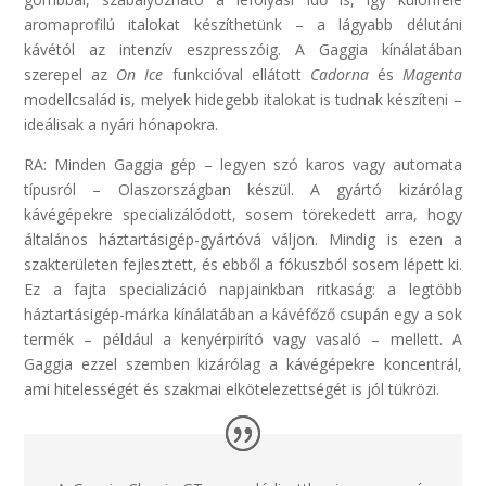
aromaprofilú italokat készíthetünk – a lágyabb délutáni
kávétól az intenzív eszpresszóig. A Gaggia kínálatában
szerepel az
On Ice
funkcióval ellátott
Cadorna
és
Magenta
modellcsalád is, melyek hidegebb italokat is tudnak készíteni –
ideálisak a nyári hónapokra.
RA: Minden Gaggia gép – legyen szó karos vagy automata
típusról – Olaszországban készül. A gyártó kizárólag
kávégépekre specializálódott, sosem törekedett arra, hogy
általános háztartásigép-gyártóvá váljon. Mindig is ezen a
szakterületen fejlesztett, és ebből a fókuszból sosem lépett ki.
Ez a fajta specializáció napjainkban ritkaság: a legtöbb
háztartásigép-márka kínálatában a kávéfőző csupán egy a sok
termék – például a kenyérpirító vagy vasaló – mellett. A
Gaggia ezzel szemben kizárólag a kávégépekre koncentrál,
ami hitelességét és szakmai elkötelezettségét is jól tükrözi.