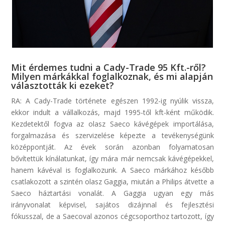
Mit érdemes tudni a Cady-Trade 95 Kft.-ről?
Milyen márkákkal foglalkoznak, és mi alapján
választották ki ezeket?
RA: A Cady-Trade története egészen 1992-ig nyúlik vissza,
ekkor indult a vállalkozás, majd 1995-től kft-ként működik.
Kezdetektől fogva az olasz Saeco kávégépek importálása,
forgalmazása és szervizelése képezte a tevékenységünk
középpontját. Az évek során azonban folyamatosan
bővítettük kínálatunkat, így mára már nemcsak kávégépekkel,
hanem kávéval is foglalkozunk. A Saeco márkához később
csatlakozott a szintén olasz Gaggia, miután a Philips átvette a
Saeco háztartási vonalát. A Gaggia ugyan egy más
irányvonalat képvisel, sajátos dizájnnal és fejlesztési
fókusszal, de a Saecoval azonos cégcsoporthoz tartozott, így