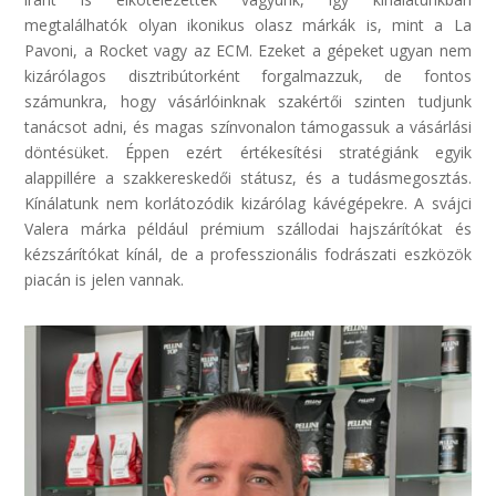
megtalálhatók olyan ikonikus olasz márkák is, mint a La
Pavoni
, a
Rocket
vagy az ECM. Ezeket a gépeket ugyan nem
kizárólagos disztribútorként forgalmazzuk, de fontos
számunkra, hogy vásárlóinknak szakértői szinten tudjunk
tanácsot adni, és magas színvonalon támogassuk a vásárlási
döntésüket. Éppen ezért értékesítési stratégiánk egyik
alappillére a szakkereskedői státusz, és a tudásmegosztás.
Kínálatunk nem korlátozódik kizárólag kávégépekre. A svájci
Valera
márka például prémium szállodai hajszárítókat és
kézszárítókat kínál, de a professzionális fodrászati eszközök
piacán is jelen vannak.