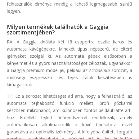
felhasználók élménye mindig a lehető legmagasabb szintű
legyen.
Milyen termékek találhatók a Gaggia
szortimentjében?
RA: A Gaggia kínálata két fő csoportra oszlik: karos és
automata kávégépekre. Mindkét típus népszerű, de eltérő
igényeket szolgál ki. Az automata gépek elsősorban a
kényelmet és a gyors használhatóságot célozzák, ugyanakkor
a Gaggia prémium modelljei, például az
Accademia
sorozat, a
minőségi eszpresszó- és tejes italok készítésében is
kimagaslóak.
TT: Ez a sorozat lehetőséget ad arra, hogy a felhasználó, az
automata tejhabosító funkció mellett, profi gőzkarral
készítsen mikrohabot, ami különösen fontos például latte art-
hoz. Emellett fejlett őrlőrendszerrel rendelkezik, amely
automatikusan alkalmazkodik a kávé típusához, ezzel
garantálva az optimális ízélményt. A kifolyóba épített forgató
gombbal, szabályozható a lefolyási idő is, így különféle