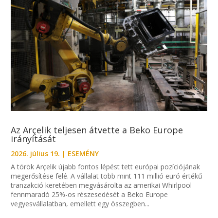
Az Arçelik teljesen átvette a Beko Europe
irányítását
2026. július 19.
|
ESEMÉNY
A török Arçelik újabb fontos lépést tett európai pozíciójának
megerősítése felé. A vállalat több mint 111 millió euró értékű
tranzakció keretében megvásárolta az amerikai Whirlpool
fennmaradó 25%-os részesedését a Beko Europe
vegyesvállalatban, emellett egy összegben...