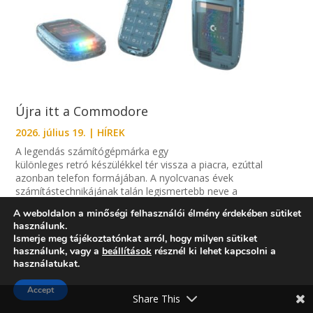
Újra itt a Commodore
2026. július 19.
|
HÍREK
A legendás számítógépmárka egy
különleges retró készülékkel tér vissza a piacra, ezúttal
azonban telefon formájában. A nyolcvanas évek
számítástechnikájának talán legismertebb neve a
Commodore, amely hosszú évek hallgatása után ismét új
A weboldalon a minőségi felhasználói élmény érdekében sütiket
termékkel jelentkezik: a...
használunk.
Ismerje meg tájékoztatónkat arról, hogy milyen sütiket
használunk, vagy a
beállítások
résznél ki lehet kapcsolni a
használatukat.
Accept
Share This