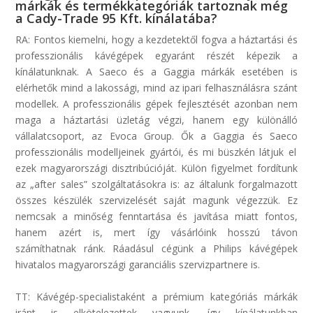
márkák és termékkategóriák tartoznak még
a Cady-Trade 95 Kft. kínálatába?
RA:
Fontos kiemelni, hogy a kezdetektől fogva a háztartási és
professzionális kávégépek egyaránt részét képezik a
kínálatunknak. A
Saeco
és a
Gaggia
márkák esetében is
elérhetők mind a lakossági, mind az ipari felhasználásra szánt
modellek. A professzionális gépek fejlesztését azonban nem
maga a háztartási üzletág végzi, hanem egy különálló
vállalat
csoport
, az
Evoca
Group. Ők a
Gaggia
és
Saeco
professzionális modelljeinek gyártói, és mi büszkén látjuk el
ezek magyarországi disztribúcióját.
Külön figyelmet fordítunk
az
„
after
sales
”
szolgáltatásokra is: az általunk forgalmazott
összes készülék szervizelését saját magunk végezzük. Ez
nemcsak a minőség fenntartása és javítása miatt fontos,
hanem azért is, mert így vásárlóink hosszú távon
számíthatnak ránk. Ráadásul
cégünk a Philips kávégépek
hivatalos magyarországi garanciális szervizpartnere is.
TT:
Kávégép-specialistaként a prémium kategóriás márkák
iránt is elkötelezettek vagyunk, így kínálatunkban