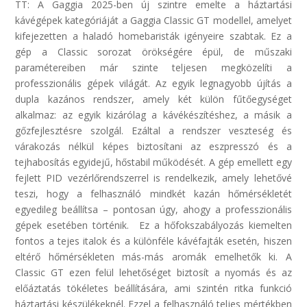
TT: A Gaggia 2025-ben új szintre emelte a háztartási
kávégépek kategóriáját a Gaggia Classic GT modellel, amelyet
kifejezetten a haladó homebaristák igényeire szabtak. Ez a
gép a Classic sorozat örökségére épül, de műszaki
paramétereiben már szinte teljesen megközelíti a
professzionális gépek világát. Az egyik legnagyobb újítás a
dupla kazános rendszer, amely két külön fűtőegységet
alkalmaz: az egyik kizárólag a kávékészítéshez, a másik a
gőzfejlesztésre szolgál. Ezáltal a rendszer veszteség és
várakozás nélkül képes biztosítani az eszpresszó és a
tejhabosítás egyidejű, hőstabil működését. A gép emellett egy
fejlett PID vezérlőrendszerrel is rendelkezik, amely lehetővé
teszi, hogy a felhasználó mindkét kazán hőmérsékletét
egyedileg beállítsa – pontosan úgy, ahogy a professzionális
gépek esetében történik. Ez a hőfokszabályozás kiemelten
fontos a tejes italok és a különféle kávéfajták esetén, hiszen
eltérő hőmérsékleten más-más aromák emelhetők ki. A
Classic GT ezen felül lehetőséget biztosít a nyomás és az
előáztatás tökéletes beállítására, ami szintén ritka funkció
háztartási készülékeknél. Ezzel a felhasználó teljes mértékben