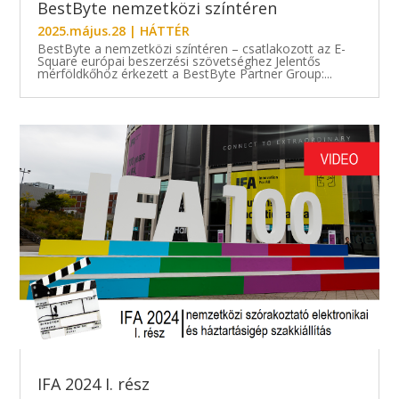
BestByte nemzetközi színtéren
2025.május.28
|
HÁTTÉR
BestByte a nemzetközi színtéren – csatlakozott az E-
Square európai beszerzési szövetséghez Jelentős
mérföldkőhöz érkezett a BestByte Partner Group:...
IFA 2024 I. rész