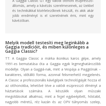
A
Gaggia
Classic GT egy valódi otthoni eszpresszó-
állomás, amely a kávézás
szerelmeseinek
, az ízekkel
és technikákkal kísérletezőknek készült
,
és
akik
akár
jobb eredményt is el szeretnének érni, mint egy
kávézóban.
Melyik modell testesíti meg leginkább a
Gaggia tradícióit, és miben különleges a
Gaggia Classic?
TT: A Gaggia Classic a márka ikonikus karos gépe, amely
1991-es bemutatása óta a Gaggia egyik legmeghatározóbb
modellje. Olyan a Gaggiá-nak, mint a Vespája a Piaggiónak –
karakteres, időtálló forma, azonnal felismerhető megjelenés.
A Classic a professzionális kávégépek technológiáját hozza el
az otthonokba, lehetővé téve a valódi eszpresszó élményt a
háztartások számára. A készülék olyan műszaki
megoldásokat alkalmaz, mint a fejjel egybeépített, hőstabil,
nagyobb méretű, réz kazán és az OPV túlnyomás szelep,