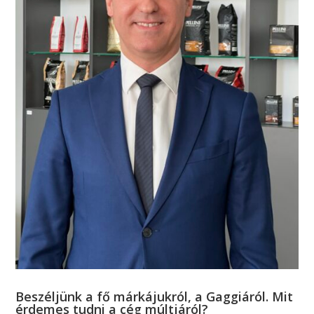
Beszéljünk a fő márkájukról, a Gaggiáról. Mit
érdemes tudni a cég múltjáról?