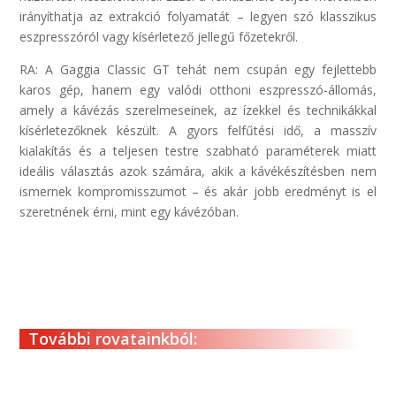
irányíthatja az extrakció folyamatát – legyen szó klasszikus
eszpresszóról vagy kísérletező jellegű főzetekről.
RA: A Gaggia Classic GT tehát nem csupán egy fejlettebb
karos gép, hanem egy valódi otthoni eszpresszó-állomás,
amely a kávézás szerelmeseinek, az ízekkel és technikákkal
kísérletezőknek készült. A gyors felfűtési idő, a masszív
kialakítás és a teljesen testre szabható paraméterek miatt
ideális választás azok számára, akik a kávékészítésben nem
ismernek kompromisszumot – és akár jobb eredményt is el
szeretnének érni, mint egy kávézóban.
További rovatainkból: