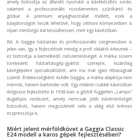
amely biztosítja az állandó nyomást a kávékészítés során,
valamint a professzionális rozsdamentes szűrőtartó és
gőzkar. A prémium anyaghasználat mellett, ezek a
tulajdonságok teszik lehetővé, hogy otthoni környezetben is
olyan minőségű ital készülhessen, mint egy kávézóban.
RA: A Gaggia háztartási és professzionális szegmensben is
jelen van, így a fejlesztések mindig a profi oldalról érkeznek –
ez biztosítja a kiemelkedő csészeminőséget. A márka sosem
törekedett háztartásigép-gyártói szerepre, kizárólag
kávégépekre specializálódott, ami ma már igazi ritkaságnak
számít. Érdekességként: Achille Gaggia, a márka alapítója nem
mérnök, hanem bartender volt. Egy milánói családi kávézóban
dolgozva fejlesztette ki 1938-ban a gőztől független „Lampo”
dugattyús rendszert, amely nemcsak jobb kávéminőséget
biztosított, hanem megszületett vele a világ első krémes
eszpresszója is.
Miért jelent mérföldkövet a Gaggia Classic
E24 modell a karos gépek fejlesztésében?