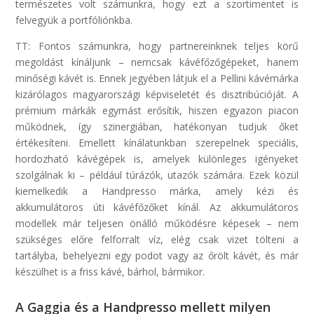
természetes volt számunkra, hogy ezt a szortimentet is
felvegyük a portfóliónkba.
TT: Fontos számunkra, hogy partnereinknek teljes körű
megoldást kínáljunk – nemcsak kávéfőzőgépeket, hanem
minőségi kávét is. Ennek jegyében látjuk el a Pellini kávémárka
kizárólagos magyarországi képviseletét és disztribúcióját. A
prémium márkák egymást erősítik, hiszen egyazon piacon
működnek, így szinergiában, hatékonyan tudjuk őket
értékesíteni. Emellett kínálatunkban szerepelnek speciális,
hordozható kávégépek is, amelyek különleges igényeket
szolgálnak ki – például túrázók, utazók számára. Ezek közül
kiemelkedik a Handpresso márka, amely kézi és
akkumulátoros úti kávéfőzőket kínál. Az akkumulátoros
modellek már teljesen önálló működésre képesek – nem
szükséges előre felforralt víz, elég csak vizet tölteni a
tartályba, behelyezni egy podot vagy az őrölt kávét, és már
készülhet is a friss kávé, bárhol, bármikor.
A Gaggia és a Handpresso mellett milyen