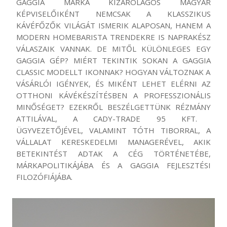
GAGGIA
MÁRKA KIZÁRÓLAGOS MAGYAR
KÉPVISELŐIKÉNT NEMCSAK A KLASSZIKUS
KÁVÉFŐZŐK VILÁGÁT ISMERIK ALAPOSAN, HANEM A
MODERN
HOMEBARISTA
TRENDEKRE IS NAPRAKÉSZ
VÁLASZAIK VANNAK.
DE MITŐL KÜLÖNLEGES EGY
GAGGIA
GÉP? MIÉRT TEKINTIK SOKAN A
GAGGIA
CLASSIC MODELLT IKONNAK? HOGYAN VÁLTOZNAK A
VÁSÁRLÓI IGÉNYEK, ÉS MIKÉNT LEHET ELÉRNI AZ
OTTHONI KÁVÉKÉSZÍTÉSBEN A PROFESSZIONÁLIS
MINŐSÉGET?
EZEKRŐL BESZÉLGETTÜNK
RÉZMÁNY
ATTILÁVAL, A
CADY
-TRADE
95
KFT.
ÜGYVEZETŐJÉVEL, VALAMINT TÓTH TIBORRAL, A
VÁLLALAT KERESKEDELMI
MANAGERÉVEL
, AKIK
BETEKINTÉST ADTAK A CÉG TÖRTÉNETÉBE,
MÁRKAPOLITIKÁJÁBA ÉS A
GAGGIA
FEJLESZTÉSI
FILOZÓFIÁJÁBA
.