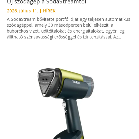
Új szódagép a SodaStreamtől
2026. július 11.
|
HÍREK
A SodaStream bővítette portfólióját egy teljesen automatikus
szódagéppel, amely 30 másodpercen belül elkészíti a
buborékos vizet, üdítőitalokat és energiaitalokat, egyénileg
állítható szénsavassági erősséggel és ízintenzitással. Az...