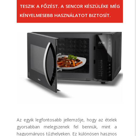
TESZIK A FŐZÉST.
A
SENCOR
KÉSZÜLÉKE
MÉG
KÉNYELMESEBB HASZNÁLATOT BIZTOSÍT.
Az egyik legfontosabb jellemzője, hogy az ételek
gyorsabban melegszenek fel bennük, mint a
hagyományos tűzhelyeken. Ez különösen hasznos