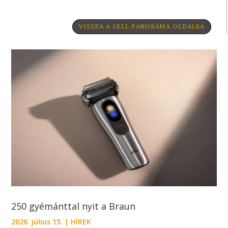
VISSZA A SELL PANORÁMA OLDALRA
250 gyémánttal nyit a Braun
2026. július 15.
|
HÍREK