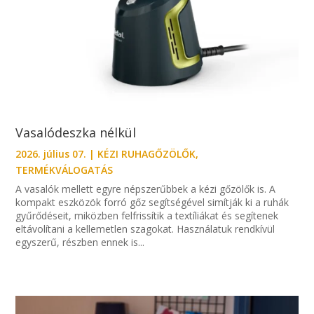
Vasalódeszka nélkül
2026. július 07.
|
KÉZI RUHAGŐZÖLŐK
,
TERMÉKVÁLOGATÁS
A vasalók mellett egyre népszerűbbek a kézi gőzölők is. A
kompakt eszközök forró gőz segítségével simítják ki a ruhák
gyűrődéseit, miközben felfrissítik a textíliákat és segítenek
eltávolítani a kellemetlen szagokat. Használatuk rendkívül
egyszerű, részben ennek is...