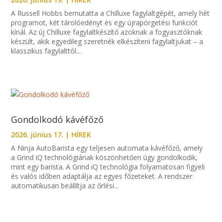
A Russell Hobbs bemutatta a Chilluxe fagylaltgépét, amely hét
programot, két tárolóedényt és egy újrapörgetési funkciót
kínál. Az új Chilluxe fagylaltkészítő azoknak a fogyasztóknak
készült, akik egyedileg szeretnék elkészíteni fagylaltjukat – a
klasszikus fagylalttól...
Gondolkodó kávéfőző
2026. június 17.
|
HÍREK
A Ninja AutoBarista egy teljesen automata kávéfőző, amely
a Grind iQ technológiának köszönhetően úgy gondolkodik,
mint egy barista. A Grind iQ technológia folyamatosan figyeli
és valós időben adaptálja az egyes főzeteket. A rendszer
automatikusan beállítja az őrlési...