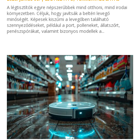
A légtisztítók egyre népszerűbbek mind otthoni, mind irodai
környezetben. Céljuk, hogy javítsák a beltéri levegő
minőségét. Képesek kiszűrni a levegőben található
szennyeződéseket, például a port, polleneket, állatszőrt,
penészspórákat, valamint bizonyos modellek a...