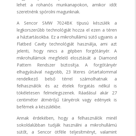
lehet a rohanós munkanapokon, amikor időt
szeretnénk spórolni magunknak.
A Sencor SMW 7024BK típusú készülék a
legkorszerűbb technológiát hozza el ezen a téren
a háztartásokba. Ez a mikrohullámú sütő ugyanis a
Flatbed Cavity technológiát használja, ami azt
jelenti, hogy nincs a gépben forgótányér. A
mikrohullámok megfelelő elosztását a Diamond
Pattern Rendszer biztosítja. A forgótányér
elhagyásával nagyobb, 23 literes űrtartalommal
rendelkező belső térrel számolhatnak a
felhasználók és az ételek forgatás nélkül is
tökéletesen felmelegszenek. Ráadásul akár 27
centiméter átmérőjű tányérok vagy edények is
beférnek a készülékbe.
Annak érdekében, hogy a felhasználók minél
sokoldalúbban tudják használni a mikrohullámú
sütőt, a Sencor ötféle teljesítményt, valamint