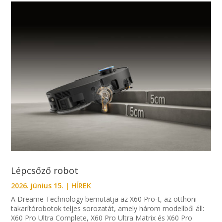
Lépcsőző robot
2026. június 15.
|
HÍREK
A Dreame Technology bemutatja az X60 Pro-t, az otthoni
takarítórobotok teljes sorozatát, amely három modellből áll:
X60 Pro Ultra Complete, X60 Pro Ultra Matrix és X60 Pro