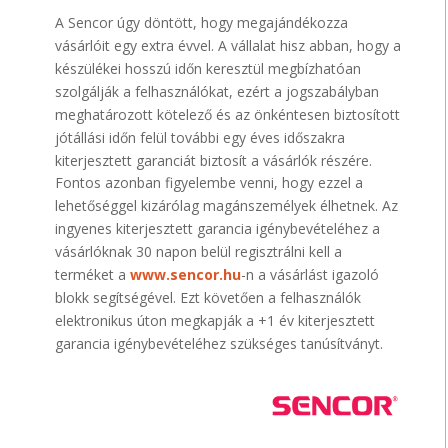
A Sencor úgy döntött, hogy megajándékozza
vásárlóit egy extra évvel. A vállalat hisz abban, hogy a
készülékei hosszú időn keresztül megbízhatóan
szolgálják a felhasználókat, ezért a jogszabályban
meghatározott kötelező és az önkéntesen biztosított
jótállási időn felül további egy éves időszakra
kiterjesztett garanciát biztosít a vásárlók részére.
Fontos azonban figyelembe venni, hogy ezzel a
lehetőséggel kizárólag magánszemélyek élhetnek. Az
ingyenes kiterjesztett garancia igénybevételéhez a
vásárlóknak 30 napon belül regisztrálni kell a
terméket a
www.sencor.hu
-n a vásárlást igazoló
blokk segítségével. Ezt követően a felhasználók
elektronikus úton megkapják a +1 év kiterjesztett
garancia igénybevételéhez szükséges tanúsítványt.