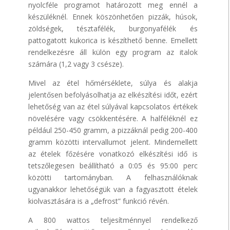
nyolcféle programot határozott meg ennél a
készüléknél. Ennek köszönhetően pizzák, húsok,
zöldségek, tésztafélék, burgonyafélék és
pattogatott kukorica is készíthető benne. Emellett
rendelkezésre áll külön egy program az italok
számára (1,2 vagy 3 csésze).
Mivel az étel hőmérséklete, súlya és alakja
jelentősen befolyásolhatja az elkészítési időt, ezért
lehetőség van az étel súlyával kapcsolatos értékek
növelésére vagy csökkentésére. A halféléknél ez
például 250-450 gramm, a pizzáknál pedig 200-400
gramm közötti intervallumot jelent. Mindemellett
az ételek főzésére vonatkozó elkészítési idő is
tetszőlegesen beállítható a 0:05 és 95:00 perc
közötti tartományban. A felhasználóknak
ugyanakkor lehetőségük van a fagyasztott ételek
kiolvasztására is a „defrost” funkció révén.
A 800 wattos teljesítménnyel rendelkező