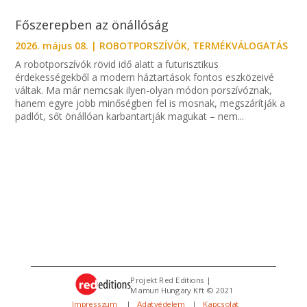
Főszerepben az önállóság
2026. május 08.
|
ROBOTPORSZÍVÓK
,
TERMÉKVÁLOGATÁS
A robotporszívók rövid idő alatt a futurisztikus
érdekességekből a modern háztartások fontos eszközeivé
váltak. Ma már nemcsak ilyen-olyan módon porszívóznak,
hanem egyre jobb minőségben fel is mosnak, megszárítják a
padlót, sőt önállóan karbantartják magukat – nem...
Projekt Red Editions |
Mamuri Hungary Kft © 2021
Impresszum
|
Adatvédelem
|
Kapcsolat