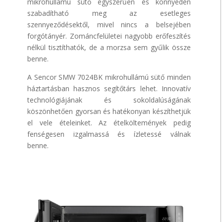
mikrohullámú sütő egyszerűen és könnyedén
szabadítható meg az esetleges
szennyeződésektől, mivel nincs a belsejében
forgótányér. Zománcfelületei nagyobb erőfeszítés
nélkül tisztíthatók, de a morzsa sem gyűlik össze
benne.
A Sencor SMW 7024BK mikrohullámú sütő minden
háztartásban hasznos segítőtárs lehet. Innovatív
technológiájának és sokoldalúságának
köszönhetően gyorsan és hatékonyan készíthetjük
el vele ételeinket. Az ételköltemények pedig
fenségesen izgalmassá és ízletessé válnak
benne.