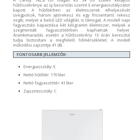
hűtőszekrénye
az új besorolás szerint E energiaosztályzatot
kapott
. A hűtőtérben
az élelmiszerek elhelyezését
üvegpolc
ok, három
ajtórekesz
és egy
frissentartó
rekesz
segíti
, melyet a belső LED világítás is támogat. A mode
ll napi
fagyasztási
kapacitása
két
kilógramm
élelmiszer, me
lyek a
szegmentált fagyasztótérben
kaphatnak helyet.
Áramk
imaradás esetén a hűtőszekrény 13
órán keresztül
tudja biztosítani a megfelelő hőmérsékletet. A modell
működési
zajszintje 4
1
dB.
FONTOSABB JELLEMZŐK:
Energiaosztály: E
Nettó hűtőtér: 170 liter
Nettó fagyasztótér: 41 liter
Zajszintosztály: C