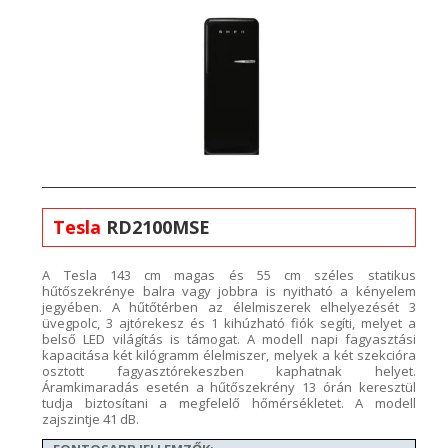
Tesla
RD2100MSE
A Tesla 143 cm magas és 55
cm széles statikus
hűtőszekrénye
balra vagy jobbra is nyitható
a kényelem
jegyében.
A hűtőtérbe
n az élelmiszerek elhelyezését 3
üvegpolc, 3
ajtórekesz
és 1 kihúzható fiók
segíti, melyet a
belső LED világítás is támogat. A mode
ll napi fagyasztási
kapacitása
két
k
iló
g
ramm
élel
miszer, melyek a két szekcióra
osztott
fagyasztó
rekeszben kaphatnak helyet.
Áramk
imaradás esetén a hűtőszekrény 13
órán keresztül
tudja biztosítani a megfelelő hőmérsékletet. A modell
zajszintje 4
1
dB.