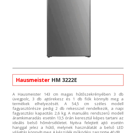
Hausmeister
HM 3222E
A
Hausmeister
143 cm magas hűtőszekrényében 3 db
üvegpolc, 3 db ajtórekesz és 1 db fiók könnyíti meg a
termékek elhelyezését.
A
54,5 cm széles modell
fagyasztórésze pedig 2 db rekesszel rendelkezik,
a napi
fagyasztási kapacitás 2,6
kg. A
manuális
rendszerű modell
áramkimaradás esetén 13,5 órán keresztül képes tartani az
ideális belső hőmérsékletet. Nyitva felejtett ajtó esetén
hanggal jelez a hűtő, melynek használatát a belső LED
világítás könnyíti meg. A készülék működési zajszintje 40 dB.