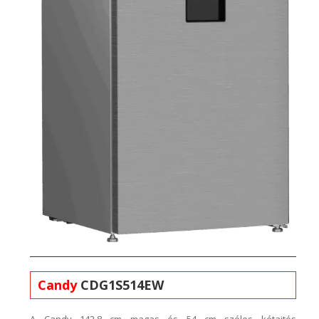
Candy
CDG1S514EW
A
Candy
142,8
c
m magas és 54 cm széles kétajtós