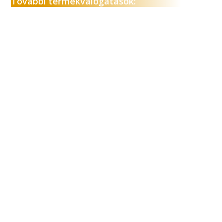
További termékválogatások:
A mosogatógép ma már nem luxuscikk, hanem sok
háztartás alapvető eszköze. Az elmúlt évek