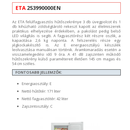
ETA
253990000EN
Az ETA
felülfagyasztós
hűtőszekrénye 3
db üvegpolcot és 1
db kihúzható zöldségtároló rekeszt kapott az élelmiszerek
praktikus
elhelyezése érdekében
, a pakolást pedig belső
LED világítás
is
segíti. A fagyasztórész két ré
szre oszlik, a
kapacitása
2
,6
kg naponta.
A felszerelés része egy
jégkockakészítő is.
Az E energiaosztályú készülék
leolvasztása
manuálisan
történik. Áramkimaradás esetén a
visszamelegedési idő 9 óra. A 41
dB zajszinten működő
hűtőszekrény
külső paramétereit illetően 145 cm magas és
54
cm széles.
FONTOSABB JELLEMZŐK:
Energiaosztály: E
Nettó hűtőtér: 171 liter
Nettó fagyasztótér: 42 liter
Zajszintosztály: C