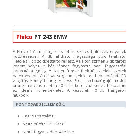
Philco
PT 243 EMW
A
Philco
161
cm magas és 54 cm széles
hűtőszekrényének
hűtőrészében 4
db állítható magasságú polc található,
illetőleg 1 db zöldségtartó rekesz. Az ajtón szintén 3 db tároló
kapott helyet. A két részes fagyasztó napi fagyasztási
kapacitása
2,6 kg. A
Super
freeze
funkció
az
élelmiszerek
hatékonyabb tárolását segíti, melyek ki- és bepakolását LED
világítás könnyíti meg. A Less Frost technológiájú modell
áramkimaradás esetén 20 órán keresztül képes biztosítani
az
ideá
lis
hőmérsékletet. A készülék 40
dB hangerőn
működik.
FONTOSABB JELLEMZŐK:
Energiaosztály: E
Nettó hűtőtér: 201 liter
Nettó fagyasztótér: 41,5 liter