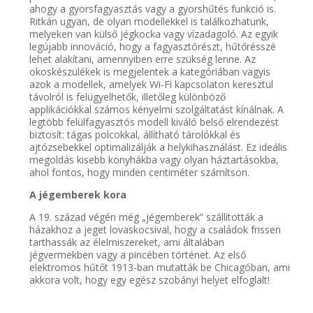
ahogy a gyorsfagyasztás vagy a gyorshűtés funkció is.
Ritkán ugyan, de olyan modellekkel is találkozhatunk,
melyeken van külső jégkocka vagy vízadagoló. Az egyik
legújabb innováció, hogy a fagyasztórészt, hűtőrésszé
lehet alakítani, amennyiben erre szükség lenne. Az
okoskészülékek is megjelentek a kategóriában vagyis
azok a modellek, amelyek Wi-Fi kapcsolaton keresztül
távolról is felügyelhetők, illetőleg különböző
applikációkkal számos kényelmi szolgáltatást kínálnak. A
legtöbb felülfagyasztós modell kiváló belső elrendezést
biztosít: tágas polcokkal, állítható tárolókkal és
ajtózsebekkel optimalizálják a helykihasználást. Ez ideális
megoldás kisebb konyhákba vagy olyan háztartásokba,
ahol fontos, hogy minden centiméter számítson.
A jégemberek kora
A 19. század végén még „jégemberek” szállították a
házakhoz a jeget lovaskocsival, hogy a családok frissen
tarthassák az élelmiszereket, ami általában
jégvermekben vagy a pincében történet. Az első
elektromos hűtőt 1913-ban mutatták be Chicagóban, ami
akkora volt, hogy egy egész szobányi helyet elfoglalt!