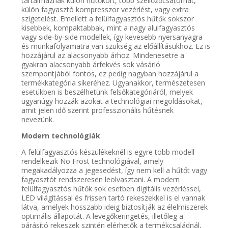
tartalmaznak külön hűtőkört, több szellőzőcsatornát,
külön fagyasztó kompresszor vezérlést, vagy extra
szigetelést. Emellett a felülfagyasztós hűtők sokszor
kisebbek, kompaktabbak, mint a nagy alulfagyasztós
vagy side-by-side modellek, így kevesebb nyersanyagra
és munkafolyamatra van szükség az előállításukhoz. Ez is
hozzájárul az alacsonyabb árhoz. Mindenesetre a
gyakran alacsonyabb árfekvés sok vásárló
szempontjából fontos, ez pedig nagyban hozzájárul a
termékkategória sikeréhez. Ugyanakkor, természetesen
esetükben is beszélhetünk felsőkategóriáról, melyek
ugyanúgy hozzák azokat a technológiai megoldásokat,
amit jelen idő szerint professzionális hűtésnek
nevezünk.
Modern technológiák
A felülfagyasztós készülékeknél is egyre több modell
rendelkezik No Frost technológiával, amely
megakadályozza a jegesedést, így nem kell a hűtőt vagy
fagyasztót rendszeresen leolvasztani. A modern
felülfagyasztós hűtők sok esetben digitális vezérléssel,
LED világítással és frissen tartó rekeszekkel is el vannak
látva, amelyek hosszabb ideig biztosítják az élelmiszerek
optimális állapotát. A levegőkeringetés, illetőleg a
párásító rekeszek szintén elérhetők a termékcsaládnál,