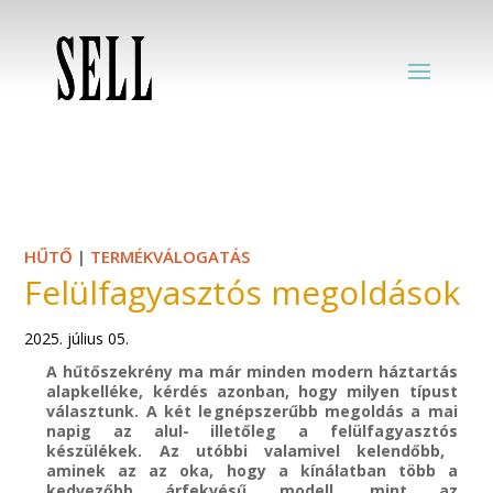
HŰTŐ
|
TERMÉKVÁLOGATÁS
Felülfagyasztós megoldások
2025. július 05.
A hűtőszekrény ma már minden modern háztartás
alapkelléke, kérdés azonban, hogy milyen típust
választunk. A két le
gnépszerűbb megoldás a mai
napig
az alul- illető
leg a
felülfagyasztós
készülékek
. Az utóbbi valamivel kelendőbb,
aminek az
az
oka, hogy a kínálatban több a
kedvezőbb
árfekvésű
modell, mint
az