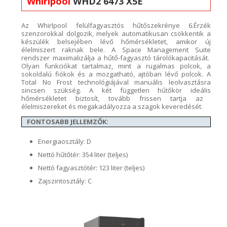
Whirlpool
WHD2 6473 X5E
Az
Whirlpool
felülfagyasztós
hűtőszekrénye
6.Érzék
szenzorokkal dolgozik, melyek
automatikusan
csökkentik a
készülék
belsejében
lévő hőmérsékletet, amikor új
élelmiszert
raknak bele. A
Space
Management
S
uite
rendszer
maximalizálja a hűtő-fagyasztó tárolókapacitását.
Olyan
funkciókat
tartalmaz, mint a rugalmas polcok, a
sokoldalú f
iókok és a mozgatható, ajtóban
l
évő polcok. A
Total
No Frost technológiájával
manuális leolvasztásra
sincsen szükség.
A két független hűtő
kör
ideális
hőmérsékletet biztosít, tovább frissen tartja az
élelmiszereket és megakadályozza a szagok keveredését.
FONTOSABB JELLEMZŐK:
Energiaosztály: D
Nettó hűtőtér: 354 liter (teljes)
Nettó fagyasztótér: 123 liter (teljes)
Zajszintosztály: C