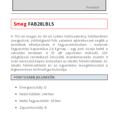
Promóció
Smeg
FAB28LBL5
A 153 cm magas és 60
cm széle
s hűtőszekrény hűtőterében
üvegpolc
ok
, zöldségtartó fiók, valamint ajtórekeszek segítik a
termékek elhelyezését. A fagyasztórészben – melynek
fagyasztási
kapacitása
2
,6 kg/nap – egy
polc osztja
ketté a
rakodási területet. A 35
dB zajszinten működő, LED
világítással rendelkező
készülék áramkimaradás esetén 9
órán keresztül képes biztosít
ani az
ideális
hőmérsékletet. Az
ideális
hőmérsékletet és az egyenletes levegőelosztást a
légkeveréses technológia biztosítja.
FONTOSABB JELLEMZŐK:
Energiaosztály: D
Nettó hűtőtér: 244 liter
Nettó fagyasztótér: 26 liter
Zajszintosztály: B