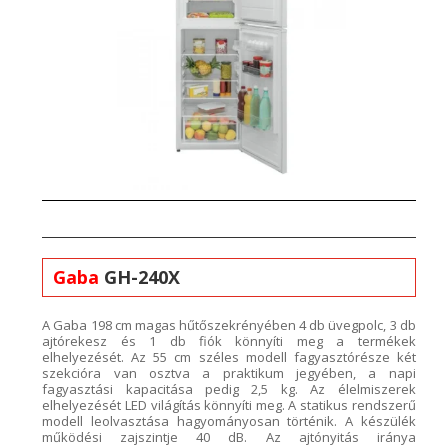
Gaba
GH-240X
A
Gaba
198 cm magas hűtőszekrényében 4
db üvegpolc, 3 db
ajtórekesz és 1 db fiók könnyíti meg
a termékek
elhelyezését. Az 55
cm széles modell fagyasztórésze
két
szekcióra van osztva a praktikum jegyében
, a napi
fagyasztási
kapacitás
a
pedig 2,5 kg. Az élelmiszerek
elhelyezését LED világítás könnyíti meg. A statikus
rendszerű
modell
leolvasztása hagyományosan történik. A készülék
működési zajszintje 40 dB. Az ajtónyitás iránya