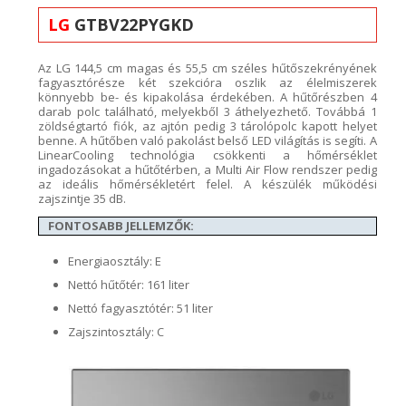
LG
GTBV22PYGKD
Az LG
14
4,5 cm magas és 55,5
cm széles hűtőszekrényének
fagyasztórésze két szekcióra oszlik az élelmiszerek
könnyebb be- és kipakolása érdekében. A hűtőrészben 4
darab polc található, melyekből 3 áthelyezhető. Továbbá 1
zöldségtartó fiók, az ajtón pedig 3 tárolópolc kapott helyet
benne. A hűtőben való pakolást belső LED világítás is segíti.
A
LinearCooling
tech
nológia csökkenti a
hőmérséklet
ingadozásokat
a hűtőtérben, a
Multi Air Flow
rendszer pedig
az ideális hőmérsékletért felel. A készülék működési
zajszintje 35 dB
.
FONTOSABB JELLEMZŐK:
Energiaosztály: E
Nettó hűtőtér: 161 liter
Nettó fagyasztótér: 51 liter
Zajszintosztály: C