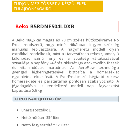
TUDJON MEG TÖBBET A KÉSZÜLÉKEK
TULAJDONSÁGAIRÓL!
Beko
B5RDNE504LDXB
A
Beko
186,5 cm magas és 70 cm széles
hűtőszekrénye
No
Frost rendszerű, hogy minél ritkábban legyen szükség
manuális leolvasztásra. A nagyméretű modell olyan
extrákkal
rendelkezik, mint a
HarvestFresh
rekesz
, amely
3
különböző színű fény és a sötétség váltakozásával
szimul
álja a napfény 24 órás ciklusát, így azok tovább frissek
és vitamindúsak maradnak. Az
AeroFlow
technológia
gyengéd légkeringtetésével
biztosítja a hőmérséklet
egyenletes elosztását.
A
EverFresh
+
zöldségtartó rekesz
hőmérséklete és páratartalma pontosan szabályozható. A
jégadagolóval is rendelkező modell napi fagyasztási
kapacitása
5,6 kg.
FONTOSABB JELLEMZŐK:
Energiaosztály: E
Nettó hűtőtér: 354 liter
Nettó fagyasztótér: 123 liter