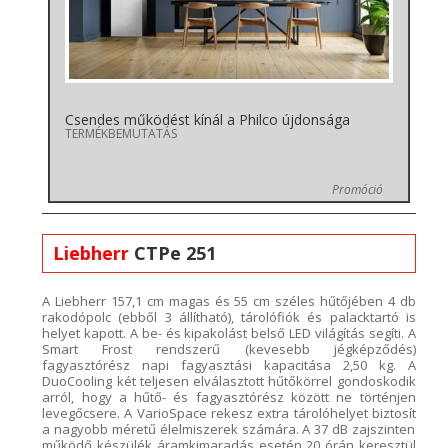
Csendes működést kínál a Philco újdonsága
TERMÉKBEMUTATÁS
Promóció
Liebherr
CTPe 251
A
Liebherr
157,1
cm m
agas és 55 cm széles hűtőjében 4 db
rakodópolc (ebből 3 állítható),
tárolófiók és palacktartó is
helyet kapott. A be- és kipakolást belső LED világítás segíti. A
Smart
Frost rendszerű
(kevesebb jégképződés)
fagyasztórész napi fagyasztási
kapacitása
2,50 kg.
A
DuoCooling
két teljesen elválasztott hűtőkörrel gondoskodik
arról, hogy a hűtő- és fagyasztórész között ne történjen
levegőcsere.
A
VarioSpace
rekesz
extra
tárolóhelyet
biztosít
a nagyobb méretű élelmiszerek számára. A 37
dB zajszinten
működő
készülék áramkimaradás esetén 20
órán keresztül