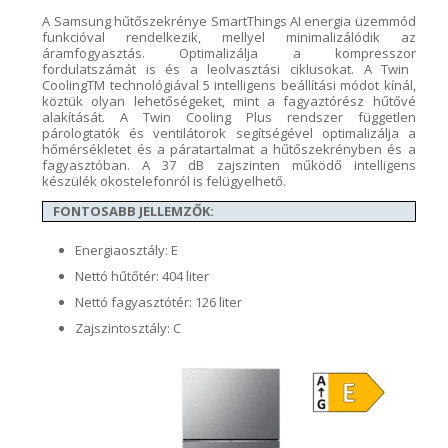
A
Samsung hűtőszekrénye
SmartThings
AI energia üzemmód
funkcióval
rendelkezik, mellyel
minimalizálódik
az
áramfogyasztás. O
ptimalizálja a
kompresszor
fordulatszámát is és a leolvasztási ciklusokat
.
A
Twin
CoolingTM
technológiával 5 intelligens beállítási mód
ot kínál,
köztük olyan lehetőségeket, mint a fagyaztórész hűtővé
alakítását. A
Twin
Cooling
Plus
rendszer független
párologtatók és ventilátorok segítségével optimalizálja a
hőmérsékletet és a páratartalmat a hűtőszekrényben és a
fagyasztóban.
A 37 dB zajszinten működő intelligens
készülék okostelefonról is felügyelhető.
FONTOSABB JELLEMZŐK:
Energiaosztály: E
Nettó hűtőtér: 404 liter
Nettó fagyasztótér: 126 liter
Zajszintosztály: C