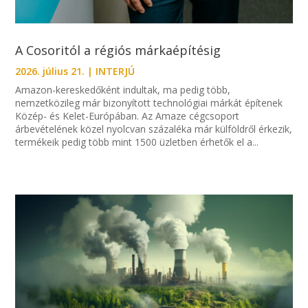
A Cosoritól a régiós márkaépítésig
2026. július 21.
|
INTERJÚ
Amazon-kereskedőként indultak, ma pedig több,
nemzetközileg már bizonyított technológiai márkát építenek
Közép- és Kelet-Európában. Az Amaze cégcsoport
árbevételének közel nyolcvan százaléka már külföldről érkezik,
termékeik pedig több mint 1500 üzletben érhetők el a...