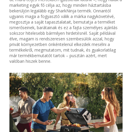
marketing egyik fő célja az, hogy minden háztartásba
bekerüljön legalább egy SharkNinja termék. Onnantól
ugyanis maga a fogyasztó válik a márka nagykövetévé,
megosztja a saját tapasztalatait, bemutatja a terméket
ismerőseinek, barátainak és ez a fajta személyes ajánlás
sokszor hitelesebb bármilyen hirdetésnél. Saját példával
élve, magam is rendszeresen szembesülök azzal, hogy
privát környezetben önkéntelenül elkezdek mesélni a
termékekről, megmutatom, mit tudnak, és gyakorlatilag
már termékbemutatót tartok – pusztán azért, mert
valóban hiszek benne.