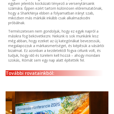
egyben jelentős kockázati tényező a versenytársaink
számára. Éppen ezért tartom különösen előremutatónak,
hogy a SharkNinja ebben a folyamatban irányt szab,
miközben más márkák inkább csak alkalmazkodni
próbálnak.
Természetesen nem gondoljuk, hogy ez egyik napról a
másikra fog bekövetkezni. Nekünk is sok munkánk lesz
még abban, hogy ezeket az új kategóriákat bevezessük,
megalapozzuk a márkaismertséget, és kiépítsük a vásárlói
bizalmat. Ez azonban a kezdetektől fogva célunk volt, és
tudjuk, hogy idő és türelem kell hozzá – ahogy mondani
szokás, Rómát sem egy nap alatt építették fel.
További rovatainkból: