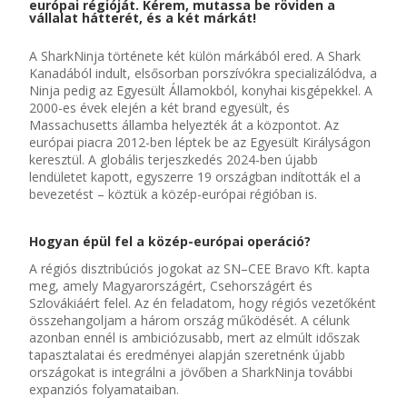
európai régióját.
K
érem, mutassa be röviden a
vállalat hátterét,
és
a két márkát!
A
SharkNinja
története két külön márkából ered. A
Shark
Kanadából indult, elsősorban porszívókra specializálódva, a
Ninja
pedig az Egyesült Államokból, konyhai kisgépekkel. A
2000-es évek elején a két
brand
egyesült, és
Massachusetts államba helyezték át a központot. Az
európai piacra 2012-ben léptek be az Egyesült Királyságon
keresztül. A globális terjeszkedés 2024-ben újabb
lendületet kapott
,
egyszerre 19 országban indították el a
bevezetést – köztük a közép-európai régióban is.
Hogyan épül fel a közép-európai operáció?
A régiós disztribúciós jogokat az SN
–
CE
E
Bravo
Kft. kapta
meg, amely Magyarországért, Csehországért és
Szlovákiáért felel. Az én feladatom, hogy régiós vezetőként
összehangoljam a három ország működését. A célunk
azonban ennél is ambiciózusabb
,
mert az elmúlt időszak
tapasztalatai és eredményei alapján
szeretnénk
újabb
országokat is integrálni a jövőben
a
SharkNinja
további
expanziós folyamataiban.