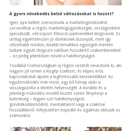
A gyors növekedés belső változásokat is hozott?
Igen, újra kellett szerveznünk a marketingműködést.
Lecseréltük a régiós marketingügynökséget, országonként
specializált, célcsoport-fókuszú partnerekkel dolgozunk. Ez
utólag egyértelműen jó döntésnek bizonyult, mert így
célzottabb módon, kisebb tematikus egységek mentén
tudunk együtt dolgozni valóban hozzáértő szakemberekkel
– ez pedig jelentősen növeli a hatékonyságot.
Továbbá Csehországban új régiós vezetőt neveztünk ki, aki
nagyon jól ismeri a kisgép szektort, és képes erős
kapcsolatokat ápolni a legfontosabb kereskedőkkel. Az
együttműködés már most, egy bő hónap után is
visszaigazolta a döntés helyességét. A korábbi és a
jelenlegi működési modell között szinte fényévnyi a
különbség – legyen szó hatékonyságról,
gondolkodásmódról, mentalitásról vagy a szakmai
hozzáállásról. Kifejezetten inspiráló és izgalmas időszak ez
számunkra.