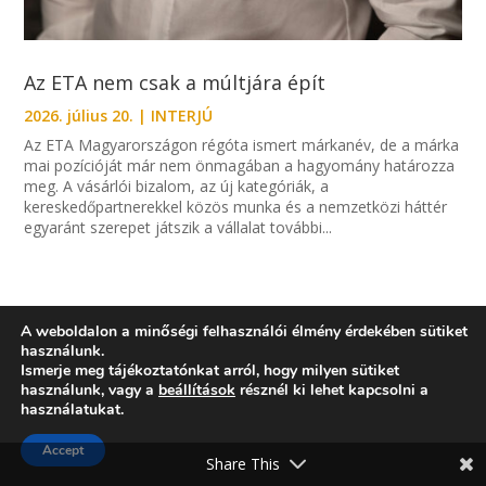
Az ETA nem csak a múltjára épít
2026. július 20.
|
INTERJÚ
Az ETA Magyarországon régóta ismert márkanév, de a márka
mai pozícióját már nem önmagában a hagyomány határozza
meg. A vásárlói bizalom, az új kategóriák, a
kereskedőpartnerekkel közös munka és a nemzetközi háttér
egyaránt szerepet játszik a vállalat további...
A weboldalon a minőségi felhasználói élmény érdekében sütiket
használunk.
Ismerje meg tájékoztatónkat arról, hogy milyen sütiket
használunk, vagy a
beállítások
résznél ki lehet kapcsolni a
használatukat.
Accept
Share This