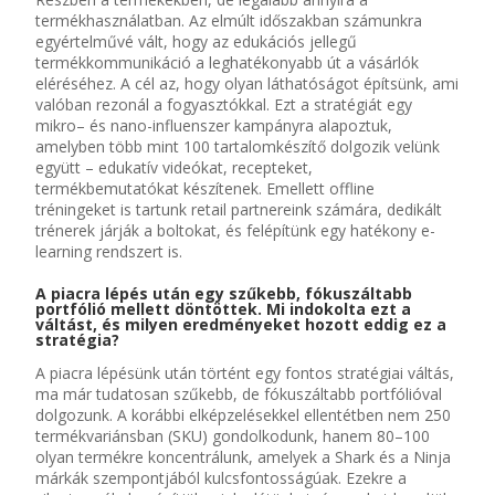
termékhasználatban.
Az elmúlt időszakban számunkra
egyértelművé vált, hogy az edukációs jellegű
termék
kommunikáció
a leghatékonyabb út a vásárlók
eléréséhez. A cél az, hogy olyan
láthatóságot
építsünk, ami
valóban rezonál a fogyasztókkal. Ezt a stratégiát egy
mikro
– és
nano
-influenszer
kampányra alapoztuk,
amelyben több mint 100 tartalomkészítő dolgozik velünk
együtt –
edukatív
videókat, recepteket,
termékbemutatókat készítenek. Emellett offline
tréningeket
is tartunk
retail
partnereink számára, dedikált
tréner
ek
járj
ák
a boltokat
, és
felépítünk
egy
hatékony
e-
learning
rendszert is.
A piacra lépés után egy szűkebb,
fókuszáltabb
portfólió mellett döntöttek. Mi indokolta ezt a
váltást, és milyen eredményeket hozott eddig ez a
stratégia?
A piacra lépésünk után történt egy fontos stratégiai váltás,
ma már tudatosan szűkebb, de fókuszáltabb portfólióval
dolgozunk. A korábbi elképzelésekkel ellentétben nem 250
termékvariánsban (SKU) gondolkodunk, hanem 80–100
olyan termékre koncentrálunk, amelyek a Shark és a Ninja
márkák szempontjából kulcsfontosságúak. Ezekre a