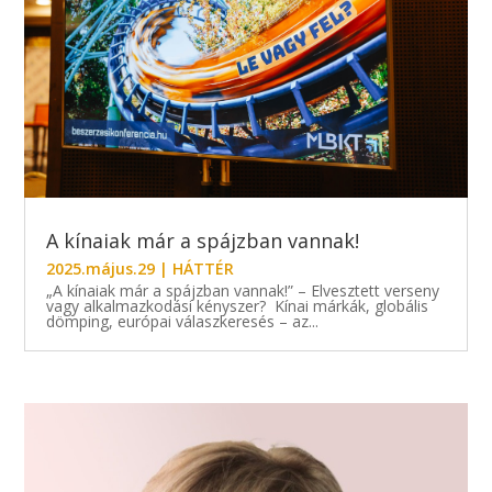
A kínaiak már a spájzban vannak!
2025.május.29
|
HÁTTÉR
„A kínaiak már a spájzban vannak!” – Elvesztett verseny
vagy alkalmazkodási kényszer? Kínai márkák, globális
dömping, európai válaszkeresés – az...