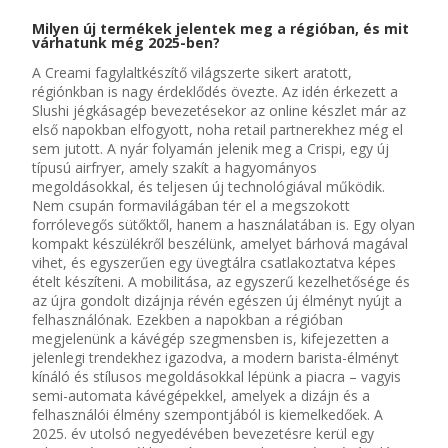
Milyen új termékek jelentek meg a régióban, és mit
várhatunk még 2025-ben?
A
Creami
fagylaltkészítő világszerte sikert aratott,
régiónkban is nagy érdeklődés övezte. Az idén érkezett
a
Slushi
jégkásagép bevezetésekor az online készlet már az
első napokban elfogyott
, noha
retail
partnerekhez még el
sem jutott.
A nyár folyamán jelenik meg a
Crispi
, egy új
típusú
airfryer
, amely szakít a hagyományos
megoldásokkal, és teljesen új technológiával működik.
Nem csupán formavilágában tér el a megszokott
forrólevegős sütőktől, hanem a használatában is
. Egy olyan
kompakt készülék
ről beszélünk
, amelyet bárhová magával
vihet, és egyszerűen egy üvegtálra csatlakoztatva képes
ételt készíteni. A mobilitása, az egyszerű kezelhetősége és
az
újra gondolt
dizájnja révén egészen új élményt nyújt a
felhasználónak.
Ezekben a napokban
a régióban
megjelenünk
a
kávégép
szegmensbe
n
is
, kifejezetten a
jelenlegi trendekhez igazodva, a
modern
barista
-élményt
kínáló
és
stílusos megoldásokkal
lépünk a piacra
– vagyis
semi
-automata
kávé
gépekkel
, amelyek a dizájn és a
felhasználói élmény szempontjából is
kiemelked
őek
.
A
2025. év utolsó negyedévében
bevezetésre kerül egy