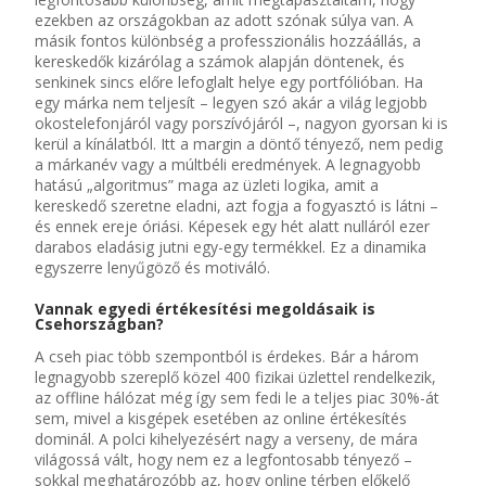
ezekben az országokban
az adott szónak súlya van
.
A
másik fontos különbség a professzionális hozzáállás
,
a
kereskedők kizárólag a számok alapján döntenek
, és
senkinek sincs előre lefoglalt helye egy portfólióban. Ha
egy márka nem teljesít –
legyen szó
akár
a világ legjobb
okostelefonjáról vagy porszívójáról –, nagyon gyorsan ki is
kerül a kínálatból. Itt
a margin a döntő tényező
, nem pedig
a márkanév vagy a múltbéli eredmények.
A legnagyobb
hatású „algoritmus” maga az üzleti logika
,
amit a
kereskedő szeretne eladni, azt fogja a fogyasztó is látni –
és ennek ereje óriási. Képesek egy hét alatt nulláról ezer
darabos eladásig jutni
egy
-egy
termékkel. Ez a dinamika
egyszerre lenyűgöző és motiváló.
Vannak egyedi értékesítési megoldásaik is
Csehországban
?
A cseh piac több szempontból is érdekes. Bár a három
legnagyobb szereplő közel 400 fizikai üzlettel rendelkezik,
az offline hálózat még így sem fedi le a
teljes
piac 30%-át
sem, mivel a kisgépek esetében az online értékesítés
dominál. A polci kihelyezésért nagy a verseny, de mára
világossá vált, hogy nem ez a legfontosabb tényező –
sokkal meghatározóbb az, hogy online térben előkelő