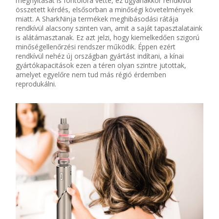
megnyitását is fontol
óra vette,
e
z ugyanakkor rendkívül
összetett kérdés, elsősorban a minőségi követelmények
miatt. A
SharkNinja
termékek meghibásodási rátája
rendkívül alacsony szinten van
, amit a saját tapasztalataink
is alátámasztanak. Ez azt jelzi, hogy
kiemelkedően szigorú
minőségellenőrzési rendszer működik
. Éppen ezért
rendkívül nehéz új országban gyártást indítani
, a
kínai
gyártókapacitások ezen a téren olyan szintre jutottak,
amelyet egyelőre nem tud más régió érdemben
reprodukálni.