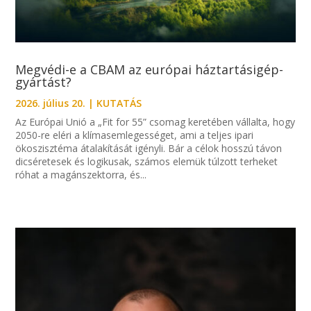
Megvédi-e a CBAM az európai háztartásigép-
gyártást?
2026. július 20.
|
KUTATÁS
Az Európai Unió a „Fit for 55” csomag keretében vállalta, hogy
2050-re eléri a klímasemlegességet, ami a teljes ipari
ökoszisztéma átalakítását igényli. Bár a célok hosszú távon
dicséretesek és logikusak, számos elemük túlzott terheket
róhat a magánszektorra, és...