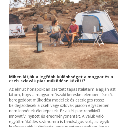
Miben látják a legfőbb különbséget a magyar és a
cseh-szlovák piac működése között?
Az elmúlt hónapokban szerzett tapasztalataim alapján azt
látom, hogy a magyar műszaki kereskedelemben
létező
,
berögződött működési modellek és
esetleges rossz
beidegződések
a
cseh vagy szlovák piacon egyszerűen
nem lennének életképesek
.
Ez a két
piac rendkívül
innovatív, nyitott és eredményorientált
.
A velük való
együttműködés számomra is tanulságos volt
,
a
z egyik
legfontosabb különbség, amit megtapasztaltam, hogy