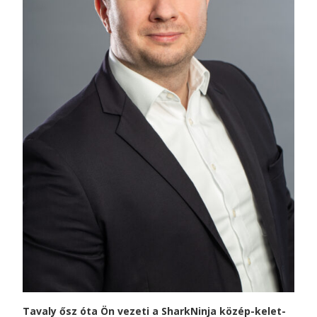
Tavaly ősz óta Ön vezeti a
SharkNinja
közép-kelet-