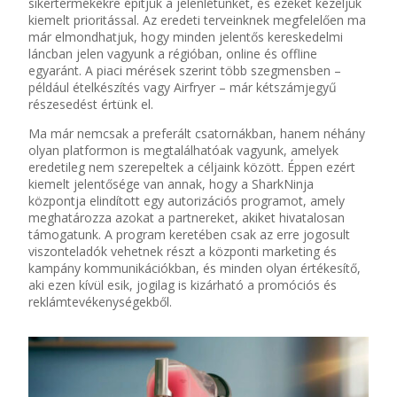
sikertermékekre építjük a jelenlétünket, és ezeket kezeljük
kiemelt prioritással. Az eredeti terveinknek megfelelően ma
már elmondhatjuk, hogy minden jelentős kereskedelmi
láncban jelen vagyunk a régióban, online és offline
egyaránt. A piaci mérések szerint több szegmensben –
például ételkészítés vagy Airfryer – már kétszámjegyű
részesedést értünk el.
Ma már nemcsak a preferált csatornákban, hanem néhány
olyan platformon is megtalálhatóak vagyunk, amelyek
eredetileg nem szerepeltek a céljaink között. Éppen ezért
kiemelt jelentősége van annak, hogy a SharkNinja
központja elindított egy autorizációs programot, amely
meghatározza azokat a partnereket, akiket hivatalosan
támogatunk. A program keretében csak az erre jogosult
viszonteladók vehetnek részt a központi marketing és
kampány kommunikációkban, és minden olyan értékesítő,
aki ezen kívül esik, jogilag is kizárható a promóciós és
reklámtevékenységekből.