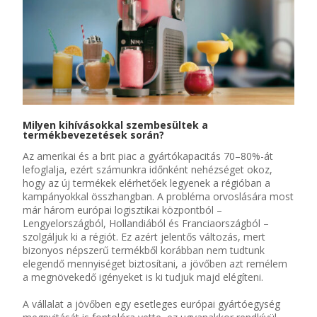
Milyen kihívásokkal szembesültek a
termékbevezetések során?
Az amerikai
és a
brit
piac a gyártókapacitás 70–80%-át
lefoglalja, ezért számunkra időnként nehézséget okoz,
hogy az új termékek elérhetőek legyenek a régióban a
kampányokkal összhangban. A probléma orvoslására
most
már
három európai logisztikai központból –
Lengyelországból, Hollandiából és Franciaországból –
szolgáljuk ki a régiót.
Ez azért jelentős változás, mert
bizonyos népszerű termékből korábban nem tudtunk
elegendő mennyiséget biztosítani, a jövőben azt remélem
a megnövekedő igényeket is ki tudjuk majd elégíteni.
A vállalat a jövőben egy esetleges
európai
gyártóegység