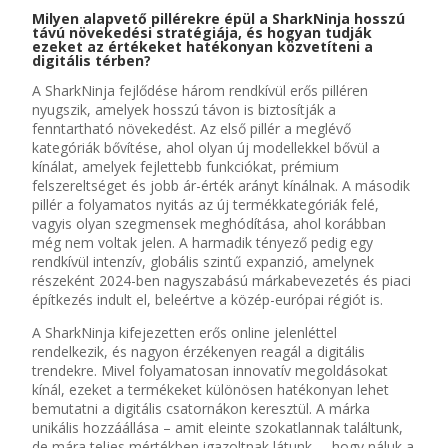
Milyen alapvető pillérekre épül a
SharkNinja
hosszú
távú növekedési stratégiája, és hogyan tudják
ezeket az értékeket hatékonyan közvetíteni a
digitális térben
?
A SharkNinja fejlődése három rendkívül erős pilléren
nyugszik, amelyek hosszú távon is biztosítják a
fenntartható növekedést.
Az első pillér a meglévő
kategóriák bővítése, ahol olyan új modellekkel bővül a
kínálat, amelyek fejlettebb funkciókat, prémium
felszereltséget és jobb ár-érték arányt kínálnak.
A második
pillér a folyamatos nyitás az új termékkategóriák felé,
vagyis olyan szegmensek meghódítása, ahol korábban
még nem voltak jelen. A harmadik tényező pedig egy
rendkívül intenzív, globális szintű expanzió, amelynek
részeként 2024-ben nagyszabású márkabevezetés és piaci
építkezés indult el, beleértve a közép-európai régiót is.
A SharkNinja kifejezetten erős online jelenléttel
rendelkezik, és nagyon érzékenyen reagál a digitális
trendekre. Mivel folyamatosan innovatív megoldásokat
kínál, ezeket a termékeket különösen hatékonyan lehet
bemutatni a digitális csatornákon keresztül. A márka
unikális hozzáállása – amit eleinte szokatlannak találtunk,
de mára teljes mértékben igazoltnak látunk –, hogy náluk a