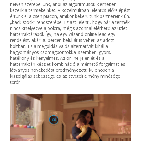
helyen szerepeljünk, ahol az algoritmusok kiemelten
kezelik a termékeinket. A közelmúltban jelentős előrelépést
értünk el a cseh piacon, amikor bekerültünk partnereink ún.
„back
stock
” rendszerébe. Ez azt jelenti, hogy bár a termék
nincs kihelyezve a polcra, mégis azonnal elérhető az üzlet
háttérraktárából. Így, ha egy vásárló online lead egy
rendelést, akár 30 percen belül át is veheti az adott
boltban. Ez a megoldás valós alternatívát kínál a
hagyományos csomagpontokkal szemben: gyors,
hatékony és kényelmes. Az online jelenlét és a
háttérraktári készlet kombinációja mérhető forgalmat és
látványos növekedést eredményezett, különösen a
kiszolgálás sebessége és az átvételi élmény minősége
terén.