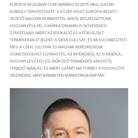
EURÓPAI RÉGIÓBAN CSAK NEMRÉG KEZDTE MEG IGAZÁN
KOMOLY TÉRHÓDÍTÁSÁT.
A KÖZÉP-KELET-EURÓPAI RÉGIÓT
VEZETŐ MAGYAR NORBERTTEL ARRÓL BESZÉLGETTÜNK,
HOGYAN ÉPÜL FEL A MÁRKA DINAMIKUS NÖVEKEDÉSI
STRATÉGIÁJA, MIÉRT AZ EDUKÁCIÓ ÉS A FÓKUSZÁLT
TERMÉKKÍNÁLAT JELENTI A SIKER KULCSÁT, ÉS MI KÜLÖNBÖZTETI
MEG A CSEH, SZLOVÁK ÉS MAGYAR KERESKEDELMI
GONDOLKODÁST EGYMÁSTÓL. AZ INTERJÚBÓL AZ IS KIDERÜL,
HOGYAN LESZ EGY JÓL MŰKÖDŐ TERMÉKBŐL MAGÁTÓL
TERJEDŐ AJÁNLÁS, ÉS MIÉRT SZÁMÍT MA TÖBBET A FOGYASZTÓ
VÉLEMÉNYE, MINT BÁRMILYEN MARKETINGKAMPÁNY.