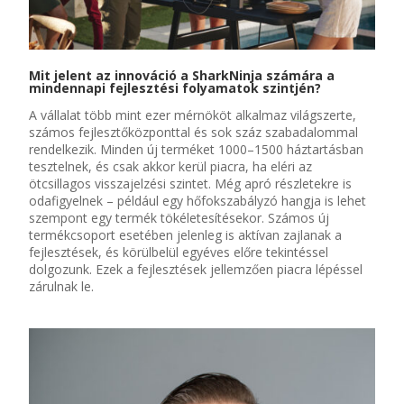
Mit jelent az innováció a
SharkNinja
számára a
mindennapi fejlesztési folyamatok szintjén?
A vállalat több mint ezer mérnököt alkalmaz világszerte,
számos fejlesztőközponttal
és
sok száz
szabadalommal
rendelkezik. Minden új terméket 1000–1500 háztartásban
tesztelnek, és csak akkor kerül piacra, ha eléri az
ötcsillagos visszajelzési szintet. Még apró részletekre is
odafigyelnek – például egy hőfokszabályzó hangja is lehet
szempont egy termék tökéletesítésekor.
Számos új
termékcsoport esetében jelenleg is aktívan zajlanak a
fejlesztések, és körülbelül egyéves
előre tekintéssel
dolgozunk. Ezek a fejlesztések jellemzően piacra lépéssel
zárulnak le.