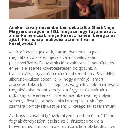
Amikor tavaly novemberben debütált a
SharkNinja
Magyarországon, a SELL magazin úgy fogalmazott
,
a márka nemcsak megérkezett, hanem berúgta az
ajtót. Hét hónap működés után mit vár a
közeljövőtől?
Azt korábban is jeleztük, három éven belül a piac
meghatározó szereplőjévé kívánunk válni, akár
piacvezetővé is. Ez az ambíció továbbra is él bennünk, és
ennek eléréséhez következetesen dolgozunk. A
tradicionális, nagy múltú márkákkal szemben a SharkNinja
sikerének kulcsa abban rejlik, hogy a már jól ismert
árucsoportokon belül is képesek vagyunk valóban innovatív
megoldásokat hozni, amelyek a fogyasztók számára
újdonságot jelentenek. Emellett azonban van egy olyan
versenyelőnyünk, amely a piaci szereplők többsége
számára komoly kihívást jelent: új kategóriákat teremtünk.
Az, hogy a vásárlói igények milyen ütemben és mértékben
fognak áthelyeződni ezekre az új árucsoportokra a
hagyományos megoldások rovására, komoly kérdés – és