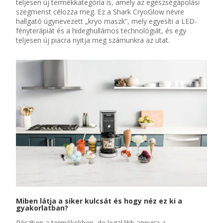
teljesen új termékkategória is, amely az egészségápolási
szegmenst
célozza meg. Ez a
Shark
CryoGlow
névre
hallgató úgynevezett „
k
ry
o
maszk”
, mely
egyesíti a
LED-
fényterápiát
és a
hideghullámos technológiát
,
és egy
teljesen
új piacra nyitja meg számunkra az utat.
Miben látj
a
a siker kulcsát
és hogy néz ez ki a
gyakorlatban
?
Részben a termékekben, de legalább annyira a