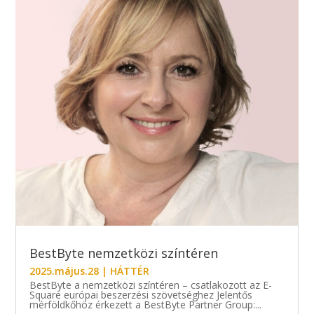
BestByte nemzetközi színtéren
2025.május.28
|
HÁTTÉR
BestByte a nemzetközi színtéren – csatlakozott az E-
Square európai beszerzési szövetséghez Jelentős
mérföldkőhöz érkezett a BestByte Partner Group:...