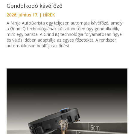
Gondolkodó kávéfőző
2026. június 17.
|
HÍREK
A Ninja AutoBarista egy teljesen automata kávéfőző, amely
a Grind iQ technológiának köszönhetően úgy gondolkodik,
mint egy barista. A Grind iQ technológia folyamatosan figyeli
és valós időben adaptálja az egyes főzeteket. A rendszer
automatikusan beállítja az őrlési...