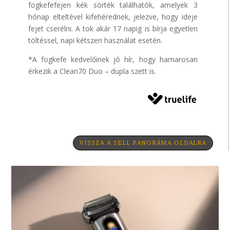
fogkefefejen kék sörték találhatók, amelyek 3
hónap elteltével kifehérednek, jelezve, hogy ideje
fejet cserélni. A tok akár 17 napig is bírja egyetlen
töltéssel, napi kétszeri használat esetén.
*A fogkefe kedvelőinek jó hír, hogy hamarosan
érkezik a Clean70
Duo – dupla szett is.
VISSZA A SELL PANORÁMA OLDALRA