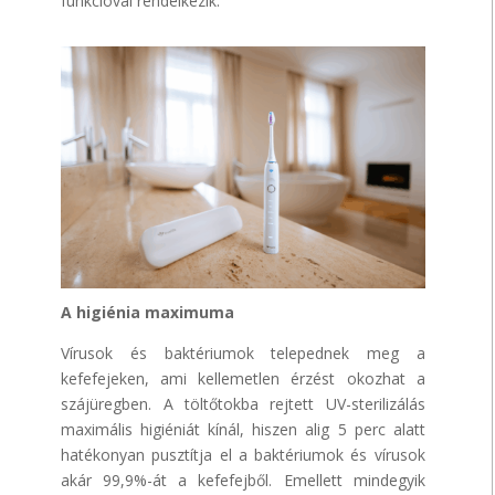
funkcióval rendelkezik.
A higiénia maximuma
Vírusok és baktériumok telepednek meg a
kefefejeken, ami kellemetlen érzést okozhat a
szájüregben. A töltőtokba rejtett UV-sterilizálás
maximális higiéniát kínál, hiszen alig 5 perc alatt
hatékonyan pusztítja el a baktériumok és vírusok
akár 99,9%-át a kefefejből. Emellett mindegyik