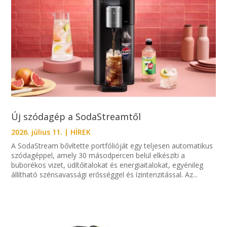
Új szódagép a SodaStreamtől
2026. július 11.
|
HÍREK
A SodaStream bővítette portfólióját egy teljesen automatikus
szódagéppel, amely 30 másodpercen belül elkészíti a
buborékos vizet, üdítőitalokat és energiaitalokat, egyénileg
állítható szénsavassági erősséggel és ízintenzitással. Az...