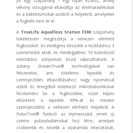
jól egy szájzuhany – egy olyan eszköz, amely
vékony vízsugárral eltávolítja az ételmaradékokat
és a baktériumokat azokról a helyekről, amelyeket
a fogkefe nem ér el.
A
TrueLife AquaFloss Station F300
szájzuhany
tökéletesen megtisztítja a nehezen elérhető
fogközöket. Az intelligens készülék a tisztításhoz 3
üzemmódot kínál, és mindegyikhez 10 különböző
intenzitású víznyomás közül választhatunk. A
zuhany StreamTrue® technológiával van
felszerelve, ami tökéletes lepedék és
szennyeződés eltávolításához: nagy nyomással
vízből és levegőből keletkező mikrobuborékokat
fecskendez be a fogközökbe, ezzel képes
eltűntetni a lepedék 99%-át és minden
szennyeződést a nehezen elérhető helyekről. A
PulseTrue® funkció az ínymasszást emeli új
szintre: pulzushullámokat hoz létre, amelyek
csökkentik és növelik a vízáramlás intenzitását,