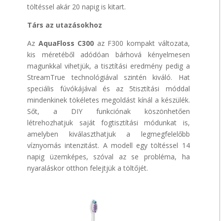
töltéssel akár 20 napig is kitart.
Társ az utazásokhoz
Az
AquaFloss C300
az F300 kompakt változata,
kis méretéből adódóan bárhová kényelmesen
magunkkal vihetjük, a tisztítási eredmény pedig a
StreamTrue technológiával szintén kiváló. Hat
speciális fúvókájával és az 5tisztítási móddal
mindenkinek tökéletes megoldást kínál a készülék.
Sőt, a DIY funkciónak köszönhetően
létrehozhatjuk saját fogtisztítási módunkat is,
amelyben kiválaszthatjuk a legmegfelelőbb
víznyomás intenzitást. A modell egy töltéssel 14
napig üzemképes, szóval az se probléma, ha
nyaraláskor otthon felejtjük a töltőjét.