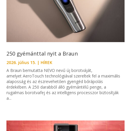
250 gyémánttal nyit a Braun
2026. július 15.
|
HÍREK
A Braun bemutatta NEVO nevű új borotváját,
amelyet AeroTouch technológiával szereltek fel a maximális
alaposság és az észrevehetően gyengéd bőrápolás
érdekében. A 250 darabból álló gyémántélű penge, a
rugalmas borotvafej és az intelligens processzor biztosítják
a...