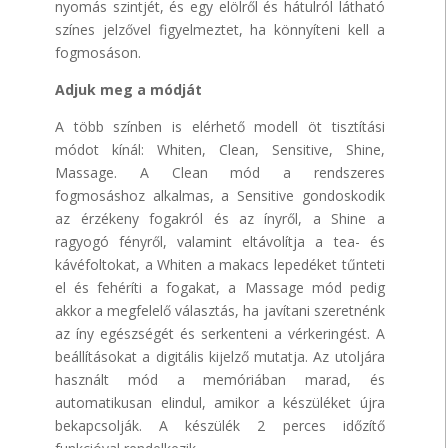
nyomás szintjét, és egy elölről és hátulról látható
színes jelzővel figyelmeztet, ha könnyíteni kell a
fogmosáson.
Adjuk meg a módját
A több színben is elérhető modell öt tisztítási
módot kínál: Whiten, Clean, Sensitive, Shine,
Massage. A Clean mód a rendszeres
fogmosáshoz alkalmas, a Sensitive gondoskodik
az érzékeny fogakról és az ínyről, a Shine a
ragyogó fényről, valamint eltávolítja a tea- és
kávéfoltokat, a Whiten a makacs lepedéket tűnteti
el és fehéríti a fogakat, a Massage mód pedig
akkor a megfelelő választás, ha javítani szeretnénk
az íny egészségét és serkenteni a vérkeringést. A
beállításokat a digitális kijelző mutatja. Az utoljára
használt mód a memóriában marad, és
automatikusan elindul, amikor a készüléket újra
bekapcsolják. A készülék 2 perces időzítő