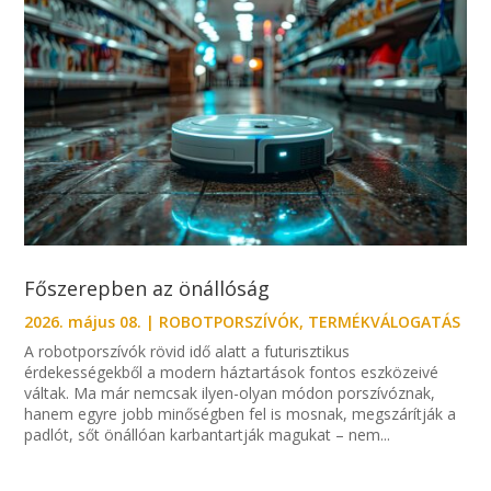
Főszerepben az önállóság
2026. május 08.
|
ROBOTPORSZÍVÓK
,
TERMÉKVÁLOGATÁS
A robotporszívók rövid idő alatt a futurisztikus
érdekességekből a modern háztartások fontos eszközeivé
váltak. Ma már nemcsak ilyen-olyan módon porszívóznak,
hanem egyre jobb minőségben fel is mosnak, megszárítják a
padlót, sőt önállóan karbantartják magukat – nem...