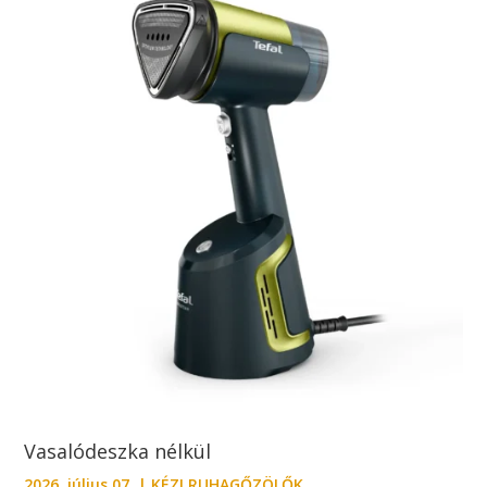
Vasalódeszka nélkül
2026. július 07.
|
KÉZI RUHAGŐZÖLŐK
,