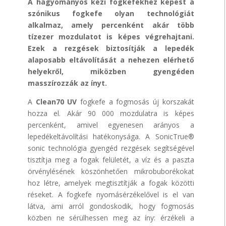
A hagyományos kézi fogkefékhez képest a
szónikus fogkefe olyan technológiát
alkalmaz, amely percenként akár több
tízezer mozdulatot is képes végrehajtani.
Ezek a rezgések biztosítják a lepedék
alaposabb eltávolítását a nehezen elérhető
helyekről, miközben gyengéden
masszírozzák az ínyt.
A
Clean70
UV
fogkefe a fogmosás új korszakát
hozza el. Akár 90 000 mozdulatra is képes
percenként, amivel egyenesen arányos a
lepedékeltávolítási hatékonysága. A SonicTrue®
sonic technológia gyengéd rezgések segítségével
tisztítja meg a fogak felületét, a víz és a paszta
örvénylésének köszönhetően mikrobuborékokat
hoz létre, amelyek megtisztítják a fogak közötti
réseket. A fogkefe nyomásérzékelővel is el van
látva, ami arról gondoskodik, hogy fogmosás
közben ne sérülhessen meg az íny: érzékeli a