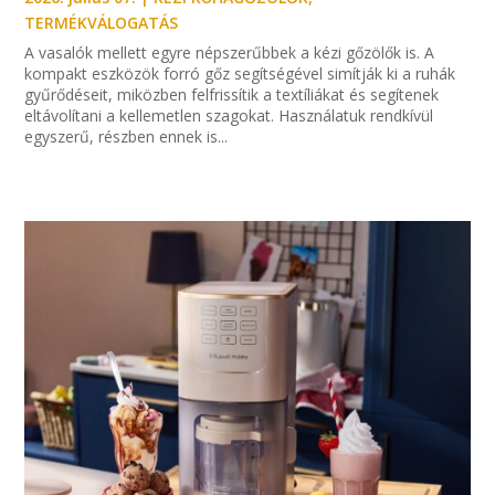
TERMÉKVÁLOGATÁS
A vasalók mellett egyre népszerűbbek a kézi gőzölők is. A
kompakt eszközök forró gőz segítségével simítják ki a ruhák
gyűrődéseit, miközben felfrissítik a textíliákat és segítenek
eltávolítani a kellemetlen szagokat. Használatuk rendkívül
egyszerű, részben ennek is...