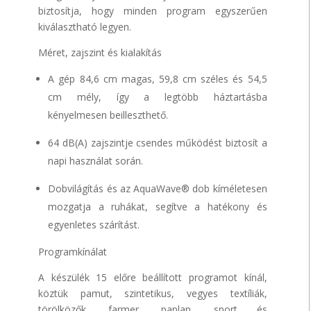
biztosítja, hogy minden program egyszerűen
kiválasztható legyen.
Méret, zajszint és kialakítás
A gép 84,6 cm magas, 59,8 cm széles és 54,5
cm mély, így a legtöbb háztartásba
kényelmesen beilleszthető.
64 dB(A) zajszintje csendes működést biztosít a
napi használat során.
Dobvilágítás és az AquaWave® dob kíméletesen
mozgatja a ruhákat, segítve a hatékony és
egyenletes szárítást.
Programkínálat
A készülék 15 előre beállított programot kínál,
köztük pamut, szintetikus, vegyes textíliák,
törölközők, farmer, paplan, sport és