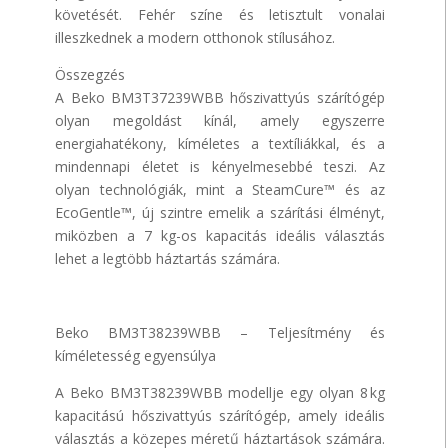
követését. Fehér színe és letisztult vonalai
illeszkednek a modern otthonok stílusához.
Összegzés
A Beko BM3T37239WBB hőszivattyús szárítógép
olyan megoldást kínál, amely egyszerre
energiahatékony, kíméletes a textíliákkal, és a
mindennapi életet is kényelmesebbé teszi. Az
olyan technológiák, mint a SteamCure™ és az
EcoGentle™, új szintre emelik a szárítási élményt,
miközben a 7 kg-os kapacitás ideális választás
lehet a legtöbb háztartás számára.
Beko BM3T38239WBB – Teljesítmény és
kíméletesség egyensúlya
A Beko BM3T38239WBB modellje egy olyan 8 kg
kapacitású hőszivattyús szárítógép, amely ideális
választás a közepes méretű háztartások számára.