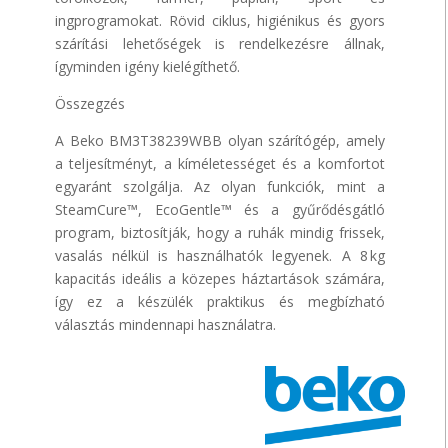
ingprogramokat. Rövid ciklus, higiénikus és gyors
szárítási lehetőségek is rendelkezésre állnak,
ígyminden igény kielégíthető.
Összegzés
A Beko BM3T38239WBB olyan szárítógép, amely
a teljesítményt, a kíméletességet és a komfortot
egyaránt szolgálja. Az olyan funkciók, mint a
SteamCure™, EcoGentle™ és a gyűrődésgátló
program, biztosítják, hogy a ruhák mindig frissek,
vasalás nélkül is használhatók legyenek. A 8 kg
kapacitás ideális a közepes háztartások számára,
így ez a készülék praktikus és megbízható
választás mindennapi használatra.