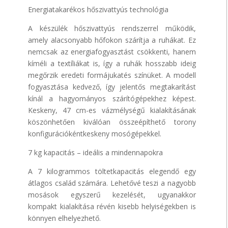
Energiatakarékos hőszivattyús technológia
A készülék hőszivattyús rendszerrel működik,
amely alacsonyabb hőfokon szárítja a ruhákat. Ez
nemcsak az energiafogyasztást csökkenti, hanem
kíméli a textíliákat is, így a ruhák hosszabb ideig
megőrzik eredeti formájukatés színüket. A modell
fogyasztása kedvező, így jelentős megtakarítást
kínál a hagyományos szárítógépekhez képest.
Keskeny, 47 cm-es vázmélységű kialakításának
köszönhetően kiválóan összeépíthető torony
konfigurációkéntkeskeny mosógépekkel.
7 kg kapacitás – ideális a mindennapokra
A 7 kilogrammos töltetkapacitás elegendő egy
átlagos család számára. Lehetővé teszi a nagyobb
mosások egyszerű kezelését, ugyanakkor
kompakt kialakítása révén kisebb helyiségekben is
könnyen elhelyezhető.