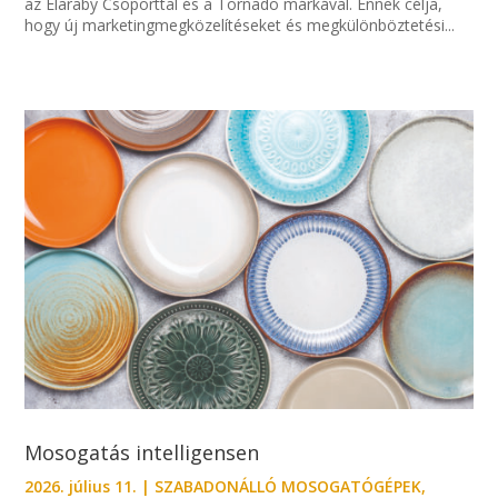
az Elaraby Csoporttal és a Tornado márkával. Ennek célja,
hogy új marketingmegközelítéseket és megkülönböztetési...
Mosogatás intelligensen
2026. július 11.
|
SZABADONÁLLÓ MOSOGATÓGÉPEK
,