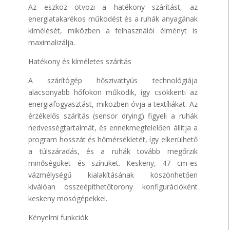
Az eszköz ötvözi a hatékony szárítást, az
energiatakarékos működést és a ruhák anyagának
kímélését, miközben a felhasználói élményt is
maximalizálja.
Hatékony és kíméletes szárítás
A szárítógép hőszivattyús technológiája
alacsonyabb hőfokon működik, így csökkenti az
energiafogyasztást, miközben óvja a textíliákat. Az
érzékelős szárítás (sensor drying) figyeli a ruhák
nedvességtartalmát, és ennekmegfelelően állítja a
program hosszát és hőmérsékletét, így elkerülhető
a túlszáradás, és a ruhák tovább megőrzik
minőségüket és színüket. Keskeny, 47 cm-es
vázmélységű kialakításának köszönhetően
kiválóan összeépíthetőtorony konfigurációként
keskeny mosógépekkel.
Kényelmi funkciók