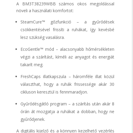
A BM3T38239WBB számos okos megoldással
növeli a használati komfortot:
SteamCure™ gőzfunkció – a gyűrődések
csökkentésével frissíti a ruhákat, így kevésbé
lesz szükség vasalásra.
EcoGentle™ mód – alacsonyabb hőmérsékleten
végzi a szárítást, kíméli az anyagot és energiát
takarít meg.
FreshCaps illatkapszula – háromféle illat közül
választhat, hogy a ruhák frissessége akár 30
cikluson keresztül is fennmaradjon.
Gyűrődésgátló program – a szárítás után akár 8
órán át mozgatja a ruhákat a dobban, hogy ne
gyűrődjenek.
A digitális kijelző és a könnyen kezelhető vezérlés