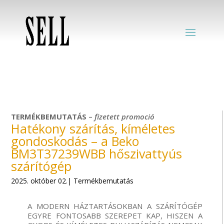
TERMÉKBEMUTATÁS
–
fizetett
promoció
Hatékony szárítás, kíméletes
gondoskodás – a Beko
BM3T37239WBB hőszivattyús
szárítógép
2025. október 02.| Termékbemutatás
A MODERN
HÁZTARTÁSOKBAN
A
SZÁRÍTÓGÉP
EGYRE
FONTOSABB
SZEREPET
KAP
,
HISZEN
A