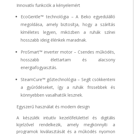
Innovatív funkciók a kényelemért
EcoGentle™ technológia – A Beko egyedülálló
megoldása, amely biztosítja, hogy a szárítás
kíméletes legyen, miközben a ruhák színei
hosszabb ideig élénkek maradnak.
ProSmart™ inverter motor – Csendes működés,
hosszabb élettartam és alacsony
energiafogyasztás.
SteamCure™ gőztechnológia – Segít csökkenteni
a gyűrődéseket, így a ruhák frissebbek és
könnyebben vasalhatók lesznek.
Egyszerű használat és modern design
A készülék intuitív kezelőfelülettel és digitális
kijelzővel rendelkezik, amely megkönnyíti a
programok kiválasztását és a működés nyomon