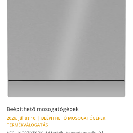
Beépíthető mosogatógépek
2026. július 10.
|
BEÉPÍTHETŐ MOSOGATÓGÉPEK
,
TERMÉKVÁLOGATÁS
AEG NG97IX50PK 14 teríték Aenergiaosztály 9 l