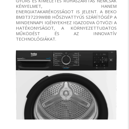
GYORS
ÉS
KÍMÉLETES
RUHASZÁRÍTÁS
NEMCSAK
KÉNYELMET
,
HANEM
ENERGIATAKARÉKOSSÁGOT
IS
JELENT
. A BEKO
BM3T37239WBB
HŐSZIVATTYÚS
SZÁRÍTÓGÉP
A
MINDENNAPI
IGÉNYEKHEZ
IGAZODVA
ÖTVÖZI
A
HATÉKONYSÁGOT
, A
KÖRNYEZETTUDATOS
MŰKÖDÉST
ÉS
AZ
INNOVATÍV
TECHNOLÓGIÁKAT
.