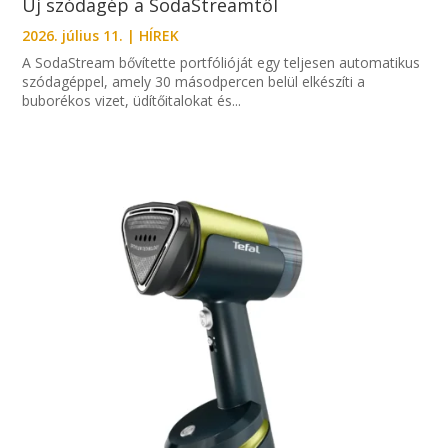
Új szódagép a SodaStreamtől
2026. július 11.
|
HÍREK
A SodaStream bővítette portfólióját egy teljesen automatikus
szódagéppel, amely 30 másodpercen belül elkészíti a
buborékos vizet, üdítőitalokat és...