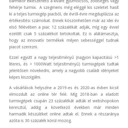
bármikor elkészíthető a kívánt gyümölcsös, zöldséges vagy
fehérje turmix. A szegmens még eléggé kis szeletet hasít
ki a teljes turmixgép piacból, de évről-évre megduplázza az
értékesítési számokat. Ennek köszönhetően már az idei év
első félévében a piac 12 százalékát adják, míg egy évvel
ezelőtt csak 5 százalékot birtokoltak. Ez is alátámasztja,
hogy az innovatív termékek milyen sebességgel tudnak
piacot szerezni.
Ezzel együtt a nagy teljesítményű (nagyon kapacitású >1
literes, és > 1000Watt teljesítményű) turmixgépek tudtak
jelentősen növekedni, amely a nagyobb családi idényeket
képes kiszolgálni.
A vásárlások helyszíne a 2019-es és 2020-as évben kicsit
elmozdult az online tér felé. Míg 2018-ban a eladott
turmixgépek csupán 23 százalékát adták el webshopokon
keresztül, addig a következő években már minden
harmadik készüléket online adtak el. Ennek a részaránya
azóta is 30 százalék körül mozog.