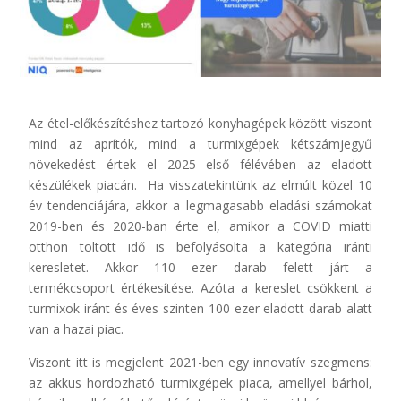
Az étel-előkészítéshez tartozó konyhagépek között viszont
mind az aprítók, mind a turmixgépek kétszámjegyű
növekedést értek el 2025 első félévében az eladott
készülékek piacán. Ha visszatekintünk az elmúlt közel 10
év tendenciájára, akkor a legmagasabb eladási számokat
2019-ben és 2020-ban érte el, amikor a COVID miatti
otthon töltött idő is befolyásolta a kategória iránti
keresletet. Akkor 110 ezer darab felett járt a
termékcsoport értékesítése. Azóta a kereslet csökkent a
turmixok iránt és éves szinten 100 ezer eladott darab alatt
van a hazai piac.
Viszont itt is megjelent 2021-ben egy innovatív szegmens:
az akkus hordozható turmixgépek piaca, amellyel bárhol,