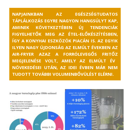
NAPJAINKBAN A
Z EGÉSZSÉGTUDATOS
TÁPLÁLKOZÁS EGYRE NAGYON HANGSÚLYT KAP,
AMINEK KÖVE
TKE
Z
TÉB
EN
ÚJ TENDENCIÁK
FIGYELHETŐK MEG AZ ÉTEL-ELŐKÉSZÍTÉSBEN,
ÍGY A KONYHAI ESZKÖZÖK PIACÁN IS.
A
Z EGYIK
ILYEN NAGY ÚJDONSÁG AZ ELMÚLT ÉVEKBEN AZ
AIR-
FRYER
AZAZ A FORRÓLEVEGŐS
FRITŐZ
MEGJELENÉSE VOLT, AMELY AZ ELMÚLT ÉV
NÖVEKEDÉSEI UTÁN, AZ IDEI ÉVBEN MÁR NEM
TUDOTT TOVÁBBI VOLUMENBŐVÜLÉST ELÉRNI.