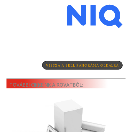
VISSZA A SELL PANORÁMA OLDALRA
TOVÁBBI CIKKEINK A ROVATBÓL: