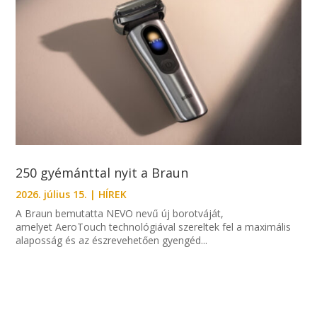
250 gyémánttal nyit a Braun
2026. július 15.
|
HÍREK
A Braun bemutatta NEVO nevű új borotváját,
amelyet AeroTouch technológiával szereltek fel a maximális
alaposság és az észrevehetően gyengéd...