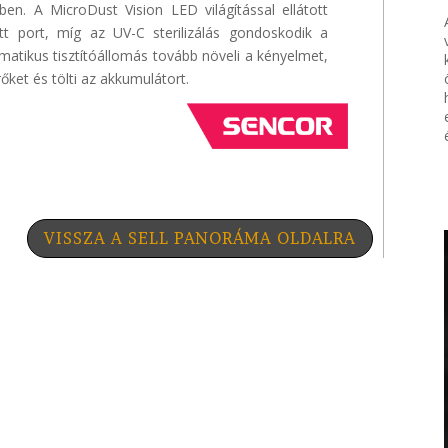
en. A MicroDust Vision LED világítással ellátott
tt port, míg az UV-C sterilizálás gondoskodik a
matikus tisztítóállomás tovább növeli a kényelmet,
űrőket és tölti az akkumulátort.
VISSZA A SELL PANORÁMA OLDALRA