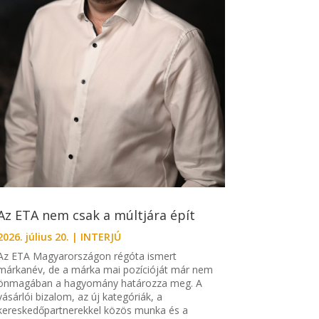
Az ETA nem csak a múltjára épít
2026. július 20.
|
INTERJÚ
Az ETA Magyarországon régóta ismert
márkanév, de a márka mai pozícióját már nem
önmagában a hagyomány határozza meg. A
vásárlói bizalom, az új kategóriák, a
kereskedőpartnerekkel közös munka és a