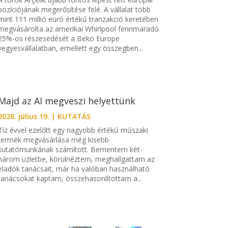
pozíciójának megerősítése felé. A vállalat több
mint 111 millió euró értékű tranzakció keretében
megvásárolta az amerikai Whirlpool fennmaradó
25%-os részesedését a Beko Europe
vegyesvállalatban, emellett egy összegben...
Majd az AI megveszi helyettünk
2026. július 19.
|
KUTATÁS
Tíz évvel ezelőtt egy nagyobb értékű műszaki
termék megvásárlása még kisebb
kutatómunkának számított. Bementem két-
három üzletbe, körülnéztem, meghallgattam az
eladók tanácsait, már ha valóban használható
tanácsokat kaptam, összehasonlítottam a...