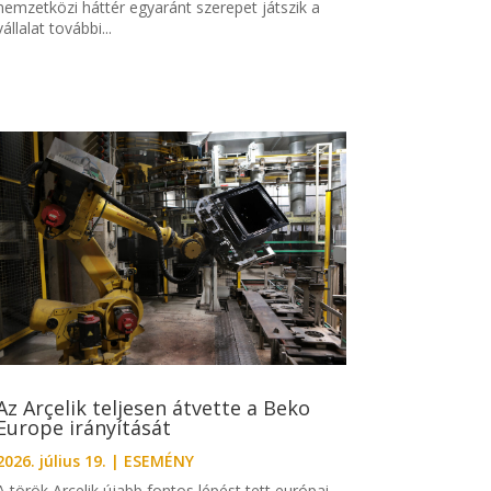
nemzetközi háttér egyaránt szerepet játszik a
vállalat további...
Az Arçelik teljesen átvette a Beko
Europe irányítását
2026. július 19.
|
ESEMÉNY
A török Arçelik újabb fontos lépést tett európai