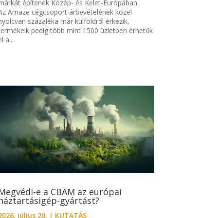
márkát építenek Közép- és Kelet-Európában.
Az Amaze cégcsoport árbevételének közel
nyolcvan százaléka már külföldről érkezik,
termékeik pedig több mint 1500 üzletben érhetők
el a...
Megvédi-e a CBAM az európai
háztartásigép-gyártást?
2026. július 20.
|
KUTATÁS