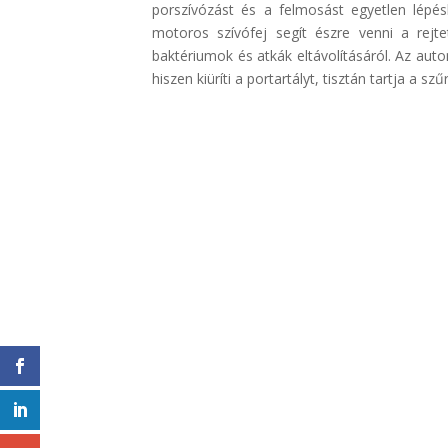
porszívózást és a felmosást egyetlen lépésb
motoros szívófej segít észre venni a rejte
baktériumok és atkák eltávolításáról. Az auto
hiszen kiüríti a portartályt, tisztán tartja a sz