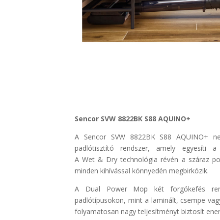
Sencor SVW 8822BK S88 AQUINO+
A Sencor SVW 8822BK S88 AQUINO+ nem
padlótisztító rendszer, amely egyesíti a
A Wet & Dry technológia révén a száraz p
minden kihívással könnyedén megbirkózik.
A Dual Power Mop két forgókefés rend
padlótípusokon, mint a laminált, csempe vagy 
folyamatosan nagy teljesítményt biztosít ene