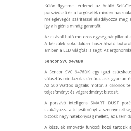
Külön figyelmet érdemel az önálló Self-Cl
porszívócső és a forgókefék minden használat
meleglevegős szárítással akadályozza meg a
így a higiénia mindig garantált.
Az eltávolítható motoros egység pár pillanat 
A készülék sokoldalúan használható bútorok
amiben a LED világítás is segít. Az ergonomiku
S
encor SVC 9476BK
A Sencor SVC 9476BK egy igazi csúcskate
választás mindazok számára, akik gyorsan és
Az 500 Wattos digitális motor, a ciklonos 
teljesítményt és végeredményt biztosít.
A porszívó intelligens SMART DUST porér
szabályozza a teljesítményt a szennyezetts
biztosít nagy hatékonyság mellett, az üzemidő 
A készülék innovatív funkciói közé tartozi