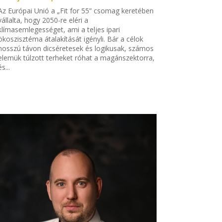
Az Európai Unió a „Fit for 55” csomag keretében
vállalta, hogy 2050-re eléri a
klímasemlegességet, ami a teljes ipari
ökoszisztéma átalakítását igényli. Bár a célok
hosszú távon dicséretesek és logikusak, számos
elemük túlzott terheket róhat a magánszektorra,
és...