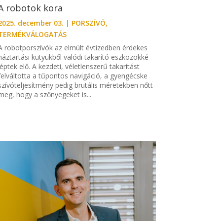
A robotok kora
2025. december 03.
|
PORSZÍVÓ
,
TERMÉKVÁLOGATÁS
A robotporszívók az elmúlt évtizedben érdekes
háztartási kütyükből valódi takarító eszközökké
léptek elő. A kezdeti, véletlenszerű takarítást
felváltotta a tűpontos navigáció, a gyengécske
szívóteljesítmény pedig brutális méretekben nőtt
meg, hogy a szőnyegeket is...