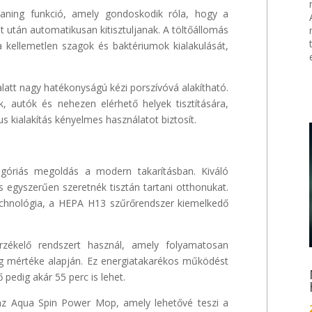
eaning funkció, amely gondoskodik róla, hogy a
 után automatikusan kitisztuljanak. A töltőállomás
 kellemetlen szagok és baktériumok kialakulását,
alatt nagy hatékonyságú kézi porszívóvá alakítható.
, autók és nehezen elérhető helyek tisztítására,
s kialakítás kényelmes használatot biztosít.
góriás megoldás a modern takarításban. Kiváló
 egyszerűen szeretnék tisztán tartani otthonukat.
technológia, a HEPA H13 szűrőrendszer kiemelkedő
zékelő rendszert használ, amely folyamatosan
ég mértéke alapján. Ez energiatakarékos működést
pedig akár 55 perc is lehet.
k az Aqua Spin Power Mop, amely lehetővé teszi a