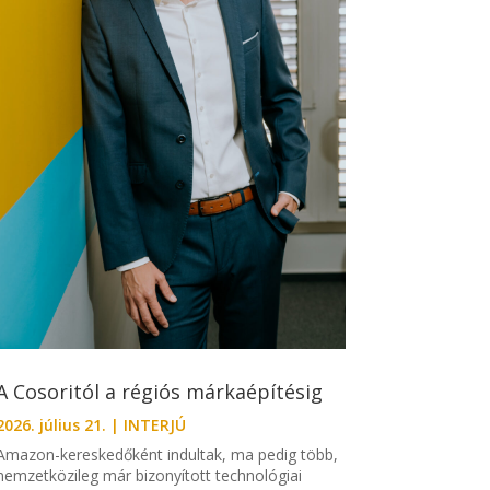
A Cosoritól a régiós márkaépítésig
2026. július 21.
|
INTERJÚ
Amazon-kereskedőként indultak, ma pedig több,
nemzetközileg már bizonyított technológiai