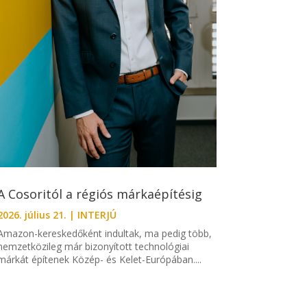
A Cosoritól a régiós márkaépítésig
2026. július 21.
|
INTERJÚ
Amazon-kereskedőként indultak, ma pedig több,
nemzetközileg már bizonyított technológiai
márkát építenek Közép- és Kelet-Európában....