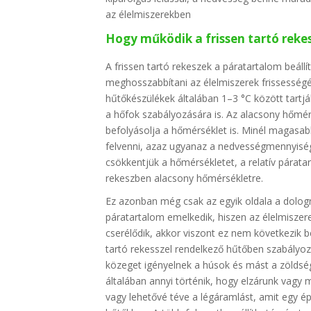
az élelmiszerekben
Hogy működik a frissen tartó reke
A frissen tartó rekeszek a páratartalom beáll
meghosszabbítani az élelmiszerek frissességé
hűtőkészülékek általában 1–3 °C között tartj
a hőfok szabályozására is. Az alacsony hőmér
befolyásolja a hőmérséklet is. Minél magasa
felvenni, azaz ugyanaz a nedvességmennyiség 
csökkentjük a hőmérsékletet, a relatív párata
rekeszben alacsony hőmérsékletre.
Ez azonban még csak az egyik oldala a dologn
páratartalom emelkedik, hiszen az élelmiszere
cserélődik, akkor viszont ez nem következik 
tartó rekesszel rendelkező hűtőben szabályoz
közeget igényelnek a húsok és mást a zöldség
általában annyi történik, hogy elzárunk vagy
vagy lehetővé téve a légáramlást, amit egy épp