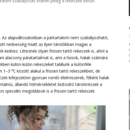
rtalom-szabályozás esetén pedig a rekeszbe kerülő
zik. Az alapváltozatokban a pártartalom nem szabályozható,
adott nedvesség miatt az ilyen tárolókban magas a
 kedvez. Léteznek olyan frissen tartó rekeszek is, ahol a
tani alacsony páratartalmat is, ami a húsok, halak számára
ekben külön-külön rekeszeket találunk a különféle
 1–3 °C között alakul a frissen tartó rekeszekben, de
Ezek kifejezetten gyorsan romló élelmiszerek, főként halak
rtalmú, állandó hőmérsékletet biztosító tárolórészek a
n speciális megoldások is a frissen tartó rekeszek