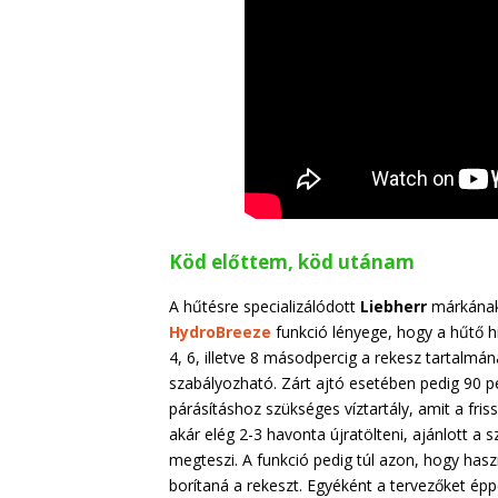
Köd előttem, köd utánam
A hűtésre specializálódott
Liebherr
márkának 
HydroBreeze
funkció lényege, hogy a hűtő hi
4, 6, illetve 8 másodpercig a rekesz tartalmá
szabályozható. Zárt ajtó esetében pedig 90 
párásításhoz szükséges víztartály, amit a friss
akár elég 2-3 havonta újratölteni, ajánlott a s
megteszi. A funkció pedig túl azon, hogy hasz
borítaná a rekeszt. Egyéként a tervezőket éppe