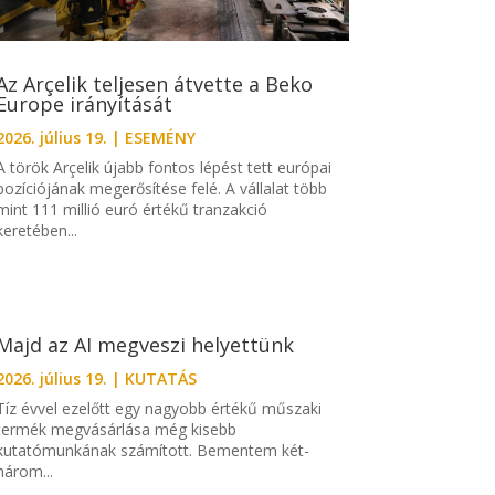
Az Arçelik teljesen átvette a Beko
Europe irányítását
2026. július 19.
|
ESEMÉNY
A török Arçelik újabb fontos lépést tett európai
pozíciójának megerősítése felé. A vállalat több
mint 111 millió euró értékű tranzakció
keretében...
Majd az AI megveszi helyettünk
2026. július 19.
|
KUTATÁS
Tíz évvel ezelőtt egy nagyobb értékű műszaki
termék megvásárlása még kisebb
kutatómunkának számított. Bementem két-
három...