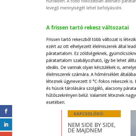
hűtőkben. A több fokozatban állítható párata
levegő mennyiségét lehet befolyásolni.
A frissen tartó rekesz változatai
Frissen tartó rekeszből több változat is léte
ezért az ott elhelyezett élelmiszerek által le
páratartalom. Ez zöldségeknek, gyümölcsöknek
páratartalom szabályozható, így be lehet állí
ideális. De vannak olyan készülékek is, amely
élelmiszerek számára. A hőmérséklet általában
léteznek úgynevezett 0 °C-fokos rekeszek is. 
és húsok tárolására szolgáló, alacsony párata
hűtőszekrényen belül. Valamint léteznek nagyo
esetében.
KAPCSOLÓDÓ:
NEM SIDE BY SIDE,
DE MAJDNEM