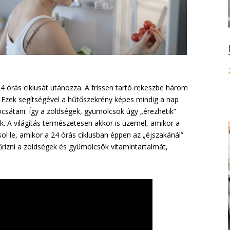
4 órás ciklusát utánozza. A frissen tartó rekeszbe három
. Ezek segítségével a hűtőszekrény képes mindig a nap
ocsátani. Így a zöldségek, gyümölcsök úgy „érezhetik”
 A világítás természetesen akkor is üzemel, amikor a
sol le, amikor a 24 órás ciklusban éppen az „éjszakánál”
rizni a zöldségek és gyümölcsök vitamintartalmát,