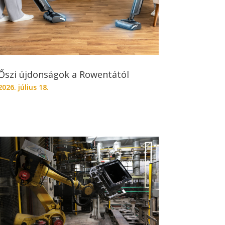
Őszi újdonságok a Rowentától
2026. július 18.