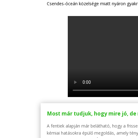
Csendes-óceán közelsége miatt nyáron gyakran
Most már tudjuk, hogy mire jó, de 
A fentiek alapján már belátható, hogy a fris
kémiai hatásokra épülő megoldás, amely tény