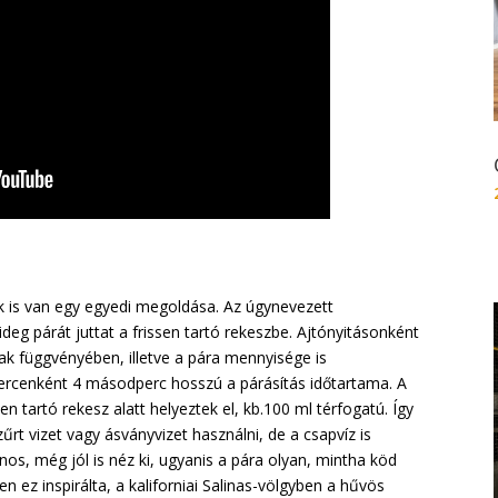
is van egy egyedi megoldása. Az úgynevezett
deg párát juttat a frissen tartó rekeszbe. Ajtónyitásonként
nak függvényében, illetve a pára mennyisége is
percenként 4 másodperc hosszú a párásítás időtartama. A
en tartó rekesz alatt helyeztek el, kb.100 ml térfogatú. Így
zűrt vizet vagy ásványvizet használni, de a csapvíz is
nos, még jól is néz ki, ugyanis a pára olyan, mintha köd
n ez inspirálta, a kaliforniai Salinas-völgyben a hűvös