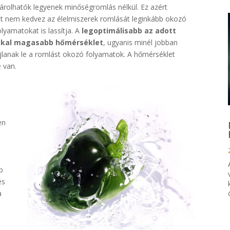
tárolhatók legyenek minőségromlás nélkül. Ez azért
t nem kedvez az élelmiszerek romlását leginkább okozó
lyamatokat is lassítja. A
legoptimálisabb az adott
okkal magasabb hőmérséklet
, ugyanis minél jobban
ajlanak le a romlást okozó folyamatok. A hőmérséklet
 van.
en
b
és
a