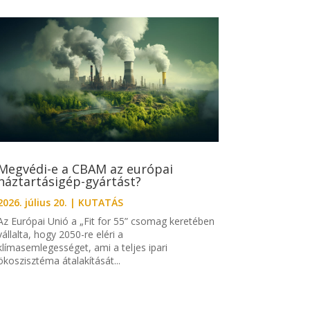
Megvédi-e a CBAM az európai
háztartásigép-gyártást?
2026. július 20.
|
KUTATÁS
Az Európai Unió a „Fit for 55” csomag keretében
vállalta, hogy 2050-re eléri a
klímasemlegességet, ami a teljes ipari
ökoszisztéma átalakítását...