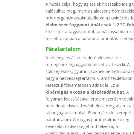
A hűtés célja, hogy az ételek hosszabb ideig 
valósulhat meg, mert az alacsony hőmérsékle
mikroorganizmusoknak, illetve az oxidációs fo
élelmiszer fagypontjánál csak 1-2 °C-f
közelítjük a fagyáspontot, annál lassabban z
mellett azonban a páratartalomnak is szerepe
Páratartalom
A növényi és állati eredetű élelmiszerek
tömegének legnagyobb részét víz teszi ki. A
zöldségeknek, gyümölcsöknek pedig különös
nagy a nedvességtartalmuk, amit felületükön
keresztül folyamatosan adnak le. Ez
a
kipárolgás okozza a kiszáradásukat
. A
folyamat lelassításával értelemszerűen továb
maradnak frissek, tovább őrzik meg vitamin- 
tápanyagtartalmukat. Ebben játszik szerepet 
páratartalom. A magas páratartalmú közeg
kevesebb nedvességet tud felvenni, a
kipárolgás lelassul, a nedvesség benne marad