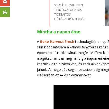
SPECIÁLIS KIVITELBEN.
TERMÉKVÁLOGATÁS
TÖBBAJTÓS
HÚTŐSZEKRÉNYEKBŐL
Mintha a napon érne
A
Beko Harvest Fresh
technológiája a nap 2
szín kibocsátására alkalmas fényforrás került
éppen aktuális ciklusának megfelelő fényt kib
magukat, mintha még mindig a napon érnének.
készülék ajtaja zárva van, és csak akkor kapc
járunk. A megoldás segít hosszabb ideig megő
elsősorban az A- és C-vitaminokat.