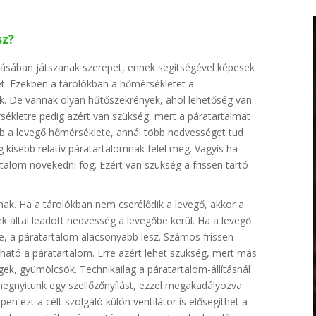
sz?
ításában játszanak szerepet, ennek segítségével képesek
t. Ezekben a tárolókban a hőmérsékletet a
ák. De vannak olyan hűtőszekrények, ahol lehetőség van
sékletre pedig azért van szükség, mert a páratartalmat
bb a levegő hőmérséklete, annál több nedvességet tud
kisebb relatív páratartalomnak felel meg. Vagyis ha
rtalom növekedni fog. Ezért van szükség a frissen tartó
ak. Ha a tárolókban nem cserélődik a levegő, akkor a
k által leadott nedvesség a levegőbe kerül. Ha a levegő
be, a páratartalom alacsonyabb lesz. Számos frissen
ható a páratartalom. Erre azért lehet szükség, mert más
ek, gyümölcsök. Technikailag a páratartalom-állításnál
 megnyitunk egy szellőzőnyílást, ezzel megakadályozva
en ezt a célt szolgáló külön ventilátor is elősegíthet a