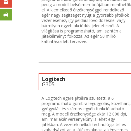
pedig a modell belső memóriájában menthetők
el. A kiemelkedő érzékenységgel rendelkező
egér nagy segítséget nyújt a gyorsabb játékok
vezérléséhez, így például lövöldözésnél vagy
bármilyen egyéb akciódús jeleneteknél. A
világítása is programozható, ami szintén a
játékélményt fokozza. Az egér 50 millió
kattintásra lett tervezve.
Logitech
G305
A Logitech egere játékra született, a 6
programozható gombra leguggolás, közelharc,
gyógyulás és számos egyéb funkció adható
meg. A modell érzékenysége akár 12 000 dpi,
ami már akár versenyelőny is lehet egy
játékban. A vezeték nélküli technológia teljes
szabadságot ad a játékosoknak, a kényelmes