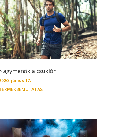
Nagymenők a csuklón
2026. június 17.
TERMÉKBEMUTATÁS