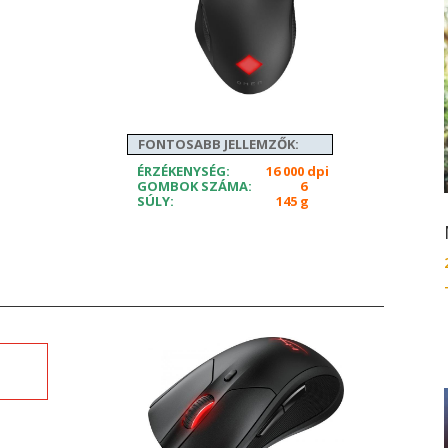
ó
FONTOSABB JELLEMZŐK:
ÉRZÉKENYSÉG:
16 000 dpi
GOMBOK SZÁMA:
6
SÚLY:
145 g