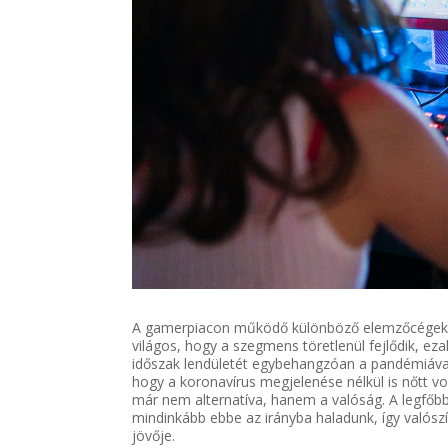
A gamerpiacon működő különböző elemzőcégek 
világos, hogy a szegmens töretlenül fejlődik, ez
időszak lendületét egybehangzóan a pandémiával
hogy a koronavírus megjelenése nélkül is nőtt vol
már nem alternatíva, hanem a valóság. A legfőbb
mindinkább ebbe az irányba haladunk, így valósz
jövője.