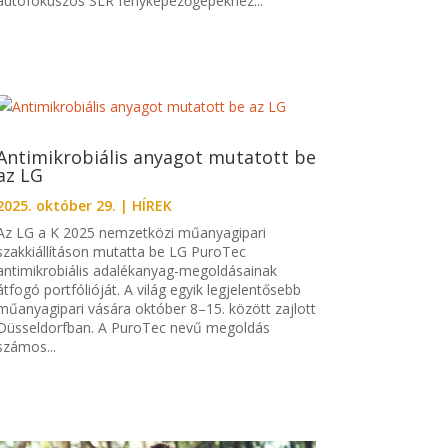
autofókuszos SLR fényképezőgépekhez...
Antimikrobiális anyagot mutatott be
az LG
2025. október 29.
|
HÍREK
Az LG a K 2025 nemzetközi műanyagipari
szakkiállításon mutatta be LG PuroTec
antimikrobiális adalékanyag-megoldásainak
átfogó portfólióját. A világ egyik legjelentősebb
műanyagipari vására október 8–15. között zajlott
Düsseldorfban. A PuroTec nevű megoldás
számos...