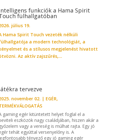
Intelligens funkciók a Hama Spirit
Touch fülhallgatóban
2026. július 19.
A Hama Spirit Touch vezeték nélküli
fülhallgatója a modern technológiát, a
kényelmet és a stílusos megjelenést hivatott
ötvözni. Az aktív zajszűrés,...
Játékra tervezve
2025. november 02.
|
EGÉR
,
TERMÉKVÁLOGATÁS
A gaming egér kitüntetett helyet foglal el a
beviteli eszközök nagy családjában, hiszen akár a
győzelem vagy a vereség is múlhat rajta. Egy jó
egér tehát egyúttal versenyelőny is. A
legfontosabb tényező egy jó gaming egér