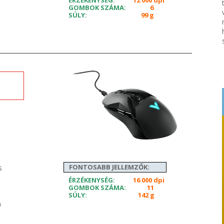
ÉRZÉKENYSÉG:
12 000 dpi
GOMBOK SZÁMA:
6
SÚLY:
99 g
FONTOSABB JELLEMZŐK:
s
ÉRZÉKENYSÉG:
16 000 dpi
GOMBOK SZÁMA:
11
SÚLY:
142 g
a