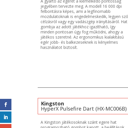
A gyártó az egeret a kiemelkedő pontosság
jegyében tervezte meg. A modell 16 000 dpi
felbontásra képes, ami a legfinomabb
mozdulatoknak is engedelmeskedik, legyen sz
célzásról vagy egy vadászgép irányításáról. Hat
gombja az adott játékhoz igazítható, így
minden pontosan úgy fog működni, ahogy a
játékos szeretné. Az ergonomikus kialakítású
egér jobb- és balkezeseknek is kényelmes
használatot biztosít.
Kingston
HyperX Pulsefire Dart (HX-MC006B)
A Kingston játékosoknak szánt egere hat
programozható gombot kapott, a beállítások