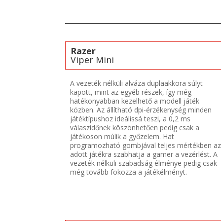
Razer
Viper Mini
A vezeték nélküli alváza duplaakkora súlyt
kapott, mint az egyéb részek, így még
hatékonyabban kezelhető a modell játék
közben. Az állítható dpi-érzékenység minden
játéktípushoz ideálissá teszi, a 0,2 ms
válaszidőnek köszönhetően pedig csak a
játékoson múlik a győzelem. Hat
programozható gombjával teljes mértékben az
adott játékra szabhatja a gamer a vezérlést. A
vezeték nélküli szabadság élménye pedig csak
még tovább fokozza a játékélményt.