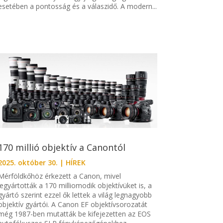
esetében a pontosság és a válaszidő. A modern...
170 millió objektív a Canontól
2025. október 30.
|
HÍREK
Mérföldkőhöz érkezett a Canon, mivel
legyártották a 170 milliomodik objektívüket is, a
gyártó szerint ezzel ők lettek a világ legnagyobb
objektív gyártói. A Canon EF objektívsorozatát
még 1987-ben mutatták be kifejezetten az EOS