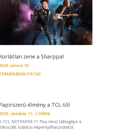
Korlátlan zene a Sharppal
2026. június 15.
TERMÉKBEMUTATÁS
Papírszerű élmény a TCL-től
2025. október 11.
|
HÍREK
A TCL NXTPAPER 11 Plus nevű táblagépe a
fókuszált, tudatos képernyőhasználatot