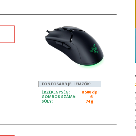
FONTOSABB JELLEMZŐK:
ÉRZÉKENYSÉG:
8 500 dpi
GOMBOK SZÁMA:
6
SÚLY:
74 g