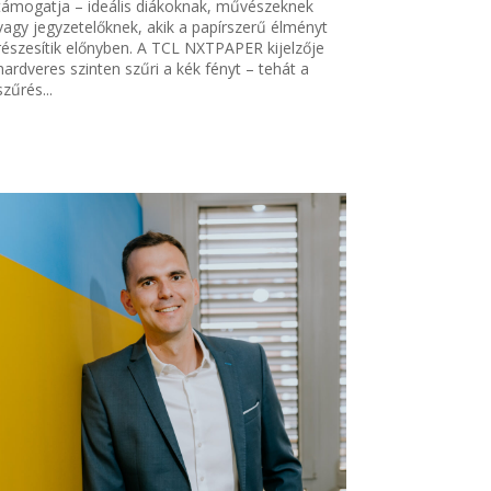
támogatja – ideális diákoknak, művészeknek
vagy jegyzetelőknek, akik a papírszerű élményt
részesítik előnyben. A TCL NXTPAPER kijelzője
hardveres szinten szűri a kék fényt – tehát a
szűrés...