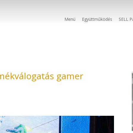
Menü
Együttműködés
SELL P
rmékválogatás gamer