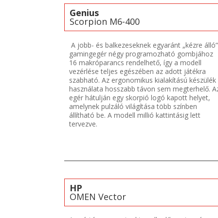
Genius
Scorpion M6-400
A jobb- és balkezeseknek egyaránt „kézre álló”
gamingegér négy programozható gombjához
16 makróparancs rendelhető, így a modell
vezérlése teljes egészében az adott játékra
szabható. Az ergonomikus kialakítású készülék
használata hosszabb távon sem megterhelő. A
egér hátulján egy skorpió logó kapott helyet,
amelynek pulzáló világítása több színben
állítható be. A modell millió kattintásig lett
tervezve.
HP
OMEN Vector