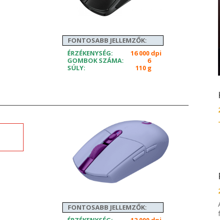
FONTOSABB JELLEMZŐK:
ÉRZÉKENYSÉG:
16 000 dpi
GOMBOK SZÁMA:
6
SÚLY:
110 g
FONTOSABB JELLEMZŐK: