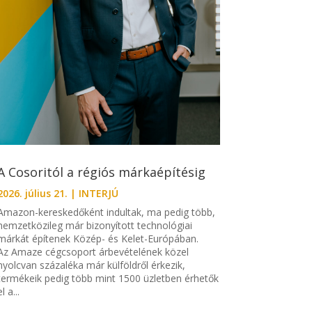
A Cosoritól a régiós márkaépítésig
2026. július 21.
|
INTERJÚ
Amazon-kereskedőként indultak, ma pedig több,
nemzetközileg már bizonyított technológiai
márkát építenek Közép- és Kelet-Európában.
Az Amaze cégcsoport árbevételének közel
nyolcvan százaléka már külföldről érkezik,
termékeik pedig több mint 1500 üzletben érhetők
el a...