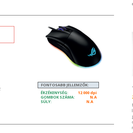
FONTOSABB JELLEMZŐK:
z
ÉRZÉKENYSÉG:
12 000 dpi
GOMBOK SZÁMA:
N.A
SÚLY:
N.A