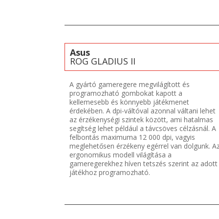
Asus
ROG GLADIUS II
A gyártó gameregere megvilágított és
programozható gombokat kapott a
kellemesebb és könnyebb játékmenet
érdekében. A dpi-váltóval azonnal váltani lehet
az érzékenységi szintek között, ami hatalmas
segítség lehet például a távcsöves célzásnál. A
felbontás maximuma 12 000 dpi, vagyis
meglehetősen érzékeny egérrel van dolgunk. A
ergonomikus modell világítása a
gameregerekhez híven tetszés szerint az adott
játékhoz programozható.