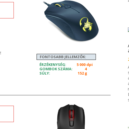
z
FONTOSABB JELLEMZŐK:
ÉRZÉKENYSÉG:
5 000 dpi
GOMBOK SZÁMA:
4
SÚLY:
152 g