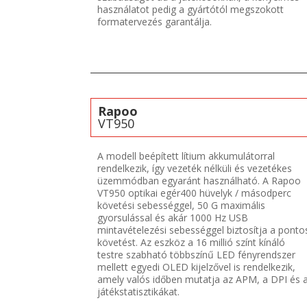
használatot pedig a gyártótól megszokott
formatervezés garantálja.
Rapoo
VT950
A modell beépített lítium akkumulátorral
rendelkezik, így vezeték nélküli és vezetékes
üzemmódban egyaránt használható. A Rapoo
VT950 optikai egér400 hüvelyk / másodperc
követési sebességgel, 50 G maximális
gyorsulással és akár 1000 Hz USB
mintavételezési sebességgel biztosítja a ponto
követést. Az eszköz a 16 millió színt kínáló
testre szabható többszínű LED fényrendszer
mellett egyedi OLED kijelzővel is rendelkezik,
amely valós időben mutatja az APM, a DPI és 
játékstatisztikákat.