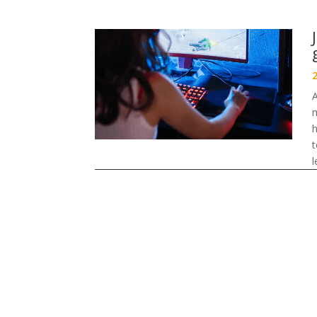
2
m
h
t
l