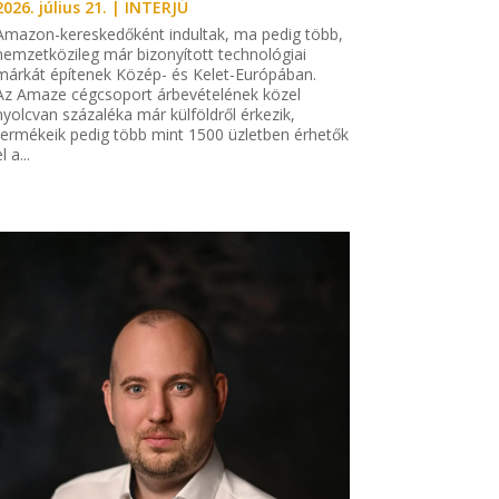
2026. július 21.
|
INTERJÚ
Amazon-kereskedőként indultak, ma pedig több,
nemzetközileg már bizonyított technológiai
márkát építenek Közép- és Kelet-Európában.
Az Amaze cégcsoport árbevételének közel
nyolcvan százaléka már külföldről érkezik,
termékeik pedig több mint 1500 üzletben érhetők
l a...