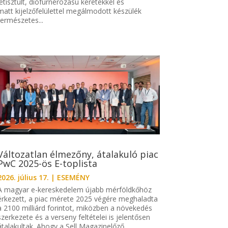
letisztult, diófurnérozású keretekkel és
matt kijelzőfelülettel megálmodott készülék
természetes...
Változatlan élmezőny, átalakuló piac
PwC 2025-ös E-toplista
2026. július 17.
|
ESEMÉNY
A magyar e-kereskedelem újabb mérföldkőhöz
érkezett, a piac mérete 2025 végére meghaladta
a 2100 milliárd forintot, miközben a növekedés
szerkezete és a verseny feltételei is jelentősen
átalakultak. Ahogy a Sell Magazinelőző