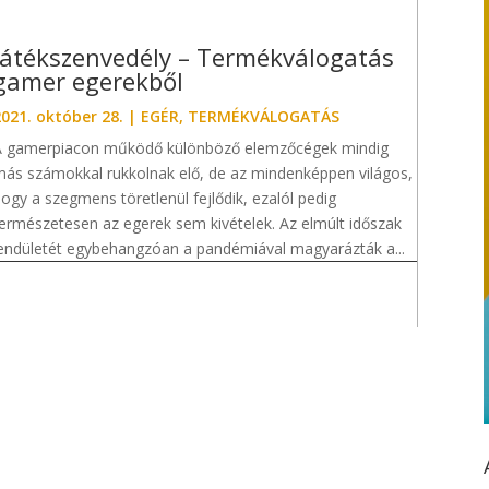
Játékszenvedély – Termékválogatás
gamer egerekből
021. október 28.
|
EGÉR
,
TERMÉKVÁLOGATÁS
A gamerpiacon működő különböző elemzőcégek mindig
ás számokkal rukkolnak elő, de az mindenképpen világos,
ogy a szegmens töretlenül fejlődik, ezalól pedig
ermészetesen az egerek sem kivételek. Az elmúlt időszak
endületét egybehangzóan a pandémiával magyarázták a...