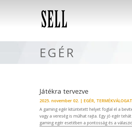
EGÉR
Játékra tervezve
2025. november 02.
|
EGÉR
,
TERMÉKVÁLOGAT
A gaming egér kitüntetett helyet foglal el a bev
vagy a vereség is múlhat rajta. Egy jó egér tehá
gaming egér esetében a pontosság és a válaszid