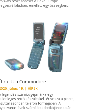
25%-os részesedését a Beko Europe
vegyesvállalatban, emellett egy összegben...
Újra itt a Commodore
2026. július 19.
|
HÍREK
A legendás számítógépmárka egy
különleges retró készülékkel tér vissza a piacra,
ezúttal azonban telefon formájában. A
nyolcvanas évek számítástechnikájának talán