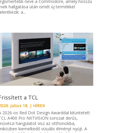
legismertebb neve a Commodore, amely hosszú
évek hallgatása után ismét új termékkel
jelentkezik: a...
Frissített a TCL
2026. július 18.
|
HÍREK
A 2026-os Red Dot Design Awarddal kitüntetett
TCL A400 Pro NXTVISION sorozat derűs,
művészi hangulatot visz az otthonokba,
miközben kiemelkedő vizuális élményt nyújt. A