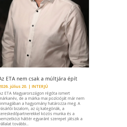
Az ETA nem csak a múltjára épít
2026. július 20.
|
INTERJÚ
Az ETA Magyarországon régóta ismert
márkanév, de a márka mai pozícióját már nem
önmagában a hagyomány határozza meg. A
vásárlói bizalom, az új kategóriák, a
kereskedőpartnerekkel közös munka és a
nemzetközi háttér egyaránt szerepet játszik a
vállalat további...