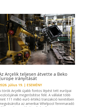
Az Arçelik teljesen átvette a Beko
Europe irányítását
2026. július 19.
|
ESEMÉNY
A török Arçelik újabb fontos lépést tett európai
pozíciójának megerősítése felé. A vállalat több
mint 111 millió euró értékű tranzakció keretében
megvásárolta az amerikai Whirlpool fennmaradó