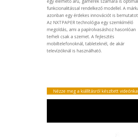
egy elérhető árú, gamerek számára is optimál
funkcionalitással rendelkező modellel. A márk
azonban egy érdekes innovációt is bemutatot
Az NXTPAPER technológia egy szemkímélő
megoldás, ami a papírolvasáshoz hasonlóan
terheli csak a szemet. A fejlesztés
mobiltelefonoknál, tableteknél, de akár
televízióknál is használható.
Nézze meg a kiállításról készített videónkat