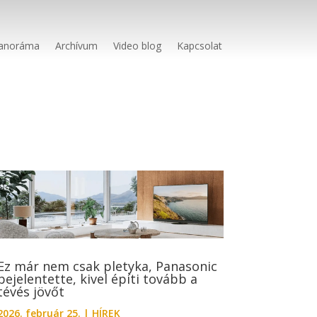
anoráma
Archívum
Video blog
Kapcsolat
Ez már nem csak pletyka, Panasonic
bejelentette, kivel építi tovább a
tévés jövőt
2026. február 25.
|
HÍREK