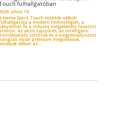
Touch fülhallgatóban
2026. július 19.
A Hama Spirit Touch vezeték nélküli
fülhallgatója a modern technológiát, a
kényelmet és a stílusos megjelenést hivatott
ötvözni. Az aktív zajszűrés, az intelligens
érintőkijelzős töltőtok és a kiegyensúlyozott
hangzás olyan prémium megoldások,
amelyek ebben az...