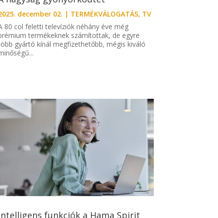
2025. december 02.
|
TERMÉKVÁLOGATÁS
,
TV
A 80 col feletti televíziók néhány éve még
prémium termékeknek számítottak, de egyre
több gyártó kínál megfizethetőbb, mégis kiváló
minőségű...
Intelligens funkciók a Hama Spirit