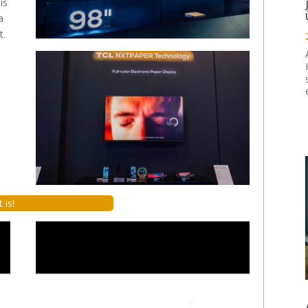
is
a
t.
 is!