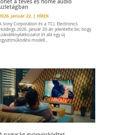
jöhet a tévés és home audio
üzletágban
2026. január 22.
|
HÍREK
A Sony Corporation és a TCL Electronics
Holdings 2026. január 20-án jelentette be, hogy
szándéknyilatkozatot írt alá egy új
együttműködési modell...
A nagyság gyönyörködtet