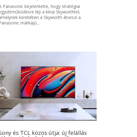
A Panasonic bejelentette, hogy stratégiai
együttműködésre lép a kínai Skyworthtel,
amelynek keretében a Skyworth átveszi a
Panasonic márkájú...
Sony és TCL közös útja: új felállás