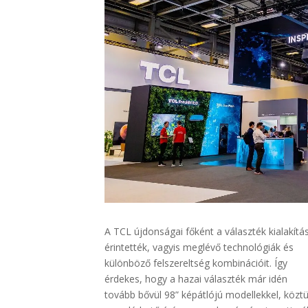
A TCL újdonságai főként a választék kialakítá
érintették, vagyis meglévő technológiák és
különböző felszereltség kombinációit. Így
érdekes, hogy a hazai választék már idén
tovább bővül 98” képátlójú modellekkel, közt