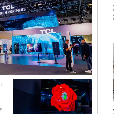
sát
ük