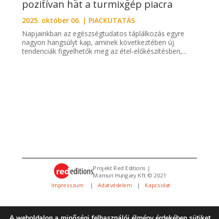
pozitívan hat a turmixgép piacra
2025. október 06.
|
PIACKUTATÁS
Napjainkban az egészségtudatos táplálkozás egyre
nagyon hangsúlyt kap, aminek következtében új
tendenciák figyelhetők meg az étel-előkészítésben,...
Projekt Red Editions |
Mamuri Hungary Kft © 2021
Impresszum
|
Adatvédelem
|
Kapcsolat
A weboldalon a minőségi felhasználói élmény érdekében sütiket