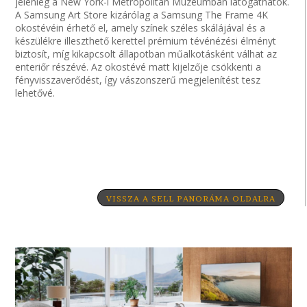
jelenleg a New York-i Metropolitan Múzeumban látogathatók.
A Samsung Art Store kizárólag a Samsung The Frame 4K
okostévéin érhető el, amely színek széles skálájával és a
készülékre illeszthető kerettel prémium tévénézési élményt
biztosít, míg kikapcsolt állapotban műalkotásként válhat az
enteriőr részévé. Az okostévé matt kijelzője csökkenti a
fényvisszaverődést, így vászonszerű megjelenítést tesz
lehetővé.
VISSZA A SELL PANORÁMA OLDALRA