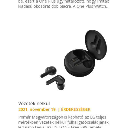
be, ezért a One Plus úgy határozott, hogy limitált
kiadású okosórát dob piacra. A One Plus Watch...
Vezeték nélkül
2021. november 19.
|
ÉRDEKESSÉGEK
Immár Magyarországon is kapható az LG teljes
mértékben vezeték nélküli fülhallgatócsaládjának
legújabb tagja, az LG TONE Free FP8, amely