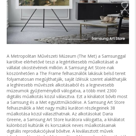
A Metropolitan Művészeti Múzeum (The Met) a Samsunggal
karöltve elérhetővé teszi a legértékesebb műalkotásait a
vállalat okostévéinek millióin. A Samsung Art Store-nak
köszönhetően a The Frame felhasználók lakásuk belső tereit
folyamatosan megújíthatják, saját ízlésük szerint alakíthatják
a leghíresebb művészek alkotásaiból és a legnevesebb
múzeumok gyűjteményiből válogatva, a több mint 2300
digitális műalkotás közül választva. Ezt a kínálatot bővíti most
a Samsung és a Met együttműködése. A Samsung Art Store
felhasználók a Met nagy múltú kurátori részlegeinek 38
műalkotása közül választhatnak. Az alkotásokat Daria
Greene, a Samsung Art Store kurátora válogatta, a kínálatot
különböző kultúrák és korszakok neves műalkotásainak
digitális reprodukciójával bővítve. A kiválasztott művek