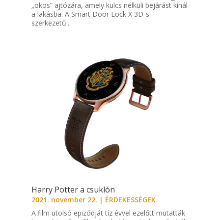
„okos” ajtózára, amely kulcs nélküli bejárást kínál
a lakásba. A Smart Door Lock X 3D-s
szerkezetű...
Harry Potter a csuklón
2021. november 22.
|
ÉRDEKESSÉGEK
A film utolsó epizódját tíz évvel ezelőtt mutatták