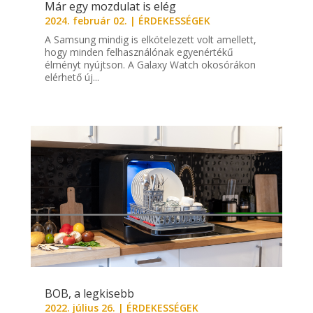
Már egy mozdulat is elég
2024. február 02.
|
ÉRDEKESSÉGEK
A Samsung mindig is elkötelezett volt amellett,
hogy minden felhasználónak egyenértékű
élményt nyújtson. A Galaxy Watch okosórákon
elérhető új...
BOB, a legkisebb
2022. július 26.
|
ÉRDEKESSÉGEK