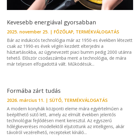
Kevesebb energiával gyorsabban
2025. november 25.
|
FŐZŐLAP
,
TERMÉKVÁLOGATÁS
Bár az indukciós technológia már az 1950-es években létezett
csak az 1990-es évek végén kezdett elterjedni a
háztartásokba, az úgynevezett piaci bumm pedig 2000 utánra
tehető. Először csodaszámba ment a technológia, de mára
már teljesen elfogadottá vált. Működésük...
Formába zárt tudás
2026. március 11.
|
SÜTŐ
,
TERMÉKVÁLOGATÁS
A modern konyhák központi eleme mára egyértelműen a
beépíthető sütő lett, amely az elmúlt években jelentős
technológiai fejlődésen ment keresztül. Az egyszerű
hőlégkeveréses modellektől eljutottunk az intelligens, akár
távolról vezérelhető, recepteket kínáló...