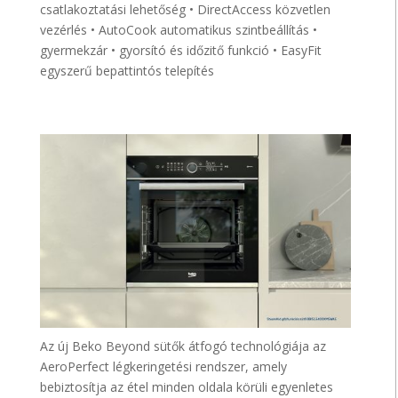
csatlakoztatási lehetőség • DirectAccess közvetlen
vezérlés • AutoCook automatikus szintbeállítás •
gyermekzár • gyorsító és időzitő funkció • EasyFit
egyszerű bepattintós telepítés
Az új Beko Beyond sütők átfogó technológiája az
AeroPerfect légkeringetési rendszer, amely
bebiztosítja az étel minden oldala körüli egyenletes