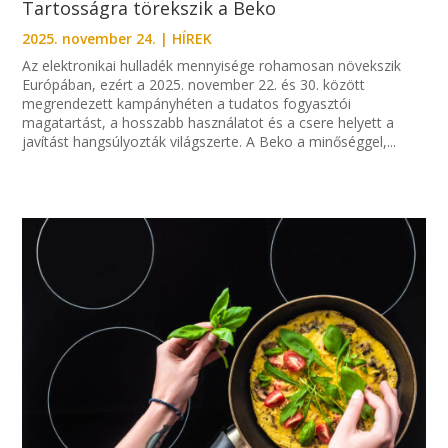
Tartosságra törekszik a Beko
2025. november 24.
|
HÍREK
Az elektronikai hulladék mennyisége rohamosan növekszik
Európában, ezért a 2025. november 22. és 30. között
megrendezett kampányhéten a tudatos fogyasztói
magatartást, a hosszabb használatot és a csere helyett a
javítást hangsúlyozták világszerte. A Beko a minőséggel,...