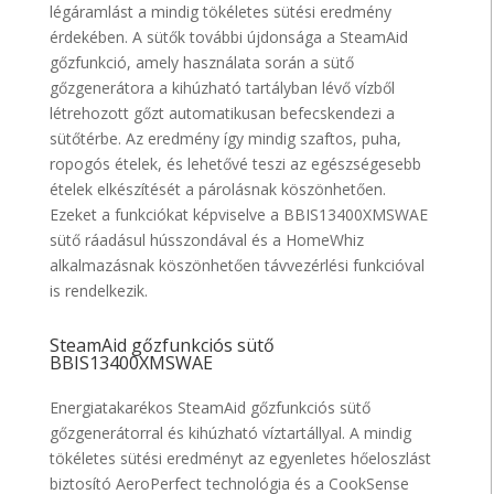
légáramlást a mindig tökéletes sütési eredmény
érdekében. A sütők további újdonsága a SteamAid
gőzfunkció, amely használata során a sütő
gőzgenerátora a kihúzható tartályban lévő vízből
létrehozott gőzt automatikusan befecskendezi a
sütőtérbe. Az eredmény így mindig szaftos, puha,
ropogós ételek, és lehetővé teszi az egészségesebb
ételek elkészítését a párolásnak köszönhetően.
Ezeket a funkciókat képviselve a BBIS13400XMSWAE
sütő ráadásul hússzondával és a HomeWhiz
alkalmazásnak köszönhetően távvezérlési funkcióval
is rendelkezik.
SteamAid gőzfunkciós sütő
BBIS13400XMSWAE
Energiatakarékos SteamAid gőzfunkciós sütő
gőzgenerátorral és kihúzható víztartállyal. A mindig
tökéletes sütési eredményt az egyenletes hőeloszlást
biztosító AeroPerfect technológia és a CookSense