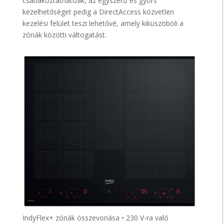
csatlakoztathatóak, az egyszerű és gyors
kezelhetőséget pedig a DirectAccess közvetlen
kezelési felület teszi lehetővé, amely kiküszöböli a
zónák közötti váltogatást.
IndyFlex+ zónák összevonása • 230 V-ra való