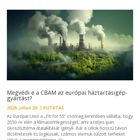
Megvédi-e a CBAM az európai háztartásigép-
gyártást?
2026. július 20.
|
KUTATÁS
Az Európai Unió a „Fit for 55” csomag keretében vállalta, hogy
2050-re eléri a klímasemlegességet, ami a teljes ipari
ökoszisztéma átalakítását igényli. Bár a célok hosszú távon
dicséretesek és logikusak, számos elemük túlzott terheket
róhat a magánszektorra, és...