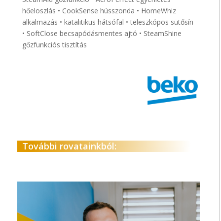
hőeloszlás • CookSense hússzonda • HomeWhiz
alkalmazás • katalitikus hátsófal • teleszkópos sütősín
• SoftClose becsapódásmentes ajtó • SteamShine
gőzfunkciós tisztítás
További rovatainkból: