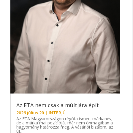
Az ETA nem csak a múltjára épít
2026.július.20
|
INTERJÚ
Az ETA Magyarországon régóta ismert márkanév,
de a márka mai pozícióját már nem önmagában a
hagyomány határozza meg. A vásárlói bizalom, az
új...