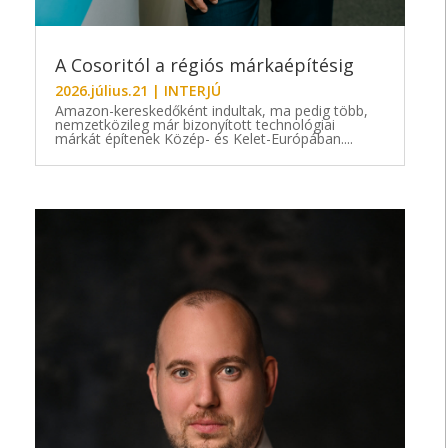
A Cosoritól a régiós márkaépítésig
2026.július.21
|
INTERJÚ
Amazon-kereskedőként indultak, ma pedig több,
nemzetközileg már bizonyított technológiai
márkát építenek Közép- és Kelet-Európában....