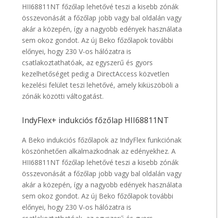
HII68811NT főzőlap lehetővé teszi a kisebb zónák
összevonását a főzőlap jobb vagy bal oldalán vagy
akár a közepén, így a nagyobb edények használata
sem okoz gondot. Az új Beko főzőlapok további
előnyei, hogy 230 V-os hálózatra is
csatlakoztathatóak, az egyszerű és gyors
kezelhetőséget pedig a DirectAccess közvetlen
kezelési felület teszi lehetővé, amely kiküszöböli a
zónák közötti váltogatást.
IndyFlex+ indukciós főzőlap HII68811NT
A Beko indukciós főzőlapok az IndyFlex funkciónak
köszönhetően alkalmazkodnak az edényekhez. A
HII68811NT főzőlap lehetővé teszi a kisebb zónák
összevonását a főzőlap jobb vagy bal oldalán vagy
akár a közepén, így a nagyobb edények használata
sem okoz gondot. Az új Beko főzőlapok további
előnyei, hogy 230 V-os hálózatra is