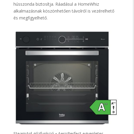
hússzonda biztosítja. Ráadásul a HomeWhiz
alkalmazásnak köszönhetően távolról is vezérelhető
és megfigyelhető.
SteamAid gőzfunkció • AeroPerfect egyenletes