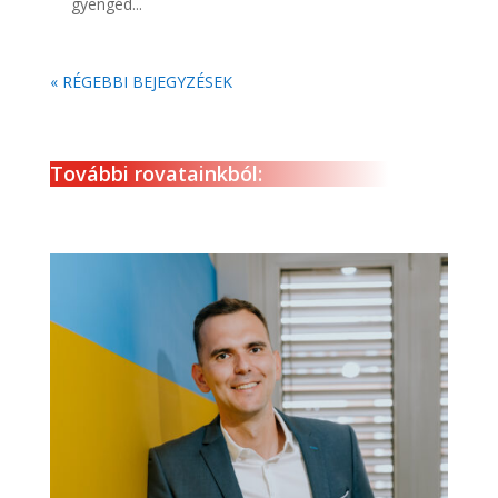
gyengéd...
« RÉGEBBI BEJEGYZÉSEK
További rovatainkból: