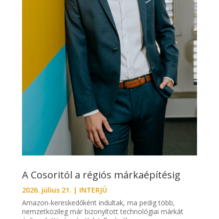
A Cosoritól a régiós márkaépítésig
2026. július 21.
|
INTERJÚ
Amazon-kereskedőként indultak, ma pedig több,
nemzetközileg már bizonyított technológiai márkát