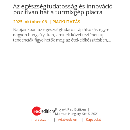
Az egészségtudatosság és innováció
pozitívan hat a turmixgép piacra
2025. október 06.
|
PIACKUTATÁS
Napjainkban az egészségtudatos táplálkozás egyre
nagyon hangsúlyt kap, aminek következtében új
tendenciák figyelhetők meg az étel-előkészítésben,...
Projekt Red Editions |
Mamuri Hungary Kft © 2021
Impresszum
|
Adatvédelem
|
Kapcsolat