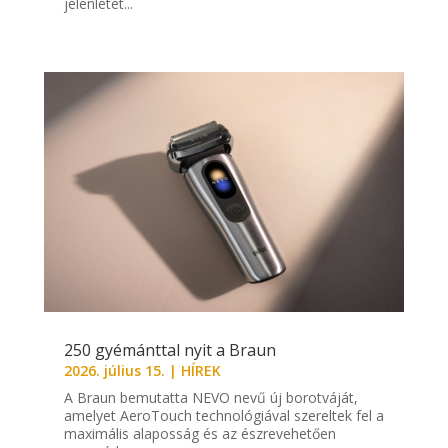
jelenlétét...
250 gyémánttal nyit a Braun
2026. július 15.
|
HÍREK
A Braun bemutatta NEVO nevű új borotváját,
amelyet AeroTouch technológiával szereltek fel a
maximális alaposság és az észrevehetően