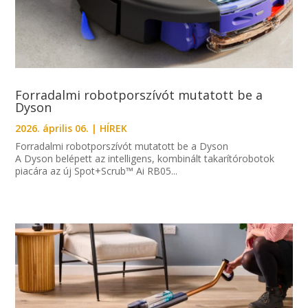
Forradalmi robotporszívót mutatott be a
Dyson
2026. április 06.
|
HÍREK
Forradalmi robotporszívót mutatott be a Dyson
A Dyson belépett az intelligens, kombinált takarítórobotok
piacára az új Spot+Scrub™ Ai RB05...