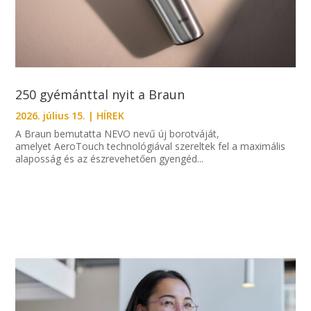
250 gyémánttal nyit a Braun
2026. július 15.
|
HÍREK
A Braun bemutatta NEVO nevű új borotváját,
amelyet AeroTouch technológiával szereltek fel a maximális
alaposság és az észrevehetően gyengéd...