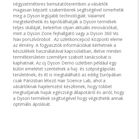
négyzetméteres bemutatóteremben a vásárlók
magasan képzett szakemberek segítségével ismerhetik
meg a Dyson legújabb technológiáit. Valamint
megtekinthetik és kipróbálhatják a Dyson termékek
teljes skáláját, beleértve olyan aktuális innovációkat,
mint a Dyson Zone fejhallgató vagy a Dyson 360 Vis
Nav porszívórobot . Az üzletkoncepció központi eleme
az élmény. A fogyasztók információkat kérhetnek a
készülékek használatával kapcsolatban, illetve minden
termékterületen személyre szabott tanácsokat is
kaphatnak. Az új Dyson Demo üzletben például egy
külön emeletet szentelnek a haj- és szépségápolás
területének, és itt is megtalálható az eddig Európában
csak Párizsban létező Hair Science Lab, ahol a
vásárlóknak hajelemzést készítenek, hogy többet
megtudjanak hajuk egészségi állapotáról és arról, hogy
a Dyson termékek segítségével hogy végezhetik annak
optimális ápolását.