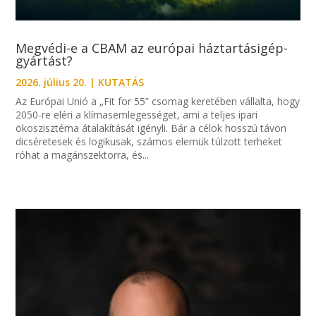
Megvédi-e a CBAM az európai háztartásigép-
gyártást?
2026. július 20.
|
KUTATÁS
Az Európai Unió a „Fit for 55” csomag keretében vállalta, hogy
2050-re eléri a klímasemlegességet, ami a teljes ipari
ökoszisztéma átalakítását igényli. Bár a célok hosszú távon
dicséretesek és logikusak, számos elemük túlzott terheket
róhat a magánszektorra, és...