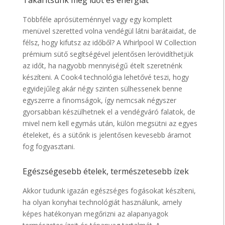
Takarítsunk meg időt és energiát
Többféle aprósüteménnyel vagy egy komplett
menüvel szeretted volna vendégül látni barátaidat, de
félsz, hogy kifutsz az időből? A Whirlpool W Collection
prémium sütő segítségével jelentősen lerövidíthetjük
az időt, ha nagyobb mennyiségű ételt szeretnénk
készíteni. A Cook4 technológia lehetővé teszi, hogy
egyidejűleg akár négy szinten sülhessenek benne
egyszerre a finomságok, így nemcsak négyszer
gyorsabban készülhetnek el a vendégváró falatok, de
mivel nem kell egymás után, külön megsütni az egyes
ételeket, és a sütőnk is jelentősen kevesebb áramot
fog fogyasztani.
Egészségesebb ételek, természetesebb ízek
Akkor tudunk igazán egészséges fogásokat készíteni,
ha olyan konyhai technológiát használunk, amely
képes hatékonyan megőrizni az alapanyagok