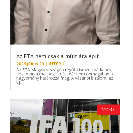
Az ETA nem csak a múltjára épít
2026.július.20
|
INTERJÚ
Az ETA Magyarországon régóta ismert márkanév,
de a márka mai pozícióját már nem önmagában a
hagyomány határozza meg. A vásárlói bizalom, az
új...