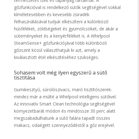
természetes ízeit és tápanyag tartalmát. A
gőzfunkcióval is rendelkező sütők segítségével sokkal
kíméletesebben és kevesebb zsiradék
felhasználásával tudjuk elkészíteni a különböző
húsféléket, zöldségeket és gyümölcsöket, de akár a
süteményeket és a kenyérféléket is. A Whirlpool
SteamSense+ gőzfunkciójával több különböző
gőzszint közül választhatjuk ki azt, amely a
kiválasztott étel elkészítéséhez szükséges.
Sohasem volt még ilyen egyszerű a sütő
tisztítása
Gumikesztyű, súrolószivacs, maró tisztítószerek-
mindez már a múlté a Whirlpool intelligens sütőivel.
Az innovatív Smart Clean technológia segítségével
környezetbarát módon és mindössze 30 perc alatt
megszabadulhatunk a sütő falára tapadt összes
makacs, odaégett szennyeződéstől a gőz erejével.