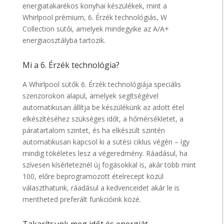
energiatakarékos konyhai készülékek, mint a
Whirlpool prémium, 6. Érzék technológiás, W
Collection sütői, amelyek mindegyike az A/A+
energiaosztályba tartozik.
Mi a 6. Érzék technológia?
A Whirlpool sütők 6. Érzék technológiája speciális
szenzorokon alapul, amelyek segítségével
automatikusan állítja be készülékünk az adott étel
elkészítéséhez szükséges időt, a hőmérsékletet, a
páratartalom szintet, és ha elkészült szintén
automatikusan kapcsol ki a sütési ciklus végén – így
mindig tökéletes lesz a végeredmény. Ráadásul, ha
szívesen kísérleteznél új fogásokkal is, akár több mint
100, előre beprogramozott ételrecept közül
választhatunk, ráadásul a kedvenceidet akár le is
mentheted preferált funkcióink közé.