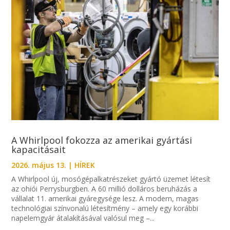
A Whirlpool fokozza az amerikai gyártási
kapacitásait
2026. május 13.
|
HÍREK
A Whirlpool új, mosógépalkatrészeket gyártó üzemet létesít
az ohiói Perrysburgben. A 60 millió dolláros beruházás a
vállalat 11. amerikai gyáregysége lesz. A modern, magas
technológiai színvonalú létesítmény – amely egy korábbi
napelemgyár átalakításával valósul meg –...