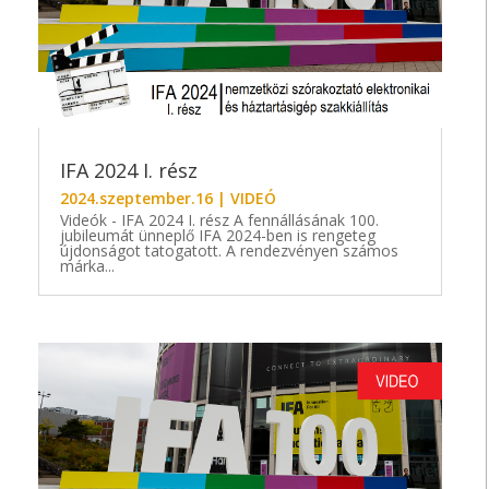
IFA 2024 I. rész
2024.szeptember.16
|
VIDEÓ
Videók - IFA 2024 I. rész A fennállásának 100.
jubileumát ünneplő IFA 2024-ben is rengeteg
újdonságot tatogatott. A rendezvényen számos
márka...