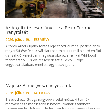
Az Arçelik teljesen átvette a Beko Europe
irányítását
2026. július 19.
|
ESEMÉNY
A török Arçelik újabb fontos lépést tett európai pozíciójának
megerősítése felé. A vállalat több mint 111 millió euró értékű
tranzakció keretében megvásárolta az amerikai Whirlpool
fennmaradó 25%-os részesedését a Beko Europe
vegyesvállalatban, emellett egy összegben...
Majd az AI megveszi helyettünk
2026. július 19.
|
KUTATÁS
Tíz évvel ezelőtt egy nagyobb értékű műszaki termék
megvásárlása még kisebb kutatómunkának számított.
Bementem két-három üzletbe, körülnéztem, meghallgattam