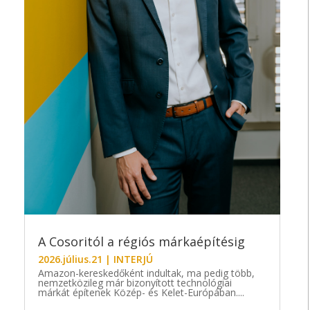
A Cosoritól a régiós márkaépítésig
2026.július.21
|
INTERJÚ
Amazon-kereskedőként indultak, ma pedig több,
nemzetközileg már bizonyított technológiai
márkát építenek Közép- és Kelet-Európában....