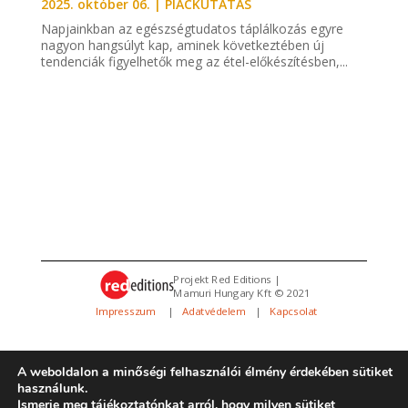
2025. október 06.
|
PIACKUTATÁS
Napjainkban az egészségtudatos táplálkozás egyre
nagyon hangsúlyt kap, aminek következtében új
tendenciák figyelhetők meg az étel-előkészítésben,...
Projekt Red Editions |
Mamuri Hungary Kft © 2021
Impresszum
|
Adatvédelem
|
Kapcsolat
A weboldalon a minőségi felhasználói élmény érdekében sütiket
használunk.
Ismerje meg tájékoztatónkat arról, hogy milyen sütiket