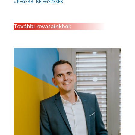
« RÉGEBBI BEJEGYZÉSEK
További rovatainkból: