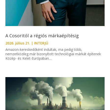
A Cosoritól a régiós márkaépítésig
2026. július 21.
|
INTERJÚ
Amazon-kereskedőként indultak, ma pedig több,
nemzetközileg már bizonyított technológiai márkát építenek
Közép- és Kelet-Európában....