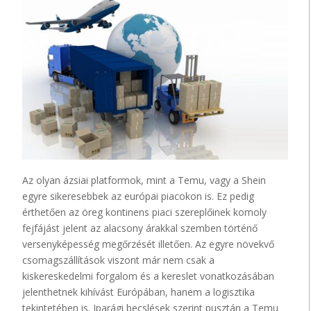
Az olyan ázsiai platformok, mint a Temu, vagy a Shein
egyre sikeresebbek az európai piacokon is. Ez pedig
érthetően az öreg kontinens piaci szereplőinek komoly
fejfájást jelent az alacsony árakkal szemben történő
versenyképesség megőrzését illetően. Az egyre növekvő
csomagszállítások viszont már nem csak a
kiskereskedelmi forgalom és a kereslet vonatkozásában
jelenthetnek kihívást Európában, hanem a logisztika
tekintetében is. Iparági becslések szerint pusztán a Temu