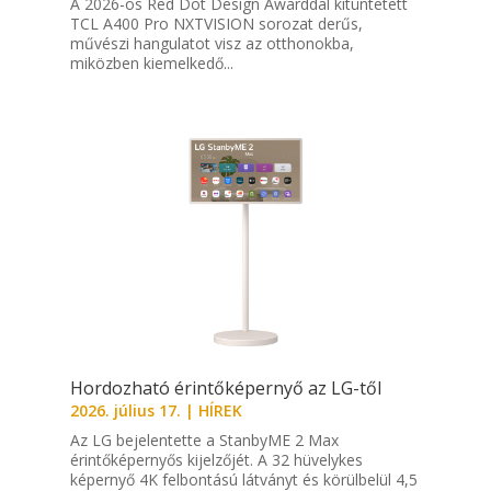
A 2026-os Red Dot Design Awarddal kitüntetett
TCL A400 Pro NXTVISION sorozat derűs,
művészi hangulatot visz az otthonokba,
miközben kiemelkedő...
Hordozható érintőképernyő az LG-től
2026. július 17.
|
HÍREK
Az LG bejelentette a StanbyME 2 Max
érintőképernyős kijelzőjét. A 32 hüvelykes
képernyő 4K felbontású látványt és körülbelül 4,5