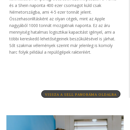
és a Shein naponta 400 ezer csomagot küld csak
Németországba, ami 4-5 ezer tonnát jelent.
Összehasonlításként az olyan cégek, mint az Apple
nagyjából 1000 tonnát mozgatnak naponta. Ez az áru
mennyiség hatalmas logisztikai kapacitást igényel, ami a
többi kereskedő lehetőségeinek beszűkülésével is járhat.
Sőt szakmai vélemények szerint már jelenleg is komoly
harc folyik például a repülőgépek rakteréért.
VISSZA A SELL PANORÁMA OLDALRA