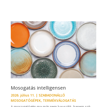
Mosogatás intelligensen
2026. július 11.
|
SZABADONÁLLÓ
MOSOGATÓGÉPEK
,
TERMÉKVÁLOGATÁS
A mosogatógép ma már nem luxuscikk, hanem sok