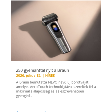
250 gyémánttal nyit a Braun
2026. július 15.
|
HÍREK
A Braun bemutatta NEVO nevű új borotváját,
amelyet AeroTouch technológiával szereltek fel a
maximális alaposság és az észrevehetően
gyengéd...