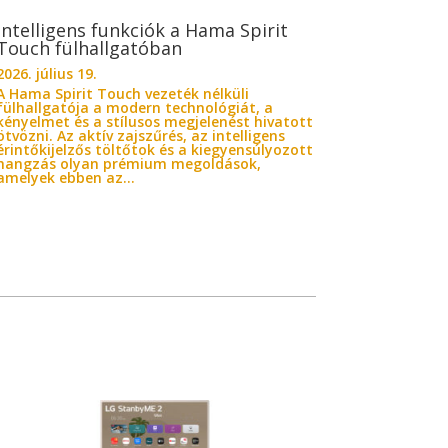
Intelligens funkciók a Hama Spirit
Touch fülhallgatóban
2026. július 19.
A Hama Spirit Touch vezeték nélküli
fülhallgatója a modern technológiát, a
kényelmet és a stílusos megjelenést hivatott
ötvözni. Az aktív zajszűrés, az intelligens
érintőkijelzős töltőtok és a kiegyensúlyozott
hangzás olyan prémium megoldások,
amelyek ebben az...