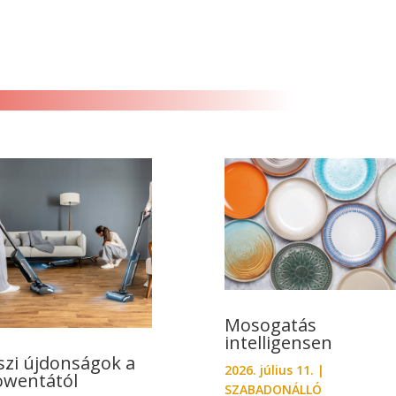
Mosogatás
intelligensen
szi újdonságok a
2026. július 11.
|
owentától
SZABADONÁLLÓ