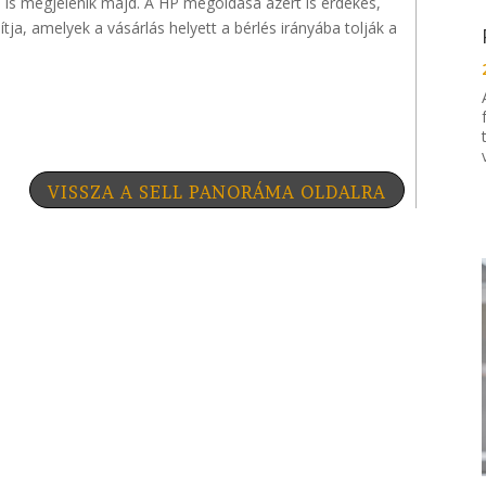
is megjelenik majd. A HP megoldása azért is érdekes,
a, amelyek a vásárlás helyett a bérlés irányába tolják a
VISSZA A SELL PANORÁMA OLDALRA