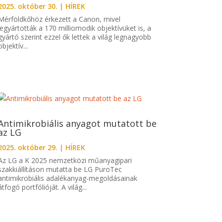
2025. október 30.
|
HÍREK
Mérföldkőhöz érkezett a Canon, mivel
legyártották a 170 milliomodik objektívüket is, a
gyártó szerint ezzel ők lettek a világ legnagyobb
objektív...
Antimikrobiális anyagot mutatott be
az LG
2025. október 29.
|
HÍREK
Az LG a K 2025 nemzetközi műanyagipari
szakkiállításon mutatta be LG PuroTec
antimikrobiális adalékanyag-megoldásainak
átfogó portfólióját. A világ...