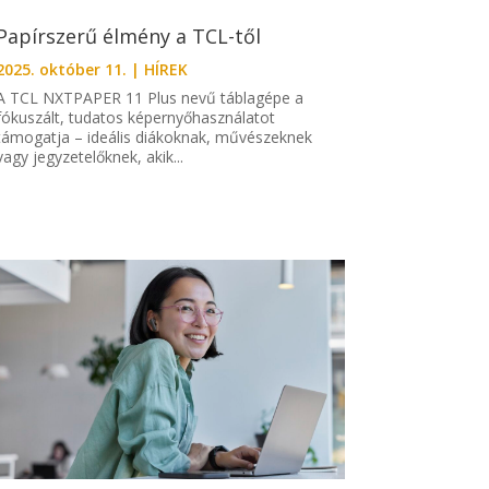
Papírszerű élmény a TCL-től
2025. október 11.
|
HÍREK
A TCL NXTPAPER 11 Plus nevű táblagépe a
fókuszált, tudatos képernyőhasználatot
támogatja – ideális diákoknak, művészeknek
vagy jegyzetelőknek, akik...