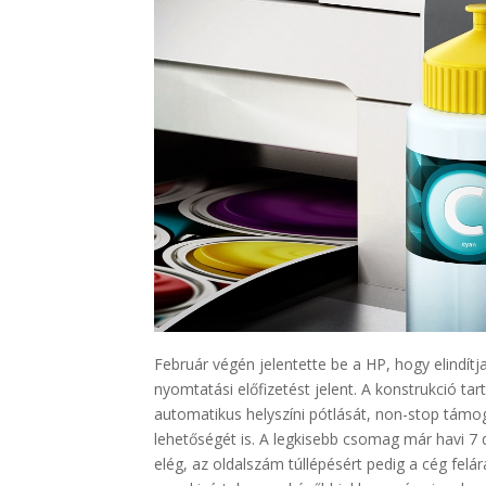
Február végén jelentette be a HP, hogy elindítj
nyomtatási előfizetést jelent. A konstrukció tar
automatikus helyszíni pótlását, non-stop támog
lehetőségét is. A legkisebb csomag már havi 7 
elég, az oldalszám túllépésért pedig a cég felá