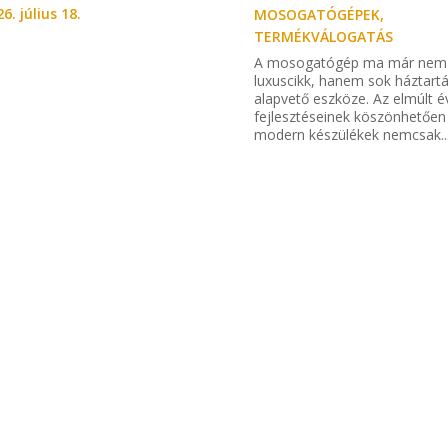
6. július 18.
MOSOGATÓGÉPEK
,
TERMÉKVÁLOGATÁS
A mosogatógép ma már nem
luxuscikk, hanem sok háztart
alapvető eszköze. Az elmúlt é
fejlesztéseinek köszönhetően
modern készülékek nemcsak..