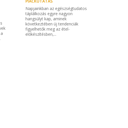
PIACKUTATÁS
Napjainkban az egészségtudatos
táplálkozás egyre nagyon
hangsúlyt kap, aminek
ás
következtében új tendenciák
vek
figyelhetők meg az étel-
 a
előkészítésben,...
.