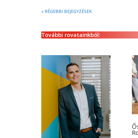
« RÉGEBBI BEJEGYZÉSEK
További rovatainkból:
Ő
R